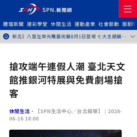
體壇新聞
金牌搖籃驚傳「球荒」！江啟臣偕運彩公會挺萬和國
運彩學堂
休閒生活
運動產業
社會脈動
脈動T
中，捐贈 1800 顆羽球助小將 4 月全中運奪金
台中》15分鐘的診療，13年的堅持！ 中山醫大牙醫系
跨海義診13年
新北》八里左岸光雕藝術展8月1日登場 七大主題展區
打造夏夜光影盛宴
台中》中聯油脂案釀全民恐慌 議員張芬郁質詢轟食安稽
查失衡釀隱匿漏洞
台中》九位台灣當代藝術家齊聚 《九境》聯展佛光緣台
休閒生活
旅遊休閒
中館登場
台北》北市25名學子赴美加交換！學長姐傳授「跨出舒
適圈」祕笈
台中》食安風暴擴大 中彰投苗縣市長參選人提「食安聯
搶攻端午連假人潮 臺北天文
防治理平台」等3主張
台中》中山醫大攜手新創登陸亞洲生技展 發表「微奈米
眼用鏡片」等13項臨床研發技術
高雄》啟用近30年迎來外觀與結構重塑 高雄旗津輪渡
館推銀河特展與免費劇場搶
站改造完工啟用
縮短藥效等待期！中山附醫引進速效抗憂鬱鼻噴劑 24
小時內見效、助重症患者重返社會
台北》首創水資源循環教育園區 民生水資再生廠環教館
客
正式啟用
專題人物》我不是會長，是歐巴桑！」穆閩珠自掏腰包
30年守護帕運選手
台中》甜點烘焙成憂鬱症處方箋！25歲「準醫學生」靠
藝術治療走出多年陰霾
台中》強颱巴威逼近 中市勞工局籲落實防颱整備
休閒生活
•【SPN生活中心／台北報導】 |
2026-
台中》中捷聯名VTuber活動告捷 首5日運量增24%周
06-16 18:00
邊營收破250萬
台中》看好綠美圖 大巨蛋商機！星享道攜手萬豪 打造
中部首間雅樂軒酒店
THE世界大學影響力排名公佈 中山醫大SDG3獲全球第
23名、全台醫學大學第3名
桃園市籌備115年全民運動會 體育局：預計9月前完成