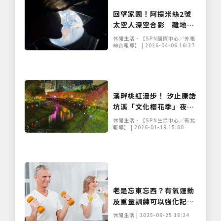
回望家園！阿提米絲2號
太空人深空合影 離地37
萬公里捕捉「絕美地球」
休閒生活•【SPN國際中心／外電
綜合報導】 | 2026-04-06 16:37
溪畔桃紅漫步！ 汐止康誥
坑溪「文化櫻花季」夜間
點燈 浪漫夜櫻首度登場
休閒生活•【SPN生活中心／新北
報導】 | 2026-01-19 15:00
老是忘東忘西？有氧運動
及重量訓練可以強化記憶
力
休閒生活 | 2025-09-25 18:24