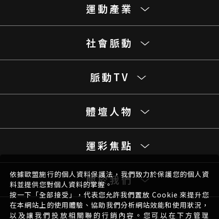
運動產業
社會脈動
脈動TV
體壇人物
運彩焦點
依據歐盟施行的個人資料保護法，我們致力於保護您的個人資
關於我們
料並提供您對個人資料的掌握。
按一下「全部接受」，代表您允許我們置放 Cookie 來提升您
在本網站上的使用體驗、協助我們分析網站效能和使用狀況，
以及讓我們投放相關聯的行銷內容。您可以在下方管理
Website Design
Copyright 2026 © 體壇脈動 All