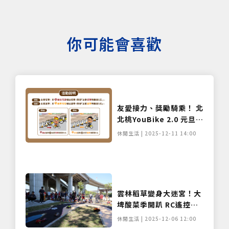
你可能會喜歡
友愛接力、獎勵騎乘！ 北
北桃YouBike 2.0 元旦起
借還空滿站就賺騎乘金
休閒生活 | 2025-12-11 14:00
雲林稻草變身大迷宮！大
埤酸菜季開趴 RC遙控車
飆速超好玩
休閒生活 | 2025-12-06 12:00