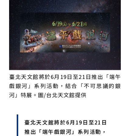
重要前置作業
2026年金星最佳觀賞期將至 週五日落後仰角達全年最
高
台中》中山醫大響應「30+大學計畫」 推出餐飲經營與
高齡照護學分專班
三星伴月聯手金星近鬼宿星團 端午連假西方低空上演天
文秀
台中》端午節前勞累驚覺單側無力 攤商「亞急性腦出
血」醫籲三徵兆速就醫
台中》跨越萬里深耕20年 中山附醫協助吐瓦魯建置首
套急診檢傷系統
世足》姆巴佩梅開二度破隊史紀錄 法國3比1擊敗塞內
加爾奪世界盃開門紅
搶攻端午連假人潮 臺北天文館推銀河特展與免費劇場搶
客
台中》萬豐國小奪少棒全國冠軍 赴美參賽盼各界正視
500萬經費缺口
蕭美琴視察帛琉Malakal島開發計畫 盼深化台帛水產與
醫療合作
婦人眼角冒水皰確診帶狀皰疹 臺中醫院跨科即時診治化
解失明與腦炎危機
參山處「梨山原民歌舞與工藝體驗」6月登場 結合永續
觀光推深度部落旅遊
台中》中央挹注逾8成！蔡其昌爭取4980萬 翻新清水五
臺北天文館將於6月19日至21日推出「端午
權路道路與人行步道
智慧科技解救護士的腿！中山醫大與仁寶攜手「送藥機
器人」月省醫護120公里步程
台北》污水廠變身都市綠洲！內湖運動公園全新戲水區
戲銀河」系列活動，結合「不可思議的銀
盛大開放 智慧預約環教體驗
嘉義》搶攻端午親子商機！嘉義縣推「沉浸式角色扮
河」特展。圖/台北天文館提供
演」 邀學童化身小海盜、建築職人全台放電
阿里山精品咖啡香 成為端午與暑假深度旅遊新亮點
臺中甩「六都第一胖」稱號！「2026台中星燃計畫」啟
動 祭150萬獎金邀市民健康減重
跨界解密「健康一體」 科博館、國衛院特展登場 手機
化身探險工具自主解謎
活潑親切打破失智框架！日王牌業務丹野智文抗病13
臺北天文館將於6月19日至21日
年，靠「第二大腦」獨自來台分享生命淚水
國際保育盛事首移師亞洲 Joint TAG全球專家會議臺北
登場
綠營中投參選人合體 拋「中投新市鎮」 交通與醫療跨
推出「端午戲銀河」系列活動，
域治理成焦點
夜市變廟會！山邊媽、旱溪媽、大庄媽三媽首度齊巡逢