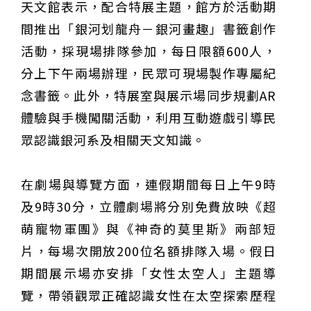
天文館表示，配合特展主題，館方於活動期
間推出「銀河划龍舟－銀河畫趣」書籤創作
活動，採現場排隊參加，每日限額600人，
分上下午兩場辦理，民眾可現場製作專屬紀
念書籤。此外，特展室與展示場同步規劃AR
體驗與手機闖關活動，利用互動遊戲引導民
眾認識銀河系及相關天文知識。
在劇場與導覽方面，連假期間每日上午9時
及9時30分，立體劇場將分別免費放映《超
萌寵物軍團》與《神奇的莫里斯》兩部短
片，每場次開放200位名額排隊入場。假日
期間展示場亦安排「女性太空人」主題導
覽，帶領觀眾正確認識女性在太空探索歷程