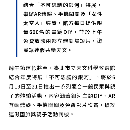
結合「不可思議的銀河」特展，
甲 萬人爭躦轎底響徹夜空
MLB》鄧愷威6局飆6K完封小熊奪第3勝！宰制力複製
「王建民建仔旋風」引爆世代傳承
鐵觀音節政大登場 結合大文山友善食農與地方創生
舉辦AR體驗、手機闖關及「女性
臺德技職教育深層對話！德國Walther Rathenau師生
太空人」導覽。館方每日提供限
造訪大安高工 體驗端午文化與前瞻工業實作
迎端午、抗酷暑！臺中盛夏水域系列活動本周六起兩地
開划
課堂搬到菜市場！北市13校「游於藝」成果展 導覽小
量600名的書籤DIY，並於上午
尖兵用藝術「說」出千年風俗
20年淬鍊！貓空纜車運量突破4,000萬人次 「天空綠
免費放映兩部立體劇場短片，邀
洲」成國際打卡新地標
熊鷹羽毛與保育的兩難！金甌女中師生齊聚《飛吧！熊
鷹》特映會 深化原民文化與生態永續教育
29件神級作品齊聚葫蘆墩！「藝馬登豐」2026台灣工
民眾連假共學天文。
藝之家聯展震撼登場
跨越百年的生物觀測！科博館、成大《時空丈量師》特
展：讓典藏標本說出氣候變遷真相
睽違七年！精品郵輪「島嶼天空號」首航臺中港 參山處
攜手縣市熱情迎賓
金牌搖籃驚傳「球荒」！江啟臣偕運彩公會挺萬和國
端午節連假將至，臺北市立天文科學教育館
中，捐贈 1800 顆羽球助小將 4 月全中運奪金
台中》15分鐘的診療，13年的堅持！ 中山醫大牙醫系
結合年度特展「不可思議的銀河」，將於6
跨海義診13年
月19日至21日推出一系列適合一般民眾與親
子的體驗活動，內容涵蓋銀河主題DIY、AR
互動體驗、手機闖關及免費影片欣賞，搶攻
連假國旅與親子活動商機。