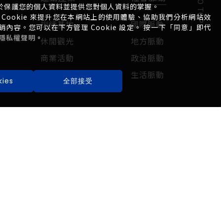
GO TOP
於保護您的個人資料並提供您對個人資料的掌握。
Cookie 來提升您在本網站上的使用體驗、協助我們分析網站效
訓練基地
國際脈動
容。您可以在下方管理 Cookie 設定。 按一下「同意」即代
隱私權聲明
。
休閒觀光
地方脈動
商業活動
政治脈動
市場趨勢
生活脈動
ies
全部接受
運彩焦點
關於我們
運彩眉角
公司簡介
場中投注
聯絡方式