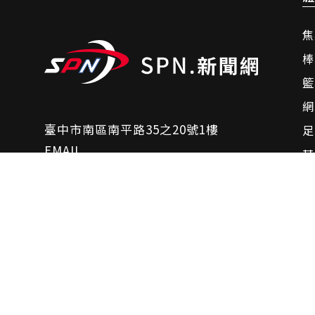
焦
棒
籃
網
臺中市南區南平路35之20號1樓
足
EMAIL
其
sports.spn.news@gmail.com
脈
諮詢相關問題
聯絡我們
影