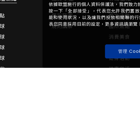
依據歐盟施行的個人資料保護法，我們致力
按一下「全部接受」，代表您允許我們置放 
點
運彩預測
藝文活動
能和使用狀況，以及讓我們投放相關聯的行銷內
表您同意採用目前的設定，更多資訊請瀏覽
球
規則講解
國際焦點
球
消費美食
球
旅遊休閒
管理 Cook
球
健身活動
他
健康樂活
動TV
體壇人物
音專區
人物的報導
運動員專訪