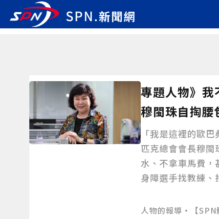
專題人物》我
穆閩珠自掏腰
「我是這裡的歐巴
匹克總會會長穆閩
水、不拿車馬費，
身障選手找教練、
解決大小難題，讓
台，為台灣爭光。
人物的報導•【SPN體育