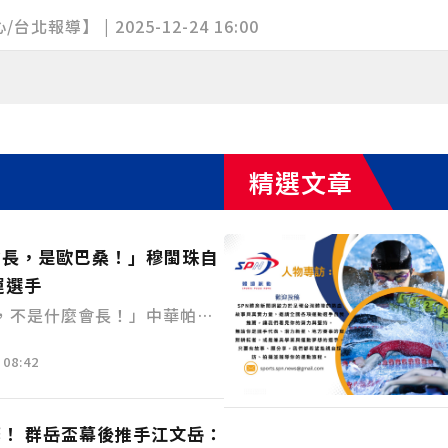
選擇。
報導】 | 2025-12-24 16:00
精選文章
會長，是歐巴桑！」穆閩珠自
運選手
，不是什麼會長！」中華帕拉
珠笑著形容自己的角色，她不
08:42
，甚至自掏腰包、四處募款，
練、找資源、找贊助、找工
難題，讓選手能夠安心訓練、
！ 群岳盃幕後推手江文岳：