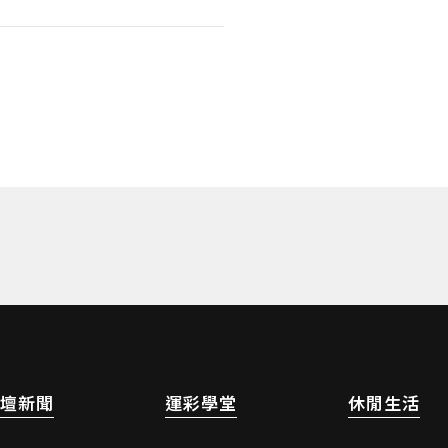
的桌球領域，帶領公司跨足皮
ll）、藤球及草地木球等多元項
，致力於為台灣運動人口提供
壇新聞
運彩學堂
休閒生活