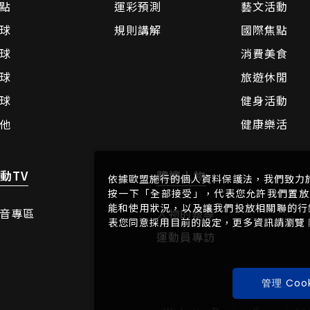
點
運彩預測
藝文活動
球
規則講解
國際焦點
球
消費美食
球
旅遊休閒
球
健身活動
他
健康樂活
動TV
體壇人物
依據歐盟施行的個人資料保護法，我們致力
按一下「全部接受」，代表您允許我們置放 
能和使用狀況，以及讓我們投放相關聯的行銷內
音專區
人物的報導
表您同意採用目前的設定，更多資訊請瀏覽
運動員專訪
管理 Cook