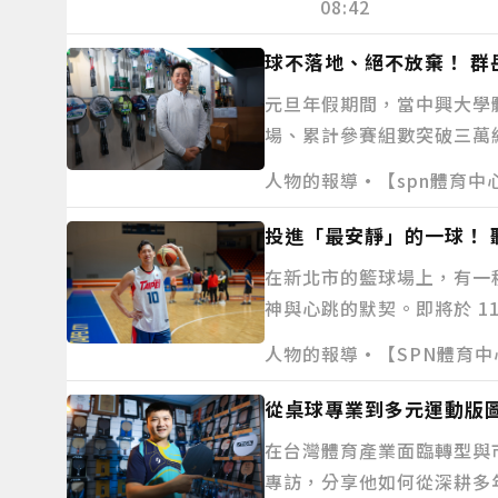
08:42
球不落地、絕不放棄！ 
元旦年假期間，當中興大學體
場、累計參賽組數突破三萬
灣羽球17載的群岳股份有
人物的報導•【spn體育中心/台中
投進「最安靜」的一球！
在新北市的籃球場上，有一
神與心跳的默契。即將於 1
韌性之光的最佳代表，他將
人物的報導•【SPN體育中心／新
從桌球專業到多元運動版
在台灣體育產業面臨轉型與
專訪，分享他如何從深耕多年