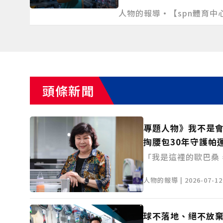
台灣運動人口提供更豐富的
人物的報導•【spn體育中心/台北
頭條新聞
專題人物》我不是
掏腰包30年守護帕
「我是這裡的歐巴桑
林匹克總會會長穆閩
人物的報導 | 2026-07-12 
領薪水、不拿車馬費
只為替身障選手找教
作，替他們解決大小
球不落地、絕不放棄