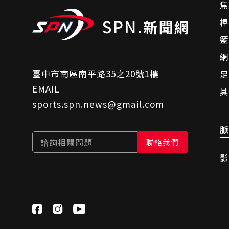
焦
棒
籃
網
臺中市南區南平路35之20號1樓
足
EMAIL
其
sports.spn.news@gmail.com
脈
諮詢相關問題
聯絡我們
影