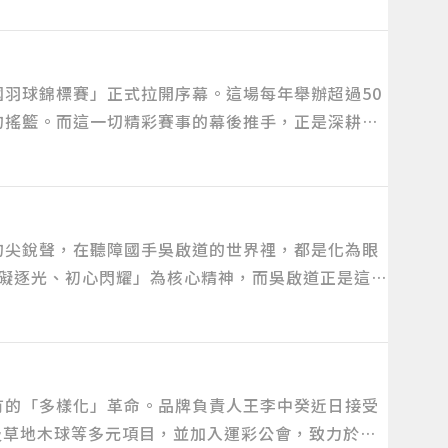
全國羽球錦標賽」正式拉開序幕。這場每年舉辦超過50
的搖籃。而這一切精彩賽事的幕後推手，正是深耕台
的尖銳聲，在聽障國手吳啟道的世界裡，都是化為眼
「無礙逐光、初心閃耀」為核心精神，而吳啟道正是這道
有的「多樣化」革命。品牌負責人王李中癸近日接受
藤球及草地木球等多元項目，並加入運彩公會，致力於為