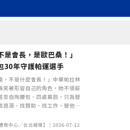
不是會長，是歐巴桑！」
包30年守護帕運選手
桑，不是什麼會長！」中華帕拉林
珠笑著形容自己的角色，她不領薪
甚至自掏腰包、四處募款，只為替
找資源、找贊助、找工作，替他們
選手能夠安心訓練、站上國際舞
中心／台北報導】 | 2026-07-12