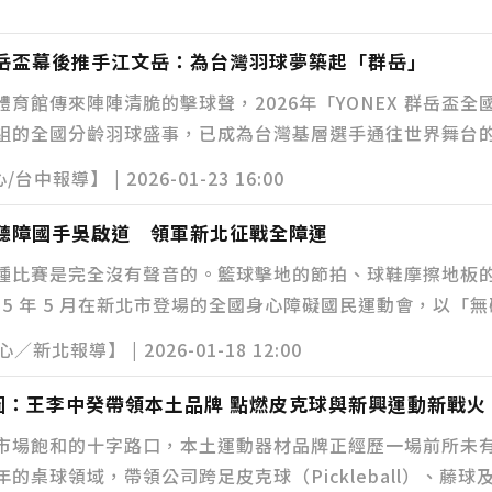
群岳盃幕後推手江文岳：為台灣羽球夢築起「群岳」
育館傳來陣陣清脆的擊球聲，2026年「YONEX 群岳盃
組的全國分齡羽球盛事，已成為台灣基層選手通往世界舞台
限公司董事長——江文岳。
報導】 | 2026-01-23 16:00
 聽障國手吳啟道 領軍新北征戰全障運
種比賽是完全沒有聲音的。籃球擊地的節拍、球鞋摩擦地板
15 年 5 月在新北市登場的全國身心障礙國民運動會，以
再次披上戰袍，展現跨越障礙的競技力量。
北報導】 | 2026-01-18 12:00
圖：王李中癸帶領本土品牌 點燃皮克球與新興運動新戰火
市場飽和的十字路口，本土運動器材品牌正經歷一場前所未
的桌球領域，帶領公司跨足皮克球（Pickleball）、