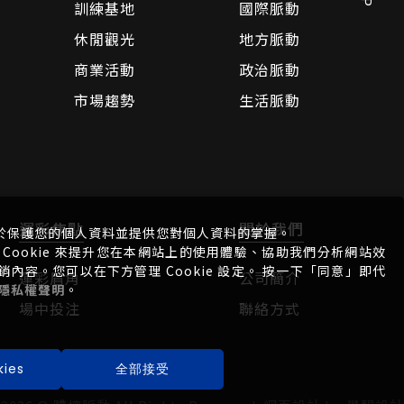
訓練基地
國際脈動
休閒觀光
地方脈動
商業活動
政治脈動
市場趨勢
生活脈動
運彩焦點
關於我們
於保護您的個人資料並提供您對個人資料的掌握。
Cookie 來提升您在本網站上的使用體驗、協助我們分析網站效
容。您可以在下方管理 Cookie 設定。 按一下「同意」即代
運彩眉角
公司簡介
隱私權聲明
。
場中投注
聯絡方式
ies
全部接受