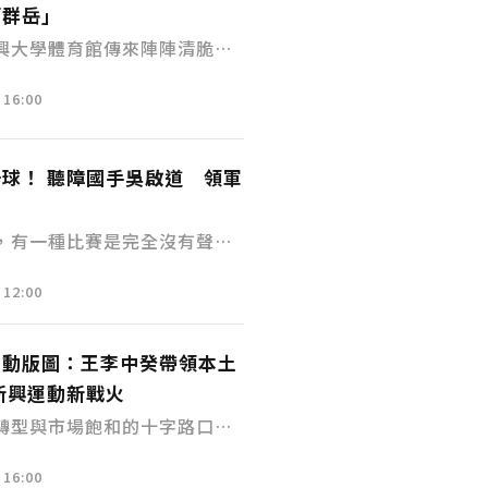
灣爭光。
「群岳」
興大學體育館傳來陣陣清脆的
ONEX 群岳盃全國羽球錦標
16:00
這場每年舉辦超過50場、累計
的全國分齡羽球盛事，已成為
界舞台的搖籃。而這一切精彩
球！ 聽障國手吳啟道 領軍
是深耕台灣羽球17載的群岳股
—江文岳。
，有一種比賽是完全沒有聲音
僅必需的
Cookies
同意
、球鞋摩擦地板的尖銳聲，在
12:00
界裡，都是化為眼神與心跳的
年 5 月在新北市登場的全國身心
運動版圖：王李中癸帶領本土
「無礙逐光、初心閃耀」為核
新興運動新戰火
是這道韌性之光的最佳代表，
展現跨越障礙的競技力量。
轉型與市場飽和的十字路口，
經歷一場前所未有的「多樣
16:00
人王李中癸近日接受專訪，分