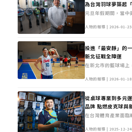
站上國際舞台，為台
為台灣羽球夢築起
元旦年假期間，當中
擊球聲，2026年「Y
人物的報導 | 2026-01-23 
賽」正式拉開序幕。
參賽組數突破三萬組
台灣基層選手通往世
投進「最安靜」的一
賽事的幕後推手，正
新北征戰全障運
份有限公司董事長—
在新北市的籃球場上
的。籃球擊地的節拍
人物的報導 | 2026-01-18 
聽障國手吳啟道的世
默契。即將於 115 
從桌球專業到多元
障礙國民運動會，以
品牌 點燃皮克球與
心精神，而吳啟道正
他將再次披上戰袍，
在台灣體育產業面臨
本土運動器材品牌正
人物的報導 | 2025-12-24 
化」革命。品牌負責