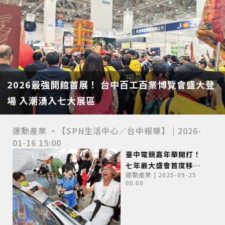
2026最強開館首展！ 台中百工百業博覽會盛大登
場 入潮湧入七大展區
運動產業 •【SPN生活中心／台中報導】 | 2026-
01-16 15:00
臺中電競嘉年華開打！
七年最大盛會首度移師
運動產業 | 2025-09-25
臺中車站 閃電狼、苔
00:00
苔熱力開戰