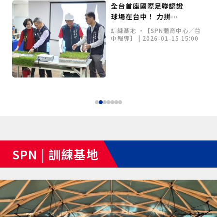
部長肩負使命推動臺灣
美角逐LLB及PONY 經
『京都馬拉松 2026』
全台首座國際足聯認證
運彩年銷破710億創紀
科藝電競新浪潮！
域治理成焦點
夜市變廟會！山邊媽、旱溪媽、大庄媽三媽首度齊巡逢
體育新未來
費不足，張廖萬堅牽線
古都魅力再現 全球跑
球場在台中！ 力拼年
錄 2026神級賽季接力
CCCE全國大賽總決賽
市場趨勢 •記者翁清雅／台北報
市場趨勢 •記者翁清雅／台中報
甲 萬人爭躦轎底響徹夜空
MLB》鄧愷威6局飆6K完封小熊奪第3勝！宰制力複製
企業募款百萬解燃眉之
導 | 2025-09-09 13:50
者共襄盛舉！
導 | 2025-07-21 00:00
底完工
點燃體壇熱潮
引爆松菸 AI、虛擬運
「王建民建仔旋風」引爆世代傳承
鐵觀音節政大登場 結合大文山友善食農與地方創生
商業活動 •SPN體壇脈動綜合報
訓練基地 •【SPN體育中心／台
市場趨勢 •【SPN體育中心／綜
市場趨勢 •【SPN產業中心／綜
急
動成千人焦點！
導 | 2025-08-21 00:00
中報導】 | 2026-01-15 15:00
合報導】 | 2026-01-21 16:00
合報導】 | 2025-12-13 16:00
臺德技職教育深層對話！德國Walther Rathenau師生
造訪大安高工 體驗端午文化與前瞻工業實作
迎端午、抗酷暑！臺中盛夏水域系列活動本周六起兩地
開划
課堂搬到菜市場！北市13校「游於藝」成果展 導覽小
尖兵用藝術「說」出千年風俗
20年淬鍊！貓空纜車運量突破4,000萬人次 「天空綠
洲」成國際打卡新地標
熊鷹羽毛與保育的兩難！金甌女中師生齊聚《飛吧！熊
鷹》特映會 深化原民文化與生態永續教育
29件神級作品齊聚葫蘆墩！「藝馬登豐」2026台灣工
藝之家聯展震撼登場
跨越百年的生物觀測！科博館、成大《時空丈量師》特
展：讓典藏標本說出氣候變遷真相
睽違七年！精品郵輪「島嶼天空號」首航臺中港 參山處
攜手縣市熱情迎賓
金牌搖籃驚傳「球荒」！江啟臣偕運彩公會挺萬和國
中，捐贈 1800 顆羽球助小將 4 月全中運奪金
世足》阿根廷足球巨星梅西父親兼經紀人豪爾赫去世 享
壽68歲
SPN | 訓練基地