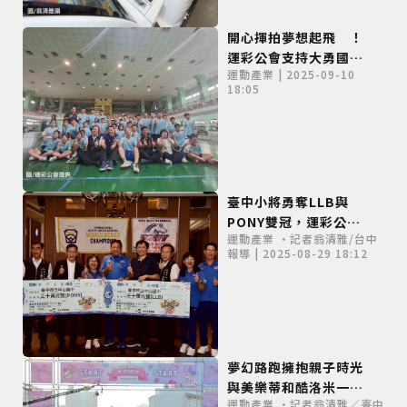
開心揮拍夢想起飛 ！
運彩公會支持大勇國小
僅必需的
Cookies
同意
運動產業 | 2025-09-10
羽球隊
18:05
臺中小將勇奪LLB與
PONY雙冠，運彩公會
運動產業 •記者翁清雅/台中
慷慨頒發60萬獎金！
報導 | 2025-08-29 18:12
夢幻路跑擁抱親子時光
與美樂蒂和酷洛米一同
運動產業 •記者翁清雅／臺中