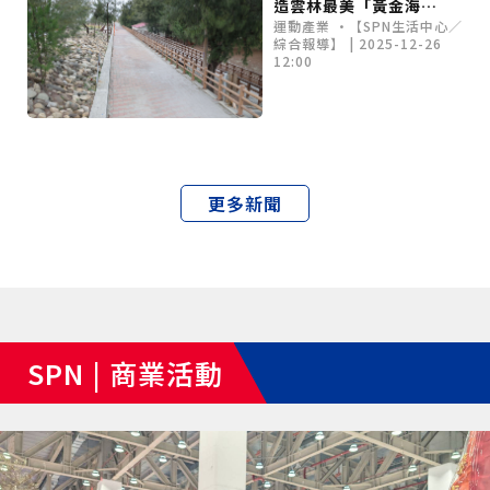
造雲林最美「黃金海
運動產業 •【SPN生活中心／
岸」 親海、自行車、
綜合報導】 | 2025-12-26
夕陽美景一網打盡
12:00
更多新聞
SPN | 商業活動