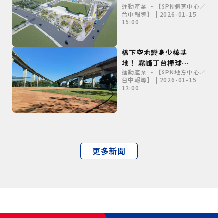
運動產業 •【SPN體育中心／
底完工
台中報導】 | 2026-01-15
15:00
橋下空地變身少棒基
地！ 霧峰丁台棒球場
運動產業 •【SPN地方中心／
農曆年前啟用
台中報導】 | 2026-01-15
12:00
更多新聞