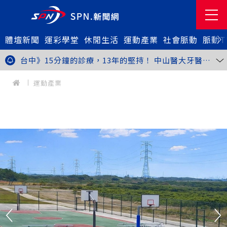
體壇新聞
金牌搖籃驚傳「球荒」！江啟臣偕運彩公會挺萬和國
運彩學堂
休閒生活
運動產業
社會脈動
脈動T
中，捐贈 1800 顆羽球助小將 4 月全中運奪金
世足》阿根廷足球巨星梅西父親兼經紀人豪爾赫去世 享
壽68歲
台中》15分鐘的診療，13年的堅持！ 中山醫大牙醫系
跨海義診13年
新北》八里左岸光雕藝術展8月1日登場 七大主題展區
打造夏夜光影盛宴
台中》中聯油脂案釀全民恐慌 議員張芬郁質詢轟食安稽
運動產業
查失衡釀隱匿漏洞
台中》九位台灣當代藝術家齊聚 《九境》聯展佛光緣台
中館登場
台北》北市25名學子赴美加交換！學長姐傳授「跨出舒
適圈」祕笈
台中》食安風暴擴大 中彰投苗縣市長參選人提「食安聯
防治理平台」等3主張
台中》中山醫大攜手新創登陸亞洲生技展 發表「微奈米
眼用鏡片」等13項臨床研發技術
高雄》啟用近30年迎來外觀與結構重塑 高雄旗津輪渡
站改造完工啟用
縮短藥效等待期！中山附醫引進速效抗憂鬱鼻噴劑 24
小時內見效、助重症患者重返社會
台北》首創水資源循環教育園區 民生水資再生廠環教館
正式啟用
專題人物》我不是會長，是歐巴桑！」穆閩珠自掏腰包
30年守護帕運選手
台中》甜點烘焙成憂鬱症處方箋！25歲「準醫學生」靠
藝術治療走出多年陰霾
台中》強颱巴威逼近 中市勞工局籲落實防颱整備
台中》中捷聯名VTuber活動告捷 首5日運量增24%周
邊營收破250萬
台中》看好綠美圖 大巨蛋商機！星享道攜手萬豪 打造
中部首間雅樂軒酒店
THE世界大學影響力排名公佈 中山醫大SDG3獲全球第