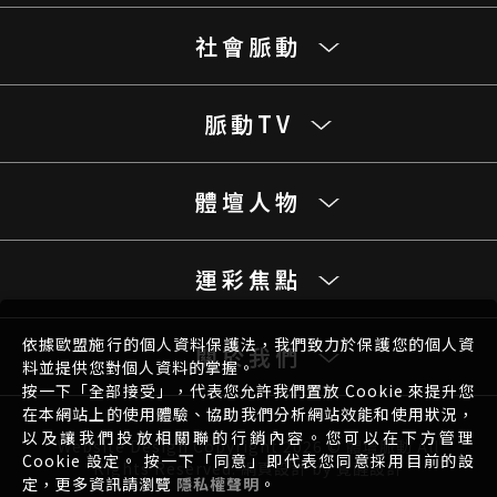
社會脈動
脈動TV
體壇人物
運彩焦點
依據歐盟施行的個人資料保護法，我們致力於保護您的個人資
關於我們
料並提供您對個人資料的掌握。
按一下「全部接受」，代表您允許我們置放 Cookie 來提升您
在本網站上的使用體驗、協助我們分析網站效能和使用狀況，
以及讓我們投放相關聯的行銷內容。您可以在下方管理
Website Design
Copyright 2026 © 體壇脈動 All
Cookie 設定。 按一下「同意」即代表您同意採用目前的設
Rights Reserved.
網頁設計
by
覺醒設計
定，更多資訊請瀏覽
隱私權聲明
。