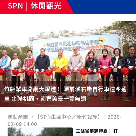
SPN | 休閒觀光
竹縣單車路網大躍進！ 頭前溪右岸自行車道今通
車 串聯桃園、南寮美景一覽無遺
運動產業 •【SPN生活中心／新竹報導】 | 2026-
02-09 14:00
三條崙華麗轉身！ 打