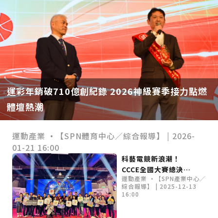
運彩年銷破710億創紀錄 2026神級賽季接力點燃
體壇熱潮
運動產業 •【SPN體育中心／綜合報導】 | 2026-
01-21 16:00
科藝電競新浪潮！
CCCE全國大賽總決賽
運動產業 •【SPN產業中心／
引爆松菸 AI、虛擬運
綜合報導】 | 2025-12-13
動成千人焦點！
16:00