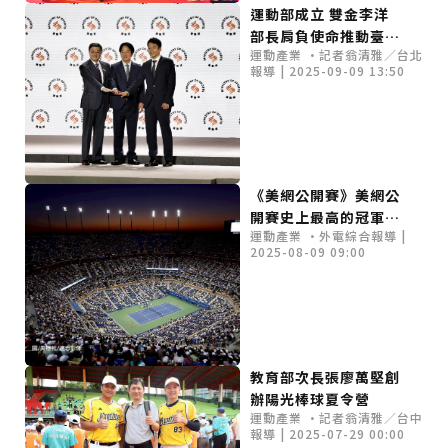
運動部成立 雙金李洋
部長肩負使命推動臺灣
運動產業 •記者翁清雅／台北
體育新未來
報導 | 2025-09-09 13:50
《美網公開賽》美網公
開賽史上最高的冠軍獎
運動產業 •外電綜合報導 |
金 超越其他3大滿貫賽
2025-08-09 09:00
教育部次長張廖萬堅創
辦陽光棒球夏令營
運動產業 •記者翁清雅／台中
報導 | 2025-07-29 00:00