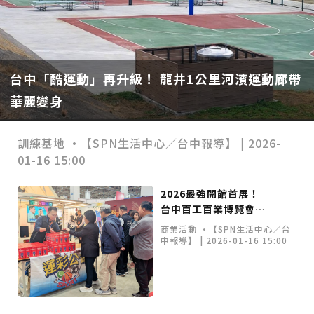
23名、全台醫學大學第3名
桃園市籌備115年全民運動會 體育局：預計9月前完成
重要前置作業
2026年金星最佳觀賞期將至 週五日落後仰角達全年最
高
台中》中山醫大響應「30+大學計畫」 推出餐飲經營與
高齡照護學分專班
三星伴月聯手金星近鬼宿星團 端午連假西方低空上演天
文秀
台中》端午節前勞累驚覺單側無力 攤商「亞急性腦出
臺中電競嘉年華開打！ 七年最大盛會首度移師臺
臺中小將勇奪LLB與PONY雙冠，運彩公會慷慨頒
帛琉出訪爭議，張廖萬堅：專業體育外交應聚焦於
《美網公開賽》美網公開賽史上最高的冠軍獎金
台中「酷運動」再升級！ 龍井1公里河濱運動廊帶
橋下空地變身少棒基地！ 霧峰丁台棒球場農曆年
竹縣單車路網大躍進！ 頭前溪右岸自行車道今通
血」醫籲三徵兆速就醫
台中》跨越萬里深耕20年 中山附醫協助吐瓦魯建置首
套急診檢傷系統
世足》姆巴佩梅開二度破隊史紀錄 法國3比1擊敗塞內
中車站 閃電狼、苔苔熱力開戰
發60萬獎金！
交流與合作
超越其他3大滿貫賽
華麗變身
前啟用
車 串聯桃園、南寮美景一覽無遺
加爾奪世界盃開門紅
搶攻端午連假人潮 臺北天文館推銀河特展與免費劇場搶
客
台中》萬豐國小奪少棒全國冠軍 赴美參賽盼各界正視
500萬經費缺口
蕭美琴視察帛琉Malakal島開發計畫 盼深化台帛水產與
商業活動 | 2025-09-25 00:00
商業活動 •記者翁清雅/台中報導 | 2025-08-29
市場趨勢 •SPN體壇脈動／評論專欄 | 2025-07-08
市場趨勢 •外電綜合報導 | 2025-08-09 09:00
訓練基地 •【SPN生活中心／台中報導】 | 2026-
訓練基地 •【SPN地方中心／台中報導】 | 2026-
休閒觀光 •【SPN生活中心／新竹報導】 | 2026-
醫療合作
婦人眼角冒水皰確診帶狀皰疹 臺中醫院跨科即時診治化
18:12
00:00
01-16 15:00
01-15 12:00
02-09 14:00
解失明與腦炎危機
參山處「梨山原民歌舞與工藝體驗」6月登場 結合永續
開心揮拍夢想起飛 ！
教育部次長張廖萬堅創
觀光推深度部落旅遊
台中》中央挹注逾8成！蔡其昌爭取4980萬 翻新清水五
運彩公會支持大勇國小
辦陽光棒球夏令營
夢幻路跑擁抱親子時光
2026最強開館首展！
三條崙華麗轉身！ 打
烏日全民運動館竣工
權路道路與人行步道
智慧科技解救護士的腿！中山醫大與仁寶攜手「送藥機
羽球隊
與美樂蒂和酷洛米一同
台中百工百業博覽會盛
造雲林最美「黃金海
下半年啟動全齡運動熱
器人」月省醫護120公里步程
台北》污水廠變身都市綠洲！內湖運動公園全新戲水區
商業活動 | 2025-09-10 18:05
市場趨勢 •記者翁清雅／台中報
奔向幸福！」
導 | 2025-07-29 00:00
大登場 入潮湧入七大
岸」 親海、自行車、
潮
盛大開放 智慧預約環教體驗
嘉義》搶攻端午親子商機！嘉義縣推「沉浸式角色扮
商業活動 •記者翁清雅／臺中報
商業活動 •【SPN生活中心／台
休閒觀光 •【SPN生活中心／綜
訓練基地 •【SPN體育中心／台
演」 邀學童化身小海盜、建築職人全台放電
阿里山精品咖啡香 成為端午與暑假深度旅遊新亮點
展區
夕陽美景一網打盡
導 | 2025-08-24 00:00
中報導】 | 2026-01-16 15:00
合報導】 | 2025-12-26 12:00
中報導】 | 2026-02-02 12:00
臺中甩「六都第一胖」稱號！「2026台中星燃計畫」啟
動 祭150萬獎金邀市民健康減重
跨界解密「健康一體」 科博館、國衛院特展登場 手機
化身探險工具自主解謎
活潑親切打破失智框架！日王牌業務丹野智文抗病13
年，靠「第二大腦」獨自來台分享生命淚水
國際保育盛事首移師亞洲 Joint TAG全球專家會議臺北
運動部成立 雙金李洋
中山國中兩支棒球隊赴
登場
綠營中投參選人合體 拋「中投新市鎮」 交通與醫療跨