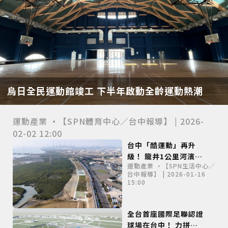
烏日全民運動館竣工 下半年啟動全齡運動熱潮
運動產業 •【SPN體育中心／台中報導】 | 2026-
02-02 12:00
台中「酷運動」再升
級！ 龍井1公里河濱運
運動產業 •【SPN生活中心／
動廊帶華麗變身
台中報導】 | 2026-01-16
15:00
全台首座國際足聯認證
球場在台中！ 力拼年