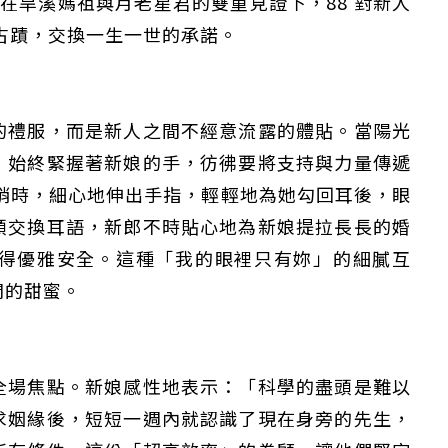
。在旱溪媽祖與月老星君的雙重見證下，88 對新人
級古蹟，交換一生一世的承諾。
的禮服，而是新人之間不經意流露的體貼。當陽光
，始終緊握著新娘的手，彷彿要將支持與力量傳遞
梢時，細心地伸出手指，輕輕地為她勾回耳後，眼
僅必需的
Cookies
同意
頭交換耳語，新郎不時貼心地為新娘提拉長長的婚
得優雅安全。這種「我的眼裡只有妳」的細膩互
開的甜蜜。
全場焦點。新娘感性地表示：「科學的盡頭是難以
求姻緣後，短短一週內就認識了現在身旁的先生，