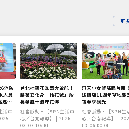
更
飛天小女警降臨台南！
台北杜鵑花季盛大啟航！
26消防
逸飯店11週年草地派
蔣萬安化身「拾花號」船
象人員
攻春季觀光
長領航十週年花海
亮點封
醫擔綱
社會脈動•【SPN生
社會脈動•【SPN生活中
生活中
心／台南報導】 | 202
心／台北報導】 | 2026-
025-
03-06 00:00
03-07 10:00