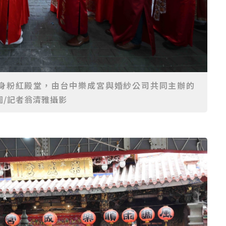
化身粉紅殿堂，由台中樂成宮與婚紗公司共同主辦的
圖/記者翁清雅攝影