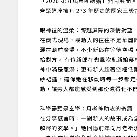
「2026 第九屆集團結婚」熱鬧展開
齊聚這座擁有 273 年歷史的國家三
眼神裡的溫柔：跨越屏障的深情對望
在儀式現場，最動人的往往不是華麗
灑在廟前廣場，不少新郎在等待空檔
給對方。 有位新郎在微風吹亂新娘髮
神中滿是寵溺；更有新人趁著空檔低
紗裙擺，確保她在移動時每一步都走
動，讓旁人都能感受到那份濃得化不
科學盡頭是玄學：月老神助攻的奇蹟
在分享感言時，一對新人的故事成為
解釋的玄學。」她回憶前年向月老祈