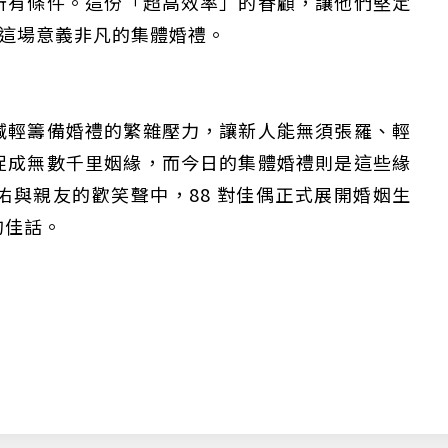
所有條件。這份「超高效率」的眷顧，讓他們堅定
成這場意義非凡的集體婚禮。
減輕籌備婚禮的繁雜壓力，讓新人能無須張羅、輕
促成無數千里姻緣，而今日的集體婚禮則是這些緣
與親友的歡笑聲中，88 對佳偶正式展開婚姻生
的佳話。