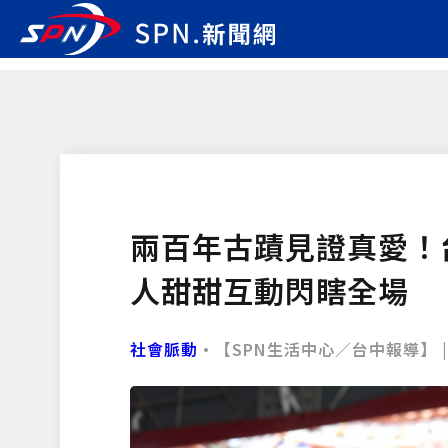
兩百年古蹟見證真愛！
人甜甜互動閃瞎全場
社會脈動
•【SPN生活中心／台中報導】 