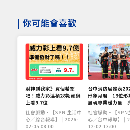
|
你可能會喜歡
財神到我家》買個希望
台中消防局發表20
吧！威力彩連槓28期頭獎
形象月曆 13位形
上看9.7億
展現專業暖力量 
面由搜救犬隊女獸
社會脈動•【SPN 生活中
社會脈動•【SPN
心／綜合報導】 | 2026-
心／台中報導】 | 2
02-05 08:00
12-02 13:00