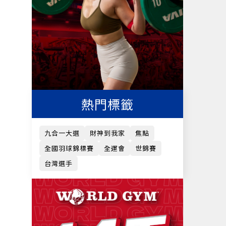
熱門標籤
九合一大選
財神到我家
焦點
全國羽球錦標賽
全運會
世錦賽
台灣選手