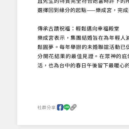
且先生的特質完全符合她當時許下的
選擇回到緣分的起點——樂成宮，完
傳承古蹟祝福：輕鬆邁向幸福殿堂
樂成宮表示，集團結婚旨在為年輕人
鬆圓夢。每年舉辦的未婚聯誼活動已
分開花結果的最佳見證。在眾神的庇佑
活，也為台中的春日午後留下最暖心
社群分享: