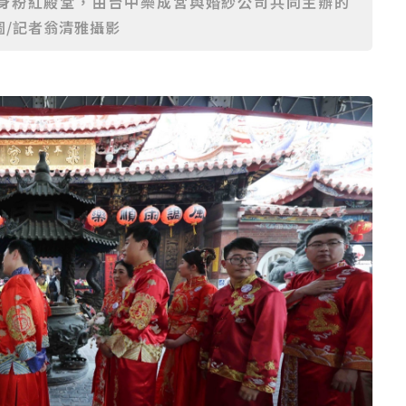
化身粉紅殿堂，由台中樂成宮與婚紗公司共同主辦的
圖/記者翁清雅攝影