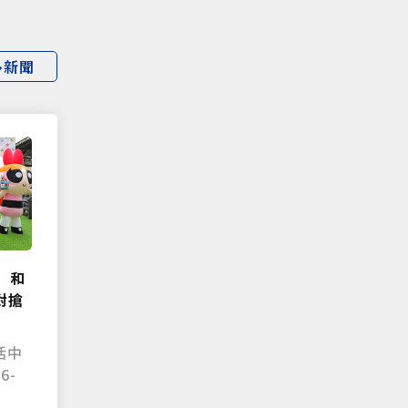
多新聞
 和
對搶
活中
6-