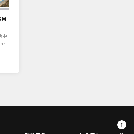
啟用
活中
6-