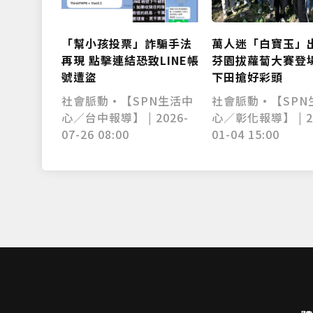
「幫小孩投票」詐騙手法
萬人迷「白寶玉」
再現 點擊連結恐致LINE帳
芬園拔蘿蔔大賽登場
號遭盜
下田搶好彩頭
社會脈動•【SPN生活中
社會脈動•【SPN
心／台中報導】 | 2026-
心／彰化報導】 | 2
07-26 08:00
01-04 15:00