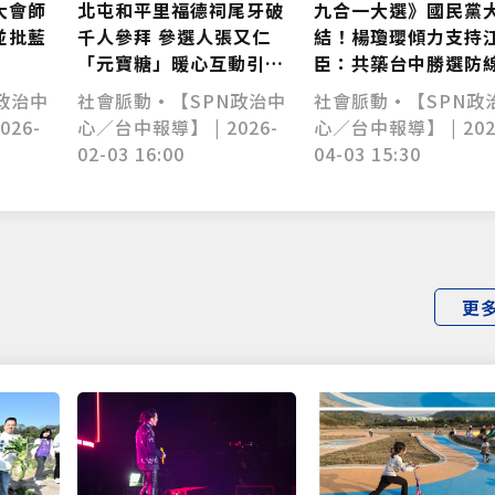
大會師
北屯和平里福德祠尾牙破
九合一大選》國民黨
並批藍
千人參拜 參選人張又仁
結！楊瓊瓔傾力支持
「元寶糖」暖心互動引關
臣：共築台中勝選防
注
政治中
社會脈動•【SPN政治中
社會脈動•【SPN政
026-
心／台中報導】 | 2026-
心／台中報導】 | 202
02-03 16:00
04-03 15:30
更