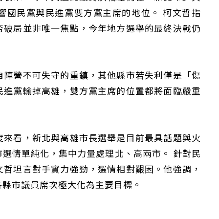
響國民黨與民進黨雙方黨主席的地位。 柯文哲指
否破局並非唯一焦點，今年地方選舉的最終決戰仍
自陣營不可失守的重鎮，其他縣市若失利僅是「傷
民進黨輸掉高雄，雙方黨主席的位置都將面臨嚴重
度來看，新北與高雄市長選舉是目前最具話題與火
選情單純化，集中力量處理北、高兩市。 針對民
文哲坦言對手實力強勁，選情相對艱困。他強調，
各縣市議員席次極大化為主要目標。