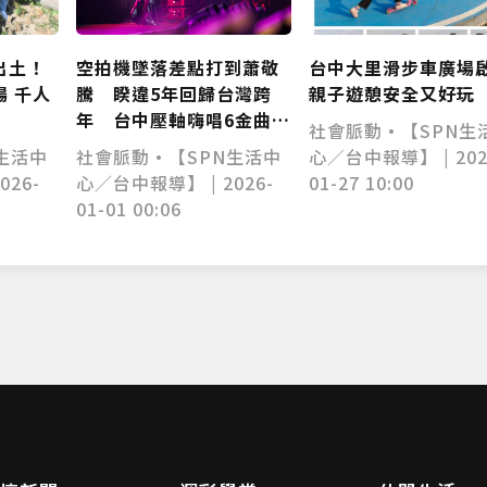
空拍機墜落差點打到蕭敬
台中大里滑步車廣場
出土！
騰 睽違5年回歸台灣跨
親子遊憩安全又好玩
 千人
年 台中壓軸嗨唱6金曲驚
社會脈動•【SPN生
險完美落幕
社會脈動•【SPN生活中
心／台中報導】 | 202
生活中
心／台中報導】 | 2026-
01-27 10:00
026-
01-01 00:06