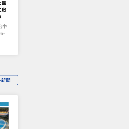
大團
江啟
線
治中
6-
多新聞