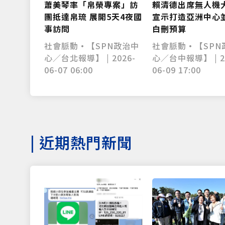
蕭美琴率「帛榮專案」訪
賴清德出席無人機
團抵達帛琉 展開5天4夜國
宣示打造亞洲中心
事訪問
白刪預算
社會脈動•【SPN政治中
社會脈動•【SPN
心／台北報導】 | 2026-
心／台中報導】 | 2
06-07 06:00
06-09 17:00
|
近期熱門新聞