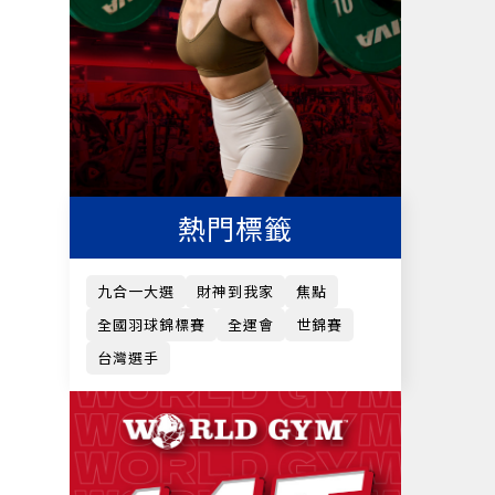
熱門標籤
九合一大選
財神到我家
焦點
全國羽球錦標賽
全運會
世錦賽
台灣選手