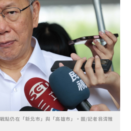
戰點仍在「新北市」與「高雄市」。圖/記者翁清雅