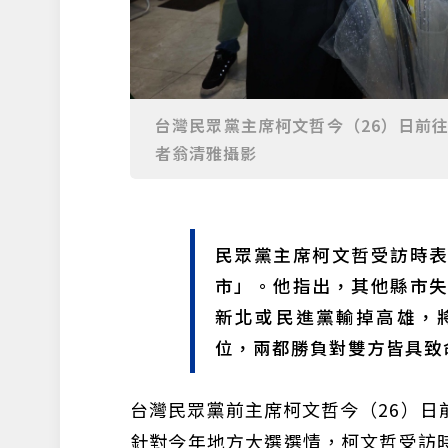
台灣民眾黨主席柯文哲今（26）日前
者翁清雅攝影
民眾黨主席柯文哲受訪時
市」。他指出，其他縣市
新北或民進黨輸掉高雄，
位，兩都勝負對雙方皆具致
台灣民眾黨前主席柯文哲今（26）日
針對今年地方大選選情，柯文哲受訪