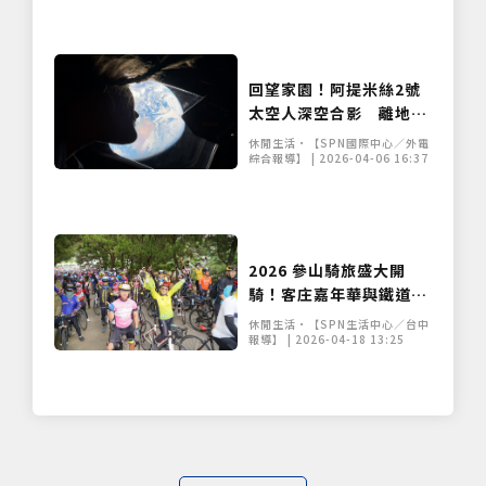
回望家園！阿提米絲2號
太空人深空合影 離地37
萬公里捕捉「絕美地球」
休閒生活•【SPN國際中心／外電
綜合報導】 | 2026-04-06 16:37
2026 參山騎旅盛大開
騎！客庄嘉年華與鐵道騎
跡接力登場，4/20 起開
休閒生活•【SPN生活中心／台中
放報名
報導】 | 2026-04-18 13:25