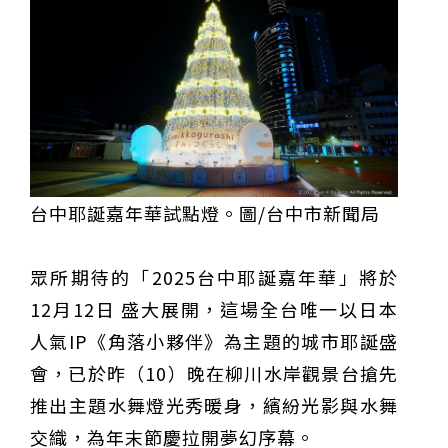
重要前置作業
2026年金星最佳觀賞期將至 週五日落後仰角達全年最
高
台中》中山醫大響應「30+大學計畫」 推出餐飲經營與
高齡照護學分專班
三星伴月聯手金星近鬼宿星團 端午連假西方低空上演天
文秀
台中》端午節前勞累驚覺單側無力 攤商「亞急性腦出
血」醫籲三徵兆速就醫
台中》跨越萬里深耕20年 中山附醫協助吐瓦魯建置首
套急診檢傷系統
世足》姆巴佩梅開二度破隊史紀錄 法國3比1擊敗塞內
加爾奪世界盃開門紅
搶攻端午連假人潮 臺北天文館推銀河特展與免費劇場搶
客
台中》萬豐國小奪少棒全國冠軍 赴美參賽盼各界正視
500萬經費缺口
蕭美琴視察帛琉Malakal島開發計畫 盼深化台帛水產與
醫療合作
婦人眼角冒水皰確診帶狀皰疹 臺中醫院跨科即時診治化
台中耶誕嘉年華試點燈。圖/台中市新聞局
解失明與腦炎危機
參山處「梨山原民歌舞與工藝體驗」6月登場 結合永續
觀光推深度部落旅遊
台中》中央挹注逾8成！蔡其昌爭取4980萬 翻新清水五
權路道路與人行步道
智慧科技解救護士的腿！中山醫大與仁寶攜手「送藥機
眾所期待的「2025台中耶誕嘉年華」將於
器人」月省醫護120公里步程
台北》污水廠變身都市綠洲！內湖運動公園全新戲水區
盛大開放 智慧預約環教體驗
嘉義》搶攻端午親子商機！嘉義縣推「沉浸式角色扮
12月12日 盛大展開，這場全台唯一以日本
演」 邀學童化身小海盜、建築職人全台放電
阿里山精品咖啡香 成為端午與暑假深度旅遊新亮點
人氣IP《角落小夥伴》為主題的城市耶誕盛
臺中甩「六都第一胖」稱號！「2026台中星燃計畫」啟
動 祭150萬獎金邀市民健康減重
跨界解密「健康一體」 科博館、國衛院特展登場 手機
會，已於昨（10）晚在柳川水岸觀景台搶先
化身探險工具自主解謎
活潑親切打破失智框架！日王牌業務丹野智文抗病13
推出主題水舞燈光秀暖身，繽紛光影與水舞
年，靠「第二大腦」獨自來台分享生命淚水
國際保育盛事首移師亞洲 Joint TAG全球專家會議臺北
登場
綠營中投參選人合體 拋「中投新市鎮」 交通與醫療跨
交織，為年末節慶拉開夢幻序幕。
域治理成焦點
夜市變廟會！山邊媽、旱溪媽、大庄媽三媽首度齊巡逢