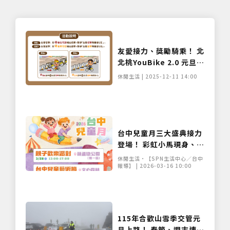
友愛接力、獎勵騎乘！ 北
北桃YouBike 2.0 元旦起
借還空滿站就賺騎乘金
休閒生活 | 2025-12-11 14:00
台中兒童月三大盛典接力
登場！ 彩虹小馬現身、紙
風車劇團開演 寵孩無極限
休閒生活•【SPN生活中心／台中
報導】 | 2026-03-16 10:00
115年合歡山雪季交管元
旦上路！ 春節、週末連假