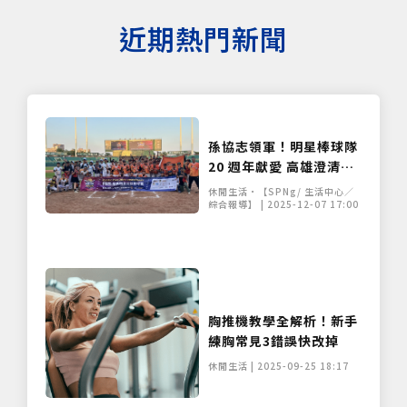
近期熱門新聞
孫協志領軍！明星棒球隊
20 週年獻愛 高雄澄清湖
冬日送暖
休閒生活•【SPNg/ 生活中心／
綜合報導】 | 2025-12-07 17:00
胸推機教學全解析！新手
練胸常見3錯誤快改掉
休閒生活 | 2025-09-25 18:17