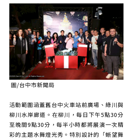
圖/台中市新聞局
活動範圍涵蓋舊台中火車站前廣場、綠川與
柳川水岸廊道。在柳川，每日下午5點30分
至晚間9點30分，每半小時都將展演一次精
彩的主題水舞燈光秀。特別設計的「蜥望舞