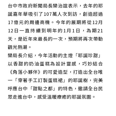
台中市政府新聞局長欒治誼表示，去年的耶
甲 萬人爭躦轎底響徹夜空
MLB》鄧愷威6局飆6K完封小熊奪第3勝！宰制力複製
「王建民建仔旋風」引爆世代傳承
鐵觀音節政大登場 結合大文山友善食農與地方創生
誕嘉年華吸引了107萬人次到訪，創造超過
臺德技職教育深層對話！德國Walther Rathenau師生
17億元的周邊商機。今年的展期將從12月
造訪大安高工 體驗端午文化與前瞻工業實作
迎端午、抗酷暑！臺中盛夏水域系列活動本周六起兩地
開划
課堂搬到菜市場！北市13校「游於藝」成果展 導覽小
12日一直持續到明年的1月1日，為期21
尖兵用藝術「說」出千年風俗
20年淬鍊！貓空纜車運量突破4,000萬人次 「天空綠
洲」成國際打卡新地標
熊鷹羽毛與保育的兩難！金甌女中師生齊聚《飛吧！熊
天，是近年來最長的一次，預期將再次帶動
鷹》特映會 深化原民文化與生態永續教育
29件神級作品齊聚葫蘆墩！「藝馬登豐」2026台灣工
觀光熱潮。
藝之家聯展震撼登場
跨越百年的生物觀測！科博館、成大《時空丈量師》特
展：讓典藏標本說出氣候變遷真相
睽違七年！精品郵輪「島嶼天空號」首航臺中港 參山處
欒局長介紹，今年活動的主燈「耶誕珍甜」
攜手縣市熱情迎賓
金牌搖籃驚傳「球荒」！江啟臣偕運彩公會挺萬和國
以香甜的奶油蛋糕為設計靈感，巧妙結合
中，捐贈 1800 顆羽球助小將 4 月全中運奪金
台中》15分鐘的診療，13年的堅持！ 中山醫大牙醫系
跨海義診13年
《角落小夥伴》的可愛造型，打造出全台唯
一「穿著手工訂製蛋糕裙」的耶誕樹，完美
呼應台中「甜點之都」的特色，邀請全台民
眾走進台中，感受溫暖療癒的耶誕氛圍。