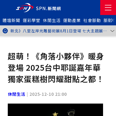
體壇新聞
金牌搖籃驚傳「球荒」！江啟臣偕運彩公會挺萬和國
運彩學堂
休閒生活
運動產業
社會脈動
脈動T
中，捐贈 1800 顆羽球助小將 4 月全中運奪金
台中》15分鐘的診療，13年的堅持！ 中山醫大牙醫系
跨海義診13年
新北》八里左岸光雕藝術展8月1日登場 七大主題展區
打造夏夜光影盛宴
台中》中聯油脂案釀全民恐慌 議員張芬郁質詢轟食安稽
查失衡釀隱匿漏洞
台中》九位台灣當代藝術家齊聚 《九境》聯展佛光緣台
休閒生活
旅遊休閒
中館登場
台北》北市25名學子赴美加交換！學長姐傳授「跨出舒
適圈」祕笈
台中》食安風暴擴大 中彰投苗縣市長參選人提「食安聯
超萌！《角落小夥伴》暖身
防治理平台」等3主張
台中》中山醫大攜手新創登陸亞洲生技展 發表「微奈米
眼用鏡片」等13項臨床研發技術
高雄》啟用近30年迎來外觀與結構重塑 高雄旗津輪渡
登場 2025台中耶誕嘉年華
站改造完工啟用
縮短藥效等待期！中山附醫引進速效抗憂鬱鼻噴劑 24
小時內見效、助重症患者重返社會
台北》首創水資源循環教育園區 民生水資再生廠環教館
獨家蛋糕樹閃耀甜點之都！
正式啟用
專題人物》我不是會長，是歐巴桑！」穆閩珠自掏腰包
30年守護帕運選手
台中》甜點烘焙成憂鬱症處方箋！25歲「準醫學生」靠
藝術治療走出多年陰霾
台中》強颱巴威逼近 中市勞工局籲落實防颱整備
休閒生活
|
2025-12-10 21:00
台中》中捷聯名VTuber活動告捷 首5日運量增24%周
邊營收破250萬
台中》看好綠美圖 大巨蛋商機！星享道攜手萬豪 打造
中部首間雅樂軒酒店
THE世界大學影響力排名公佈 中山醫大SDG3獲全球第
23名、全台醫學大學第3名
桃園市籌備115年全民運動會 體育局：預計9月前完成