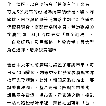
伴」燈區，以台語諧音「希望有伴」命名，
可見5公尺高的蜥蜴媽媽帶領蜥蜴、貓、炸
豬排、白熊與企鵝等《角落小夥伴》立體氣
偶驚喜現身，搭配音樂與水舞，營造歡樂的
節慶氛圍。柳川沿岸更有「來企泡湯」、
「白熊好品」及民權路「炸物食堂」等大型
角色燈飾，增添觀賞趣味。
舊台中火車站前廣場則設置了耶誕市集，每
日有40個攤位，週末更安排藝文表演與視障
按摩免費體驗。此外，新聞局貼心推出「耶
誕美食地圖」，整合周邊商圈與夜市美食，
讓民眾在賞燈、逛市集、看表演之餘，還能
一站式體驗尋味樂趣。美食地圖可於「台中