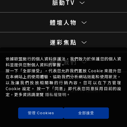
脈動TV
體壇人物
運彩焦點
依據歐盟施行的個人資料保護法，我們致力於保護您的個人資
關於我們
料並提供您對個人資料的掌握。
按一下「全部接受」，代表您允許我們置放 Cookie 來提升您
在本網站上的使用體驗、協助我們分析網站效能和使用狀況，
以及讓我們投放相關聯的行銷內容。您可以在下方管理
Website Design
Copyright 2026 © 體壇脈動 All
Cookie 設定。 按一下「同意」即代表您同意採用目前的設
Rights Reserved.
網頁設計
by
覺醒設計
定，更多資訊請瀏覽
隱私權聲明
。
管理 Cookies
全部接受