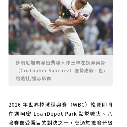
甲 萬人爭躦轎底響徹夜空
MLB》鄧愷威6局飆6K完封小熊奪第3勝！宰制力複製
「王建民建仔旋風」引爆世代傳承
鐵觀音節政大登場 結合大文山友善食農與地方創生
臺德技職教育深層對話！德國Walther Rathenau師生
造訪大安高工 體驗端午文化與前瞻工業實作
迎端午、抗酷暑！臺中盛夏水域系列活動本周六起兩地
開划
課堂搬到菜市場！北市13校「游於藝」成果展 導覽小
尖兵用藝術「說」出千年風俗
20年淬鍊！貓空纜車運量突破4,000萬人次 「天空綠
洲」成國際打卡新地標
熊鷹羽毛與保育的兩難！金甌女中師生齊聚《飛吧！熊
鷹》特映會 深化原民文化與生態永續教育
29件神級作品齊聚葫蘆墩！「藝馬登豐」2026台灣工
藝之家聯展震撼登場
跨越百年的生物觀測！科博館、成大《時空丈量師》特
展：讓典藏標本說出氣候變遷真相
睽違七年！精品郵輪「島嶼天空號」首航臺中港 參山處
多明尼加則派出費城人隊王牌左投桑契斯
攜手縣市熱情迎賓
金牌搖籃驚傳「球荒」！江啟臣偕運彩公會挺萬和國
（Cristopher Sanchez）強勢應戰。圖/
中，捐贈 1800 顆羽球助小將 4 月全中運奪金
台中》15分鐘的診療，13年的堅持！ 中山醫大牙醫系
跨海義診13年
路透社/達志影像
2026 年世界棒球經典賽（WBC）複賽即將
在邁阿密 LoanDepot Park 點燃戰火。八
強賽最受矚目的對決之一，莫過於驚險晉級