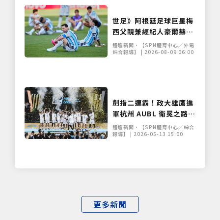
世足》阿根廷足球巨星梅
西父親兼經紀人豪爾赫去
世 享壽68歲
體壇新聞•【SPN體育中心／外電
綜合報導】 | 2026-08-09 06:00
劍指二連霸！政大雄鷹進
軍杭州 AUBL 衛冕之路面
臨亞洲諸強挑戰
體壇新聞•【SPN體育中心／綜合
報導】 | 2026-05-13 15:00
更多新聞