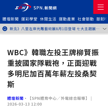
體壇新聞
金牌搖籃驚傳「球荒」！江啟臣偕運彩公會挺萬和國
運彩學堂
休閒生活
運動產業
社會脈動
脈動T
中，捐贈 1800 顆羽球助小將 4 月全中運奪金
台中》15分鐘的診療，13年的堅持！ 中山醫大牙醫系
跨海義診13年
新北》八里左岸光雕藝術展8月1日登場 七大主題展區
打造夏夜光影盛宴
台中》中聯油脂案釀全民恐慌 議員張芬郁質詢轟食安稽
查失衡釀隱匿漏洞
台中》九位台灣當代藝術家齊聚 《九境》聯展佛光緣台
體壇新聞
棒球
中館登場
台北》北市25名學子赴美加交換！學長姐傳授「跨出舒
適圈」祕笈
台中》食安風暴擴大 中彰投苗縣市長參選人提「食安聯
WBC》韓職左投王牌柳賢振
防治理平台」等3主張
台中》中山醫大攜手新創登陸亞洲生技展 發表「微奈米
眼用鏡片」等13項臨床研發技術
高雄》啟用近30年迎來外觀與結構重塑 高雄旗津輪渡
重披國家隊戰袍，正面迎戰
站改造完工啟用
縮短藥效等待期！中山附醫引進速效抗憂鬱鼻噴劑 24
小時內見效、助重症患者重返社會
台北》首創水資源循環教育園區 民生水資再生廠環教館
多明尼加百萬年薪左投桑契
正式啟用
專題人物》我不是會長，是歐巴桑！」穆閩珠自掏腰包
30年守護帕運選手
台中》甜點烘焙成憂鬱症處方箋！25歲「準醫學生」靠
斯
藝術治療走出多年陰霾
台中》強颱巴威逼近 中市勞工局籲落實防颱整備
台中》中捷聯名VTuber活動告捷 首5日運量增24%周
邊營收破250萬
台中》看好綠美圖 大巨蛋商機！星享道攜手萬豪 打造
體壇新聞
•【SPN體育中心／外電綜合報導】 |
中部首間雅樂軒酒店
THE世界大學影響力排名公佈 中山醫大SDG3獲全球第
2026-03-13 12:00
23名、全台醫學大學第3名
桃園市籌備115年全民運動會 體育局：預計9月前完成