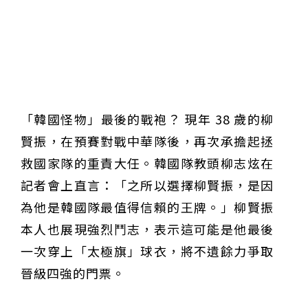
「韓國怪物」最後的戰袍？ 現年 38 歲的柳
賢振，在預賽對戰中華隊後，再次承擔起拯
救國家隊的重責大任。韓國隊教頭柳志炫在
記者會上直言：「之所以選擇柳賢振，是因
為他是韓國隊最值得信賴的王牌。」柳賢振
本人也展現強烈鬥志，表示這可能是他最後
一次穿上「太極旗」球衣，將不遺餘力爭取
晉級四強的門票。