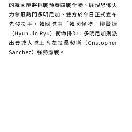
的韓國隊將挑戰預賽四戰全勝、展現恐怖火
力奪冠熱門多明尼加。雙方於今日正式宣布
先發投手，韓國隊由「韓國怪物」柳賢振
（Hyun Jin Ryu）銜命掛帥，多明尼加則派
出費城人隊王牌左投桑契斯（Cristopher
Sanchez）強勢應戰。