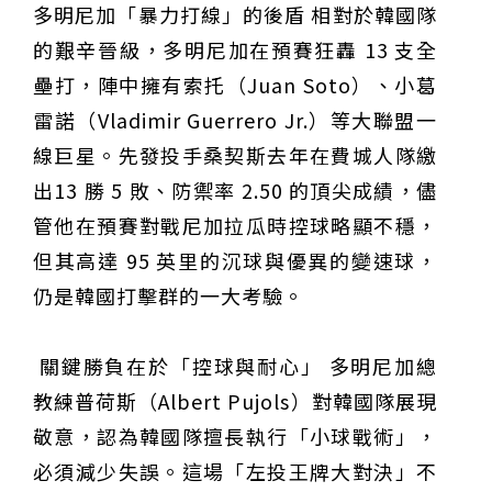
多明尼加「暴力打線」的後盾 相對於韓國隊
的艱辛晉級，多明尼加在預賽狂轟 13 支全
壘打，陣中擁有索托（Juan Soto）、小葛
雷諾（Vladimir Guerrero Jr.）等大聯盟一
線巨星。先發投手桑契斯去年在費城人隊繳
出13 勝 5 敗、防禦率 2.50 的頂尖成績，儘
管他在預賽對戰尼加拉瓜時控球略顯不穩，
但其高達 95 英里的沉球與優異的變速球，
仍是韓國打擊群的一大考驗。
關鍵勝負在於「控球與耐心」 多明尼加總
教練普荷斯（Albert Pujols）對韓國隊展現
敬意，認為韓國隊擅長執行「小球戰術」，
必須減少失誤。這場「左投王牌大對決」不