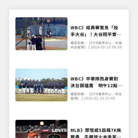
僅必需的
Cookies
同意
WBC》經典賽驚見「投
手大谷」！大谷翔平實戰
登板對決隊友 4 局 7K 展
體壇新聞•【SPN體育中心／外電
現二刀流自主調整
綜合報導】 | 2026-03-13 09:30
WBC》中華隊熱身賽對
決台鋼雄鷹 明午12點手
刀搶票
體壇新聞•【SPN體育中心／綜合
報導】 | 2026-02-10 15:00
MLB》鄧愷威5局飆7K挨
雙轟 牛棚放火本季第4