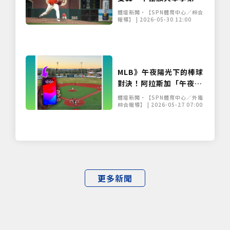
勝飛了
體壇新聞•【SPN體育中心／綜合
報導】 | 2026-05-30 12:00
MLB》午夜陽光下的棒球
對決！阿拉斯加「午夜陽
光賽」迎來120年傳統 挑
體壇新聞•【SPN體育中心／外電
戰不開燈打滿全場
綜合報導】 | 2026-05-27 07:00
更多新聞