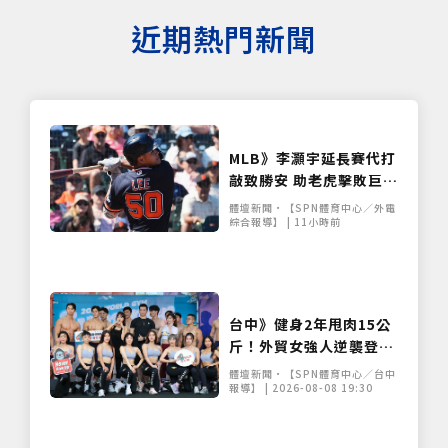
近期熱門新聞
MLB》李灝宇延長賽代打
敲致勝安 助老虎擊敗巨人
距台將紀錄僅差3安
體壇新聞•【SPN體育中心／外電
綜合報導】 | 11小時前
台中》健身2年甩肉15公
斤！外貿女強人逆襲登台
展堅實體態 World Gym
體壇新聞•【SPN體育中心／台中
盛事移師台中開戰
報導】 | 2026-08-08 19:30