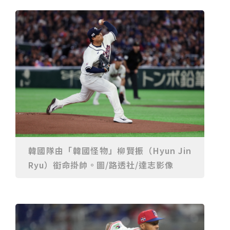
重要前置作業
2026年金星最佳觀賞期將至 週五日落後仰角達全年最
高
台中》中山醫大響應「30+大學計畫」 推出餐飲經營與
高齡照護學分專班
三星伴月聯手金星近鬼宿星團 端午連假西方低空上演天
文秀
台中》端午節前勞累驚覺單側無力 攤商「亞急性腦出
血」醫籲三徵兆速就醫
台中》跨越萬里深耕20年 中山附醫協助吐瓦魯建置首
套急診檢傷系統
世足》姆巴佩梅開二度破隊史紀錄 法國3比1擊敗塞內
加爾奪世界盃開門紅
搶攻端午連假人潮 臺北天文館推銀河特展與免費劇場搶
客
台中》萬豐國小奪少棒全國冠軍 赴美參賽盼各界正視
500萬經費缺口
蕭美琴視察帛琉Malakal島開發計畫 盼深化台帛水產與
醫療合作
婦人眼角冒水皰確診帶狀皰疹 臺中醫院跨科即時診治化
解失明與腦炎危機
參山處「梨山原民歌舞與工藝體驗」6月登場 結合永續
觀光推深度部落旅遊
台中》中央挹注逾8成！蔡其昌爭取4980萬 翻新清水五
權路道路與人行步道
智慧科技解救護士的腿！中山醫大與仁寶攜手「送藥機
器人」月省醫護120公里步程
台北》污水廠變身都市綠洲！內湖運動公園全新戲水區
韓國隊由「韓國怪物」柳賢振（Hyun Jin
盛大開放 智慧預約環教體驗
嘉義》搶攻端午親子商機！嘉義縣推「沉浸式角色扮
Ryu）銜命掛帥。圖/路透社/達志影像
演」 邀學童化身小海盜、建築職人全台放電
阿里山精品咖啡香 成為端午與暑假深度旅遊新亮點
臺中甩「六都第一胖」稱號！「2026台中星燃計畫」啟
動 祭150萬獎金邀市民健康減重
跨界解密「健康一體」 科博館、國衛院特展登場 手機
化身探險工具自主解謎
活潑親切打破失智框架！日王牌業務丹野智文抗病13
年，靠「第二大腦」獨自來台分享生命淚水
國際保育盛事首移師亞洲 Joint TAG全球專家會議臺北
登場
綠營中投參選人合體 拋「中投新市鎮」 交通與醫療跨
域治理成焦點
夜市變廟會！山邊媽、旱溪媽、大庄媽三媽首度齊巡逢