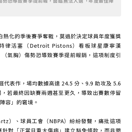
傷勢恐導致賽季提前報，面臨無法入選「年度最佳陣
白熱化的季後賽爭奪戰，莫過於決定球員年度獲獎
塞（Detroit Pistons）看板球星康寧漢
肺塌陷」（氣胸）傷勢恐導致賽季提前報銷，這項制度引
，場均數據高達 24.5 分、9.9 助攻及 5.6
 場，若最終因缺賽兩週甚至更久，導致出賽數停留
佳陣容」的窘境。
artz）、球員工會（NBPA）紛紛發聲，痛批這項
應針對「正當且重大傷病」建立豁免條款，而非懲