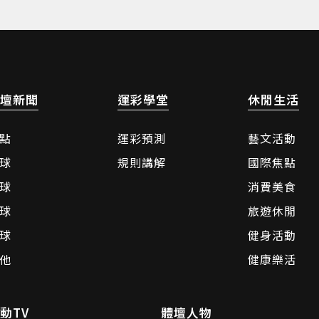
壇新聞
運彩學堂
休閒生活
點
運彩預測
藝文活動
球
規則講解
國際焦點
球
消費美食
球
旅遊休閒
球
健身活動
他
健康樂活
動TV
體壇人物