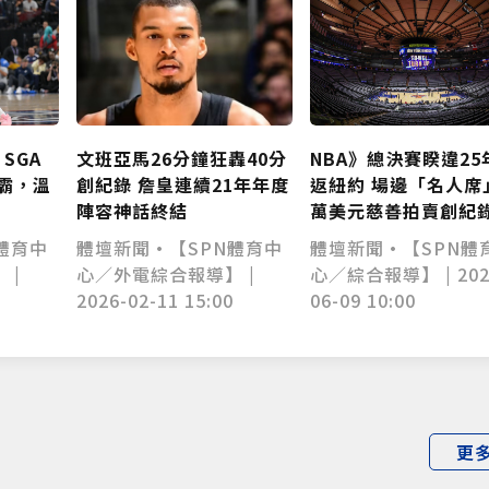
文班亞馬26分鐘狂轟40分
NBA》總決賽睽違25
！SGA
創紀錄 詹皇連續21年年度
返紐約 場邊「名人席
霸，溫
陣容神話終結
萬美元慈善拍賣創紀
體壇新聞•【SPN體育中
體壇新聞•【SPN體
體育中
心／外電綜合報導】 |
心／綜合報導】 | 202
 |
2026-02-11 15:00
06-09 10:00
更