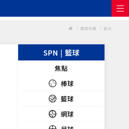
體壇新聞
籃球
SPN | 籃球
焦點
棒球
籃球
網球