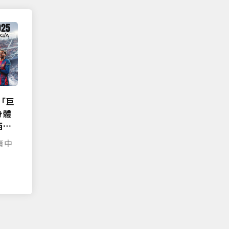
「巨
身體
西班
育中
|