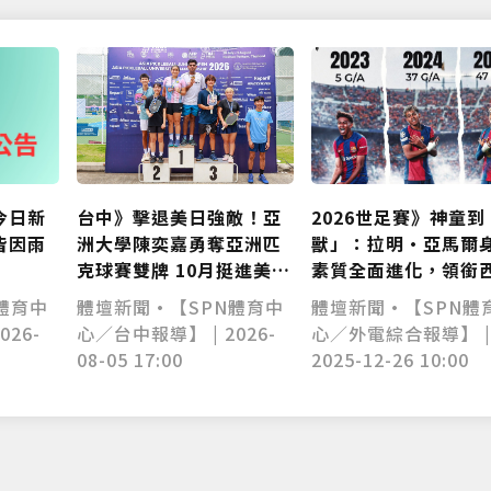
2026世足賽》神童到
台中》擊退美日強敵！亞
今日新
獸」：拉明·亞馬爾
洲大學陳奕嘉勇奪亞洲匹
皆因雨
素質全面進化，領銜
克球賽雙牌 10月挺進美國
牙劍指 2026 世界盃
世界賽
體壇新聞•【SPN體
體壇新聞•【SPN體育中
體育中
心／外電綜合報導】 
心／台中報導】 | 2026-
026-
2025-12-26 10:00
08-05 17:00