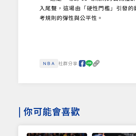
入尾聲，這場由「硬性門檻」引發的輿
考規則的彈性與公平性。
社群分享:
ＮＢＡ
|
你可能會喜歡