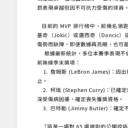
罰表現卓越但因不可抗力受傷的球員
目前的 MVP 排行榜中，前幾名領
基奇（Jokic）或唐西奇（Donci
傷勢而缺陣，即便數據再亮眼，也可
根據最新統計，多位本賽季表現不俗
前無緣季末獎項：
1. 詹姆斯 (LeBron James
止。
2. 柯瑞 (Stephen Curry)：已
深受傷病困擾，確定喪失獲獎資格。
3. 巴特勒 (Jimmy Butler)：確
「這是一場對 65 場規則的公開控