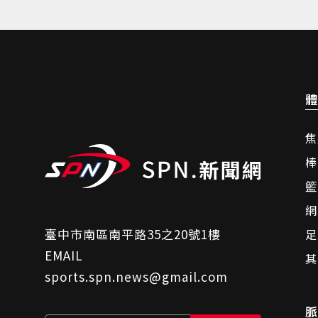
體
焦
棒
籃
網
臺中市南區南平路35之20號1樓
足
EMAIL
其
sports.spn.news@gmail.com
脈