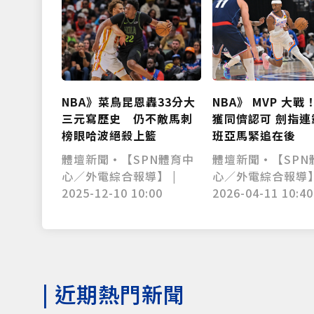
NBA》菜鳥昆恩轟33分大
NBA》 MVP 大戰
三元寫歷史 仍不敵馬刺
獲同儕認可 劍指連
榜眼哈波絕殺上籃
班亞馬緊追在後
體壇新聞•【SPN體育中
體壇新聞•【SPN
心／外電綜合報導】 |
心／外電綜合報導】
2025-12-10 10:00
2026-04-11 10:40
|
近期熱門新聞