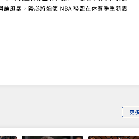
論風暴，勢必將迫使 NBA 聯盟在休賽季重新思
更
僅必需的
Cookies
同意