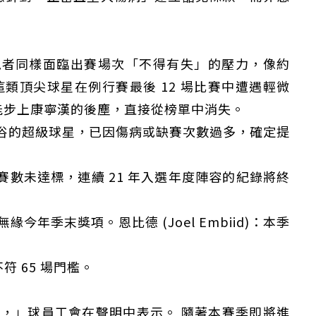
。
跑者同樣面臨出賽場次「不得有失」的壓力，像約
c）這類頂尖球星在例行賽最後 12 場比賽中遭遇輕微
能步上康寧漢的後塵，直接從榜單中消失。
的超級球星，已因傷病或缺賽次數過多，確定提
)：因出賽數未達標，連續 21 年入選年度陣容的紀錄將終
確定無緣今年季末獎項。恩比德 (Joel Embiid)：本季
定不符 65 場門檻。
訴，」球員工會在聲明中表示。 隨著本賽季即將進