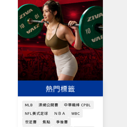
熱門標籤
MLB
澳網公開賽
中華職棒 CPBL
NFL美式足球
ＮＢＡ
WBC
世足賽
焦點
季後賽