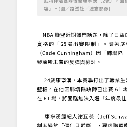
底特律活塞隊後衛康寧漢（2號），因
容」。(圖∕路透社∕達志影像)
NBA 聯盟近期熱門話題，除了日益
資格的「65場出賽限制」。隨著底特律活
（Cade Cunningham）因「
發前所未有的反彈與檢討。
24歲康寧漢，本賽季打出了職業生涯代表作
籃板。在他因肺塌陷缺陣已出賽 61
在 61 場，將面臨無法入選「年度最
康寧漢經紀人謝瓦茨（Jeff Schw
制度過於「僵化且武斷」，要求聯盟