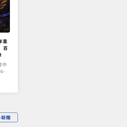
年重
」百
錄
育中
6-
多新聞