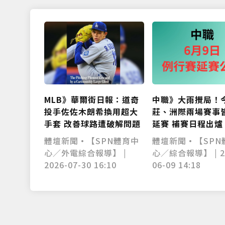
MLB》華爾街日報：道奇
中職》大雨攪局！
投手佐佐木朗希換用超大
莊、洲際兩場賽事
手套 改善球路遭破解問題
延賽 補賽日程出爐
體壇新聞•【SPN體育中
體壇新聞•【SPN
心／外電綜合報導】 |
心／綜合報導】 | 2
2026-07-30 16:10
06-09 14:18