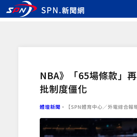
NBA》「65場條款」
批制度僵化
體壇新聞
•【SPN體育中心／外電綜合報導