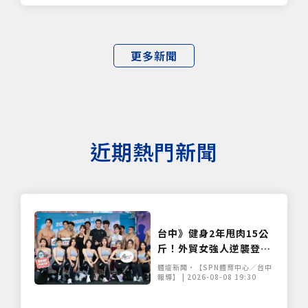
更多新聞
近期熱門新聞
台中》健身2年甩肉15公
斤！外貿女強人逆襲登台
展堅實體態 World Gym
體壇新聞•【SPN體育中心／台中
盛事移師台中開戰
報導】 | 2026-08-08 19:30