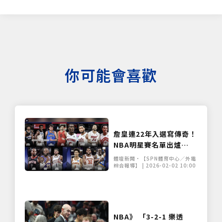
你可能會喜歡
詹皇連22年入選寫傳奇！
NBA明星賽名單出爐
「美國決戰世界」新賽制
體壇新聞•【SPN體育中心／外電
點燃戰火
綜合報導】 | 2026-02-02 10:00
NBA》 「3-2-1 樂透