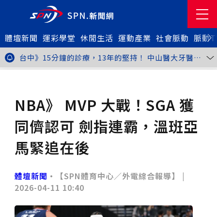
體壇新聞
金牌搖籃驚傳「球荒」！江啟臣偕運彩公會挺萬和國
運彩學堂
休閒生活
運動產業
社會脈動
脈動T
中，捐贈 1800 顆羽球助小將 4 月全中運奪金
世足》阿根廷足球巨星梅西父親兼經紀人豪爾赫去世 享
壽68歲
台中》15分鐘的診療，13年的堅持！ 中山醫大牙醫系
跨海義診13年
新北》八里左岸光雕藝術展8月1日登場 七大主題展區
打造夏夜光影盛宴
台中》中聯油脂案釀全民恐慌 議員張芬郁質詢轟食安稽
體壇新聞
籃球
查失衡釀隱匿漏洞
台中》九位台灣當代藝術家齊聚 《九境》聯展佛光緣台
中館登場
台北》北市25名學子赴美加交換！學長姐傳授「跨出舒
NBA》 MVP 大戰！SGA 獲
適圈」祕笈
台中》食安風暴擴大 中彰投苗縣市長參選人提「食安聯
防治理平台」等3主張
台中》中山醫大攜手新創登陸亞洲生技展 發表「微奈米
同儕認可 劍指連霸，溫班亞
眼用鏡片」等13項臨床研發技術
高雄》啟用近30年迎來外觀與結構重塑 高雄旗津輪渡
站改造完工啟用
縮短藥效等待期！中山附醫引進速效抗憂鬱鼻噴劑 24
馬緊追在後
小時內見效、助重症患者重返社會
台北》首創水資源循環教育園區 民生水資再生廠環教館
正式啟用
專題人物》我不是會長，是歐巴桑！」穆閩珠自掏腰包
30年守護帕運選手
台中》甜點烘焙成憂鬱症處方箋！25歲「準醫學生」靠
體壇新聞
•【SPN體育中心／外電綜合報導】 |
藝術治療走出多年陰霾
台中》強颱巴威逼近 中市勞工局籲落實防颱整備
2026-04-11 10:40
台中》中捷聯名VTuber活動告捷 首5日運量增24%周
邊營收破250萬
台中》看好綠美圖 大巨蛋商機！星享道攜手萬豪 打造
中部首間雅樂軒酒店
THE世界大學影響力排名公佈 中山醫大SDG3獲全球第