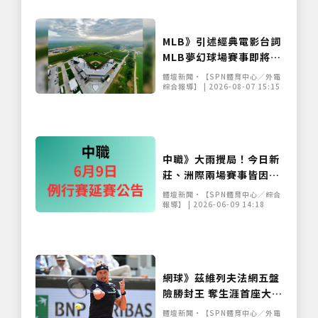
MLB》引述經典電影台詞
MLB夢幻球場賽事即將重
返玉米田
體壇新聞•【SPN體育中心／外電
綜合報導】 | 2026-08-07 15:15
中職》大雨攪局！今日新
莊、洲際兩場賽事皆因雨
延賽 補賽日程出爐
體壇新聞•【SPN體育中心／綜合
報導】 | 2026-06-09 14:18
網球》茲維列夫法網五盤
險勝封王 奪生涯首座大滿
貫寫德國30年紀錄
體壇新聞•【SPN體育中心／外電