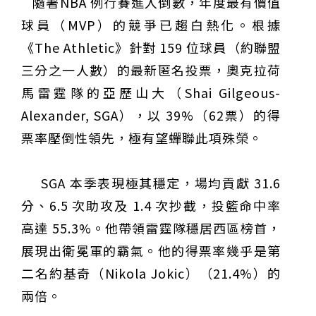
隨著NBA 例行賽進入倒數，年度最有價值
域治理成焦點
夜市變廟會！山邊媽、旱溪媽、大庄媽三媽首度齊巡逢
球員（MVP）的競爭已趨白熱化。根據
甲 萬人爭躦轎底響徹夜空
MLB》鄧愷威6局飆6K完封小熊奪第3勝！宰制力複製
「王建民建仔旋風」引爆世代傳承
鐵觀音節政大登場 結合大文山友善食農與地方創生
《The Athletic》針對 159 位球員（約聯盟
臺德技職教育深層對話！德國Walther Rathenau師生
三分之一人數）的最新匿名投票，奧克拉荷
造訪大安高工 體驗端午文化與前瞻工業實作
迎端午、抗酷暑！臺中盛夏水域系列活動本周六起兩地
開划
課堂搬到菜市場！北市13校「游於藝」成果展 導覽小
馬雷霆隊的亞歷山大（Shai Gilgeous-
尖兵用藝術「說」出千年風俗
20年淬鍊！貓空纜車運量突破4,000萬人次 「天空綠
Alexander, SGA），以 39%（62票）的得
洲」成國際打卡新地標
熊鷹羽毛與保育的兩難！金甌女中師生齊聚《飛吧！熊
鷹》特映會 深化原民文化與生態永續教育
29件神級作品齊聚葫蘆墩！「藝馬登豐」2026台灣工
票率壓倒性領先，極有望蟬聯此項殊榮。
藝之家聯展震撼登場
跨越百年的生物觀測！科博館、成大《時空丈量師》特
展：讓典藏標本說出氣候變遷真相
睽違七年！精品郵輪「島嶼天空號」首航臺中港 參山處
攜手縣市熱情迎賓
金牌搖籃驚傳「球荒」！江啟臣偕運彩公會挺萬和國
SGA 本季表現極其穩定，場均貢獻 31.6
中，捐贈 1800 顆羽球助小將 4 月全中運奪金
世足》阿根廷足球巨星梅西父親兼經紀人豪爾赫去世 享
分、6.5 次助攻及 1.4 次抄截，投籃命中率
壽68歲
高達 55.3%。他帶領雷霆隊穩居西區榜首，
展現出衛冕軍的霸氣。他的得票率幾乎是第
二名約基奇（Nikola Jokic）（21.4%）的
兩倍。