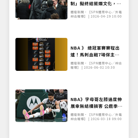
制」擬終結擺爛文化，墊
底球隊恐跌至第 12 順位
體壇新聞•【SPN體育中心／外電
綜合報導】 | 2026-04-29 10:00
NBA 》 總冠軍賽賽程出
爐！馬刺血戰7場保主場
優勢 尼克逸待勞相隔27
體壇新聞•【SPN體育中心／綜合
年再碰頭
報導】 | 2026-06-02 10:30
僅必需的
Cookies
同意
NBA》字母哥左膝過度伸
展幸無結構損害 公鹿季後
賽希望渺茫或選擇提前
體壇新聞•【SPN體育中心／外電
「關機」
綜合報導】 | 2026-03-18 09:00