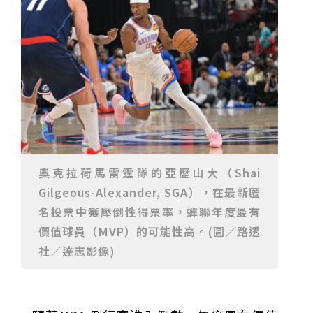
23名、全台醫學大學第3名
桃園市籌備115年全民運動會 體育局：預計9月前完成
重要前置作業
2026年金星最佳觀賞期將至 週五日落後仰角達全年最
高
台中》中山醫大響應「30+大學計畫」 推出餐飲經營與
高齡照護學分專班
三星伴月聯手金星近鬼宿星團 端午連假西方低空上演天
文秀
台中》端午節前勞累驚覺單側無力 攤商「亞急性腦出
血」醫籲三徵兆速就醫
台中》跨越萬里深耕20年 中山附醫協助吐瓦魯建置首
套急診檢傷系統
世足》姆巴佩梅開二度破隊史紀錄 法國3比1擊敗塞內
加爾奪世界盃開門紅
搶攻端午連假人潮 臺北天文館推銀河特展與免費劇場搶
客
台中》萬豐國小奪少棒全國冠軍 赴美參賽盼各界正視
500萬經費缺口
蕭美琴視察帛琉Malakal島開發計畫 盼深化台帛水產與
醫療合作
婦人眼角冒水皰確診帶狀皰疹 臺中醫院跨科即時診治化
解失明與腦炎危機
參山處「梨山原民歌舞與工藝體驗」6月登場 結合永續
奧克拉荷馬雷霆隊的亞歷山大（Shai
觀光推深度部落旅遊
台中》中央挹注逾8成！蔡其昌爭取4980萬 翻新清水五
Gilgeous-Alexander, SGA），在最新匿
權路道路與人行步道
智慧科技解救護士的腿！中山醫大與仁寶攜手「送藥機
器人」月省醫護120公里步程
台北》污水廠變身都市綠洲！內湖運動公園全新戲水區
名投票中獲壓倒性得票率，蟬聯年度最有
盛大開放 智慧預約環教體驗
嘉義》搶攻端午親子商機！嘉義縣推「沉浸式角色扮
價值球員（MVP）的可能性高。(圖∕路透
演」 邀學童化身小海盜、建築職人全台放電
阿里山精品咖啡香 成為端午與暑假深度旅遊新亮點
社∕達志影像)
臺中甩「六都第一胖」稱號！「2026台中星燃計畫」啟
動 祭150萬獎金邀市民健康減重
跨界解密「健康一體」 科博館、國衛院特展登場 手機
化身探險工具自主解謎
活潑親切打破失智框架！日王牌業務丹野智文抗病13
年，靠「第二大腦」獨自來台分享生命淚水
國際保育盛事首移師亞洲 Joint TAG全球專家會議臺北
登場
綠營中投參選人合體 拋「中投新市鎮」 交通與醫療跨