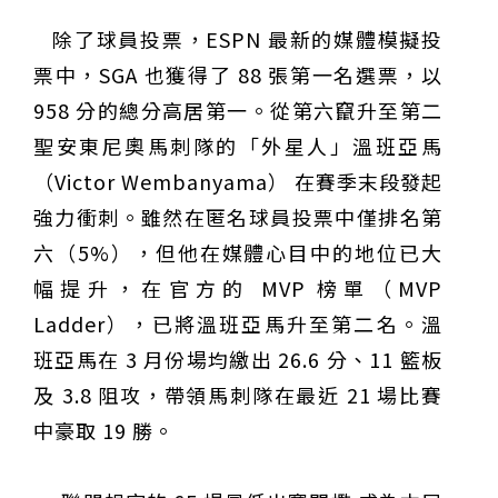
除了球員投票，ESPN 最新的媒體模擬投
票中，SGA 也獲得了 88 張第一名選票，以
958 分的總分高居第一。從第六竄升至第二
聖安東尼奧馬刺隊的「外星人」溫班亞馬
（Victor Wembanyama） 在賽季末段發起
強力衝刺。雖然在匿名球員投票中僅排名第
六（5%），但他在媒體心目中的地位已大
幅提升，在官方的 MVP 榜單（MVP
Ladder），已將溫班亞馬升至第二名。溫
班亞馬在 3 月份場均繳出 26.6 分、11 籃板
及 3.8 阻攻，帶領馬刺隊在最近 21 場比賽
中豪取 19 勝。