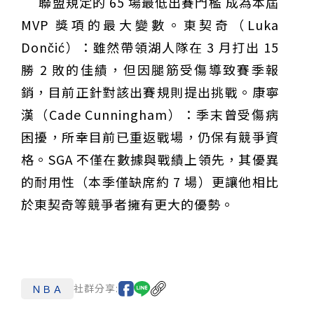
聯盟規定的 65 場最低出賽門檻 成為本屆
MVP 獎項的最大變數。東契奇（Luka
Dončić）：雖然帶領湖人隊在 3 月打出 15
勝 2 敗的佳績，但因腿筋受傷導致賽季報
銷，目前正針對該出賽規則提出挑戰。康寧
漢（Cade Cunningham）：季末曾受傷病
困擾，所幸目前已重返戰場，仍保有競爭資
格。SGA 不僅在數據與戰績上領先，其優異
的耐用性（本季僅缺席約 7 場）更讓他相比
於東契奇等競爭者擁有更大的優勢。
社群分享:
ＮＢＡ