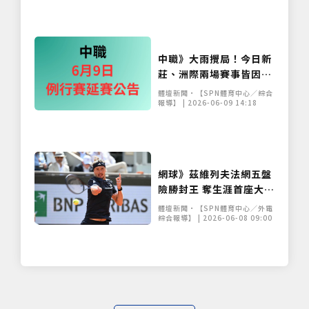
中職》大雨攪局！今日新
莊、洲際兩場賽事皆因雨
延賽 補賽日程出爐
體壇新聞•【SPN體育中心／綜合
報導】 | 2026-06-09 14:18
網球》茲維列夫法網五盤
險勝封王 奪生涯首座大滿
貫寫德國30年紀錄
體壇新聞•【SPN體育中心／外電
綜合報導】 | 2026-06-08 09:00