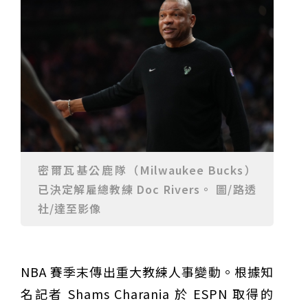
23名、全台醫學大學第3名
桃園市籌備115年全民運動會 體育局：預計9月前完成
重要前置作業
2026年金星最佳觀賞期將至 週五日落後仰角達全年最
高
台中》中山醫大響應「30+大學計畫」 推出餐飲經營與
高齡照護學分專班
三星伴月聯手金星近鬼宿星團 端午連假西方低空上演天
文秀
台中》端午節前勞累驚覺單側無力 攤商「亞急性腦出
血」醫籲三徵兆速就醫
台中》跨越萬里深耕20年 中山附醫協助吐瓦魯建置首
套急診檢傷系統
世足》姆巴佩梅開二度破隊史紀錄 法國3比1擊敗塞內
加爾奪世界盃開門紅
搶攻端午連假人潮 臺北天文館推銀河特展與免費劇場搶
客
台中》萬豐國小奪少棒全國冠軍 赴美參賽盼各界正視
500萬經費缺口
蕭美琴視察帛琉Malakal島開發計畫 盼深化台帛水產與
醫療合作
婦人眼角冒水皰確診帶狀皰疹 臺中醫院跨科即時診治化
解失明與腦炎危機
參山處「梨山原民歌舞與工藝體驗」6月登場 結合永續
密爾瓦基公鹿隊（Milwaukee Bucks）
觀光推深度部落旅遊
台中》中央挹注逾8成！蔡其昌爭取4980萬 翻新清水五
已決定解雇總教練 Doc Rivers。 圖/路透
權路道路與人行步道
智慧科技解救護士的腿！中山醫大與仁寶攜手「送藥機
器人」月省醫護120公里步程
台北》污水廠變身都市綠洲！內湖運動公園全新戲水區
社/達至影像
盛大開放 智慧預約環教體驗
嘉義》搶攻端午親子商機！嘉義縣推「沉浸式角色扮
演」 邀學童化身小海盜、建築職人全台放電
阿里山精品咖啡香 成為端午與暑假深度旅遊新亮點
臺中甩「六都第一胖」稱號！「2026台中星燃計畫」啟
動 祭150萬獎金邀市民健康減重
跨界解密「健康一體」 科博館、國衛院特展登場 手機
NBA 賽季末傳出重大教練人事變動。根據知
化身探險工具自主解謎
活潑親切打破失智框架！日王牌業務丹野智文抗病13
名記者 Shams Charania 於 ESPN 取得的
年，靠「第二大腦」獨自來台分享生命淚水
國際保育盛事首移師亞洲 Joint TAG全球專家會議臺北
登場
綠營中投參選人合體 拋「中投新市鎮」 交通與醫療跨