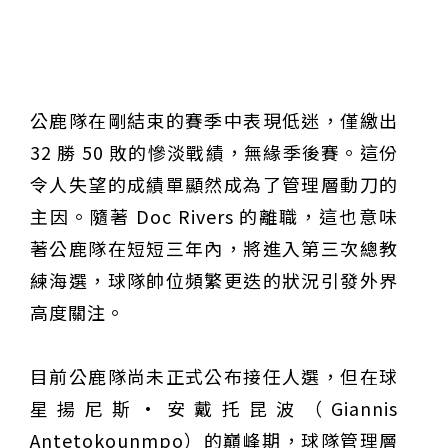
公鹿隊在剛結束的賽季中表現低迷，僅繳出
32 勝 50 敗的慘淡戰績，無緣季後賽。這份
令人失望的成績單顯然成為了管理層動刀的
主因。隨著 Doc Rivers 的離職，這也意味
著公鹿隊在短短三年內，將進入第三次總教
練海選，球隊帥位頻繁更迭的狀況引發外界
高度關注。
目前公鹿隊尚未正式公布接任人選，但在球
星揚尼斯·安戴托昆波（Giannis
Antetokounmpo）的巔峰期，球隊管理層