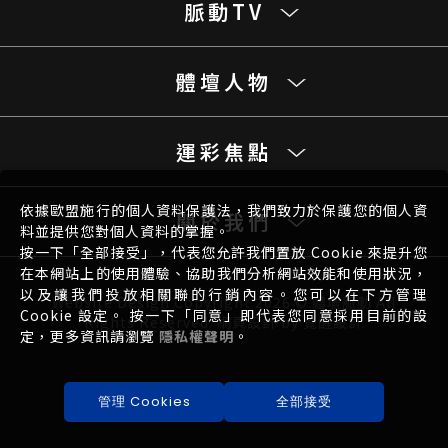
脈動TV
體壇人物
運彩焦點
依據歐盟施行的個人資料保護法，我們致力於保護您的個人資
關於我們
料並提供您對個人資料的掌握。
按一下「全部接受」，代表您允許我們置放 Cookie 來提升您
在本網站上的使用體驗、協助我們分析網站效能和使用狀況，
以及讓我們投放相關聯的行銷內容。您可以在下方管理
Website Design
Copyright 2026 © 體壇脈動 All
Cookie 設定。 按一下「同意」即代表您同意採用目前的設
Rights Reserved.
網頁設計
by
覺醒設計
定，更多資訊請瀏覽
隱私權聲明
。
管理 Cookies
全部接受