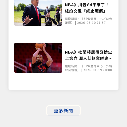
NBA》川普G4不來了！
僅必需的
Cookies
同意
紐約交通「終止癱瘓」 尼
克球迷免安檢嗨翻
體壇新聞•【SPN體育中心／綜合
報導】 | 2026-06-10 21:37
NBA》杜蘭特居得分榜史
上第六 湖人艾頓寫隊史紀
錄
體壇新聞•【SPN體育中心／外電
綜合報導】 | 2026-01-19 20:00
更多新聞