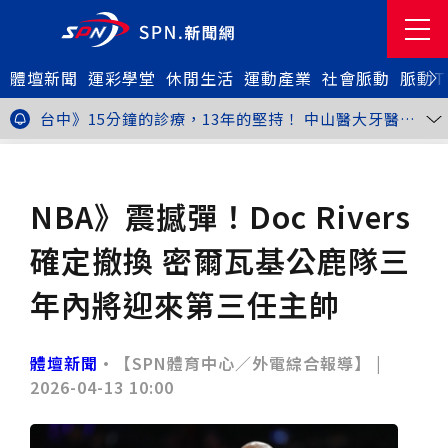
體壇新聞
金牌搖籃驚傳「球荒」！江啟臣偕運彩公會挺萬和國
運彩學堂
休閒生活
運動產業
社會脈動
脈動T
中，捐贈 1800 顆羽球助小將 4 月全中運奪金
世足》阿根廷足球巨星梅西父親兼經紀人豪爾赫去世 享
壽68歲
台中》15分鐘的診療，13年的堅持！ 中山醫大牙醫系
跨海義診13年
新北》八里左岸光雕藝術展8月1日登場 七大主題展區
打造夏夜光影盛宴
台中》中聯油脂案釀全民恐慌 議員張芬郁質詢轟食安稽
體壇新聞
籃球
查失衡釀隱匿漏洞
台中》九位台灣當代藝術家齊聚 《九境》聯展佛光緣台
中館登場
台北》北市25名學子赴美加交換！學長姐傳授「跨出舒
NBA》震撼彈！Doc Rivers
適圈」祕笈
台中》食安風暴擴大 中彰投苗縣市長參選人提「食安聯
防治理平台」等3主張
台中》中山醫大攜手新創登陸亞洲生技展 發表「微奈米
確定撤換 密爾瓦基公鹿隊三
眼用鏡片」等13項臨床研發技術
高雄》啟用近30年迎來外觀與結構重塑 高雄旗津輪渡
站改造完工啟用
縮短藥效等待期！中山附醫引進速效抗憂鬱鼻噴劑 24
年內將迎來第三任主帥
小時內見效、助重症患者重返社會
台北》首創水資源循環教育園區 民生水資再生廠環教館
正式啟用
專題人物》我不是會長，是歐巴桑！」穆閩珠自掏腰包
30年守護帕運選手
台中》甜點烘焙成憂鬱症處方箋！25歲「準醫學生」靠
體壇新聞
•【SPN體育中心／外電綜合報導】 |
藝術治療走出多年陰霾
台中》強颱巴威逼近 中市勞工局籲落實防颱整備
2026-04-13 10:00
台中》中捷聯名VTuber活動告捷 首5日運量增24%周
邊營收破250萬
台中》看好綠美圖 大巨蛋商機！星享道攜手萬豪 打造
中部首間雅樂軒酒店
THE世界大學影響力排名公佈 中山醫大SDG3獲全球第