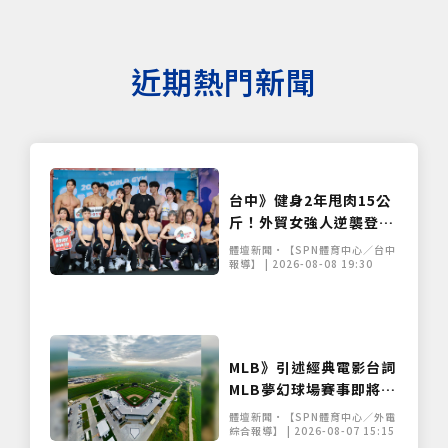
近期熱門新聞
台中》健身2年甩肉15公
斤！外貿女強人逆襲登台
展堅實體態 World Gym
體壇新聞•【SPN體育中心／台中
盛事移師台中開戰
報導】 | 2026-08-08 19:30
MLB》引述經典電影台詞
MLB夢幻球場賽事即將重
返玉米田
體壇新聞•【SPN體育中心／外電
綜合報導】 | 2026-08-07 15:15