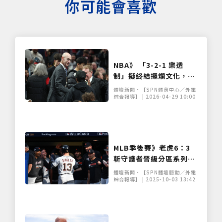
你可能會喜歡
NBA》 「3-2-1 樂透
制」擬終結擺爛文化，墊
底球隊恐跌至第 12 順位
體壇新聞•【SPN體育中心／外電
綜合報導】 | 2026-04-29 10:00
MLB季後賽》老虎6：3
斬守護者晉級分區系列賽
丁格勒關鍵全壘打建功
體壇新聞•【SPN體壇脈動／外電
綜合報導】 | 2025-10-03 13:42