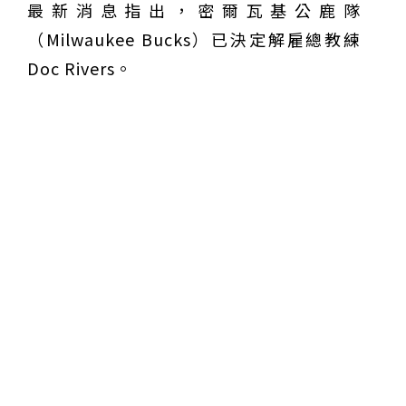
最新消息指出，密爾瓦基公鹿隊
域治理成焦點
夜市變廟會！山邊媽、旱溪媽、大庄媽三媽首度齊巡逢
（Milwaukee Bucks）已決定解雇總教練
甲 萬人爭躦轎底響徹夜空
MLB》鄧愷威6局飆6K完封小熊奪第3勝！宰制力複製
「王建民建仔旋風」引爆世代傳承
鐵觀音節政大登場 結合大文山友善食農與地方創生
Doc Rivers。
臺德技職教育深層對話！德國Walther Rathenau師生
造訪大安高工 體驗端午文化與前瞻工業實作
迎端午、抗酷暑！臺中盛夏水域系列活動本周六起兩地
開划
課堂搬到菜市場！北市13校「游於藝」成果展 導覽小
尖兵用藝術「說」出千年風俗
20年淬鍊！貓空纜車運量突破4,000萬人次 「天空綠
洲」成國際打卡新地標
熊鷹羽毛與保育的兩難！金甌女中師生齊聚《飛吧！熊
鷹》特映會 深化原民文化與生態永續教育
29件神級作品齊聚葫蘆墩！「藝馬登豐」2026台灣工
藝之家聯展震撼登場
跨越百年的生物觀測！科博館、成大《時空丈量師》特
展：讓典藏標本說出氣候變遷真相
睽違七年！精品郵輪「島嶼天空號」首航臺中港 參山處
攜手縣市熱情迎賓
金牌搖籃驚傳「球荒」！江啟臣偕運彩公會挺萬和國
中，捐贈 1800 顆羽球助小將 4 月全中運奪金
世足》阿根廷足球巨星梅西父親兼經紀人豪爾赫去世 享
壽68歲