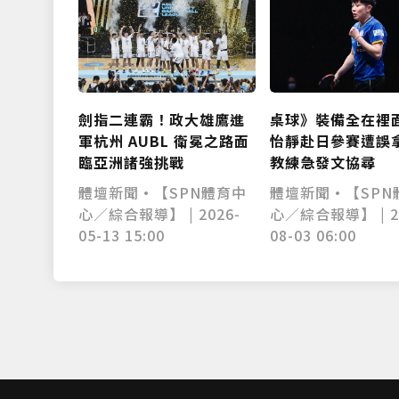
桌球》裝備全在裡
劍指二連霸！政大雄鷹進
怡靜赴日參賽遭誤
軍杭州 AUBL 衛冕之路面
教練急發文協尋
臨亞洲諸強挑戰
體壇新聞•【SPN
體壇新聞•【SPN體育中
心／綜合報導】 | 2
心／綜合報導】 | 2026-
08-03 06:00
05-13 15:00