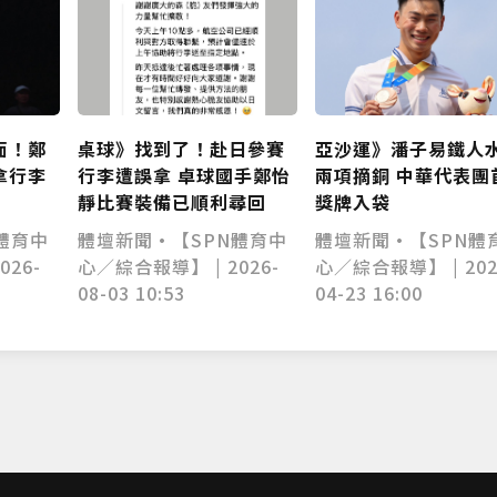
面！鄭
亞沙運》潘子易鐵人
桌球》找到了！赴日參賽
拿行李
兩項摘銅 中華代表團
行李遭誤拿 卓球國手鄭怡
獎牌入袋
靜比賽裝備已順利尋回
體育中
體壇新聞•【SPN體
體壇新聞•【SPN體育中
026-
心／綜合報導】 | 202
心／綜合報導】 | 2026-
04-23 16:00
08-03 10:53