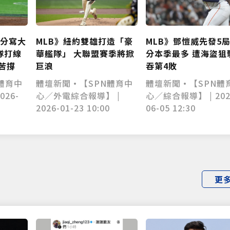
MLB》紐約雙雄打造「豪
0分寫大
MLB》鄧愷威先發5局
華艦隊」 大聯盟賽季將掀
隊打線
分本季最多 遭海盜狙
僅必需的
Cookies
同意
巨浪
苦撐
吞第4敗
體壇新聞•【SPN體育中
體育中
體壇新聞•【SPN體
心／外電綜合報導】 |
026-
心／綜合報導】 | 202
2026-01-23 10:00
06-05 12:30
更