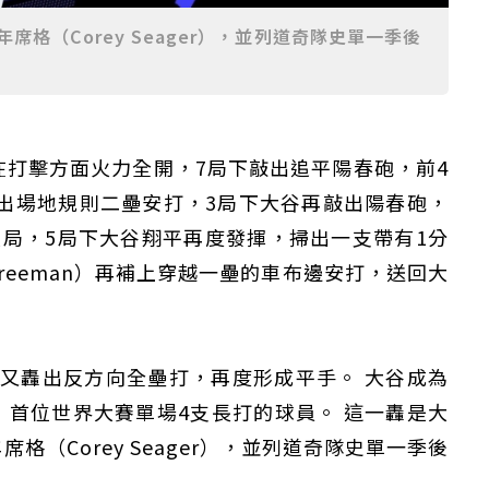
席格（Corey Seager），並列道奇隊史單一季後
打擊方面火力全開，7局下敲出追平陽春砲，前4
出場地規則二壘安打，3局下大谷再敲出陽春砲，
分大局，5局下大谷翔平再度發揮，掃出一支帶有1分
 Freeman）再補上穿越一壘的車布邊安打，送回大
又轟出反方向全壘打，再度形成平手。 大谷成為
ll）後，首位世界大賽單場4支長打的球員。 這一轟是大
格（Corey Seager），並列道奇隊史單一季後