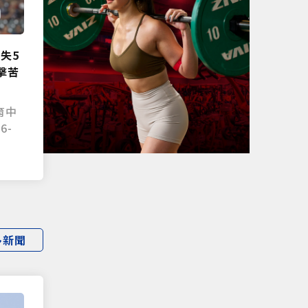
失5
擊苦
育中
6-
多新聞