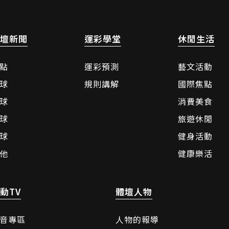
壇新聞
運彩學堂
休閒生活
點
運彩預測
藝文活動
球
規則講解
國際焦點
球
消費美食
球
旅遊休閒
球
健身活動
他
健康樂活
動TV
體壇人物
音專區
人物的報導