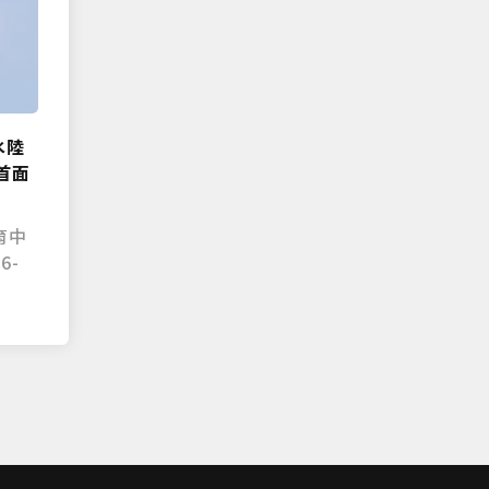
水陸
首面
育中
6-