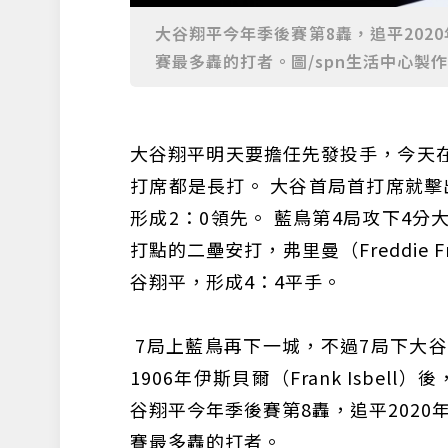
大谷翔平今年季後賽第8轟，追平2020年
賽最多轟的打者。圖/spn生活中心製作
大谷翔平明天要擔任先發投手，今天在
打席都是長打。 大谷首局首打席就擊
形成2：0領先。 藍鳥第4局攻下4
打點的二壘安打，弗里曼（Freddie
谷翔平，形成4：4平手。
7局上藍鳥再下一城，不過7局下大谷
1906年伊斯貝爾（Frank Isbe
谷翔平今年季後賽第8轟，追平2020年席
賽最多轟的打者。