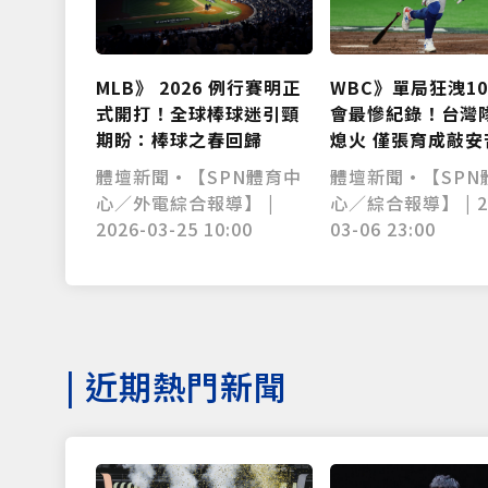
MLB》 2026 例行賽明正
WBC》單局狂洩1
式開打！全球棒球迷引頸
會最慘紀錄！台灣
期盼：棒球之春回歸
熄火 僅張育成敲安
體壇新聞•【SPN體育中
體壇新聞•【SPN
心／外電綜合報導】 |
心／綜合報導】 | 2
2026-03-25 10:00
03-06 23:00
|
近期熱門新聞