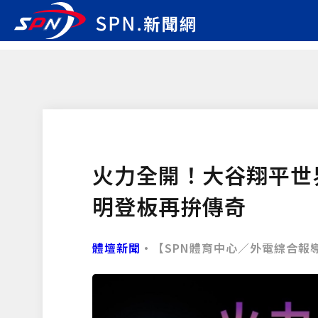
火力全開！大谷翔平世
明登板再拚傳奇
體壇新聞
•【SPN體育中心／外電綜合報導