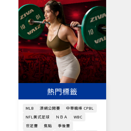
熱門標籤
MLB
澳網公開賽
中華職棒 CPBL
NFL美式足球
ＮＢＡ
WBC
世足賽
焦點
季後賽