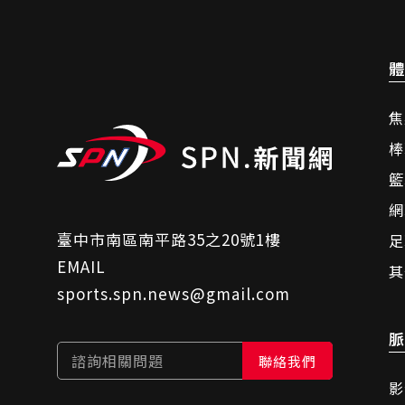
體
焦
棒
籃
網
臺中市南區南平路35之20號1樓
足
EMAIL
其
sports.spn.news@gmail.com
脈
諮詢相關問題
聯絡我們
影