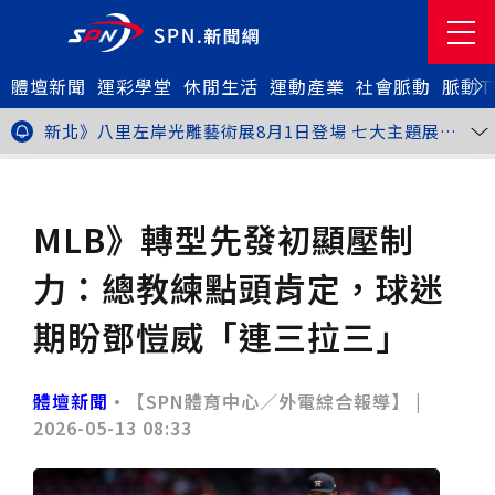
體壇新聞
金牌搖籃驚傳「球荒」！江啟臣偕運彩公會挺萬和國
運彩學堂
休閒生活
運動產業
社會脈動
脈動T
中，捐贈 1800 顆羽球助小將 4 月全中運奪金
台中》15分鐘的診療，13年的堅持！ 中山醫大牙醫系
跨海義診13年
新北》八里左岸光雕藝術展8月1日登場 七大主題展區
打造夏夜光影盛宴
台中》中聯油脂案釀全民恐慌 議員張芬郁質詢轟食安稽
查失衡釀隱匿漏洞
台中》九位台灣當代藝術家齊聚 《九境》聯展佛光緣台
體壇新聞
棒球
中館登場
台北》北市25名學子赴美加交換！學長姐傳授「跨出舒
適圈」祕笈
台中》食安風暴擴大 中彰投苗縣市長參選人提「食安聯
MLB》轉型先發初顯壓制
防治理平台」等3主張
台中》中山醫大攜手新創登陸亞洲生技展 發表「微奈米
眼用鏡片」等13項臨床研發技術
高雄》啟用近30年迎來外觀與結構重塑 高雄旗津輪渡
力：總教練點頭肯定，球迷
站改造完工啟用
縮短藥效等待期！中山附醫引進速效抗憂鬱鼻噴劑 24
小時內見效、助重症患者重返社會
台北》首創水資源循環教育園區 民生水資再生廠環教館
期盼鄧愷威「連三拉三」
正式啟用
專題人物》我不是會長，是歐巴桑！」穆閩珠自掏腰包
30年守護帕運選手
台中》甜點烘焙成憂鬱症處方箋！25歲「準醫學生」靠
藝術治療走出多年陰霾
台中》強颱巴威逼近 中市勞工局籲落實防颱整備
體壇新聞
•【SPN體育中心／外電綜合報導】 |
台中》中捷聯名VTuber活動告捷 首5日運量增24%周
2026-05-13 08:33
邊營收破250萬
台中》看好綠美圖 大巨蛋商機！星享道攜手萬豪 打造
中部首間雅樂軒酒店
THE世界大學影響力排名公佈 中山醫大SDG3獲全球第
23名、全台醫學大學第3名
桃園市籌備115年全民運動會 體育局：預計9月前完成