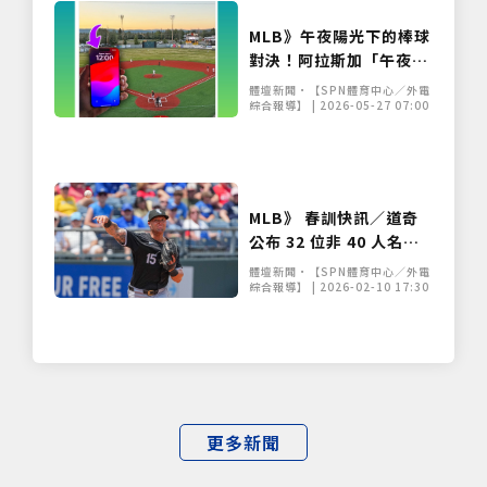
MLB》午夜陽光下的棒球
對決！阿拉斯加「午夜陽
光賽」迎來120年傳統 挑
體壇新聞•【SPN體育中心／外電
戰不開燈打滿全場
綜合報導】 | 2026-05-27 07:00
MLB》 春訓快訊／道奇
公布 32 位非 40 人名
單 響尾蛇牛棚大將整季
體壇新聞•【SPN體育中心／外電
報銷
綜合報導】 | 2026-02-10 17:30
更多新聞