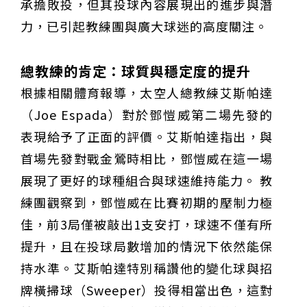
承擔敗投，但其投球內容展現出的進步與潛
力，已引起教練團與廣大球迷的高度關注。
總教練的肯定：球質與穩定度的提升
根據相關體育報導，太空人總教練艾斯帕達
（Joe Espada）對於鄧愷威第二場先發的
表現給予了正面的評價。艾斯帕達指出，與
首場先發對戰金鶯時相比，鄧愷威在這一場
展現了更好的球種組合與球速維持能力。 教
練團觀察到，鄧愷威在比賽初期的壓制力極
佳，前3局僅被敲出1支安打，球速不僅有所
提升，且在投球局數增加的情況下依然能保
持水準。艾斯帕達特別稱讚他的變化球與招
牌橫掃球（Sweeper）投得相當出色，這對