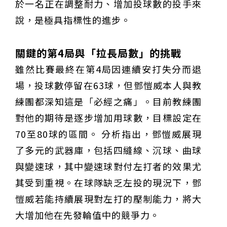
於一名正在調整耐力、增加投球數的投手來
說，是極具指標性的進步。
關鍵的第4局與「拉長局數」的挑戰
雖然比賽最終在第4局因連續安打失分而退
場，投球數停留在63球，但鄧愷威本人與教
練團都深知這是「必經之痛」。目前教練團
對他的期待是逐步增加用球數，目標設定在
70至80球的區間。 分析指出，鄧愷威展現
了多元的武器庫，包括四縫線、沉球、曲球
與變速球，其中變速球對付左打者的效果尤
其受到重視。在球隊缺乏左投的現況下，鄧
愷威若能持續展現對左打的壓制能力，將大
大增加他在先發輪值中的競爭力。