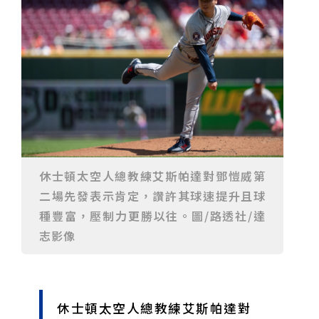
重要前置作業
2026年金星最佳觀賞期將至 週五日落後仰角達全年最
高
台中》中山醫大響應「30+大學計畫」 推出餐飲經營與
高齡照護學分專班
三星伴月聯手金星近鬼宿星團 端午連假西方低空上演天
文秀
台中》端午節前勞累驚覺單側無力 攤商「亞急性腦出
血」醫籲三徵兆速就醫
台中》跨越萬里深耕20年 中山附醫協助吐瓦魯建置首
套急診檢傷系統
世足》姆巴佩梅開二度破隊史紀錄 法國3比1擊敗塞內
加爾奪世界盃開門紅
搶攻端午連假人潮 臺北天文館推銀河特展與免費劇場搶
客
台中》萬豐國小奪少棒全國冠軍 赴美參賽盼各界正視
500萬經費缺口
蕭美琴視察帛琉Malakal島開發計畫 盼深化台帛水產與
醫療合作
婦人眼角冒水皰確診帶狀皰疹 臺中醫院跨科即時診治化
解失明與腦炎危機
參山處「梨山原民歌舞與工藝體驗」6月登場 結合永續
觀光推深度部落旅遊
台中》中央挹注逾8成！蔡其昌爭取4980萬 翻新清水五
休士頓太空人總教練艾斯帕達對鄧愷威第
權路道路與人行步道
智慧科技解救護士的腿！中山醫大與仁寶攜手「送藥機
二場先發表示肯定，讚許其球速提升且球
器人」月省醫護120公里步程
台北》污水廠變身都市綠洲！內湖運動公園全新戲水區
盛大開放 智慧預約環教體驗
嘉義》搶攻端午親子商機！嘉義縣推「沉浸式角色扮
種豐富，壓制力更勝以往。圖/路透社/達
演」 邀學童化身小海盜、建築職人全台放電
阿里山精品咖啡香 成為端午與暑假深度旅遊新亮點
志影像
臺中甩「六都第一胖」稱號！「2026台中星燃計畫」啟
動 祭150萬獎金邀市民健康減重
跨界解密「健康一體」 科博館、國衛院特展登場 手機
化身探險工具自主解謎
活潑親切打破失智框架！日王牌業務丹野智文抗病13
年，靠「第二大腦」獨自來台分享生命淚水
國際保育盛事首移師亞洲 Joint TAG全球專家會議臺北
登場
綠營中投參選人合體 拋「中投新市鎮」 交通與醫療跨
休士頓太空人總教練艾斯帕達對
域治理成焦點
夜市變廟會！山邊媽、旱溪媽、大庄媽三媽首度齊巡逢