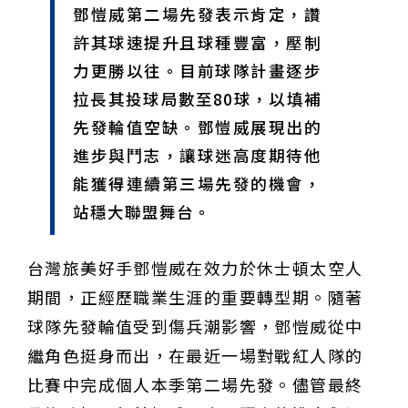
鄧愷威第二場先發表示肯定，讚
甲 萬人爭躦轎底響徹夜空
MLB》鄧愷威6局飆6K完封小熊奪第3勝！宰制力複製
「王建民建仔旋風」引爆世代傳承
鐵觀音節政大登場 結合大文山友善食農與地方創生
許其球速提升且球種豐富，壓制
臺德技職教育深層對話！德國Walther Rathenau師生
力更勝以往。目前球隊計畫逐步
造訪大安高工 體驗端午文化與前瞻工業實作
迎端午、抗酷暑！臺中盛夏水域系列活動本周六起兩地
開划
課堂搬到菜市場！北市13校「游於藝」成果展 導覽小
拉長其投球局數至80球，以填補
尖兵用藝術「說」出千年風俗
20年淬鍊！貓空纜車運量突破4,000萬人次 「天空綠
先發輪值空缺。鄧愷威展現出的
洲」成國際打卡新地標
熊鷹羽毛與保育的兩難！金甌女中師生齊聚《飛吧！熊
鷹》特映會 深化原民文化與生態永續教育
29件神級作品齊聚葫蘆墩！「藝馬登豐」2026台灣工
進步與鬥志，讓球迷高度期待他
藝之家聯展震撼登場
跨越百年的生物觀測！科博館、成大《時空丈量師》特
能獲得連續第三場先發的機會，
展：讓典藏標本說出氣候變遷真相
睽違七年！精品郵輪「島嶼天空號」首航臺中港 參山處
攜手縣市熱情迎賓
金牌搖籃驚傳「球荒」！江啟臣偕運彩公會挺萬和國
站穩大聯盟舞台。
中，捐贈 1800 顆羽球助小將 4 月全中運奪金
台中》15分鐘的診療，13年的堅持！ 中山醫大牙醫系
跨海義診13年
台灣旅美好手鄧愷威在效力於休士頓太空人
期間，正經歷職業生涯的重要轉型期。隨著
球隊先發輪值受到傷兵潮影響，鄧愷威從中
繼角色挺身而出，在最近一場對戰紅人隊的
比賽中完成個人本季第二場先發。儘管最終