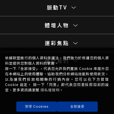
脈動TV
體壇人物
運彩焦點
依據歐盟施行的個人資料保護法，我們致力於保護您的個人資
關於我們
料並提供您對個人資料的掌握。
按一下「全部接受」，代表您允許我們置放 Cookie 來提升您
在本網站上的使用體驗、協助我們分析網站效能和使用狀況，
以及讓我們投放相關聯的行銷內容。您可以在下方管理
Website Design
Copyright 2026 © 體壇脈動 All
Cookie 設定。 按一下「同意」即代表您同意採用目前的設
Rights Reserved.
網頁設計
by
覺醒設計
定，更多資訊請瀏覽
隱私權聲明
。
管理 Cookies
全部接受