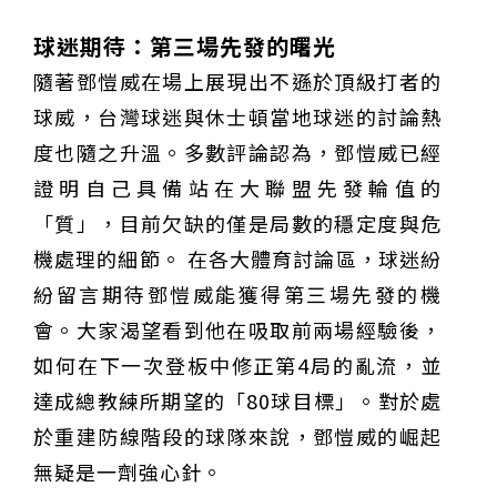
球迷期待：第三場先發的曙光
隨著鄧愷威在場上展現出不遜於頂級打者的
球威，台灣球迷與休士頓當地球迷的討論熱
度也隨之升溫。多數評論認為，鄧愷威已經
證明自己具備站在大聯盟先發輪值的
「質」，目前欠缺的僅是局數的穩定度與危
機處理的細節。 在各大體育討論區，球迷紛
紛留言期待鄧愷威能獲得第三場先發的機
會。大家渴望看到他在吸取前兩場經驗後，
如何在下一次登板中修正第4局的亂流，並
達成總教練所期望的「80球目標」。對於處
於重建防線階段的球隊來說，鄧愷威的崛起
無疑是一劑強心針。