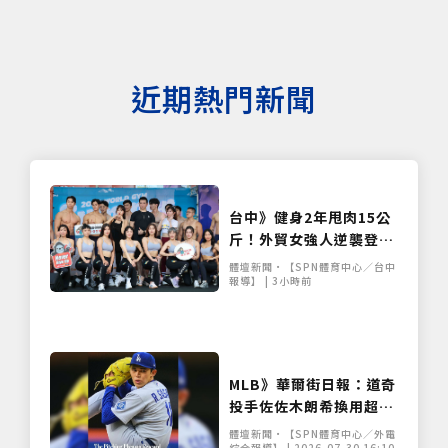
近期熱門新聞
台中》健身2年甩肉15公
斤！外貿女強人逆襲登台
展堅實體態 World Gym
體壇新聞•【SPN體育中心／台中
盛事移師台中開戰
報導】 | 3小時前
MLB》華爾街日報：道奇
投手佐佐木朗希換用超大
手套 改善球路遭破解問題
體壇新聞•【SPN體育中心／外電
綜合報導】 | 2026-07-30 16:10