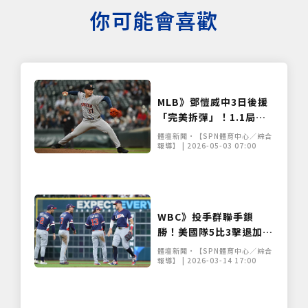
你可能會喜歡
MLB》鄧愷威中3日後援
「完美拆彈」！1.1局無
失分飆速154公里助太空
體壇新聞•【SPN體育中心／綜合
人擊沉紅襪
報導】 | 2026-05-03 07:00
僅必需的
Cookies
同意
WBC》投手群聯手鎖
勝！美國隊5比3擊退加拿
大 挺進邁阿密四強賽
體壇新聞•【SPN體育中心／綜合
報導】 | 2026-03-14 17:00