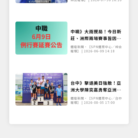
中職》大雨攪局！今日新
莊、洲際兩場賽事皆因雨
延賽 補賽日程出爐
體壇新聞•【SPN體育中心／綜合
報導】 | 2026-06-09 14:18
台中》擊退美日強敵！亞
洲大學陳奕嘉勇奪亞洲匹
克球賽雙牌 10月挺進美
體壇新聞•【SPN體育中心／台中
國世界賽
報導】 | 2026-08-05 17:00