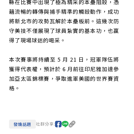
縣在比賽中出現了極為精采的本壘阻殺，憑
藉流暢的轉傳與捕手精準的觸殺動作，成功
將新北市的攻勢瓦解於本壘板前。這幾次防
守美技不僅展現了球員紮實的基本功，也贏
得了現場球迷的喝采。
本次賽事將持續至 5 月 21 日，冠軍隊伍將
獲得代表權，預計於 6 月前往印尼雅加達參
加亞太區錦標賽，爭取進軍美國的世界賽資
格。
社群分享:
發燒話題