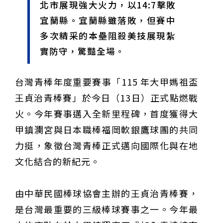
北市展現強大火力，以14:7擊敗
宜蘭縣。宜蘭縣雖落敗，但賽中
多次精采的本壘阻殺美技展現紮
實防守，驚豔全場。
台灣青棒年度重要賽事「115 年大甲媽祖盃
王貞治青棒賽」於今日（13日）正式點燃戰
火。今年賽事邁入全新里程碑，首度獲得大
甲鎮瀾宮與日本職棒福岡軟銀鷹球團的共同
力挺，象徵台灣青棒正式邁向國際化與在地
文化結合的新紀元。
由中華民國棒球協會主辦的王貞治青棒賽，
是台灣最重要的三級棒球賽事之一。今年最