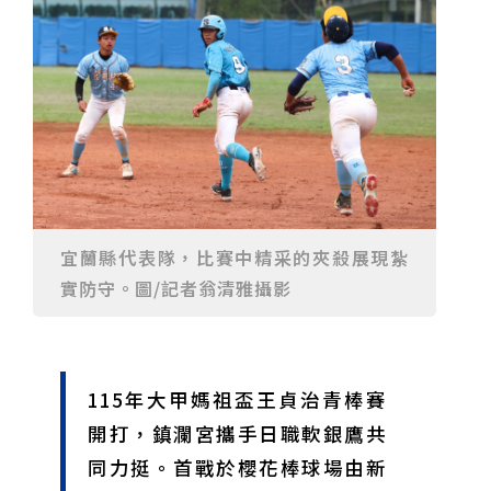
甲 萬人爭躦轎底響徹夜空
MLB》鄧愷威6局飆6K完封小熊奪第3勝！宰制力複製
「王建民建仔旋風」引爆世代傳承
鐵觀音節政大登場 結合大文山友善食農與地方創生
臺德技職教育深層對話！德國Walther Rathenau師生
造訪大安高工 體驗端午文化與前瞻工業實作
迎端午、抗酷暑！臺中盛夏水域系列活動本周六起兩地
開划
課堂搬到菜市場！北市13校「游於藝」成果展 導覽小
尖兵用藝術「說」出千年風俗
20年淬鍊！貓空纜車運量突破4,000萬人次 「天空綠
洲」成國際打卡新地標
熊鷹羽毛與保育的兩難！金甌女中師生齊聚《飛吧！熊
鷹》特映會 深化原民文化與生態永續教育
29件神級作品齊聚葫蘆墩！「藝馬登豐」2026台灣工
藝之家聯展震撼登場
跨越百年的生物觀測！科博館、成大《時空丈量師》特
展：讓典藏標本說出氣候變遷真相
睽違七年！精品郵輪「島嶼天空號」首航臺中港 參山處
攜手縣市熱情迎賓
金牌搖籃驚傳「球荒」！江啟臣偕運彩公會挺萬和國
宜蘭縣代表隊，比賽中精采的夾殺展現紮
中，捐贈 1800 顆羽球助小將 4 月全中運奪金
台中》15分鐘的診療，13年的堅持！ 中山醫大牙醫系
實防守。圖/記者翁清雅攝影
跨海義診13年
115年大甲媽祖盃王貞治青棒賽
開打，鎮瀾宮攜手日職軟銀鷹共
同力挺。首戰於櫻花棒球場由新