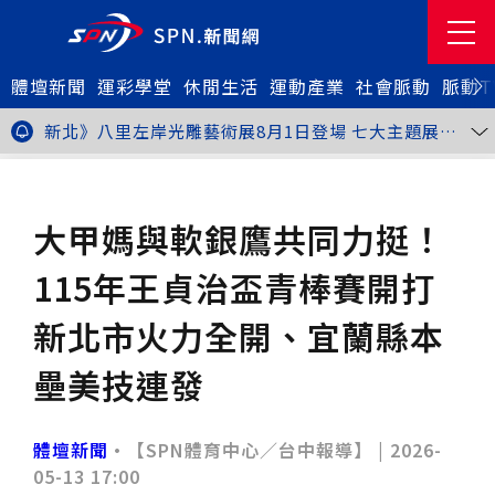
體壇新聞
金牌搖籃驚傳「球荒」！江啟臣偕運彩公會挺萬和國
運彩學堂
休閒生活
運動產業
社會脈動
脈動T
中，捐贈 1800 顆羽球助小將 4 月全中運奪金
台中》15分鐘的診療，13年的堅持！ 中山醫大牙醫系
跨海義診13年
新北》八里左岸光雕藝術展8月1日登場 七大主題展區
打造夏夜光影盛宴
台中》中聯油脂案釀全民恐慌 議員張芬郁質詢轟食安稽
查失衡釀隱匿漏洞
台中》九位台灣當代藝術家齊聚 《九境》聯展佛光緣台
體壇新聞
棒球
中館登場
台北》北市25名學子赴美加交換！學長姐傳授「跨出舒
適圈」祕笈
台中》食安風暴擴大 中彰投苗縣市長參選人提「食安聯
大甲媽與軟銀鷹共同力挺！
防治理平台」等3主張
台中》中山醫大攜手新創登陸亞洲生技展 發表「微奈米
眼用鏡片」等13項臨床研發技術
高雄》啟用近30年迎來外觀與結構重塑 高雄旗津輪渡
115年王貞治盃青棒賽開打
站改造完工啟用
縮短藥效等待期！中山附醫引進速效抗憂鬱鼻噴劑 24
小時內見效、助重症患者重返社會
台北》首創水資源循環教育園區 民生水資再生廠環教館
新北市火力全開、宜蘭縣本
正式啟用
專題人物》我不是會長，是歐巴桑！」穆閩珠自掏腰包
30年守護帕運選手
台中》甜點烘焙成憂鬱症處方箋！25歲「準醫學生」靠
壘美技連發
藝術治療走出多年陰霾
台中》強颱巴威逼近 中市勞工局籲落實防颱整備
台中》中捷聯名VTuber活動告捷 首5日運量增24%周
邊營收破250萬
台中》看好綠美圖 大巨蛋商機！星享道攜手萬豪 打造
體壇新聞
•【SPN體育中心／台中報導】 |
2026-
中部首間雅樂軒酒店
THE世界大學影響力排名公佈 中山醫大SDG3獲全球第
05-13 17:00
23名、全台醫學大學第3名
桃園市籌備115年全民運動會 體育局：預計9月前完成