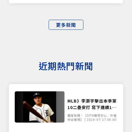
更多新聞
近期熱門新聞
MLB》李灝宇擊出本季第
10二壘安打 寫下連續11
場安打個人新紀錄
體壇新聞•【SPN體育中心／外電
綜合報導】 | 2026-07-27 08:00