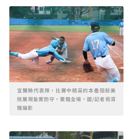
重要前置作業
2026年金星最佳觀賞期將至 週五日落後仰角達全年最
高
台中》中山醫大響應「30+大學計畫」 推出餐飲經營與
高齡照護學分專班
三星伴月聯手金星近鬼宿星團 端午連假西方低空上演天
文秀
台中》端午節前勞累驚覺單側無力 攤商「亞急性腦出
血」醫籲三徵兆速就醫
台中》跨越萬里深耕20年 中山附醫協助吐瓦魯建置首
套急診檢傷系統
世足》姆巴佩梅開二度破隊史紀錄 法國3比1擊敗塞內
加爾奪世界盃開門紅
搶攻端午連假人潮 臺北天文館推銀河特展與免費劇場搶
客
台中》萬豐國小奪少棒全國冠軍 赴美參賽盼各界正視
500萬經費缺口
蕭美琴視察帛琉Malakal島開發計畫 盼深化台帛水產與
醫療合作
婦人眼角冒水皰確診帶狀皰疹 臺中醫院跨科即時診治化
解失明與腦炎危機
參山處「梨山原民歌舞與工藝體驗」6月登場 結合永續
觀光推深度部落旅遊
台中》中央挹注逾8成！蔡其昌爭取4980萬 翻新清水五
權路道路與人行步道
智慧科技解救護士的腿！中山醫大與仁寶攜手「送藥機
器人」月省醫護120公里步程
台北》污水廠變身都市綠洲！內湖運動公園全新戲水區
宜蘭縣代表隊，比賽中精采的本壘阻殺美
盛大開放 智慧預約環教體驗
嘉義》搶攻端午親子商機！嘉義縣推「沉浸式角色扮
技展現紮實防守，驚豔全場。圖/記者翁清
演」 邀學童化身小海盜、建築職人全台放電
阿里山精品咖啡香 成為端午與暑假深度旅遊新亮點
臺中甩「六都第一胖」稱號！「2026台中星燃計畫」啟
雅攝影
動 祭150萬獎金邀市民健康減重
跨界解密「健康一體」 科博館、國衛院特展登場 手機
化身探險工具自主解謎
活潑親切打破失智框架！日王牌業務丹野智文抗病13
年，靠「第二大腦」獨自來台分享生命淚水
國際保育盛事首移師亞洲 Joint TAG全球專家會議臺北
登場
綠營中投參選人合體 拋「中投新市鎮」 交通與醫療跨
域治理成焦點
夜市變廟會！山邊媽、旱溪媽、大庄媽三媽首度齊巡逢