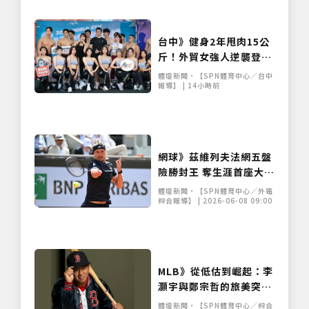
台中》健身2年甩肉15公
斤！外貿女強人逆襲登台
展堅實體態 World Gym
體壇新聞•【SPN體育中心／台中
盛事移師台中開戰
報導】 | 14小時前
網球》茲維列夫法網五盤
險勝封王 奪生涯首座大滿
貫寫德國30年紀錄
體壇新聞•【SPN體育中心／外電
綜合報導】 | 2026-06-08 09:00
MLB》從低估到崛起：李
灝宇與鄭宗哲的旅美突破
之路
體壇新聞•【SPN體育中心／綜合