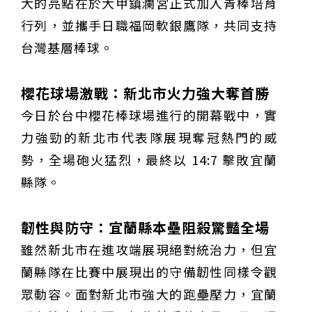
大的亮點在於大甲鎮瀾宮正式加入青棒培育
行列，並攜手日職福岡軟銀鷹隊，共同支持
台灣基層棒球。
櫻花球場激戰：新北市火力強大奪首勝
今日於台中櫻花棒球場進行的開幕戰中，實
力強勁的新北市代表隊展現奪冠熱門的威
勢，全場砲火猛烈，最終以 14:7 擊敗宜蘭
縣隊。
韌性與防守：宜蘭縣本壘阻殺驚豔全場
雖然新北市在進攻端展現絕對統治力，但宜
蘭縣隊在比賽中展現出的守備韌性同樣令觀
眾動容。面對新北市強大的跑壘壓力，宜蘭