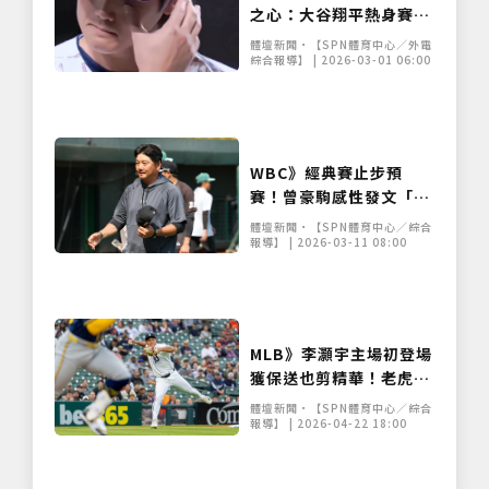
之心：大谷翔平熱身賽聽
聞國歌落淚 那一抹淚光映
體壇新聞•【SPN體育中心／外電
照出旅外職棒人的思鄉魂
綜合報導】 | 2026-03-01 06:00
僅必需的
Cookies
同意
WBC》經典賽止步預
賽！曾豪駒感性發文「一
起畢業」 中華隊下一步瞄
體壇新聞•【SPN體育中心／綜合
準2028奧運門票
報導】 | 2026-03-11 08:00
MLB》李灝宇主場初登場
獲保送也剪精華！老虎隊
官方「超台」中文互動引
體壇新聞•【SPN體育中心／綜合
熱議
報導】 | 2026-04-22 18:00