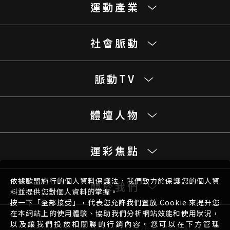
運動產業
社會脈動
脈動TV
體壇人物
運彩焦點
依據歐盟施行的個人資料保護法，我們致力於保護您的個人資
關於我們
料並提供您對個人資料的掌握。
按一下「全部接受」，代表您允許我們置放 Cookie 來提升您
在本網站上的使用體驗、協助我們分析網站效能和使用狀況，
以及讓我們投放相關聯的行銷內容。您可以在下方管理
Website Design
Copyright 2026 © 體壇脈動 All