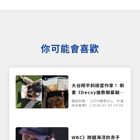
你可能會喜歡
大谷翔平斜槓當作家！ 新
書《Decoy搶救開幕戰》
登場 暖心曝：想親口講故
體壇新聞•【SPN體育中心／外電
事給女兒聽
綜合報導】 | 2026-02-05 14:00
WBC》跨越海洋的赤子