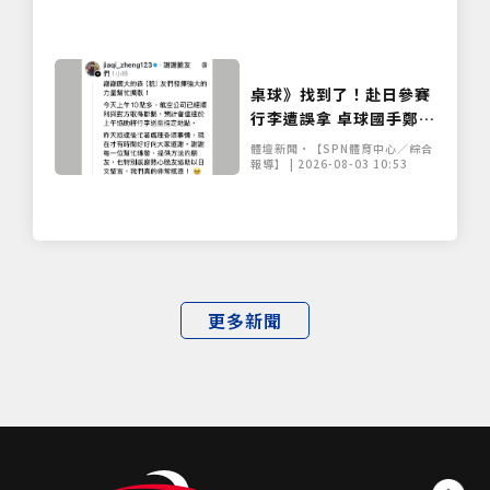
桌球》找到了！赴日參賽
行李遭誤拿 卓球國手鄭怡
靜比賽裝備已順利尋回
體壇新聞•【SPN體育中心／綜合
報導】 | 2026-08-03 10:53
更多新聞