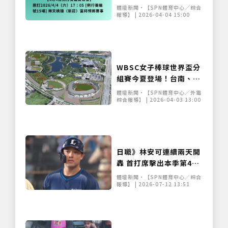
賽 延至6/27原場地補戰
體壇新聞•【SPN體育中心／綜合
報導】 | 2026-04-04 15:00
WBSC女子棒球世界盃分
組賽今夏登場！台南、美
僅必需的
Cookies
同意
國兩地開打爭奪 2027 決
體壇新聞•【SPN體育中心／外電
賽門票
綜合報導】 | 2026-04-03 13:00
日職》林安可連續兩天開
轟 首打席擊出本季第4轟
的2分全壘打
體壇新聞•【SPN體育中心／綜合
報導】 | 2026-07-12 13:51