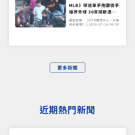
MLB》球迷單手抱嬰徒手
接界外球 30年球齡憑本
能保護兒子
體壇新聞•【SPN體育中心／外電
綜合報導】 | 2026-07-26 06:00
更多新聞
近期熱門新聞