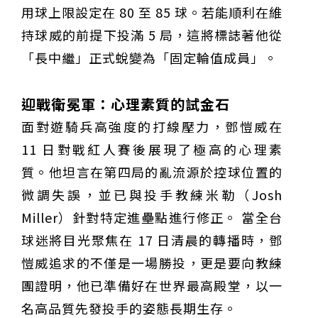
用球上限設定在 80 至 85 球。若能順利在維
持球威的前提下投滿 5 局，這將標誌著他從
「長中繼」正式蛻變為「固定輪值成員」。
迎戰衛冕軍：心理素質的試金石
面對遊騎兵高強度的打線壓力，鄧愷威在
11 日對戰紅人賽後展現了極高的心理素
質。他坦言在第四局的亂流源於控球位置的
微調失誤，並已與投手教練米勒（Josh
Miller）針對特定進壘點進行修正。 當全台
球迷將目光聚焦在 17 日清晨的轉播時，鄧
愷威追求的不僅是一場勝投，更是要向教練
團證明，他已準備好在世界最高殿堂，以一
名高品質先發投手的姿態長期生存。