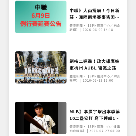
中職》大雨攪局！今日新
莊、洲際兩場賽事皆因雨
延賽 補賽日程出爐
體壇新聞•【SPN體育中心／綜合
報導】 | 2026-06-09 14:18
劍指二連霸！政大雄鷹進
軍杭州 AUBL 衛冕之路面
臨亞洲諸強挑戰
體壇新聞•【SPN體育中心／綜合
報導】 | 2026-05-13 15:00
MLB》李灝宇擊出本季第
10二壘安打 寫下連續11
場安打個人新紀錄
體壇新聞•【SPN體育中心／外電
綜合報導】 | 2026-07-27 08:00