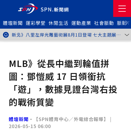
體壇新聞
金牌搖籃驚傳「球荒」！江啟臣偕運彩公會挺萬和國
運彩學堂
休閒生活
運動產業
社會脈動
脈動T
中，捐贈 1800 顆羽球助小將 4 月全中運奪金
台中》15分鐘的診療，13年的堅持！ 中山醫大牙醫系
跨海義診13年
新北》八里左岸光雕藝術展8月1日登場 七大主題展區
打造夏夜光影盛宴
台中》中聯油脂案釀全民恐慌 議員張芬郁質詢轟食安稽
查失衡釀隱匿漏洞
台中》九位台灣當代藝術家齊聚 《九境》聯展佛光緣台
體壇新聞
棒球
中館登場
台北》北市25名學子赴美加交換！學長姐傳授「跨出舒
適圈」祕笈
台中》食安風暴擴大 中彰投苗縣市長參選人提「食安聯
MLB》從長中繼到輪值拼
防治理平台」等3主張
台中》中山醫大攜手新創登陸亞洲生技展 發表「微奈米
眼用鏡片」等13項臨床研發技術
高雄》啟用近30年迎來外觀與結構重塑 高雄旗津輪渡
圖：鄧愷威 17 日領銜抗
站改造完工啟用
縮短藥效等待期！中山附醫引進速效抗憂鬱鼻噴劑 24
小時內見效、助重症患者重返社會
台北》首創水資源循環教育園區 民生水資再生廠環教館
「遊」，數據見證台灣右投
正式啟用
專題人物》我不是會長，是歐巴桑！」穆閩珠自掏腰包
30年守護帕運選手
台中》甜點烘焙成憂鬱症處方箋！25歲「準醫學生」靠
的戰術質變
藝術治療走出多年陰霾
台中》強颱巴威逼近 中市勞工局籲落實防颱整備
台中》中捷聯名VTuber活動告捷 首5日運量增24%周
邊營收破250萬
台中》看好綠美圖 大巨蛋商機！星享道攜手萬豪 打造
體壇新聞
•【SPN體育中心／外電綜合報導】 |
中部首間雅樂軒酒店
THE世界大學影響力排名公佈 中山醫大SDG3獲全球第
2026-05-15 06:00
23名、全台醫學大學第3名
桃園市籌備115年全民運動會 體育局：預計9月前完成