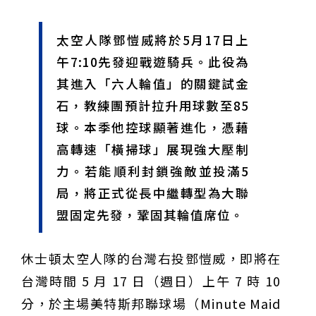
甲 萬人爭躦轎底響徹夜空
MLB》鄧愷威6局飆6K完封小熊奪第3勝！宰制力複製
「王建民建仔旋風」引爆世代傳承
鐵觀音節政大登場 結合大文山友善食農與地方創生
太空人隊鄧愷威將於5月17日上
臺德技職教育深層對話！德國Walther Rathenau師生
造訪大安高工 體驗端午文化與前瞻工業實作
迎端午、抗酷暑！臺中盛夏水域系列活動本周六起兩地
午7:10先發迎戰遊騎兵。此役為
開划
課堂搬到菜市場！北市13校「游於藝」成果展 導覽小
其進入「六人輪值」的關鍵試金
尖兵用藝術「說」出千年風俗
20年淬鍊！貓空纜車運量突破4,000萬人次 「天空綠
洲」成國際打卡新地標
熊鷹羽毛與保育的兩難！金甌女中師生齊聚《飛吧！熊
石，教練團預計拉升用球數至85
鷹》特映會 深化原民文化與生態永續教育
29件神級作品齊聚葫蘆墩！「藝馬登豐」2026台灣工
球。本季他控球顯著進化，憑藉
藝之家聯展震撼登場
跨越百年的生物觀測！科博館、成大《時空丈量師》特
展：讓典藏標本說出氣候變遷真相
睽違七年！精品郵輪「島嶼天空號」首航臺中港 參山處
高轉速「橫掃球」展現強大壓制
攜手縣市熱情迎賓
金牌搖籃驚傳「球荒」！江啟臣偕運彩公會挺萬和國
力。若能順利封鎖強敵並投滿5
中，捐贈 1800 顆羽球助小將 4 月全中運奪金
台中》15分鐘的診療，13年的堅持！ 中山醫大牙醫系
局，將正式從長中繼轉型為大聯
跨海義診13年
盟固定先發，鞏固其輪值席位。
休士頓太空人隊的台灣右投鄧愷威，即將在
台灣時間 5 月 17 日（週日）上午 7 時 10
分，於主場美特斯邦聯球場（Minute Maid