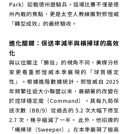
Park）迎戰德州遊騎兵。這場比賽不僅是德
州內戰的焦點，更是太空人教練團對鄧愷威
「轉型成效」的最終驗收。
進化關鍵：保送率減半與橫掃球的高效
化
與以往關注「勝投」的視角不同，美媒分析
家更看重鄧愷威本季展現的「球質穩定
性」。根據進階數據統計，鄧愷威自 2025
年頻繁往返大小聯盟以來，最顯著的改變在
於控球穩定度（Command）。其每九局保
送次數（BB/9）從過去的 5.2 次大幅下修至
2.7 次，幾乎縮減了一半。 此外，他招牌的
「橫掃球（Sweeper）」在本季展現了極高