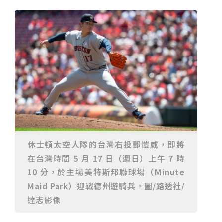
重要前置作業
2026年金星最佳觀賞期將至 週五日落後仰角達全年最
高
台中》中山醫大響應「30+大學計畫」 推出餐飲經營與
高齡照護學分專班
三星伴月聯手金星近鬼宿星團 端午連假西方低空上演天
文秀
台中》端午節前勞累驚覺單側無力 攤商「亞急性腦出
血」醫籲三徵兆速就醫
台中》跨越萬里深耕20年 中山附醫協助吐瓦魯建置首
套急診檢傷系統
世足》姆巴佩梅開二度破隊史紀錄 法國3比1擊敗塞內
加爾奪世界盃開門紅
搶攻端午連假人潮 臺北天文館推銀河特展與免費劇場搶
客
台中》萬豐國小奪少棒全國冠軍 赴美參賽盼各界正視
500萬經費缺口
蕭美琴視察帛琉Malakal島開發計畫 盼深化台帛水產與
醫療合作
婦人眼角冒水皰確診帶狀皰疹 臺中醫院跨科即時診治化
解失明與腦炎危機
參山處「梨山原民歌舞與工藝體驗」6月登場 結合永續
觀光推深度部落旅遊
台中》中央挹注逾8成！蔡其昌爭取4980萬 翻新清水五
權路道路與人行步道
智慧科技解救護士的腿！中山醫大與仁寶攜手「送藥機
器人」月省醫護120公里步程
台北》污水廠變身都市綠洲！內湖運動公園全新戲水區
休士頓太空人隊的台灣右投鄧愷威，即將
盛大開放 智慧預約環教體驗
嘉義》搶攻端午親子商機！嘉義縣推「沉浸式角色扮
在台灣時間 5 月 17 日（週日）上午 7 時
演」 邀學童化身小海盜、建築職人全台放電
阿里山精品咖啡香 成為端午與暑假深度旅遊新亮點
臺中甩「六都第一胖」稱號！「2026台中星燃計畫」啟
10 分，於主場美特斯邦聯球場（Minute
動 祭150萬獎金邀市民健康減重
跨界解密「健康一體」 科博館、國衛院特展登場 手機
Maid Park）迎戰德州遊騎兵。圖/路透社/
化身探險工具自主解謎
活潑親切打破失智框架！日王牌業務丹野智文抗病13
達志影像
年，靠「第二大腦」獨自來台分享生命淚水
國際保育盛事首移師亞洲 Joint TAG全球專家會議臺北
登場
綠營中投參選人合體 拋「中投新市鎮」 交通與醫療跨
域治理成焦點
夜市變廟會！山邊媽、旱溪媽、大庄媽三媽首度齊巡逢