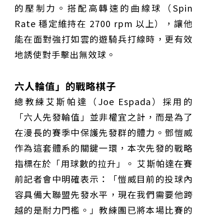
的壓制力。搭配高轉速的曲線球（Spin
Rate 穩定維持在 2700 rpm 以上），讓他
能在面對強打如雲的遊騎兵打線時，更有效
地誘使對手擊出無效球。
六人輪值」的戰略棋子
總教練艾斯帕達（Joe Espada）採用的
「六人先發輪值」並非權宜之計，而是為了
在漫長的賽季中保護先發群的體力。鄧愷威
作為這套體系的關鍵一環，本次先發的戰略
指標在於「用球數的拉升」。 艾斯帕達在賽
前記者會中明確表示：「愷威目前的投球內
容具備大聯盟先發水平，現在我們需要他跨
越的是耐力門檻。」教練團已將本場比賽的