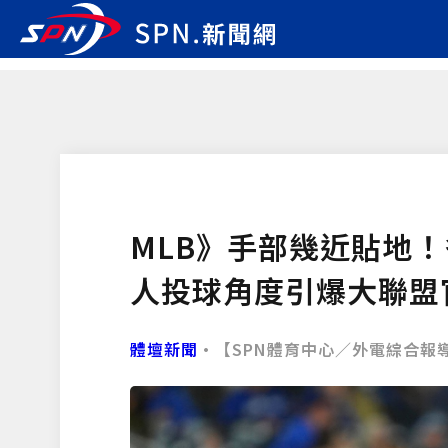
MLB》手部幾近貼地
人投球角度引爆大聯盟
體壇新聞
•【SPN體育中心／外電綜合報導