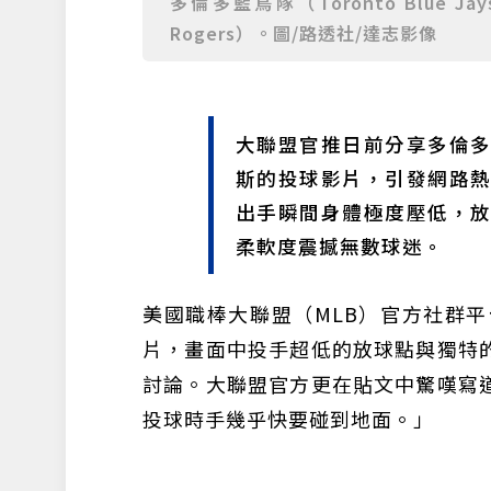
多倫多藍鳥隊（Toronto Blue 
Rogers）。圖/路透社/達志影像
大聯盟官推日前分享多倫
斯的投球影片，引發網路
出手瞬間身體極度壓低，
柔軟度震撼無數球迷。
美國職棒大聯盟（MLB）官方社群平
片，畫面中投手超低的放球點與獨特
討論。大聯盟官方更在貼文中驚嘆寫
投球時手幾乎快要碰到地面。」