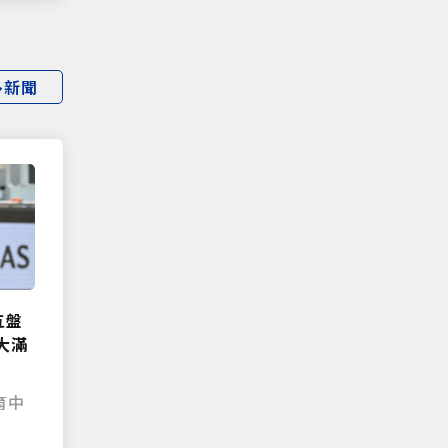
多新聞
五盤
大滿
育中
|