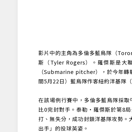
影片中的主角為多倫多藍鳥隊（Toront
斯（Tyler Rogers）。羅傑
（Submarine pitcher），
間5月22日）藍鳥隊作客紐約洋基隊（Ne
在該場例行賽中，多倫多藍鳥隊採取
比0完封對手。泰勒・羅傑斯於第8局
打、無失分，成功封鎖洋基隊攻勢。
出手」的投球英姿。