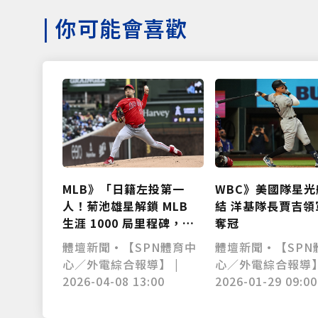
|
你可能會喜歡
MLB》「日籍左投第一
WBC》美國隊星光
人！菊池雄星解鎖 MLB
結 洋基隊長賈吉領
生涯 1000 局里程碑，晉
奪冠
升日本傳奇投手殿堂」
體壇新聞•【SPN體育中
體壇新聞•【SPN
心／外電綜合報導】 |
心／外電綜合報導】
2026-04-08 13:00
2026-01-29 09:00