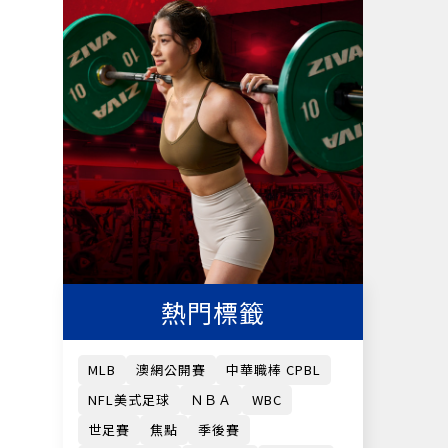
熱門標籤
MLB
澳網公開賽
中華職棒 CPBL
NFL美式足球
ＮＢＡ
WBC
世足賽
焦點
季後賽