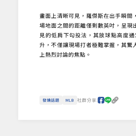
畫面上清晰可見，羅傑斯在出手瞬間
場地面之間的距離僅剩數英吋，呈現
見的低肩下勾投法，其放球點高度通
升，不僅讓現場打者極難掌握，其驚
上熱烈討論的焦點。
社群分享:
發燒話題
MLB