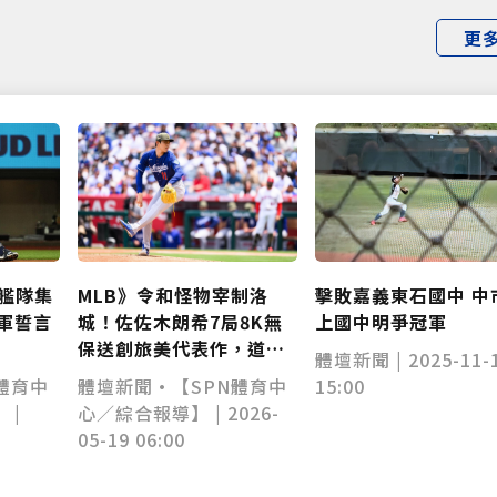
更
MLB》令和怪物宰制洛
擊敗嘉義東石國中 中
艦隊集
城！佐佐木朗希7局8K無
上國中明爭冠軍
軍誓言
保送創旅美代表作，道奇
體壇新聞 | 2025-11-
橫掃天使豪取5連勝
體壇新聞•【SPN體育中
15:00
體育中
心／綜合報導】 | 2026-
 |
05-19 06:00