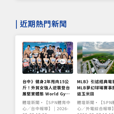
|
近期熱門新聞
台中》健身2年甩肉15公
MLB》引述經典電
斤！外貿女強人逆襲登台
MLB夢幻球場賽事
展堅實體態 World Gym
返玉米田
盛事移師台中開戰
體壇新聞•【SPN體育中
體壇新聞•【SPN
心／台中報導】 | 2026-
心／外電綜合報導】