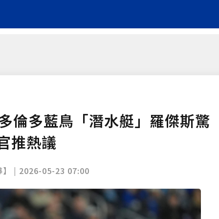
！多倫多藍鳥「潛水艇」羅傑斯驚
官推熱議
】 |
2026-05-23 07:00