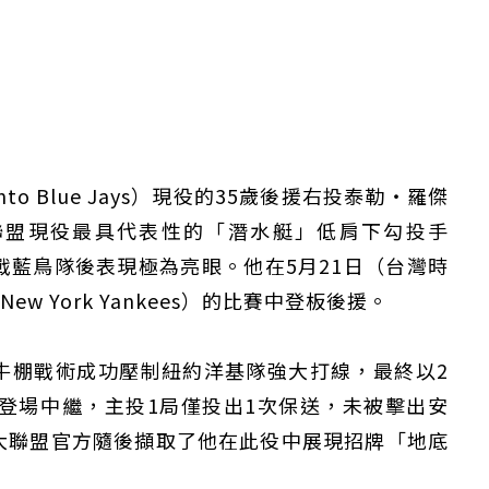
o Blue Jays）現役的35歲後援右投泰勒・羅傑
斯是大聯盟現役最具代表性的「潛水艇」低肩下勾投手
於今年轉戰藍鳥隊後表現極為亮眼。他在5月21日（台灣時
w York Yankees）的比賽中登板後援。
牛棚戰術成功壓制紐約洋基隊強大打線，最終以2
登場中繼，主投1局僅投出1次保送，未被擊出安
大聯盟官方隨後擷取了他在此役中展現招牌「地底