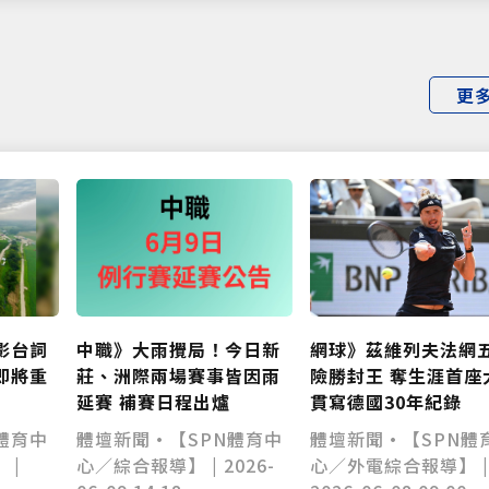
更
網球》茲維列夫法網
影台詞
中職》大雨攪局！今日新
險勝封王 奪生涯首座
即將重
莊、洲際兩場賽事皆因雨
貫寫德國30年紀錄
延賽 補賽日程出爐
體壇新聞•【SPN體
體育中
體壇新聞•【SPN體育中
心／外電綜合報導】 
 |
心／綜合報導】 | 2026-