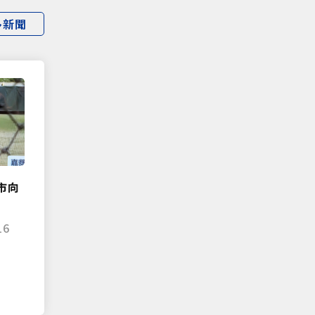
多新聞
市向
16