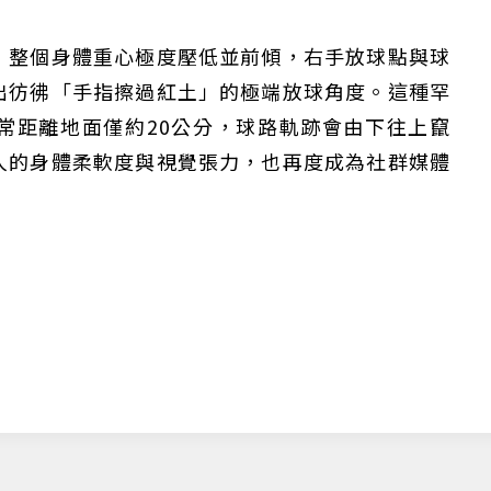
，整個身體重心極度壓低並前傾，右手放球點與球
出彷彿「手指擦過紅土」的極端放球角度。這種罕
常距離地面僅約20公分，球路軌跡會由下往上竄
人的身體柔軟度與視覺張力，也再度成為社群媒體
僅必需的
Cookies
同意