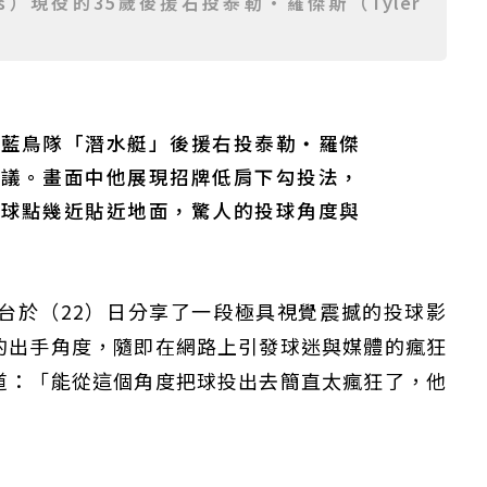
Jays）現役的35歲後援右投泰勒・羅傑斯（Tyler
多藍鳥隊「潛水艇」後援右投泰勒・羅傑
熱議。畫面中他展現招牌低肩下勾投法，
放球點幾近貼近地面，驚人的投球角度與
台於（22）日分享了一段極具視覺震撼的投球影
的出手角度，隨即在網路上引發球迷與媒體的瘋狂
道：「能從這個角度把球投出去簡直太瘋狂了，他