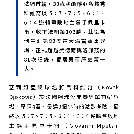
法網首輪，39歲塞爾維亞名將喬
域治理成焦點
夜市變廟會！山邊媽、旱溪媽、大庄媽三媽首度齊巡逢
甲 萬人爭躦轎底響徹夜空
MLB》鄧愷威6局飆6K完封小熊奪第3勝！宰制力複製
科維奇以 5：7、7：5、6：1、
「王建民建仔旋風」引爆世代傳承
鐵觀音節政大登場 結合大文山友善食農與地方創生
6：4 逆轉擊敗地主選手佩里卡
臺德技職教育深層對話！德國Walther Rathenau師生
爾，收下法網第102勝。此役為
造訪大安高工 體驗端午文化與前瞻工業實作
迎端午、抗酷暑！臺中盛夏水域系列活動本周六起兩地
開划
課堂搬到菜市場！北市13校「游於藝」成果展 導覽小
他生涯第82度在大滿貫賽事登
尖兵用藝術「說」出千年風俗
20年淬鍊！貓空纜車運量突破4,000萬人次 「天空綠
場，正式超越費德爾與洛佩茲的
洲」成國際打卡新地標
熊鷹羽毛與保育的兩難！金甌女中師生齊聚《飛吧！熊
鷹》特映會 深化原民文化與生態永續教育
29件神級作品齊聚葫蘆墩！「藝馬登豐」2026台灣工
81次紀錄，獨居男單歷史第一
藝之家聯展震撼登場
跨越百年的生物觀測！科博館、成大《時空丈量師》特
人。
展：讓典藏標本說出氣候變遷真相
睽違七年！精品郵輪「島嶼天空號」首航臺中港 參山處
攜手縣市熱情迎賓
金牌搖籃驚傳「球荒」！江啟臣偕運彩公會挺萬和國
中，捐贈 1800 顆羽球助小將 4 月全中運奪金
世足》阿根廷足球巨星梅西父親兼經紀人豪爾赫去世 享
塞爾維亞網球名將喬科維奇（Novak
壽68歲
Djokovic）於法國網球公開賽男單首輪登
場，歷經4盤、長達3個小時的激烈考驗，最
終以 5：7、7：5、6：1、6：4 逆轉擊敗地
主選手佩里卡爾（Giovanni Mpetshi