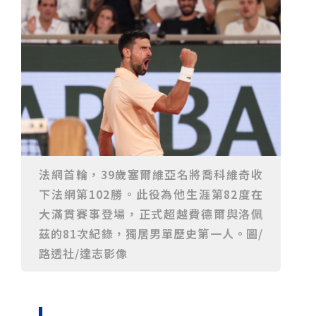
23名、全台醫學大學第3名
桃園市籌備115年全民運動會 體育局：預計9月前完成
重要前置作業
2026年金星最佳觀賞期將至 週五日落後仰角達全年最
高
台中》中山醫大響應「30+大學計畫」 推出餐飲經營與
高齡照護學分專班
三星伴月聯手金星近鬼宿星團 端午連假西方低空上演天
文秀
台中》端午節前勞累驚覺單側無力 攤商「亞急性腦出
血」醫籲三徵兆速就醫
台中》跨越萬里深耕20年 中山附醫協助吐瓦魯建置首
套急診檢傷系統
世足》姆巴佩梅開二度破隊史紀錄 法國3比1擊敗塞內
加爾奪世界盃開門紅
搶攻端午連假人潮 臺北天文館推銀河特展與免費劇場搶
客
台中》萬豐國小奪少棒全國冠軍 赴美參賽盼各界正視
500萬經費缺口
蕭美琴視察帛琉Malakal島開發計畫 盼深化台帛水產與
醫療合作
婦人眼角冒水皰確診帶狀皰疹 臺中醫院跨科即時診治化
解失明與腦炎危機
參山處「梨山原民歌舞與工藝體驗」6月登場 結合永續
法網首輪，39歲塞爾維亞名將喬科維奇收
觀光推深度部落旅遊
台中》中央挹注逾8成！蔡其昌爭取4980萬 翻新清水五
下法網第102勝。此役為他生涯第82度在
權路道路與人行步道
智慧科技解救護士的腿！中山醫大與仁寶攜手「送藥機
器人」月省醫護120公里步程
台北》污水廠變身都市綠洲！內湖運動公園全新戲水區
大滿貫賽事登場，正式超越費德爾與洛佩
盛大開放 智慧預約環教體驗
嘉義》搶攻端午親子商機！嘉義縣推「沉浸式角色扮
茲的81次紀錄，獨居男單歷史第一人。圖/
演」 邀學童化身小海盜、建築職人全台放電
阿里山精品咖啡香 成為端午與暑假深度旅遊新亮點
路透社/達志影像
臺中甩「六都第一胖」稱號！「2026台中星燃計畫」啟
動 祭150萬獎金邀市民健康減重
跨界解密「健康一體」 科博館、國衛院特展登場 手機
化身探險工具自主解謎
活潑親切打破失智框架！日王牌業務丹野智文抗病13
年，靠「第二大腦」獨自來台分享生命淚水
國際保育盛事首移師亞洲 Joint TAG全球專家會議臺北
登場
綠營中投參選人合體 拋「中投新市鎮」 交通與醫療跨