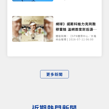
網球》諾斯科娃力克同胞
穆霍娃 溫網首度封后淚謝
母親
體壇新聞•【SPN體育中心／外電
綜合報導 | 2026-07-12 06:00
僅必需的
Cookies
同意
更多新聞
近期熱門新聞