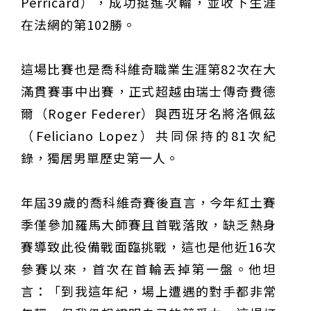
Perricard），成功挺進次輪，並收下生涯
在法網的第102勝。
這場比賽也是喬科維奇職業生涯第82次在大
滿貫賽事中出賽，正式超越由瑞士傳奇費德
爾（Roger Federer）與西班牙名將洛佩茲
（Feliciano Lopez）共同保持的81次紀
錄，獨居男單歷史第一人。
年屆39歲的喬科維奇賽後直言，今年紅土賽
季僅參加羅馬大師賽且首戰落敗，缺乏熱身
賽導致此役備戰面臨挑戰，這也是他近16次
參賽以來，首次在首輪丟掉第一盤。他坦
言：「到我這年紀，場上遭遇的對手都非常