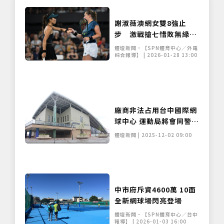
謝淑薇澳網女雙8強止
步 激戰搶七惜敗無緣三
連霸夢
體壇新聞•【SPN體育中心／外電
綜合報導】 | 2026-01-28 13:00
廠商非法占用台中國際網
球中心 運動局將會同警方
依法移置
體壇新聞 | 2025-12-02 09:00
中市府斥資4600萬 10面
全新網球場閃亮登場
體壇新聞•【SPN體育中心／台中
報導】 | 2026-01-03 16:00