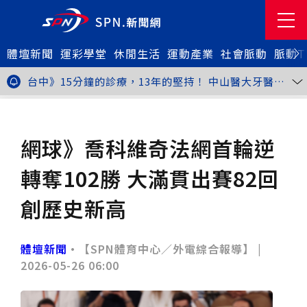
體壇新聞
金牌搖籃驚傳「球荒」！江啟臣偕運彩公會挺萬和國
運彩學堂
休閒生活
運動產業
社會脈動
脈動T
中，捐贈 1800 顆羽球助小將 4 月全中運奪金
世足》阿根廷足球巨星梅西父親兼經紀人豪爾赫去世 享
壽68歲
台中》15分鐘的診療，13年的堅持！ 中山醫大牙醫系
跨海義診13年
新北》八里左岸光雕藝術展8月1日登場 七大主題展區
打造夏夜光影盛宴
台中》中聯油脂案釀全民恐慌 議員張芬郁質詢轟食安稽
體壇新聞
網球
查失衡釀隱匿漏洞
台中》九位台灣當代藝術家齊聚 《九境》聯展佛光緣台
中館登場
台北》北市25名學子赴美加交換！學長姐傳授「跨出舒
網球》喬科維奇法網首輪逆
適圈」祕笈
台中》食安風暴擴大 中彰投苗縣市長參選人提「食安聯
防治理平台」等3主張
台中》中山醫大攜手新創登陸亞洲生技展 發表「微奈米
轉奪102勝 大滿貫出賽82回
眼用鏡片」等13項臨床研發技術
高雄》啟用近30年迎來外觀與結構重塑 高雄旗津輪渡
站改造完工啟用
縮短藥效等待期！中山附醫引進速效抗憂鬱鼻噴劑 24
創歷史新高
小時內見效、助重症患者重返社會
台北》首創水資源循環教育園區 民生水資再生廠環教館
正式啟用
專題人物》我不是會長，是歐巴桑！」穆閩珠自掏腰包
30年守護帕運選手
台中》甜點烘焙成憂鬱症處方箋！25歲「準醫學生」靠
體壇新聞
•【SPN體育中心／外電綜合報導】 |
藝術治療走出多年陰霾
台中》強颱巴威逼近 中市勞工局籲落實防颱整備
2026-05-26 06:00
台中》中捷聯名VTuber活動告捷 首5日運量增24%周
邊營收破250萬
台中》看好綠美圖 大巨蛋商機！星享道攜手萬豪 打造
中部首間雅樂軒酒店
THE世界大學影響力排名公佈 中山醫大SDG3獲全球第