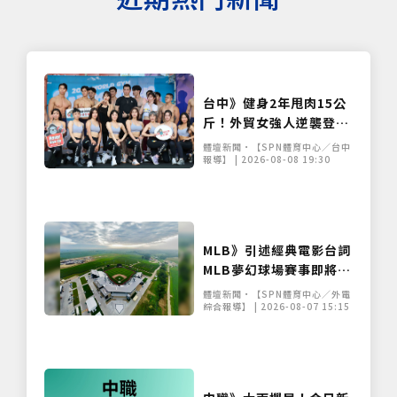
台中》健身2年甩肉15公
斤！外貿女強人逆襲登台
展堅實體態 World Gym
體壇新聞•【SPN體育中心／台中
盛事移師台中開戰
報導】 | 2026-08-08 19:30
MLB》引述經典電影台詞
MLB夢幻球場賽事即將重
返玉米田
體壇新聞•【SPN體育中心／外電
綜合報導】 | 2026-08-07 15:15