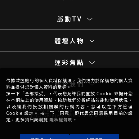
脈動TV
體壇人物
運彩焦點
依據歐盟施行的個人資料保護法，我們致力於保護您的個人資
關於我們
料並提供您對個人資料的掌握。
按一下「全部接受」，代表您允許我們置放 Cookie 來提升您
在本網站上的使用體驗、協助我們分析網站效能和使用狀況，
以及讓我們投放相關聯的行銷內容。您可以在下方管理
Website Design
Copyright 2026 © 體壇脈動 All
Cookie 設定。 按一下「同意」即代表您同意採用目前的設
Rights Reserved.
網頁設計
by
覺醒設計
定，更多資訊請瀏覽
隱私權聲明
。