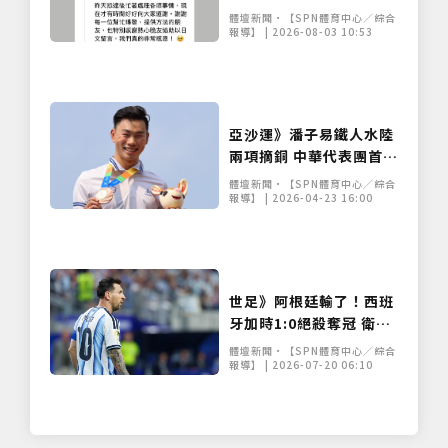
靜比賽裝備已順利尋回
體壇新聞•【SPN體育中心／綜合
報導】 | 2026-08-03 10:53
亞沙運》潘子易鐵人水陸
兩項摘銅 中華代表團首面
獎牌入袋
體壇新聞•【SPN體育中心／綜合
報導】 | 2026-04-23 16:00
世足》阿根廷輸了！西班
牙加時1:0絕殺奪冠 衛冕
軍少踢一人無力回天
體壇新聞•【SPN體育中心／綜合
報導】 | 2026-07-20 06:10