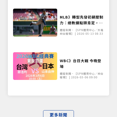
MLB》轉型先發初顯壓制
力：總教練點頭肯定，球
迷期盼鄧愷威「連三拉
體壇新聞•【SPN體育中心／外電
三」
綜合報導】 | 2026-05-13 08:33
WBC》台日大戰 今晚登
場
體壇新聞•【SPN體育中心／綜合
報導】 | 2026-03-06 09:00
更多新聞