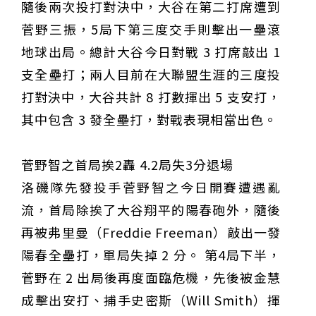
隨後兩次投打對決中，大谷在第二打席遭到
菅野三振，5局下第三度交手則擊出一壘滾
地球出局。總計大谷今日對戰 3 打席敲出 1
支全壘打；兩人目前在大聯盟生涯的三度投
打對決中，大谷共計 8 打數揮出 5 支安打，
其中包含 3 發全壘打，對戰表現相當出色。
菅野智之首局挨2轟 4.2局失3分退場
洛磯隊先發投手菅野智之今日開賽遭遇亂
流，首局除挨了大谷翔平的陽春砲外，隨後
再被弗里曼（Freddie Freeman）敲出一發
陽春全壘打，單局失掉 2 分。 第4局下半，
菅野在 2 出局後再度面臨危機，先後被金慧
成擊出安打、捕手史密斯（Will Smith）揮