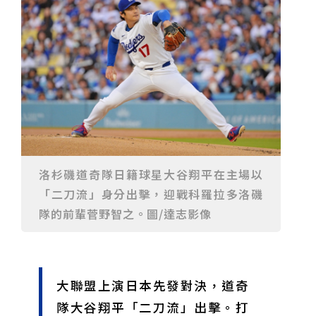
重要前置作業
2026年金星最佳觀賞期將至 週五日落後仰角達全年最
高
台中》中山醫大響應「30+大學計畫」 推出餐飲經營與
高齡照護學分專班
三星伴月聯手金星近鬼宿星團 端午連假西方低空上演天
文秀
台中》端午節前勞累驚覺單側無力 攤商「亞急性腦出
血」醫籲三徵兆速就醫
台中》跨越萬里深耕20年 中山附醫協助吐瓦魯建置首
套急診檢傷系統
世足》姆巴佩梅開二度破隊史紀錄 法國3比1擊敗塞內
加爾奪世界盃開門紅
搶攻端午連假人潮 臺北天文館推銀河特展與免費劇場搶
客
台中》萬豐國小奪少棒全國冠軍 赴美參賽盼各界正視
500萬經費缺口
蕭美琴視察帛琉Malakal島開發計畫 盼深化台帛水產與
醫療合作
婦人眼角冒水皰確診帶狀皰疹 臺中醫院跨科即時診治化
解失明與腦炎危機
參山處「梨山原民歌舞與工藝體驗」6月登場 結合永續
觀光推深度部落旅遊
台中》中央挹注逾8成！蔡其昌爭取4980萬 翻新清水五
洛杉磯道奇隊日籍球星大谷翔平在主場以
權路道路與人行步道
智慧科技解救護士的腿！中山醫大與仁寶攜手「送藥機
「二刀流」身分出擊，迎戰科羅拉多洛磯
器人」月省醫護120公里步程
台北》污水廠變身都市綠洲！內湖運動公園全新戲水區
盛大開放 智慧預約環教體驗
嘉義》搶攻端午親子商機！嘉義縣推「沉浸式角色扮
隊的前輩菅野智之。圖/達志影像
演」 邀學童化身小海盜、建築職人全台放電
阿里山精品咖啡香 成為端午與暑假深度旅遊新亮點
臺中甩「六都第一胖」稱號！「2026台中星燃計畫」啟
動 祭150萬獎金邀市民健康減重
跨界解密「健康一體」 科博館、國衛院特展登場 手機
化身探險工具自主解謎
活潑親切打破失智框架！日王牌業務丹野智文抗病13
大聯盟上演日本先發對決，道奇
年，靠「第二大腦」獨自來台分享生命淚水
國際保育盛事首移師亞洲 Joint TAG全球專家會議臺北
登場
綠營中投參選人合體 拋「中投新市鎮」 交通與醫療跨
隊大谷翔平「二刀流」出擊。打
域治理成焦點
夜市變廟會！山邊媽、旱溪媽、大庄媽三媽首度齊巡逢