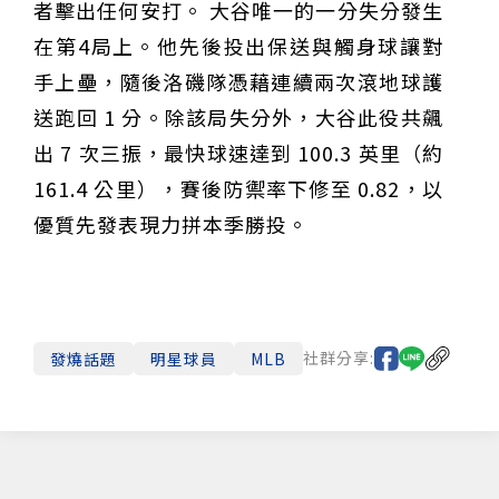
者擊出任何安打。 大谷唯一的一分失分發生
在第4局上。他先後投出保送與觸身球讓對
手上壘，隨後洛磯隊憑藉連續兩次滾地球護
送跑回 1 分。除該局失分外，大谷此役共飆
出 7 次三振，最快球速達到 100.3 英里（約
161.4 公里），賽後防禦率下修至 0.82，以
優質先發表現力拼本季勝投。
社群分享:
發燒話題
明星球員
MLB