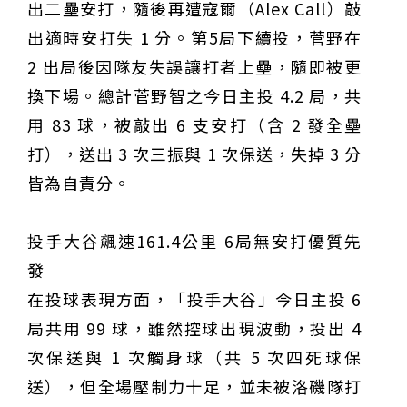
出二壘安打，隨後再遭寇爾（Alex Call）敲
出適時安打失 1 分。第5局下續投，菅野在
2 出局後因隊友失誤讓打者上壘，隨即被更
換下場。總計菅野智之今日主投 4.2 局，共
用 83 球，被敲出 6 支安打（含 2 發全壘
打），送出 3 次三振與 1 次保送，失掉 3 分
皆為自責分。
投手大谷飆速161.4公里 6局無安打優質先
發
在投球表現方面，「投手大谷」今日主投 6
局共用 99 球，雖然控球出現波動，投出 4
次保送與 1 次觸身球（共 5 次四死球保
送），但全場壓制力十足，並未被洛磯隊打