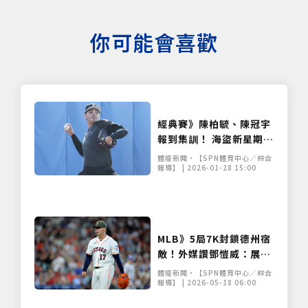
你可能會喜歡
經典賽》陳柏毓、陳冠宇
報到集訓！ 海盜新星期待
強碰大谷翔平
體壇新聞•【SPN體育中心／綜合
報導】 | 2026-01-28 15:00
僅必需的
Cookies
同意
MLB》5局7K封鎖德州宿
敵！外媒讚鄧愷威：展現
大聯盟先發輪值高心理素
體壇新聞•【SPN體育中心／綜合
質
報導】 | 2026-05-18 06:00