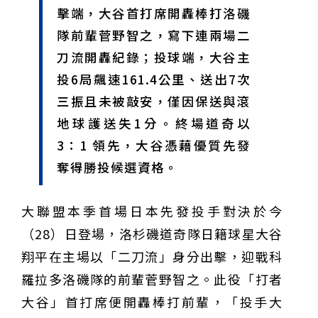
擊端，大谷首打席開轟棒打洛磯
甲 萬人爭躦轎底響徹夜空
MLB》鄧愷威6局飆6K完封小熊奪第3勝！宰制力複製
「王建民建仔旋風」引爆世代傳承
鐵觀音節政大登場 結合大文山友善食農與地方創生
隊前輩菅野智之，寫下連兩場二
臺德技職教育深層對話！德國Walther Rathenau師生
刀流開轟紀錄；投球端，大谷主
造訪大安高工 體驗端午文化與前瞻工業實作
迎端午、抗酷暑！臺中盛夏水域系列活動本周六起兩地
開划
課堂搬到菜市場！北市13校「游於藝」成果展 導覽小
投6局飆速161.4公里、送出7次
尖兵用藝術「說」出千年風俗
20年淬鍊！貓空纜車運量突破4,000萬人次 「天空綠
三振且未被敲安，僅因保送與滾
洲」成國際打卡新地標
熊鷹羽毛與保育的兩難！金甌女中師生齊聚《飛吧！熊
鷹》特映會 深化原民文化與生態永續教育
29件神級作品齊聚葫蘆墩！「藝馬登豐」2026台灣工
地球護送失1分。終場道奇以
藝之家聯展震撼登場
跨越百年的生物觀測！科博館、成大《時空丈量師》特
3：1 領先，大谷憑藉優質先發
展：讓典藏標本說出氣候變遷真相
睽違七年！精品郵輪「島嶼天空號」首航臺中港 參山處
攜手縣市熱情迎賓
金牌搖籃驚傳「球荒」！江啟臣偕運彩公會挺萬和國
奪得勝投候選資格。
中，捐贈 1800 顆羽球助小將 4 月全中運奪金
台中》15分鐘的診療，13年的堅持！ 中山醫大牙醫系
跨海義診13年
大聯盟本季首場日本先發投手對決於今
（28）日登場，洛杉磯道奇隊日籍球星大谷
翔平在主場以「二刀流」身分出擊，迎戰科
羅拉多洛磯隊的前輩菅野智之。此役「打者
大谷」首打席便開轟棒打前輩，「投手大