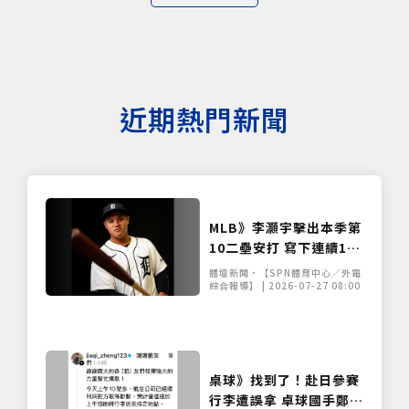
近期熱門新聞
MLB》李灝宇擊出本季第
10二壘安打 寫下連續11
場安打個人新紀錄
體壇新聞•【SPN體育中心／外電
綜合報導】 | 2026-07-27 08:00
桌球》找到了！赴日參賽
行李遭誤拿 卓球國手鄭怡