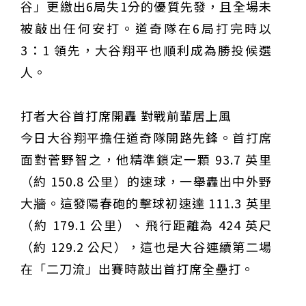
谷」更繳出6局失1分的優質先發，且全場未
被敲出任何安打。道奇隊在6局打完時以
3：1 領先，大谷翔平也順利成為勝投候選
人。
打者大谷首打席開轟 對戰前輩居上風
今日大谷翔平擔任道奇隊開路先鋒。首打席
面對菅野智之，他精準鎖定一顆 93.7 英里
（約 150.8 公里）的速球，一舉轟出中外野
大牆。這發陽春砲的擊球初速達 111.3 英里
（約 179.1 公里）、飛行距離為 424 英尺
（約 129.2 公尺），這也是大谷連續第二場
在「二刀流」出賽時敲出首打席全壘打。