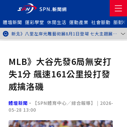
體壇新聞
金牌搖籃驚傳「球荒」！江啟臣偕運彩公會挺萬和國
運彩學堂
休閒生活
運動產業
社會脈動
脈動T
中，捐贈 1800 顆羽球助小將 4 月全中運奪金
台中》15分鐘的診療，13年的堅持！ 中山醫大牙醫系
跨海義診13年
新北》八里左岸光雕藝術展8月1日登場 七大主題展區
打造夏夜光影盛宴
台中》中聯油脂案釀全民恐慌 議員張芬郁質詢轟食安稽
查失衡釀隱匿漏洞
台中》九位台灣當代藝術家齊聚 《九境》聯展佛光緣台
體壇新聞
棒球
中館登場
台北》北市25名學子赴美加交換！學長姐傳授「跨出舒
適圈」祕笈
台中》食安風暴擴大 中彰投苗縣市長參選人提「食安聯
MLB》大谷先發6局無安打
防治理平台」等3主張
台中》中山醫大攜手新創登陸亞洲生技展 發表「微奈米
眼用鏡片」等13項臨床研發技術
高雄》啟用近30年迎來外觀與結構重塑 高雄旗津輪渡
失1分 飆速161公里投打發
站改造完工啟用
縮短藥效等待期！中山附醫引進速效抗憂鬱鼻噴劑 24
小時內見效、助重症患者重返社會
台北》首創水資源循環教育園區 民生水資再生廠環教館
威擒洛磯
正式啟用
專題人物》我不是會長，是歐巴桑！」穆閩珠自掏腰包
30年守護帕運選手
台中》甜點烘焙成憂鬱症處方箋！25歲「準醫學生」靠
藝術治療走出多年陰霾
台中》強颱巴威逼近 中市勞工局籲落實防颱整備
體壇新聞
•【SPN體育中心／綜合報導】 |
2026-
台中》中捷聯名VTuber活動告捷 首5日運量增24%周
05-28 13:00
邊營收破250萬
台中》看好綠美圖 大巨蛋商機！星享道攜手萬豪 打造
中部首間雅樂軒酒店
THE世界大學影響力排名公佈 中山醫大SDG3獲全球第
23名、全台醫學大學第3名
桃園市籌備115年全民運動會 體育局：預計9月前完成