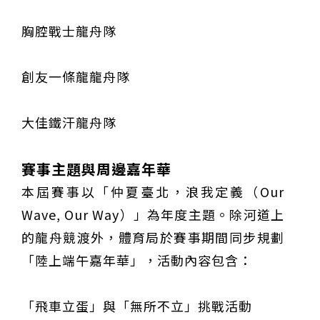
胸腔戰士龍舟隊
創友一條龍龍舟隊
大佳鐵汗龍舟隊
賽事主題與周邊嘉年華
本屆賽事以「仲夏臺北，浪我定義（Our
Wave, Our Way）」為年度主題。除河道上
的龍舟競渡外，體育局於賽事期間同步規劃
「陸上端午嘉年華」，活動內容包含：
「飛車立蛋」與「無所不立」挑戰活動