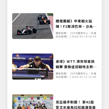
體壇震撼》中東戰火延
燒！F1取消巴林、沙烏地
兩站，多項國際賽事停擺
體壇新聞•【SPN體育中心／外電
綜合報導】 | 2026-03-14 10:30
桌球》WTT 清奈球星挑
戰賽 黃愉偼迎戰地主新星
力拚女單晉級
體壇新聞•【SPN體育中心／外電
綜合報導】 | 2026-02-12 12:00
肯亞選手制霸！ 第42屆
曾文水庫馬拉松圓滿落幕