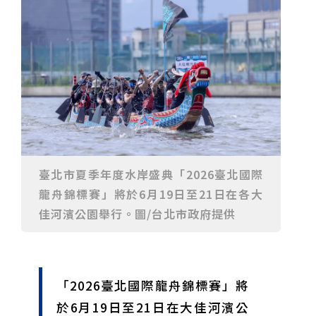
重要前置作業
2026年金星最佳觀賞期將至 週五日落後仰角達全年最
高
台中》中山醫大響應「30+大學計畫」 推出餐飲經營與
高齡照護學分專班
三星伴月聯手金星近鬼宿星團 端午連假西方低空上演天
文秀
台中》端午節前勞累驚覺單側無力 攤商「亞急性腦出
血」醫籲三徵兆速就醫
台中》跨越萬里深耕20年 中山附醫協助吐瓦魯建置首
套急診檢傷系統
世足》姆巴佩梅開二度破隊史紀錄 法國3比1擊敗塞內
加爾奪世界盃開門紅
搶攻端午連假人潮 臺北天文館推銀河特展與免費劇場搶
客
台中》萬豐國小奪少棒全國冠軍 赴美參賽盼各界正視
500萬經費缺口
蕭美琴視察帛琉Malakal島開發計畫 盼深化台帛水產與
醫療合作
婦人眼角冒水皰確診帶狀皰疹 臺中醫院跨科即時診治化
解失明與腦炎危機
參山處「梨山原民歌舞與工藝體驗」6月登場 結合永續
觀光推深度部落旅遊
台中》中央挹注逾8成！蔡其昌爭取4980萬 翻新清水五
臺北市夏季年度水岸盛典「2026臺北國際
權路道路與人行步道
智慧科技解救護士的腿！中山醫大與仁寶攜手「送藥機
龍舟錦標賽」將於6月19日至21日在各大
器人」月省醫護120公里步程
台北》污水廠變身都市綠洲！內湖運動公園全新戲水區
盛大開放 智慧預約環教體驗
嘉義》搶攻端午親子商機！嘉義縣推「沉浸式角色扮
佳河濱公園舉行。圖/台北市政府提供
演」 邀學童化身小海盜、建築職人全台放電
阿里山精品咖啡香 成為端午與暑假深度旅遊新亮點
臺中甩「六都第一胖」稱號！「2026台中星燃計畫」啟
動 祭150萬獎金邀市民健康減重
跨界解密「健康一體」 科博館、國衛院特展登場 手機
化身探險工具自主解謎
活潑親切打破失智框架！日王牌業務丹野智文抗病13
「2026臺北國際龍舟錦標賽」將
年，靠「第二大腦」獨自來台分享生命淚水
國際保育盛事首移師亞洲 Joint TAG全球專家會議臺北
登場
綠營中投參選人合體 拋「中投新市鎮」 交通與醫療跨
於6月19日至21日在大佳河濱公
域治理成焦點
夜市變廟會！山邊媽、旱溪媽、大庄媽三媽首度齊巡逢