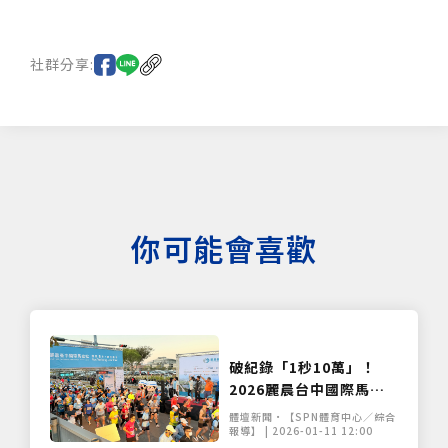
社群分享:
你可能會喜歡
僅必需的
Cookies
同意
破紀錄「1秒10萬」！
2026麗晨台中國際馬拉
松萬人開跑 肯亞名將奪金
體壇新聞•【SPN體育中心／綜合
報導】 | 2026-01-11 12:00