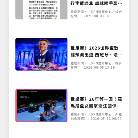
行李遭誤拿 卓球國手鄭怡
靜比賽裝備已順利尋回
體壇新聞•【SPN體育中心／綜合
報導】 | 2026-08-03 10:53
世足賽》2026世界盃數
據預測出爐 西班牙、法國
成奪冠最大熱門
體壇新聞•【SPN體育中心／綜合
報導】 | 2026-06-05 13:19
世桌賽》26年等一回！羅
馬尼亞女團擊潰法國保底
奪銅 激情「跳桌」慶祝惹
體壇新聞•【SPN體育中心／外電
議
綜合報導】 | 2026-05-12 06:00