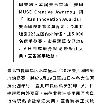
園登場。本屆賽事首獲「美國
甲 萬人爭躦轎底響徹夜空
MLB》鄧愷威6局飆6K完封小熊奪第3勝！宰制力複製
「王建民建仔旋風」引爆世代傳承
鐵觀音節政大登場 結合大文山友善食農與地方創生
MUSE Creative Awards」與
臺德技職教育深層對話！德國Walther Rathenau師生
「Titan Innovation Awards」
造訪大安高工 體驗端午文化與前瞻工業實作
迎端午、抗酷暑！臺中盛夏水域系列活動本周六起兩地
開划
課堂搬到菜市場！北市13校「游於藝」成果展 導覽小
雙面國際創意金獎肯定；今年共
尖兵用藝術「說」出千年風俗
20年淬鍊！貓空纜車運量突破4,000萬人次 「天空綠
吸引223支國內外隊伍、逾5,000
洲」成國際打卡新地標
熊鷹羽毛與保育的兩難！金甌女中師生齊聚《飛吧！熊
鷹》特映會 深化原民文化與生態永續教育
29件神級作品齊聚葫蘆墩！「藝馬登豐」2026台灣工
名選手參賽。市長蔣萬安已於6
藝之家聯展震撼登場
跨越百年的生物觀測！科博館、成大《時空丈量師》特
月6日完成龍舟點睛暨祭江大
展：讓典藏標本說出氣候變遷真相
睽違七年！精品郵輪「島嶼天空號」首航臺中港 參山處
攜手縣市熱情迎賓
金牌搖籃驚傳「球荒」！江啟臣偕運彩公會挺萬和國
典，宣告賽事啟航。
中，捐贈 1800 顆羽球助小將 4 月全中運奪金
台中》15分鐘的診療，13年的堅持！ 中山醫大牙醫系
跨海義診13年
臺北市夏季年度水岸盛典「2026臺北國際龍
舟錦標賽」將於6月19日至21日在各大佳河
濱公園舉行。臺北市長蔣萬安於昨（6）日
率領國內外嘉賓，前往北投洲美里屈原宮舉
行傳統點睛暨祭江大典，宣告賽事正式啟