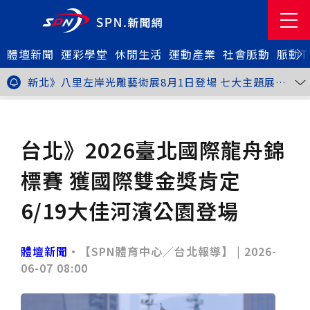
體壇新聞
金牌搖籃驚傳「球荒」！江啟臣偕運彩公會挺萬和國
運彩學堂
休閒生活
運動產業
社會脈動
脈動T
中，捐贈 1800 顆羽球助小將 4 月全中運奪金
台中》15分鐘的診療，13年的堅持！ 中山醫大牙醫系
跨海義診13年
新北》八里左岸光雕藝術展8月1日登場 七大主題展區
打造夏夜光影盛宴
台中》中聯油脂案釀全民恐慌 議員張芬郁質詢轟食安稽
查失衡釀隱匿漏洞
台中》九位台灣當代藝術家齊聚 《九境》聯展佛光緣台
體壇新聞
其他
中館登場
台北》北市25名學子赴美加交換！學長姐傳授「跨出舒
適圈」祕笈
台中》食安風暴擴大 中彰投苗縣市長參選人提「食安聯
台北》2026臺北國際龍舟錦
防治理平台」等3主張
台中》中山醫大攜手新創登陸亞洲生技展 發表「微奈米
眼用鏡片」等13項臨床研發技術
高雄》啟用近30年迎來外觀與結構重塑 高雄旗津輪渡
標賽 獲國際雙金獎肯定
站改造完工啟用
縮短藥效等待期！中山附醫引進速效抗憂鬱鼻噴劑 24
小時內見效、助重症患者重返社會
台北》首創水資源循環教育園區 民生水資再生廠環教館
6/19大佳河濱公園登場
正式啟用
專題人物》我不是會長，是歐巴桑！」穆閩珠自掏腰包
30年守護帕運選手
台中》甜點烘焙成憂鬱症處方箋！25歲「準醫學生」靠
藝術治療走出多年陰霾
台中》強颱巴威逼近 中市勞工局籲落實防颱整備
體壇新聞
•【SPN體育中心／台北報導】 |
2026-
台中》中捷聯名VTuber活動告捷 首5日運量增24%周
06-07 08:00
邊營收破250萬
台中》看好綠美圖 大巨蛋商機！星享道攜手萬豪 打造
中部首間雅樂軒酒店
THE世界大學影響力排名公佈 中山醫大SDG3獲全球第
23名、全台醫學大學第3名
桃園市籌備115年全民運動會 體育局：預計9月前完成