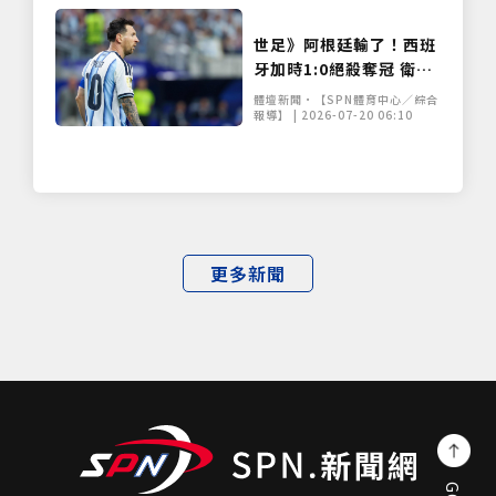
世足》阿根廷輸了！西班
牙加時1:0絕殺奪冠 衛冕
軍少踢一人無力回天
體壇新聞•【SPN體育中心／綜合
報導】 | 2026-07-20 06:10
更多新聞