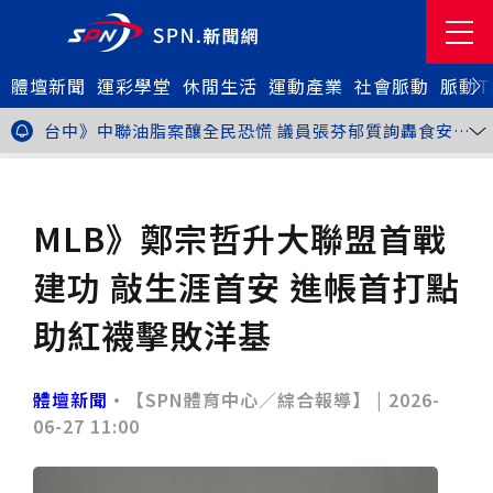
金牌搖籃驚傳「球荒」！江啟臣偕運彩公會挺萬和國
體壇新聞
中，捐贈 1800 顆羽球助小將 4 月全中運奪金
台中》15分鐘的診療，13年的堅持！ 中山醫大牙醫系
運彩學堂
休閒生活
運動產業
社會脈動
脈動T
跨海義診13年
新北》八里左岸光雕藝術展8月1日登場 七大主題展區
打造夏夜光影盛宴
台中》中聯油脂案釀全民恐慌 議員張芬郁質詢轟食安稽
查失衡釀隱匿漏洞
台中》九位台灣當代藝術家齊聚 《九境》聯展佛光緣台
中館登場
台北》北市25名學子赴美加交換！學長姐傳授「跨出舒
體壇新聞
棒球
適圈」祕笈
台中》食安風暴擴大 中彰投苗縣市長參選人提「食安聯
防治理平台」等3主張
台中》中山醫大攜手新創登陸亞洲生技展 發表「微奈米
MLB》鄭宗哲升大聯盟首戰
眼用鏡片」等13項臨床研發技術
高雄》啟用近30年迎來外觀與結構重塑 高雄旗津輪渡
站改造完工啟用
縮短藥效等待期！中山附醫引進速效抗憂鬱鼻噴劑 24
建功 敲生涯首安 進帳首打點
小時內見效、助重症患者重返社會
台北》首創水資源循環教育園區 民生水資再生廠環教館
正式啟用
專題人物》我不是會長，是歐巴桑！」穆閩珠自掏腰包
助紅襪擊敗洋基
30年守護帕運選手
台中》甜點烘焙成憂鬱症處方箋！25歲「準醫學生」靠
藝術治療走出多年陰霾
台中》強颱巴威逼近 中市勞工局籲落實防颱整備
台中》中捷聯名VTuber活動告捷 首5日運量增24%周
體壇新聞
•【SPN體育中心／綜合報導】 |
2026-
邊營收破250萬
台中》看好綠美圖 大巨蛋商機！星享道攜手萬豪 打造
06-27 11:00
中部首間雅樂軒酒店
THE世界大學影響力排名公佈 中山醫大SDG3獲全球第
23名、全台醫學大學第3名
桃園市籌備115年全民運動會 體育局：預計9月前完成
重要前置作業
2026年金星最佳觀賞期將至 週五日落後仰角達全年最