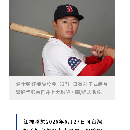
高
台中》中山醫大響應「30+大學計畫」 推出餐飲經營與
高齡照護學分專班
三星伴月聯手金星近鬼宿星團 端午連假西方低空上演天
文秀
台中》端午節前勞累驚覺單側無力 攤商「亞急性腦出
血」醫籲三徵兆速就醫
台中》跨越萬里深耕20年 中山附醫協助吐瓦魯建置首
套急診檢傷系統
世足》姆巴佩梅開二度破隊史紀錄 法國3比1擊敗塞內
加爾奪世界盃開門紅
搶攻端午連假人潮 臺北天文館推銀河特展與免費劇場搶
客
台中》萬豐國小奪少棒全國冠軍 赴美參賽盼各界正視
500萬經費缺口
蕭美琴視察帛琉Malakal島開發計畫 盼深化台帛水產與
醫療合作
婦人眼角冒水皰確診帶狀皰疹 臺中醫院跨科即時診治化
解失明與腦炎危機
參山處「梨山原民歌舞與工藝體驗」6月登場 結合永續
觀光推深度部落旅遊
台中》中央挹注逾8成！蔡其昌爭取4980萬 翻新清水五
權路道路與人行步道
智慧科技解救護士的腿！中山醫大與仁寶攜手「送藥機
器人」月省醫護120公里步程
台北》污水廠變身都市綠洲！內湖運動公園全新戲水區
盛大開放 智慧預約環教體驗
嘉義》搶攻端午親子商機！嘉義縣推「沉浸式角色扮
波士頓紅襪隊於今（27）日賽前正式將台
演」 邀學童化身小海盜、建築職人全台放電
阿里山精品咖啡香 成為端午與暑假深度旅遊新亮點
灣好手鄭宗哲升上大聯盟。圖/達志影像
臺中甩「六都第一胖」稱號！「2026台中星燃計畫」啟
動 祭150萬獎金邀市民健康減重
跨界解密「健康一體」 科博館、國衛院特展登場 手機
化身探險工具自主解謎
活潑親切打破失智框架！日王牌業務丹野智文抗病13
年，靠「第二大腦」獨自來台分享生命淚水
國際保育盛事首移師亞洲 Joint TAG全球專家會議臺北
登場
綠營中投參選人合體 拋「中投新市鎮」 交通與醫療跨
紅襪隊於2026年6月27日將台灣
域治理成焦點
夜市變廟會！山邊媽、旱溪媽、大庄媽三媽首度齊巡逢
甲 萬人爭躦轎底響徹夜空
MLB》鄧愷威6局飆6K完封小熊奪第3勝！宰制力複製