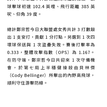
球擊球初速 102.4 英哩、飛行距離 385 英
呎、仰角 39 度。
總計鄭宗哲今日大聯盟處女秀共計 3 打數敲
出 1 支安打，貢獻 1 分打點，另選到 1 次四
壞球保送與 1 次盜壘失敗。賽後打擊率為
0.333，整體攻擊指數（OPS）為 1.167。
在防守端，鄭宗哲今日共迎來 1 次守備機
會，於第七局上半穩健接殺由貝林傑
（Cody Bellinger）所擊出的內野高飛球，
順利守住游擊防線。