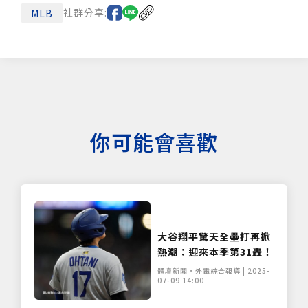
社群分享:
MLB
你可能會喜歡
大谷翔平驚天全壘打再掀
熱潮：迎來本季第31轟！
體壇新聞•外電綜合報導 | 2025-
07-09 14:00