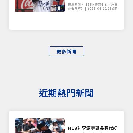
見彈 震撼全場主播嘶吼：
體壇新聞•【SPN體育中心／外電
這就是價值連城的一擊！
綜合報導】 | 2026-04-12 15:35
更多新聞
近期熱門新聞
MLB》李灝宇延長賽代打