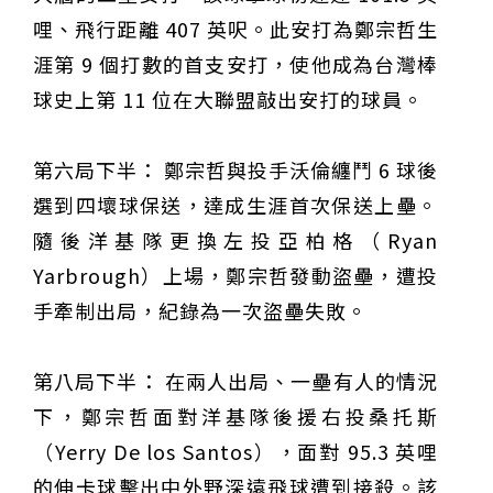
哩、飛行距離 407 英呎。此安打為鄭宗哲生
涯第 9 個打數的首支安打，使他成為台灣棒
球史上第 11 位在大聯盟敲出安打的球員。
第六局下半： 鄭宗哲與投手沃倫纏鬥 6 球後
選到四壞球保送，達成生涯首次保送上壘。
隨後洋基隊更換左投亞柏格（Ryan
Yarbrough）上場，鄭宗哲發動盜壘，遭投
手牽制出局，紀錄為一次盜壘失敗。
第八局下半： 在兩人出局、一壘有人的情況
下，鄭宗哲面對洋基隊後援右投桑托斯
（Yerry De los Santos），面對 95.3 英哩
的伸卡球擊出中外野深遠飛球遭到接殺。該