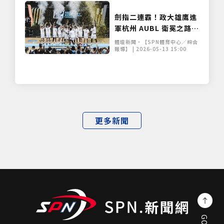
劍指二連霸！政大雄鷹進
軍杭州 AUBL 衛冕之路面
臨亞洲諸強挑戰
體壇新聞•【SPN體育中心／綜合
報導】 | 2026-05-13 15:00
更多新聞