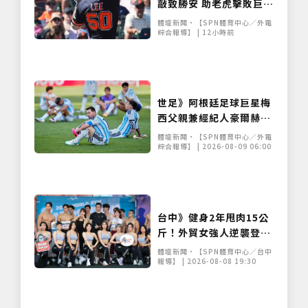
敲致勝安 助老虎擊敗巨人
距台將紀錄僅差3安
體壇新聞•【SPN體育中心／外電
綜合報導】 | 12小時前
世足》阿根廷足球巨星梅
西父親兼經紀人豪爾赫去
世 享壽68歲
體壇新聞•【SPN體育中心／外電
綜合報導】 | 2026-08-09 06:00
台中》健身2年甩肉15公
斤！外貿女強人逆襲登台
展堅實體態 World Gym
體壇新聞•【SPN體育中心／台中
盛事移師台中開戰
報導】 | 2026-08-08 19:30