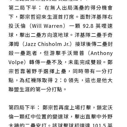
第二局下半： 在無人出局滿壘的得分機會
下，鄭宗哲迎來生涯首打席。面對洋基隊右
投沃倫（Will Warren）一顆 92.8 英哩速
球，擊出二壘方向滾地球。洋基隊二壘手奇
澤姆（Jazz Chisholm Jr.）接球後傳二壘封
殺一壘跑者，但游擊手沃爾普（Anthony
Volpe）轉傳一壘不及，未能完成雙殺。鄭
宗哲靠著野手選擇上壘，同時帶有一分打
點，為紅襪隊取得 2：0 領先，這也是他大
聯盟生涯的第一分打點。
第四局下半： 鄭宗哲再度上場打擊，鎖定沃
倫一顆紅中位置的變速球，擊出直擊中外野
大牆的二壘安打。該球擊球初速達 101.5 英