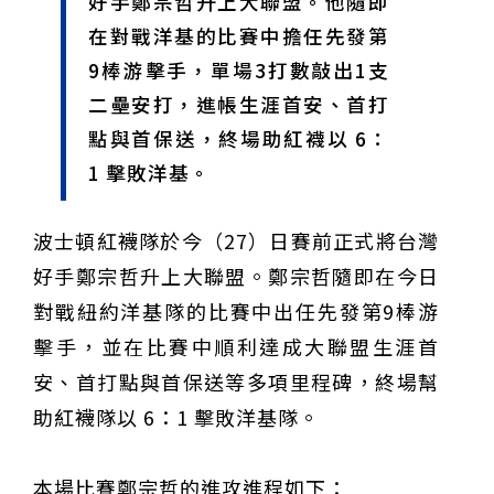
好手鄭宗哲升上大聯盟。他隨即
「王建民建仔旋風」引爆世代傳承
鐵觀音節政大登場 結合大文山友善食農與地方創生
在對戰洋基的比賽中擔任先發第
臺德技職教育深層對話！德國Walther Rathenau師生
9棒游擊手，單場3打數敲出1支
造訪大安高工 體驗端午文化與前瞻工業實作
迎端午、抗酷暑！臺中盛夏水域系列活動本周六起兩地
開划
課堂搬到菜市場！北市13校「游於藝」成果展 導覽小
二壘安打，進帳生涯首安、首打
尖兵用藝術「說」出千年風俗
20年淬鍊！貓空纜車運量突破4,000萬人次 「天空綠
點與首保送，終場助紅襪以 6：
洲」成國際打卡新地標
熊鷹羽毛與保育的兩難！金甌女中師生齊聚《飛吧！熊
鷹》特映會 深化原民文化與生態永續教育
29件神級作品齊聚葫蘆墩！「藝馬登豐」2026台灣工
1 擊敗洋基。
藝之家聯展震撼登場
跨越百年的生物觀測！科博館、成大《時空丈量師》特
展：讓典藏標本說出氣候變遷真相
睽違七年！精品郵輪「島嶼天空號」首航臺中港 參山處
攜手縣市熱情迎賓
金牌搖籃驚傳「球荒」！江啟臣偕運彩公會挺萬和國
波士頓紅襪隊於今（27）日賽前正式將台灣
中，捐贈 1800 顆羽球助小將 4 月全中運奪金
台中》15分鐘的診療，13年的堅持！ 中山醫大牙醫系
好手鄭宗哲升上大聯盟。鄭宗哲隨即在今日
跨海義診13年
對戰紐約洋基隊的比賽中出任先發第9棒游
擊手，並在比賽中順利達成大聯盟生涯首
安、首打點與首保送等多項里程碑，終場幫
助紅襪隊以 6：1 擊敗洋基隊。
本場比賽鄭宗哲的進攻進程如下：