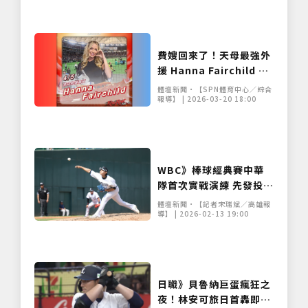
費嫂回來了！天母最強外
援 Hanna Fairchild 震
撼登台！
體壇新聞•【SPN體育中心／綜合
僅必需的
Cookies
同意
報導】 | 2026-03-20 18:00
WBC》棒球經典賽中華
隊首次實戰演練 先發投手
胡智為表現亮眼
體壇新聞•【記者宋瑞斌／高雄報
導】 | 2026-02-13 19:00
日職》貝魯納巨蛋瘋狂之
夜！林安可旅日首轟即再