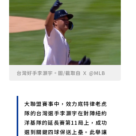
重要前置作業
2026年金星最佳觀賞期將至 週五日落後仰角達全年最
高
台中》中山醫大響應「30+大學計畫」 推出餐飲經營與
高齡照護學分專班
三星伴月聯手金星近鬼宿星團 端午連假西方低空上演天
文秀
台中》端午節前勞累驚覺單側無力 攤商「亞急性腦出
血」醫籲三徵兆速就醫
台中》跨越萬里深耕20年 中山附醫協助吐瓦魯建置首
套急診檢傷系統
世足》姆巴佩梅開二度破隊史紀錄 法國3比1擊敗塞內
加爾奪世界盃開門紅
搶攻端午連假人潮 臺北天文館推銀河特展與免費劇場搶
客
台中》萬豐國小奪少棒全國冠軍 赴美參賽盼各界正視
500萬經費缺口
蕭美琴視察帛琉Malakal島開發計畫 盼深化台帛水產與
醫療合作
婦人眼角冒水皰確診帶狀皰疹 臺中醫院跨科即時診治化
解失明與腦炎危機
參山處「梨山原民歌舞與工藝體驗」6月登場 結合永續
觀光推深度部落旅遊
台中》中央挹注逾8成！蔡其昌爭取4980萬 翻新清水五
台灣好手李灝宇。圖/截取自 Ｘ @MLB
權路道路與人行步道
智慧科技解救護士的腿！中山醫大與仁寶攜手「送藥機
器人」月省醫護120公里步程
台北》污水廠變身都市綠洲！內湖運動公園全新戲水區
盛大開放 智慧預約環教體驗
嘉義》搶攻端午親子商機！嘉義縣推「沉浸式角色扮
演」 邀學童化身小海盜、建築職人全台放電
阿里山精品咖啡香 成為端午與暑假深度旅遊新亮點
大聯盟賽事中，效力底特律老虎
臺中甩「六都第一胖」稱號！「2026台中星燃計畫」啟
動 祭150萬獎金邀市民健康減重
跨界解密「健康一體」 科博館、國衛院特展登場 手機
隊的台灣選手李灝宇在對陣紐約
化身探險工具自主解謎
活潑親切打破失智框架！日王牌業務丹野智文抗病13
洋基隊的延長賽第11局上，成功
年，靠「第二大腦」獨自來台分享生命淚水
國際保育盛事首移師亞洲 Joint TAG全球專家會議臺北
登場
綠營中投參選人合體 拋「中投新市鎮」 交通與醫療跨
選到關鍵四球保送上壘。此舉讓
域治理成焦點
夜市變廟會！山邊媽、旱溪媽、大庄媽三媽首度齊巡逢