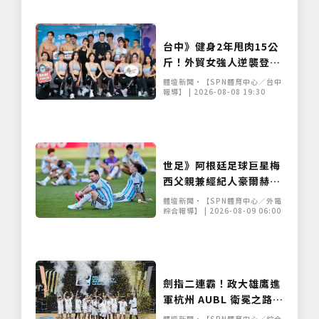
台中》健身2年甩肉15公
斤！外貿女強人逆襲登台
展堅實體態 World Gym
體壇新聞•【SPN體育中心／台中
盛事移師台中開戰
報導】 | 2026-08-08 19:30
世足》阿根廷足球巨星梅
西父親兼經紀人豪爾赫去
世 享壽68歲
體壇新聞•【SPN體育中心／外電
綜合報導】 | 2026-08-09 06:00
劍指二連霸！政大雄鷹進
軍杭州 AUBL 衛冕之路面
臨亞洲諸強挑戰
體壇新聞•【SPN體育中心／綜合