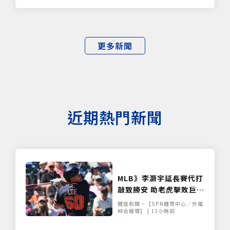
更多新聞
僅必需的
Cookies
同意
近期熱門新聞
MLB》李灝宇延長賽代打
敲致勝安 助老虎擊敗巨人
距台將紀錄僅差3安
體壇新聞•【SPN體育中心／外電
綜合報導】 | 11小時前