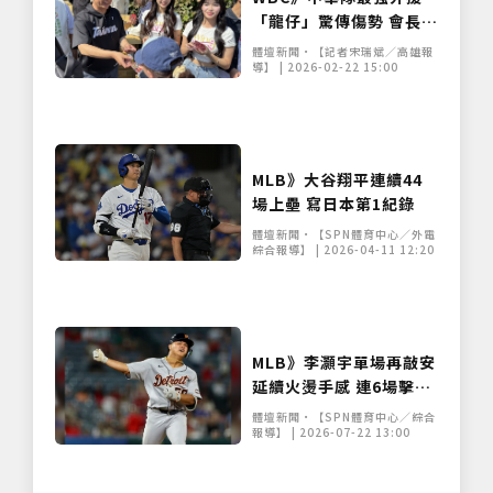
「龍仔」驚傳傷勢 會長蔡
其昌：初步確認無骨折尚
體壇新聞•【記者宋瑞斌／高雄報
須持續觀察
導】 | 2026-02-22 15:00
MLB》大谷翔平連續44
場上壘 寫日本第1紀錄
體壇新聞•【SPN體育中心／外電
綜合報導】 | 2026-04-11 12:20
MLB》李灝宇單場再敲安
延續火燙手感 連6場擊出
安打
體壇新聞•【SPN體育中心／綜合
報導】 | 2026-07-22 13:00