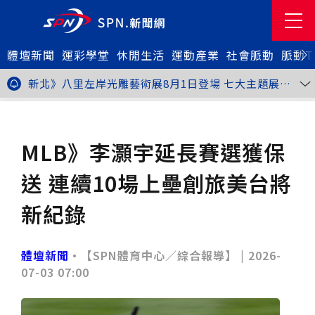
體壇新聞
金牌搖籃驚傳「球荒」！江啟臣偕運彩公會挺萬和國
運彩學堂
休閒生活
運動產業
社會脈動
脈動T
中，捐贈 1800 顆羽球助小將 4 月全中運奪金
台中》15分鐘的診療，13年的堅持！ 中山醫大牙醫系
跨海義診13年
新北》八里左岸光雕藝術展8月1日登場 七大主題展區
打造夏夜光影盛宴
台中》中聯油脂案釀全民恐慌 議員張芬郁質詢轟食安稽
查失衡釀隱匿漏洞
台中》九位台灣當代藝術家齊聚 《九境》聯展佛光緣台
體壇新聞
棒球
中館登場
台北》北市25名學子赴美加交換！學長姐傳授「跨出舒
適圈」祕笈
台中》食安風暴擴大 中彰投苗縣市長參選人提「食安聯
MLB》李灝宇延長賽選獲保
防治理平台」等3主張
台中》中山醫大攜手新創登陸亞洲生技展 發表「微奈米
眼用鏡片」等13項臨床研發技術
高雄》啟用近30年迎來外觀與結構重塑 高雄旗津輪渡
送 連續10場上壘創旅美台將
站改造完工啟用
縮短藥效等待期！中山附醫引進速效抗憂鬱鼻噴劑 24
小時內見效、助重症患者重返社會
台北》首創水資源循環教育園區 民生水資再生廠環教館
新紀錄
正式啟用
專題人物》我不是會長，是歐巴桑！」穆閩珠自掏腰包
30年守護帕運選手
台中》甜點烘焙成憂鬱症處方箋！25歲「準醫學生」靠
藝術治療走出多年陰霾
台中》強颱巴威逼近 中市勞工局籲落實防颱整備
體壇新聞
•【SPN體育中心／綜合報導】 |
2026-
台中》中捷聯名VTuber活動告捷 首5日運量增24%周
07-03 07:00
邊營收破250萬
台中》看好綠美圖 大巨蛋商機！星享道攜手萬豪 打造
中部首間雅樂軒酒店
THE世界大學影響力排名公佈 中山醫大SDG3獲全球第
23名、全台醫學大學第3名
桃園市籌備115年全民運動會 體育局：預計9月前完成