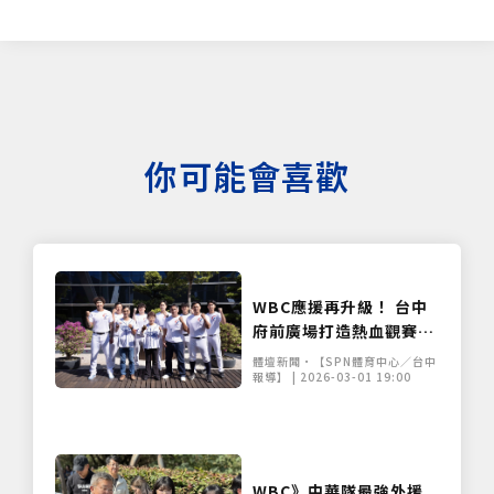
你可能會喜歡
WBC應援再升級！ 台中
府前廣場打造熱血觀賽派
對 啦啦隊、抗日美食齊
體壇新聞•【SPN體育中心／台中
助陣
報導】 | 2026-03-01 19:00
WBC》中華隊最強外援