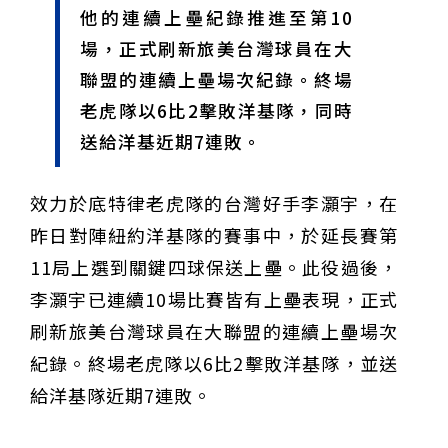
他的連續上壘紀錄推進至第10
甲 萬人爭躦轎底響徹夜空
MLB》鄧愷威6局飆6K完封小熊奪第3勝！宰制力複製
「王建民建仔旋風」引爆世代傳承
鐵觀音節政大登場 結合大文山友善食農與地方創生
場，正式刷新旅美台灣球員在大
臺德技職教育深層對話！德國Walther Rathenau師生
聯盟的連續上壘場次紀錄。終場
造訪大安高工 體驗端午文化與前瞻工業實作
迎端午、抗酷暑！臺中盛夏水域系列活動本周六起兩地
開划
課堂搬到菜市場！北市13校「游於藝」成果展 導覽小
老虎隊以6比2擊敗洋基隊，同時
尖兵用藝術「說」出千年風俗
20年淬鍊！貓空纜車運量突破4,000萬人次 「天空綠
送給洋基近期7連敗。
洲」成國際打卡新地標
熊鷹羽毛與保育的兩難！金甌女中師生齊聚《飛吧！熊
鷹》特映會 深化原民文化與生態永續教育
29件神級作品齊聚葫蘆墩！「藝馬登豐」2026台灣工
藝之家聯展震撼登場
跨越百年的生物觀測！科博館、成大《時空丈量師》特
效力於底特律老虎隊的台灣好手李灝宇，在
展：讓典藏標本說出氣候變遷真相
睽違七年！精品郵輪「島嶼天空號」首航臺中港 參山處
攜手縣市熱情迎賓
金牌搖籃驚傳「球荒」！江啟臣偕運彩公會挺萬和國
昨日對陣紐約洋基隊的賽事中，於延長賽第
中，捐贈 1800 顆羽球助小將 4 月全中運奪金
台中》15分鐘的診療，13年的堅持！ 中山醫大牙醫系
11局上選到關鍵四球保送上壘。此役過後，
跨海義診13年
李灝宇已連續10場比賽皆有上壘表現，正式
刷新旅美台灣球員在大聯盟的連續上壘場次
紀錄。終場老虎隊以6比2擊敗洋基隊，並送
給洋基隊近期7連敗。