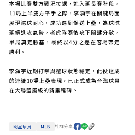
本場比賽雙方戰況拉鋸，進入延長賽階段。
11局上半雙方平手之際，李灝宇在關鍵局面
展現選球耐心，成功選到保送上壘，為球隊
延續進攻氣勢。老虎隊隨後攻下關鍵分數，
單局奠定勝基，最終以4分之差在客場帶走
勝利。
李灝宇近期打擊與選球狀態穩定，此役達成
的連續10場上壘表現，已正式成為台灣球員
在大聯盟層級的新里程碑。
社群分享:
明星球員
MLB