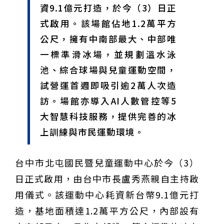
資9.1億元打造，於今（3）日正
域治理成焦點
夜市變廟會！山邊媽、旱溪媽、大庄媽三媽首度齊巡逢
甲 萬人爭躦轎底響徹夜空
MLB》鄧愷威6局飆6K完封小熊奪第3勝！宰制力複製
式啟用。該場館佔地1.2萬平方
「王建民建仔旋風」引爆世代傳承
鐵觀音節政大登場 結合大文山友善食農與地方創生
公尺，擁有中南部最大、中部唯
臺德技職教育深層對話！德國Walther Rathenau師生
造訪大安高工 體驗端午文化與前瞻工業實作
迎端午、抗酷暑！臺中盛夏水域系列活動本周六起兩地
一標準滑冰場，並規劃溫水泳
開划
課堂搬到菜市場！北市13校「游於藝」成果展 導覽小
池、綜合球場與兒童運動空間，
尖兵用藝術「說」出千年風俗
20年淬鍊！貓空纜車運量突破4,000萬人次 「天空綠
洲」成國際打卡新地標
熊鷹羽毛與保育的兩難！金甌女中師生齊聚《飛吧！熊
試營運首週即吸引逾2萬人次造
鷹》特映會 深化原民文化與生態永續教育
29件神級作品齊聚葫蘆墩！「藝馬登豐」2026台灣工
訪。場館亦導入AI人數管控等5
藝之家聯展震撼登場
跨越百年的生物觀測！科博館、成大《時空丈量師》特
展：讓典藏標本說出氣候變遷真相
睽違七年！精品郵輪「島嶼天空號」首航臺中港 參山處
大智慧科技服務，提供完善的冰
攜手縣市熱情迎賓
金牌搖籃驚傳「球荒」！江啟臣偕運彩公會挺萬和國
上訓練與市民運動環境。
中，捐贈 1800 顆羽球助小將 4 月全中運奪金
世足》阿根廷足球巨星梅西父親兼經紀人豪爾赫去世 享
壽68歲
台中市北屯國民暨兒童運動中心於今（3）
日正式啟用，由台中市長盧秀燕親自主持啟
用儀式。該運動中心耗資新台幣9.1億元打
造，基地面積達1.2萬平方公尺，內部設有