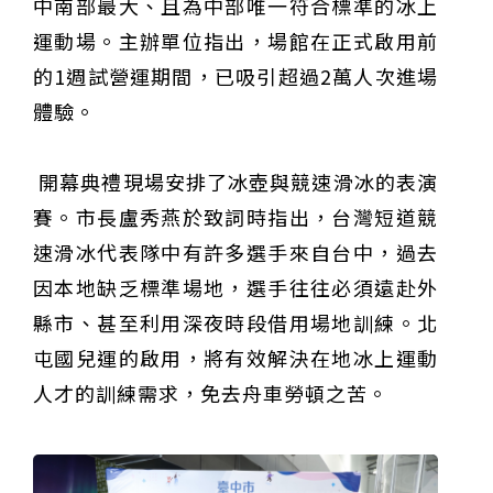
中南部最大、且為中部唯一符合標準的冰上
運動場。主辦單位指出，場館在正式啟用前
的1週試營運期間，已吸引超過2萬人次進場
體驗。
開幕典禮現場安排了冰壺與競速滑冰的表演
賽。市長盧秀燕於致詞時指出，台灣短道競
速滑冰代表隊中有許多選手來自台中，過去
因本地缺乏標準場地，選手往往必須遠赴外
縣市、甚至利用深夜時段借用場地訓練。北
屯國兒運的啟用，將有效解決在地冰上運動
人才的訓練需求，免去舟車勞頓之苦。