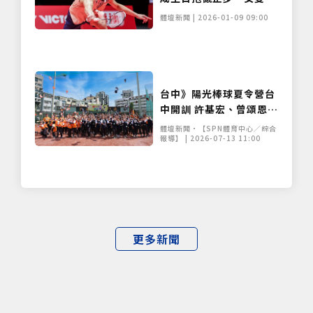
存希望
體壇新聞 | 2026-01-09 09:00
台中》陽光棒球夏令營台
中開訓 許基宏、曾頌恩現
身掀熱潮
體壇新聞•【SPN體育中心／綜合
報導】 | 2026-07-13 11:00
更多新聞