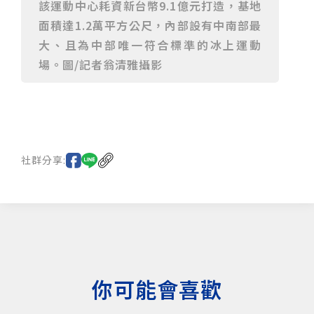
該運動中心耗資新台幣9.1億元打造，基地
面積達1.2萬平方公尺，內部設有中南部最
大、且為中部唯一符合標準的冰上運動
場。圖/記者翁清雅攝影
社群分享:
你可能會喜歡
僅必需的
Cookies
同意