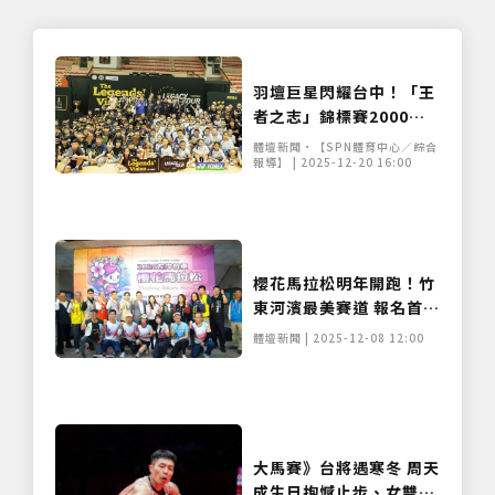
羽壇巨星閃耀台中！「王
者之志」錦標賽2000人
開戰 林俊易、邱品蒨現身
體壇新聞•【SPN體育中心／綜合
引爆熱潮
報導】 | 2025-12-20 16:00
櫻花馬拉松明年開跑！竹
東河濱最美賽道 報名首月
衝破八成
體壇新聞 | 2025-12-08 12:00
大馬賽》台將遇寒冬 周天
成生日抱憾止步、女雙僅