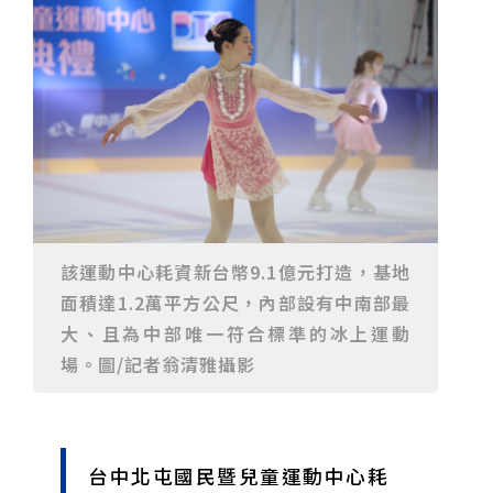
23名、全台醫學大學第3名
桃園市籌備115年全民運動會 體育局：預計9月前完成
重要前置作業
2026年金星最佳觀賞期將至 週五日落後仰角達全年最
高
台中》中山醫大響應「30+大學計畫」 推出餐飲經營與
高齡照護學分專班
三星伴月聯手金星近鬼宿星團 端午連假西方低空上演天
文秀
台中》端午節前勞累驚覺單側無力 攤商「亞急性腦出
血」醫籲三徵兆速就醫
台中》跨越萬里深耕20年 中山附醫協助吐瓦魯建置首
套急診檢傷系統
世足》姆巴佩梅開二度破隊史紀錄 法國3比1擊敗塞內
加爾奪世界盃開門紅
搶攻端午連假人潮 臺北天文館推銀河特展與免費劇場搶
客
台中》萬豐國小奪少棒全國冠軍 赴美參賽盼各界正視
500萬經費缺口
蕭美琴視察帛琉Malakal島開發計畫 盼深化台帛水產與
醫療合作
婦人眼角冒水皰確診帶狀皰疹 臺中醫院跨科即時診治化
解失明與腦炎危機
參山處「梨山原民歌舞與工藝體驗」6月登場 結合永續
該運動中心耗資新台幣9.1億元打造，基地
觀光推深度部落旅遊
台中》中央挹注逾8成！蔡其昌爭取4980萬 翻新清水五
面積達1.2萬平方公尺，內部設有中南部最
權路道路與人行步道
智慧科技解救護士的腿！中山醫大與仁寶攜手「送藥機
器人」月省醫護120公里步程
台北》污水廠變身都市綠洲！內湖運動公園全新戲水區
大、且為中部唯一符合標準的冰上運動
盛大開放 智慧預約環教體驗
嘉義》搶攻端午親子商機！嘉義縣推「沉浸式角色扮
場。圖/記者翁清雅攝影
演」 邀學童化身小海盜、建築職人全台放電
阿里山精品咖啡香 成為端午與暑假深度旅遊新亮點
臺中甩「六都第一胖」稱號！「2026台中星燃計畫」啟
動 祭150萬獎金邀市民健康減重
跨界解密「健康一體」 科博館、國衛院特展登場 手機
化身探險工具自主解謎
活潑親切打破失智框架！日王牌業務丹野智文抗病13
年，靠「第二大腦」獨自來台分享生命淚水
國際保育盛事首移師亞洲 Joint TAG全球專家會議臺北
台中北屯國民暨兒童運動中心耗
登場
綠營中投參選人合體 拋「中投新市鎮」 交通與醫療跨