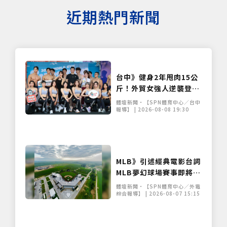
近期熱門新聞
台中》健身2年甩肉15公
斤！外貿女強人逆襲登台
展堅實體態 World Gym
體壇新聞•【SPN體育中心／台中
盛事移師台中開戰
報導】 | 2026-08-08 19:30
MLB》引述經典電影台詞
MLB夢幻球場賽事即將重
返玉米田
體壇新聞•【SPN體育中心／外電
綜合報導】 | 2026-08-07 15:15