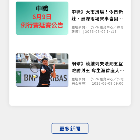
中職》大雨攪局！今日新
莊、洲際兩場賽事皆因雨
延賽 補賽日程出爐
體壇新聞•【SPN體育中心／綜合
報導】 | 2026-06-09 14:18
網球》茲維列夫法網五盤
險勝封王 奪生涯首座大滿
貫寫德國30年紀錄
體壇新聞•【SPN體育中心／外電
綜合報導】 | 2026-06-08 09:00
更多新聞