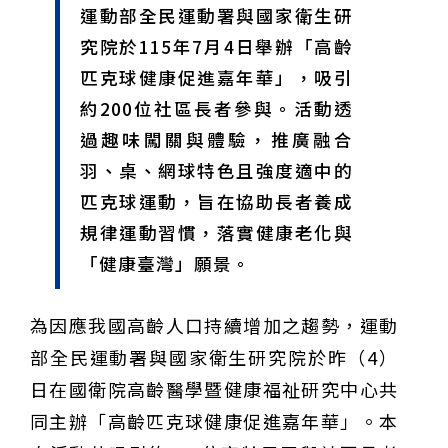
運動部全民運動署與國家衛生研
甲 萬人爭躦轎底響徹夜空
MLB》鄧愷威6局飆6K完封小熊奪第3勝！宰制力複製
「王建民建仔旋風」引爆世代傳承
鐵觀音節政大登場 結合大文山友善食農與地方創生
究院於115年7月4日舉辦「高齡
臺德技職教育深層對話！德國Walther Rathenau師生
匹克球健康促進嘉年華」，吸引
造訪大安高工 體驗端午文化與前瞻工業實作
迎端午、抗酷暑！臺中盛夏水域系列活動本周六起兩地
開划
課堂搬到菜市場！北市13校「游於藝」成果展 導覽小
約200位社區長者參與。活動透
尖兵用藝術「說」出千年風俗
20年淬鍊！貓空纜車運量突破4,000萬人次 「天空綠
過趣味闖關與體驗，推廣融合
洲」成國際打卡新地標
熊鷹羽毛與保育的兩難！金甌女中師生齊聚《飛吧！熊
鷹》特映會 深化原民文化與生態永續教育
29件神級作品齊聚葫蘆墩！「藝馬登豐」2026台灣工
羽、桌、網球特色且強度適中的
藝之家聯展震撼登場
跨越百年的生物觀測！科博館、成大《時空丈量師》特
匹克球運動，旨在協助長者養成
展：讓典藏標本說出氣候變遷真相
睽違七年！精品郵輪「島嶼天空號」首航臺中港 參山處
攜手縣市熱情迎賓
金牌搖籃驚傳「球荒」！江啟臣偕運彩公會挺萬和國
規律運動習慣，落實健康老化與
中，捐贈 1800 顆羽球助小將 4 月全中運奪金
台中》15分鐘的診療，13年的堅持！ 中山醫大牙醫系
「健康臺灣」願景。
跨海義診13年
為因應我國高齡人口持續增加之趨勢，運動
部全民運動署與國家衛生研究院於昨（4）
日在國衛院高齡醫學暨健康福祉研究中心共
同主辦「高齡匹克球健康促進嘉年華」。本