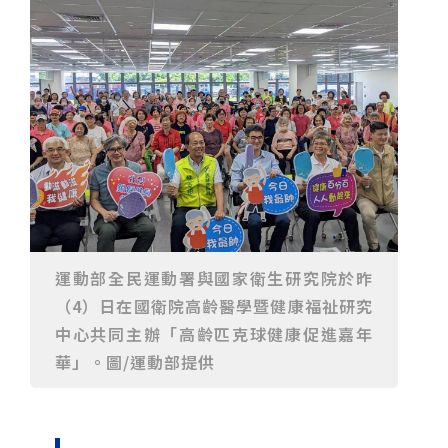
重要前置作業
2026年金星最佳觀賞期將至 週五日落後仰角達全年最
高
台中》中山醫大響應「30+大學計畫」 推出餐飲經營與
高齡照護學分專班
三星伴月聯手金星近鬼宿星團 端午連假西方低空上演天
文秀
台中》端午節前勞累驚覺單側無力 攤商「亞急性腦出
血」醫籲三徵兆速就醫
台中》跨越萬里深耕20年 中山附醫協助吐瓦魯建置首
套急診檢傷系統
世足》姆巴佩梅開二度破隊史紀錄 法國3比1擊敗塞內
加爾奪世界盃開門紅
搶攻端午連假人潮 臺北天文館推銀河特展與免費劇場搶
客
台中》萬豐國小奪少棒全國冠軍 赴美參賽盼各界正視
500萬經費缺口
蕭美琴視察帛琉Malakal島開發計畫 盼深化台帛水產與
醫療合作
婦人眼角冒水皰確診帶狀皰疹 臺中醫院跨科即時診治化
解失明與腦炎危機
參山處「梨山原民歌舞與工藝體驗」6月登場 結合永續
觀光推深度部落旅遊
台中》中央挹注逾8成！蔡其昌爭取4980萬 翻新清水五
權路道路與人行步道
智慧科技解救護士的腿！中山醫大與仁寶攜手「送藥機
運動部全民運動署與國家衛生研究院於昨
器人」月省醫護120公里步程
台北》污水廠變身都市綠洲！內湖運動公園全新戲水區
盛大開放 智慧預約環教體驗
嘉義》搶攻端午親子商機！嘉義縣推「沉浸式角色扮
（4）日在國衛院高齡醫學暨健康福祉研究
演」 邀學童化身小海盜、建築職人全台放電
阿里山精品咖啡香 成為端午與暑假深度旅遊新亮點
中心共同主辦「高齡匹克球健康促進嘉年
臺中甩「六都第一胖」稱號！「2026台中星燃計畫」啟
華」。圖/運動部提供
動 祭150萬獎金邀市民健康減重
跨界解密「健康一體」 科博館、國衛院特展登場 手機
化身探險工具自主解謎
活潑親切打破失智框架！日王牌業務丹野智文抗病13
年，靠「第二大腦」獨自來台分享生命淚水
國際保育盛事首移師亞洲 Joint TAG全球專家會議臺北
登場
綠營中投參選人合體 拋「中投新市鎮」 交通與醫療跨
域治理成焦點
夜市變廟會！山邊媽、旱溪媽、大庄媽三媽首度齊巡逢