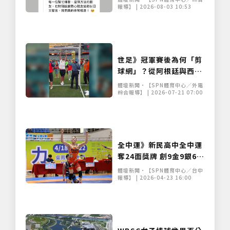
報導】 | 2026-08-03 10:53
世足》冠軍賽後為何「剪
球網」？從阿根廷與西班
牙之戰，解析足球奪冠獨
體壇新聞•【SPN體育中心／外電
特慶祝傳統
綜合報導】 | 2026-07-21 07:00
全中運》新民高中全中運
奪24面獎牌 創9金9銀6銅
佳績
體壇新聞•【SPN體育中心／台中
報導】 | 2026-04-23 16:00