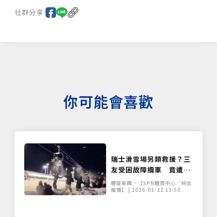
社群分享:
你可能會喜歡
瑞士滑雪場另類救援？三
友受困故障纜車 竟遭下
方遊客「雪球大雨」瘋狂
體壇新聞•【SPN體育中心／綜合
轟炸
報導】 | 2026-01-22 11:50