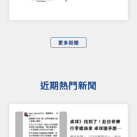
更多新聞
近期熱門新聞
桌球》找到了！赴日參賽
行李遭誤拿 卓球國手鄭怡
靜比賽裝備已順利尋回
體壇新聞•【SPN體育中心／綜合