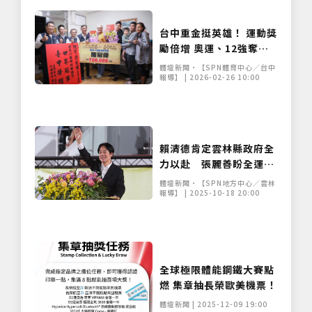
台中重金挺英雄！ 運動獎
勵倍增 奧運、12強奪冠
國手領高額獎金
體壇新聞•【SPN體育中心／台中
報導】 | 2026-02-26 10:00
賴清德肯定雲林縣政府全
力以赴 張麗善盼全運會
成全民運動盛典
體壇新聞•【SPN地方中心／雲林
報導】 | 2025-10-18 20:00
僅必需的
Cookies
同意
全球極限體能鋼鐵大賽點
燃 集章抽長榮歐美機票！
體壇新聞 | 2025-12-09 19:00