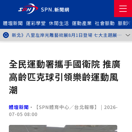
體壇新聞
金牌搖籃驚傳「球荒」！江啟臣偕運彩公會挺萬和國
運彩學堂
休閒生活
運動產業
社會脈動
脈動T
中，捐贈 1800 顆羽球助小將 4 月全中運奪金
台中》15分鐘的診療，13年的堅持！ 中山醫大牙醫系
跨海義診13年
新北》八里左岸光雕藝術展8月1日登場 七大主題展區
打造夏夜光影盛宴
台中》中聯油脂案釀全民恐慌 議員張芬郁質詢轟食安稽
查失衡釀隱匿漏洞
台中》九位台灣當代藝術家齊聚 《九境》聯展佛光緣台
體壇新聞
其他
中館登場
台北》北市25名學子赴美加交換！學長姐傳授「跨出舒
適圈」祕笈
台中》食安風暴擴大 中彰投苗縣市長參選人提「食安聯
全民運動署攜手國衛院 推廣
防治理平台」等3主張
台中》中山醫大攜手新創登陸亞洲生技展 發表「微奈米
眼用鏡片」等13項臨床研發技術
高雄》啟用近30年迎來外觀與結構重塑 高雄旗津輪渡
高齡匹克球引領樂齡運動風
站改造完工啟用
縮短藥效等待期！中山附醫引進速效抗憂鬱鼻噴劑 24
小時內見效、助重症患者重返社會
台北》首創水資源循環教育園區 民生水資再生廠環教館
潮
正式啟用
專題人物》我不是會長，是歐巴桑！」穆閩珠自掏腰包
30年守護帕運選手
台中》甜點烘焙成憂鬱症處方箋！25歲「準醫學生」靠
藝術治療走出多年陰霾
台中》強颱巴威逼近 中市勞工局籲落實防颱整備
體壇新聞
•【SPN體育中心／台北報導】 |
2026-
台中》中捷聯名VTuber活動告捷 首5日運量增24%周
07-05 08:00
邊營收破250萬
台中》看好綠美圖 大巨蛋商機！星享道攜手萬豪 打造
中部首間雅樂軒酒店
THE世界大學影響力排名公佈 中山醫大SDG3獲全球第
23名、全台醫學大學第3名
桃園市籌備115年全民運動會 體育局：預計9月前完成