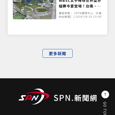
WBSC女子棒球世界盃分
組賽今夏登場！台南、美
國兩地開打爭奪 2027 決
體壇新聞•【SPN體育中心／外電
賽門票
綜合報導】 | 2026-04-03 13:00
更多新聞
GO TOP