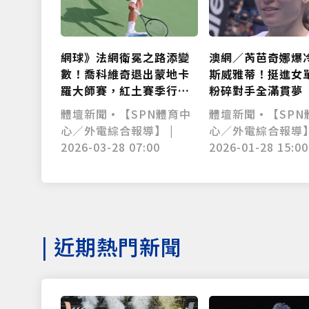
網球》法網衛冕之路添變
澳網／芮芭奇娜爆
數！喬科維奇退出蒙地卡
斯威雅蒂！挺進女
羅大師賽，紅土賽季行程
粉碎對手全滿貫夢
成謎
體壇新聞•【SPN體育中
體壇新聞•【SPN
心／外電綜合報導】 |
心／外電綜合報導】
2026-03-28 07:00
2026-01-28 15:00
|
近期熱門新聞