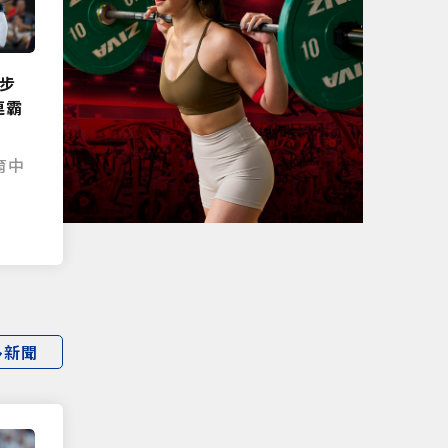
止步
連霸
育中
|
多新聞