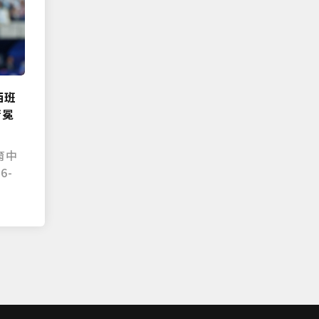
西班
衛冕
育中
6-