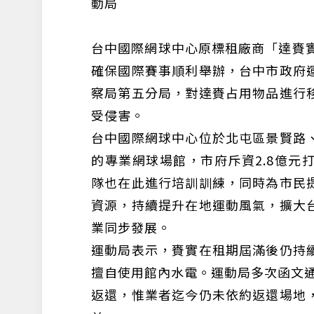
動局
台中國際網球中心原標租廠商「達賚實
確保國際賽事順利舉辦，台中市政府
察局第五分局，對達賚占用物品進行
受侵害。
台中國際網球中心位於北屯區景賢路
的專業網球場館，市府斥資2.8億元
隊也在此進行培訓訓練，同時為市民
資源，持續提升在地運動風氣，擴大
業同步發展。
運動局表示，賚實在租期屆滿後仍持
擅自使用館內水電。運動局多次函文通
返還，惟業者迄今仍未依約返還場地