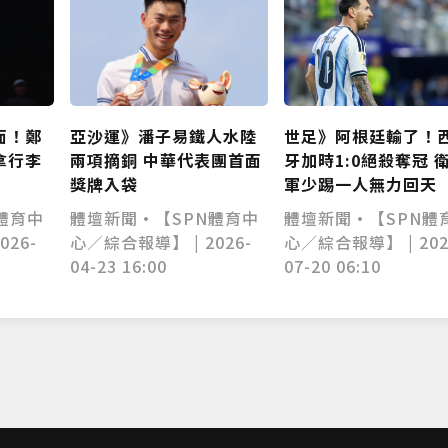
面！鄭
世足》阿根廷輸了！
亞沙運》潘子易鐵人水陸
拿行李
牙加時1:0絕殺奪冠 
兩項摘銅 中華代表團首面
軍少踢一人無力回天
獎牌入袋
體育中
體壇新聞•【SPN體
體壇新聞•【SPN體育中
026-
心／綜合報導】 | 202
心／綜合報導】 | 2026-
07-20 06:10
04-23 16:00