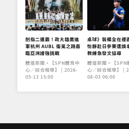
桌球》裝備全在裡
劍指二連霸！政大雄鷹進
怡靜赴日參賽遭誤
軍杭州 AUBL 衛冕之路面
教練急發文協尋
臨亞洲諸強挑戰
體壇新聞•【SPN
體壇新聞•【SPN體育中
心／綜合報導】 | 2
心／綜合報導】 | 2026-
08-03 06:00
05-13 15:00