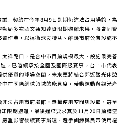
業」契約在今年8月9日到期仍違法占用場館，為
運動局多次函文通知達賚限期搬離未果，將會同警
移置作業，以捍衛球友權益、維護市府公有設施不
、太祥路口，是台中市目前規模最大、設施最完善
打造，已陸續承接全國及國際級賽事，台中市代表
提供優質的球場空間。未來更將結合鄰近觀光休憩
台中在國際網球領域的能見度，帶動運動與觀光產
續非法占用市府場館，無權使用空間與設備，甚至
知限期搬離，最後通牒要求其於11月20日前騰空
，嚴重影響後續賽事辦理、選手訓練與民眾使用權