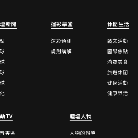
壇新聞
運彩學堂
休閒生活
點
運彩預測
藝文活動
球
規則講解
國際焦點
球
消費美食
球
旅遊休閒
球
健身活動
他
健康樂活
動TV
體壇人物
音專區
人物的報導