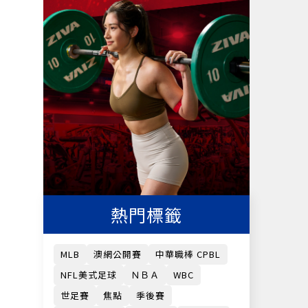
熱門標籤
MLB
澳網公開賽
中華職棒 CPBL
NFL美式足球
ＮＢＡ
WBC
世足賽
焦點
季後賽