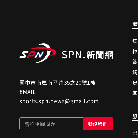
體
焦
棒
籃
網
臺中市南區南平路35之20號1樓
足
EMAIL
其
sports.spn.news@gmail.com
脈
諮詢相關問題
聯絡我們
影