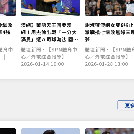
澳網》華語天王圓夢澳
謝淑薇澳網女雙8強
冷擊敗
網！周杰倫出戰「一分大
激戰搶七惜敗無緣三
單4強
僅必需的
Cookies
同意
滿貫」遭Ａ司球淘汰 國籍
夢
標示意外掀議
體壇新聞•【SPN體育中
體壇新聞•【SPN體
體育中
心／外電綜合報導】 |
心／外電綜合報導】 
 |
2026-01-14 19:00
2026-01-28 13:00
更