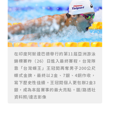
重要前置作業
2026年金星最佳觀賞期將至 週五日落後仰角達全年最
高
台中》中山醫大響應「30+大學計畫」 推出餐飲經營與
高齡照護學分專班
三星伴月聯手金星近鬼宿星團 端午連假西方低空上演天
文秀
台中》端午節前勞累驚覺單側無力 攤商「亞急性腦出
血」醫籲三徵兆速就醫
台中》跨越萬里深耕20年 中山附醫協助吐瓦魯建置首
套急診檢傷系統
世足》姆巴佩梅開二度破隊史紀錄 法國3比1擊敗塞內
加爾奪世界盃開門紅
搶攻端午連假人潮 臺北天文館推銀河特展與免費劇場搶
客
台中》萬豐國小奪少棒全國冠軍 赴美參賽盼各界正視
500萬經費缺口
蕭美琴視察帛琉Malakal島開發計畫 盼深化台帛水產與
醫療合作
婦人眼角冒水皰確診帶狀皰疹 臺中醫院跨科即時診治化
在印度阿默達巴德舉行的第11屆亞洲游泳
解失明與腦炎危機
參山處「梨山原民歌舞與工藝體驗」6月登場 結合永續
錦標賽昨（26）日進入最終賽程，台灣隊
觀光推深度部落旅遊
台中》中央挹注逾8成！蔡其昌爭取4980萬 翻新清水五
權路道路與人行步道
智慧科技解救護士的腿！中山醫大與仁寶攜手「送藥機
靠「台灣蝶王」王冠閎再奪男子200公尺
器人」月省醫護120公里步程
台北》污水廠變身都市綠洲！內湖運動公園全新戲水區
蝶式金牌，最終以2金、7銀、4銅作收，
盛大開放 智慧預約環教體驗
嘉義》搶攻端午親子商機！嘉義縣推「沉浸式角色扮
寫下歷史性佳績。王冠閎個人更包辦2金3
演」 邀學童化身小海盜、建築職人全台放電
阿里山精品咖啡香 成為端午與暑假深度旅遊新亮點
臺中甩「六都第一胖」稱號！「2026台中星燃計畫」啟
銀，成為本屆賽事的最大亮點。圖/路透社
動 祭150萬獎金邀市民健康減重
跨界解密「健康一體」 科博館、國衛院特展登場 手機
資料照/達志影像
化身探險工具自主解謎
活潑親切打破失智框架！日王牌業務丹野智文抗病13
年，靠「第二大腦」獨自來台分享生命淚水
國際保育盛事首移師亞洲 Joint TAG全球專家會議臺北
登場
綠營中投參選人合體 拋「中投新市鎮」 交通與醫療跨
域治理成焦點
夜市變廟會！山邊媽、旱溪媽、大庄媽三媽首度齊巡逢