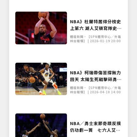
NBA》杜蘭特居得分榜史
上第六 湖人艾頓寫隊史紀
錄
體壇新聞•【SPN體育中心／外電
綜合報導】 | 2026-01-19 20:00
NBA》柯瑞帶傷苦撐無力
回天 太陽生死戰擊碎勇士
季後賽夢碎
體壇新聞•【SPN體育中心／外電
綜合報導】 | 2026-04-18 14:00
僅必需的
Cookies
同意
NBA／勇士末節奇蹟反撲
仍功虧一簣 七六人艾奇
康補籃、馬克西火鍋定江