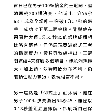
首日已在男子100蝶摘金的王冠閎，壓
甲 萬人爭躦轎底響徹夜空
MLB》鄧愷威6局飆6K完封小熊奪第3勝！宰制力複製
「王建民建仔旋風」引爆世代傳承
鐵觀音節政大登場 結合大文山友善食農與地方創生
軸再戰200蝶決賽，他游出1分56秒
臺德技職教育深層對話！德國Walther Rathenau師生
63，成為全場唯一突破1分57秒的選
造訪大安高工 體驗端午文化與前瞻工業實作
迎端午、抗酷暑！臺中盛夏水域系列活動本周六起兩地
開划
課堂搬到菜市場！北市13校「游於藝」成果展 導覽小
手，成功收下第二面金牌。雖與他在
尖兵用藝術「說」出千年風俗
20年淬鍊！貓空纜車運量突破4,000萬人次 「天空綠
德國世大運1分55秒85的銀牌成績相
洲」成國際打卡新地標
熊鷹羽毛與保育的兩難！金甌女中師生齊聚《飛吧！熊
鷹》特映會 深化原民文化與生態永續教育
29件神級作品齊聚葫蘆墩！「藝馬登豐」2026台灣工
比略有落差，但仍展現亞洲蝶式王者
藝之家聯展震撼登場
跨越百年的生物觀測！科博館、成大《時空丈量師》特
展：讓典藏標本說出氣候變遷真相
睽違七年！精品郵輪「島嶼天空號」首航臺中港 參山處
的穩定實力。黃智勇教練指出，王冠
攜手縣市熱情迎賓
金牌搖籃驚傳「球荒」！江啟臣偕運彩公會挺萬和國
閎連續4天征戰多個項目，體能消耗極
中，捐贈 1800 顆羽球助小將 4 月全中運奪金
台中》15分鐘的診療，13年的堅持！ 中山醫大牙醫系
跨海義診13年
大，加上預、決賽時間分布不利，仍
能頂住壓力奪冠，表現相當不易。
另一焦點是「仰式王」莊沐倫，他在
男子100仰決賽游出54秒45，雖僅以
0.18秒差距屈居銀牌，卻刷新自己保