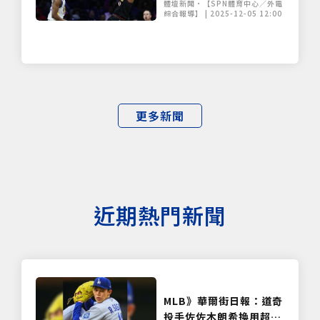
體壇新聞•【SPN體育中心／外電
山驚險1分勝
綜合報導】 | 2025-12-05 12:00
更多新聞
近期熱門新聞
MLB》華爾街日報：道奇
投手佐佐木朗希換用超大