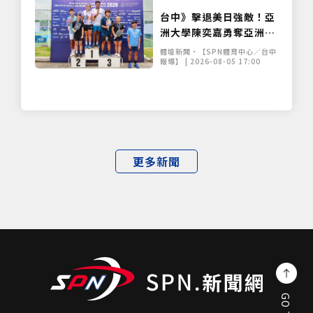
台中》擊退美日強敵！亞
洲大學陳奕嘉勇奪亞洲匹
克球賽雙牌 10月挺進美
體壇新聞•【SPN體育中心／台中
國世界賽
報導】 | 2026-08-05 17:00
更多新聞