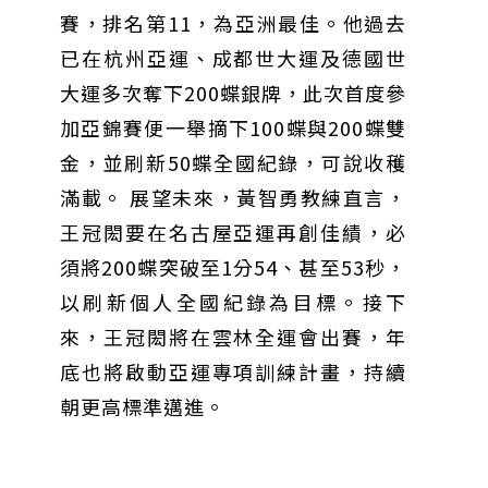
賽，排名第11，為亞洲最佳。他過去
已在杭州亞運、成都世大運及德國世
大運多次奪下200蝶銀牌，此次首度參
加亞錦賽便一舉摘下100蝶與200蝶雙
金，並刷新50蝶全國紀錄，可說收穫
滿載。 展望未來，黃智勇教練直言，
王冠閎要在名古屋亞運再創佳績，必
須將200蝶突破至1分54、甚至53秒，
以刷新個人全國紀錄為目標。接下
來，王冠閎將在雲林全運會出賽，年
底也將啟動亞運專項訓練計畫，持續
朝更高標準邁進。