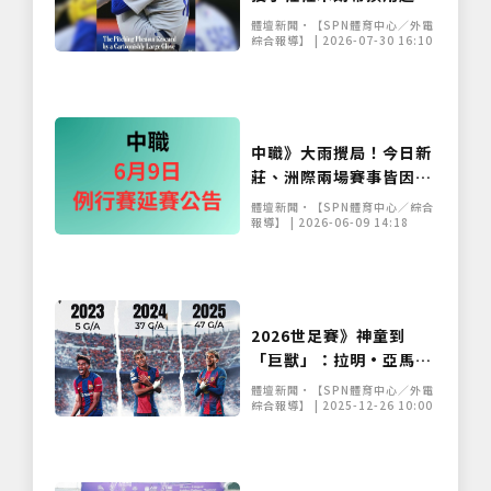
手套 改善球路遭破解問題
體壇新聞•【SPN體育中心／外電
綜合報導】 | 2026-07-30 16:10
中職》大雨攪局！今日新
莊、洲際兩場賽事皆因雨
延賽 補賽日程出爐
體壇新聞•【SPN體育中心／綜合
報導】 | 2026-06-09 14:18
2026世足賽》神童到
「巨獸」：拉明·亞馬爾
身體素質全面進化，領銜
體壇新聞•【SPN體育中心／外電
西班牙劍指 2026 世界盃
綜合報導】 | 2025-12-26 10:00