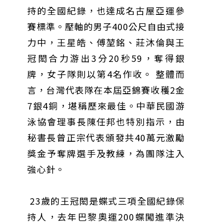
持的全國紀錄，也達成名古屋亞運參
賽標準。壓軸的男子400公尺自由式接
力中，王星皓、傅堃銘、莊沐倫與王
冠閎合力游出3分20秒59，奪得銀
牌，女子隊則以第4名作收。 整體而
言，台灣代表隊在本屆亞錦賽收穫2金
7銀4銅，堪稱歷來最佳。中華民國游
泳協會理事長陳任邦也特別指示，由
秘書長曾正宗代表頒發共40萬元激勵
獎金予奪牌選手及教練，為團隊注入
強心針。
23歲的王冠閎是蝶式三項全國紀錄保
持人，去年巴黎奧運200蝶闖進準決