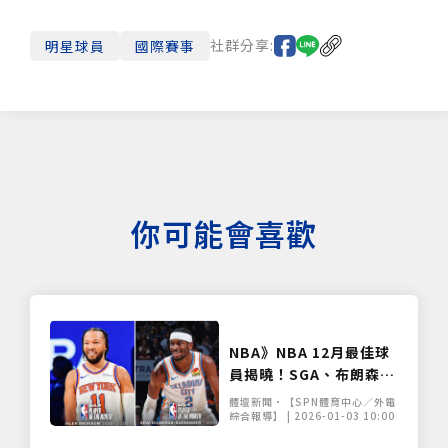
社群分享:
明星球員
國際賽事
你可能會喜歡
NBA》NBA 12月最佳球
員揭曉！SGA、布朗森強
勢統治東西區
體壇新聞•【SPN體育中心／外電
綜合報導】 | 2026-01-03 10:00