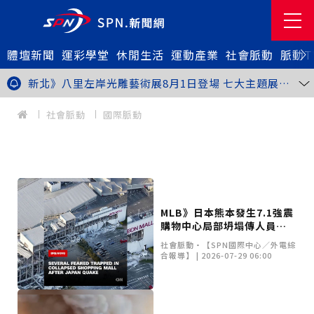
體壇新聞
金牌搖籃驚傳「球荒」！江啟臣偕運彩公會挺萬和國
運彩學堂
休閒生活
運動產業
社會脈動
脈動T
中，捐贈 1800 顆羽球助小將 4 月全中運奪金
台中》15分鐘的診療，13年的堅持！ 中山醫大牙醫系
跨海義診13年
新北》八里左岸光雕藝術展8月1日登場 七大主題展區
打造夏夜光影盛宴
台中》中聯油脂案釀全民恐慌 議員張芬郁質詢轟食安稽
查失衡釀隱匿漏洞
台中》九位台灣當代藝術家齊聚 《九境》聯展佛光緣台
社會脈動
國際脈動
中館登場
台北》北市25名學子赴美加交換！學長姐傳授「跨出舒
適圈」祕笈
台中》食安風暴擴大 中彰投苗縣市長參選人提「食安聯
防治理平台」等3主張
台中》中山醫大攜手新創登陸亞洲生技展 發表「微奈米
眼用鏡片」等13項臨床研發技術
高雄》啟用近30年迎來外觀與結構重塑 高雄旗津輪渡
站改造完工啟用
縮短藥效等待期！中山附醫引進速效抗憂鬱鼻噴劑 24
小時內見效、助重症患者重返社會
台北》首創水資源循環教育園區 民生水資再生廠環教館
MLB》日本熊本發生7.1強震
正式啟用
專題人物》我不是會長，是歐巴桑！」穆閩珠自掏腰包
購物中心局部坍塌傳人員受
30年守護帕運選手
台中》甜點烘焙成憂鬱症處方箋！25歲「準醫學生」靠
困
藝術治療走出多年陰霾
台中》強颱巴威逼近 中市勞工局籲落實防颱整備
社會脈動•【SPN國際中心／外電綜
合報導】 | 2026-07-29 06:00
台中》中捷聯名VTuber活動告捷 首5日運量增24%周
邊營收破250萬
台中》看好綠美圖 大巨蛋商機！星享道攜手萬豪 打造
中部首間雅樂軒酒店
THE世界大學影響力排名公佈 中山醫大SDG3獲全球第
23名、全台醫學大學第3名
桃園市籌備115年全民運動會 體育局：預計9月前完成