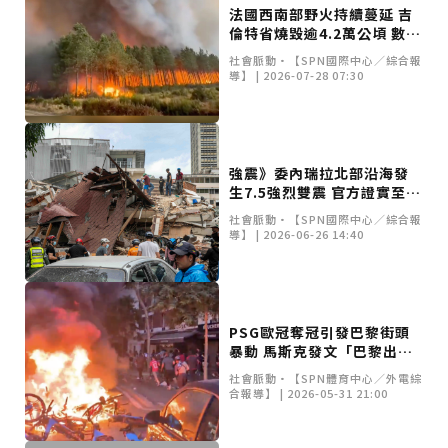
重要前置作業
2026年金星最佳觀賞期將至 週五日落後仰角達全年最
法國西南部野火持續蔓延 吉
高
台中》中山醫大響應「30+大學計畫」 推出餐飲經營與
倫特省燒毀逾4.2萬公頃 數萬
高齡照護學分專班
三星伴月聯手金星近鬼宿星團 端午連假西方低空上演天
居民緊急撤離
社會脈動•【SPN國際中心／綜合報
文秀
台中》端午節前勞累驚覺單側無力 攤商「亞急性腦出
導】 | 2026-07-28 07:30
血」醫籲三徵兆速就醫
台中》跨越萬里深耕20年 中山附醫協助吐瓦魯建置首
套急診檢傷系統
世足》姆巴佩梅開二度破隊史紀錄 法國3比1擊敗塞內
加爾奪世界盃開門紅
搶攻端午連假人潮 臺北天文館推銀河特展與免費劇場搶
客
台中》萬豐國小奪少棒全國冠軍 赴美參賽盼各界正視
強震》委內瑞拉北部沿海發
500萬經費缺口
蕭美琴視察帛琉Malakal島開發計畫 盼深化台帛水產與
生7.5強烈雙震 官方證實至少
醫療合作
婦人眼角冒水皰確診帶狀皰疹 臺中醫院跨科即時診治化
235死、逾4300傷
解失明與腦炎危機
參山處「梨山原民歌舞與工藝體驗」6月登場 結合永續
社會脈動•【SPN國際中心／綜合報
導】 | 2026-06-26 14:40
觀光推深度部落旅遊
台中》中央挹注逾8成！蔡其昌爭取4980萬 翻新清水五
權路道路與人行步道
智慧科技解救護士的腿！中山醫大與仁寶攜手「送藥機
器人」月省醫護120公里步程
台北》污水廠變身都市綠洲！內湖運動公園全新戲水區
盛大開放 智慧預約環教體驗
嘉義》搶攻端午親子商機！嘉義縣推「沉浸式角色扮
演」 邀學童化身小海盜、建築職人全台放電
阿里山精品咖啡香 成為端午與暑假深度旅遊新亮點
PSG歐冠奪冠引發巴黎街頭
臺中甩「六都第一胖」稱號！「2026台中星燃計畫」啟
暴動 馬斯克發文「巴黎出問
動 祭150萬獎金邀市民健康減重
跨界解密「健康一體」 科博館、國衛院特展登場 手機
題了」引關注
社會脈動•【SPN體育中心／外電綜
化身探險工具自主解謎
活潑親切打破失智框架！日王牌業務丹野智文抗病13
合報導】 | 2026-05-31 21:00
年，靠「第二大腦」獨自來台分享生命淚水
國際保育盛事首移師亞洲 Joint TAG全球專家會議臺北
登場
綠營中投參選人合體 拋「中投新市鎮」 交通與醫療跨
域治理成焦點
夜市變廟會！山邊媽、旱溪媽、大庄媽三媽首度齊巡逢