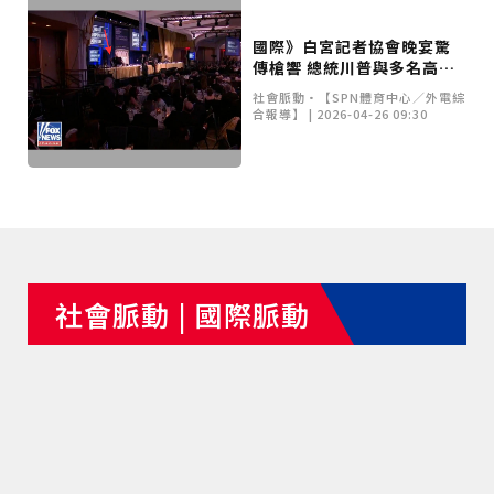
甲 萬人爭躦轎底響徹夜空
MLB》鄧愷威6局飆6K完封小熊奪第3勝！宰制力複製
「王建民建仔旋風」引爆世代傳承
鐵觀音節政大登場 結合大文山友善食農與地方創生
國際》白宮記者協會晚宴驚
傳槍響 總統川普與多名高層
臺德技職教育深層對話！德國Walther Rathenau師生
緊急撤離
造訪大安高工 體驗端午文化與前瞻工業實作
迎端午、抗酷暑！臺中盛夏水域系列活動本周六起兩地
社會脈動•【SPN體育中心／外電綜
開划
課堂搬到菜市場！北市13校「游於藝」成果展 導覽小
合報導】 | 2026-04-26 09:30
尖兵用藝術「說」出千年風俗
20年淬鍊！貓空纜車運量突破4,000萬人次 「天空綠
洲」成國際打卡新地標
熊鷹羽毛與保育的兩難！金甌女中師生齊聚《飛吧！熊
鷹》特映會 深化原民文化與生態永續教育
29件神級作品齊聚葫蘆墩！「藝馬登豐」2026台灣工
藝之家聯展震撼登場
跨越百年的生物觀測！科博館、成大《時空丈量師》特
展：讓典藏標本說出氣候變遷真相
睽違七年！精品郵輪「島嶼天空號」首航臺中港 參山處
攜手縣市熱情迎賓
金牌搖籃驚傳「球荒」！江啟臣偕運彩公會挺萬和國
中，捐贈 1800 顆羽球助小將 4 月全中運奪金
台中》15分鐘的診療，13年的堅持！ 中山醫大牙醫系
跨海義診13年
社會脈動 | 國際脈動