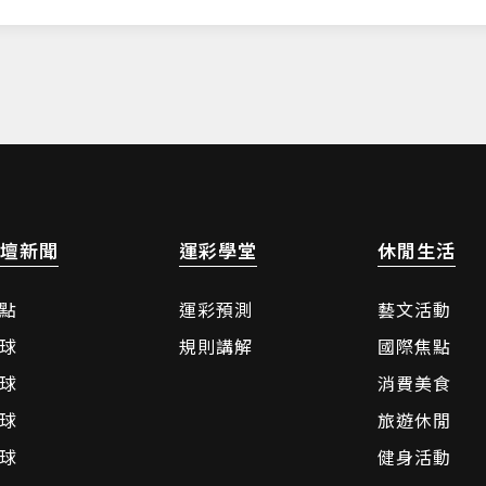
壇新聞
運彩學堂
休閒生活
點
運彩預測
藝文活動
球
規則講解
國際焦點
球
消費美食
球
旅遊休閒
球
健身活動