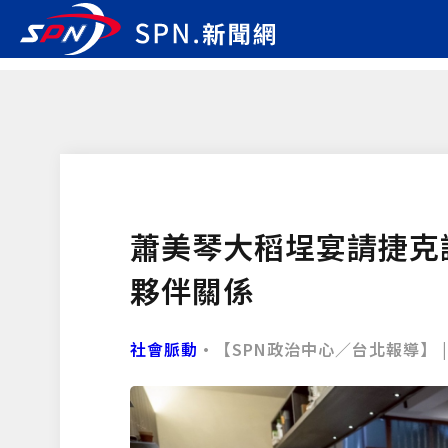
蕭美琴大稻埕宴請捷克
夥伴關係
社會脈動
•【SPN政治中心／台北報導】 