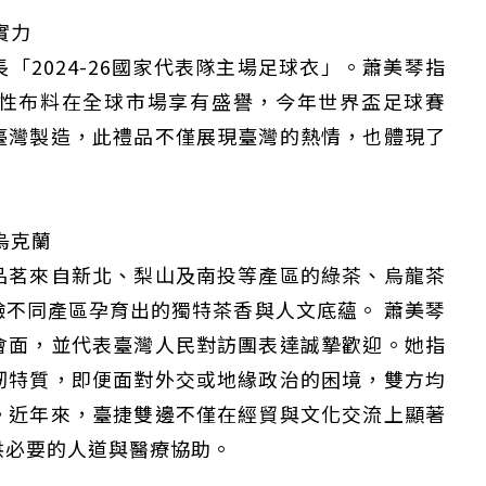
實力
「2024-26國家代表隊主場足球衣」。蕭美琴指
性布料在全球市場享有盛譽，今年世界盃足球賽
臺灣製造，此禮品不僅展現臺灣的熱情，也體現了
烏克蘭
品茗來自新北、梨山及南投等產區的綠茶、烏龍茶
不同產區孕育出的獨特茶香與人文底蘊。 蕭美琴
會面，並代表臺灣人民對訪團表達誠摯歡迎。她指
韌特質，即便面對外交或地緣政治的困境，雙方均
。近年來，臺捷雙邊不僅在經貿與文化交流上顯著
供必要的人道與醫療協助。