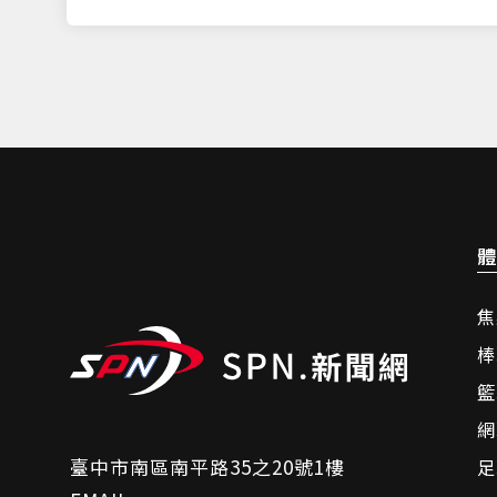
體
焦
棒
籃
網
臺中市南區南平路35之20號1樓
足