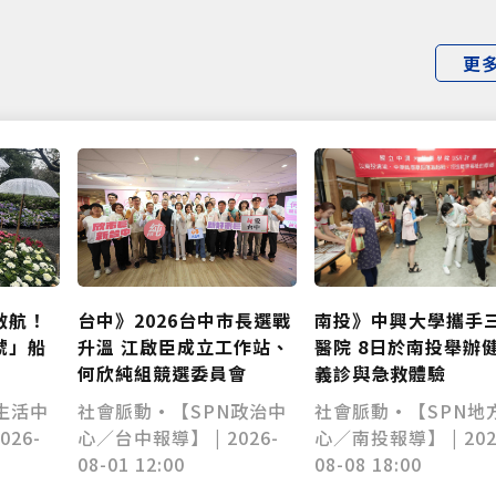
更
南投》中興大學攜手
啟航！
台中》2026台中市長選戰
醫院 8日於南投舉辦
號」船
升溫 江啟臣成立工作站、
義診與急救體驗
何欣純組競選委員會
社會脈動•【SPN地
生活中
社會脈動•【SPN政治中
心／南投報導】 | 202
026-
心／台中報導】 | 2026-
08-08 18:00
08-01 12:00