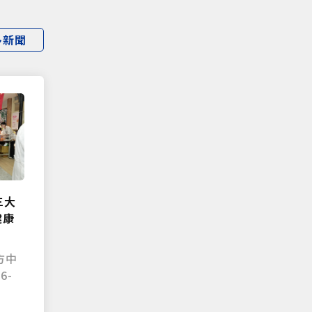
多新聞
三大
健康
方中
6-