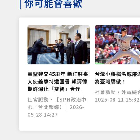
|
你可能會喜歡
台灣小將楊名威廉
臺聖建交45周年 新任駐臺
為臺灣驕傲！
大使姜康特遞國書 賴清德
期許深化「雙智」合作
社會脈動•外電綜合
2025-08-21 15:32
社會脈動•【SPN政治中
心／台北報導】 | 2026-
05-28 14:27