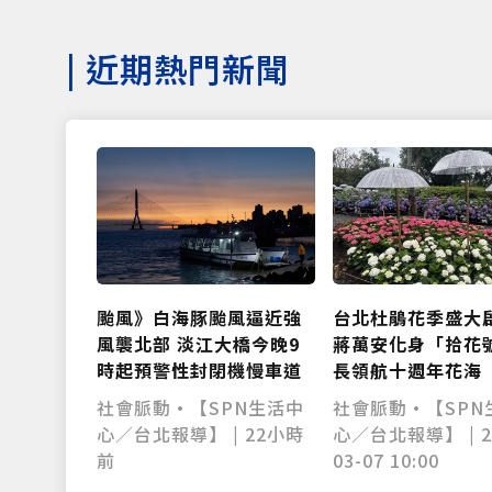
|
近期熱門新聞
颱風》白海豚颱風逼近強
台北杜鵑花季盛大
風襲北部 淡江大橋今晚9
蔣萬安化身「拾花
時起預警性封閉機慢車道
長領航十週年花海
社會脈動•【SPN生活中
社會脈動•【SPN
心／台北報導】 | 22小時
心／台北報導】 | 2
前
03-07 10:00