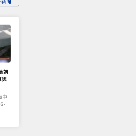
多新聞
籲朝
算與
治中
6-