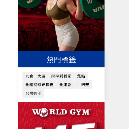
熱門標籤
九合一大選
財神到我家
焦點
全國羽球錦標賽
全運會
世錦賽
台灣選手