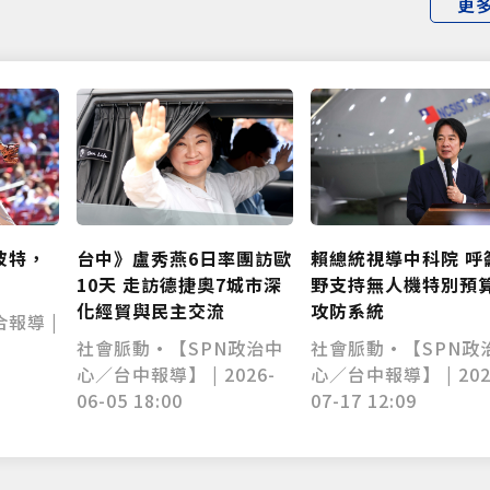
更
波特，
賴總統視導中科院 呼
台中》盧秀燕6日率團訪歐
野支持無人機特別預
10天 走訪德捷奧7城市深
攻防系統
化經貿與民主交流
報導 |
社會脈動•【SPN政
社會脈動•【SPN政治中
心／台中報導】 | 202
心／台中報導】 | 2026-
07-17 12:09
06-05 18:00