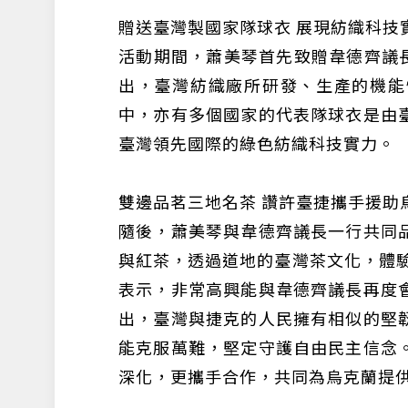
贈送臺灣製國家隊球衣 展現紡織科技
活動期間，蕭美琴首先致贈韋德齊議長
出，臺灣紡織廠所研發、生產的機能
中，亦有多個國家的代表隊球衣是由
臺灣領先國際的綠色紡織科技實力。
雙邊品茗三地名茶 讚許臺捷攜手援助
隨後，蕭美琴與韋德齊議長一行共同
與紅茶，透過道地的臺灣茶文化，體驗
表示，非常高興能與韋德齊議長再度
出，臺灣與捷克的人民擁有相似的堅
能克服萬難，堅定守護自由民主信念
深化，更攜手合作，共同為烏克蘭提