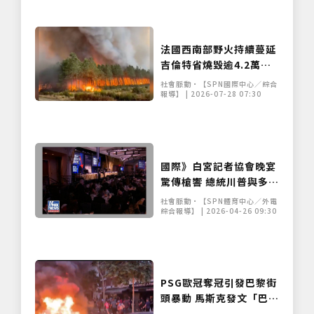
法國西南部野火持續蔓延
吉倫特省燒毀逾4.2萬公
頃 數萬居民緊急撤離
社會脈動•【SPN國際中心／綜合
報導】 | 2026-07-28 07:30
國際》白宮記者協會晚宴
驚傳槍響 總統川普與多名
高層緊急撤離
社會脈動•【SPN體育中心／外電
綜合報導】 | 2026-04-26 09:30
PSG歐冠奪冠引發巴黎街
頭暴動 馬斯克發文「巴黎
出問題了」引關注