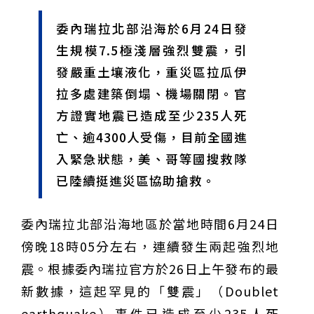
甲 萬人爭躦轎底響徹夜空
MLB》鄧愷威6局飆6K完封小熊奪第3勝！宰制力複製
委內瑞拉北部沿海於6月24日發
「王建民建仔旋風」引爆世代傳承
鐵觀音節政大登場 結合大文山友善食農與地方創生
臺德技職教育深層對話！德國Walther Rathenau師生
生規模7.5極淺層強烈雙震，引
造訪大安高工 體驗端午文化與前瞻工業實作
迎端午、抗酷暑！臺中盛夏水域系列活動本周六起兩地
發嚴重土壤液化，重災區拉瓜伊
開划
課堂搬到菜市場！北市13校「游於藝」成果展 導覽小
尖兵用藝術「說」出千年風俗
20年淬鍊！貓空纜車運量突破4,000萬人次 「天空綠
拉多處建築倒塌、機場關閉。官
洲」成國際打卡新地標
熊鷹羽毛與保育的兩難！金甌女中師生齊聚《飛吧！熊
方證實地震已造成至少235人死
鷹》特映會 深化原民文化與生態永續教育
29件神級作品齊聚葫蘆墩！「藝馬登豐」2026台灣工
藝之家聯展震撼登場
跨越百年的生物觀測！科博館、成大《時空丈量師》特
亡、逾4300人受傷，目前全國進
展：讓典藏標本說出氣候變遷真相
睽違七年！精品郵輪「島嶼天空號」首航臺中港 參山處
入緊急狀態，美、哥等國搜救隊
攜手縣市熱情迎賓
金牌搖籃驚傳「球荒」！江啟臣偕運彩公會挺萬和國
中，捐贈 1800 顆羽球助小將 4 月全中運奪金
台中》15分鐘的診療，13年的堅持！ 中山醫大牙醫系
已陸續挺進災區協助搶救。
跨海義診13年
委內瑞拉北部沿海地區於當地時間6月24日
傍晚18時05分左右，連續發生兩起強烈地
震。根據委內瑞拉官方於26日上午發布的最
新數據，這起罕見的「雙震」（Doublet
earthquake）事件已造成至少235人死