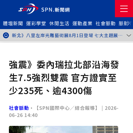
體壇新聞
金牌搖籃驚傳「球荒」！江啟臣偕運彩公會挺萬和國
運彩學堂
休閒生活
運動產業
社會脈動
脈動T
中，捐贈 1800 顆羽球助小將 4 月全中運奪金
台中》15分鐘的診療，13年的堅持！ 中山醫大牙醫系
跨海義診13年
新北》八里左岸光雕藝術展8月1日登場 七大主題展區
打造夏夜光影盛宴
台中》中聯油脂案釀全民恐慌 議員張芬郁質詢轟食安稽
查失衡釀隱匿漏洞
台中》九位台灣當代藝術家齊聚 《九境》聯展佛光緣台
社會脈動
國際脈動
中館登場
台北》北市25名學子赴美加交換！學長姐傳授「跨出舒
適圈」祕笈
台中》食安風暴擴大 中彰投苗縣市長參選人提「食安聯
強震》委內瑞拉北部沿海發
防治理平台」等3主張
台中》中山醫大攜手新創登陸亞洲生技展 發表「微奈米
眼用鏡片」等13項臨床研發技術
高雄》啟用近30年迎來外觀與結構重塑 高雄旗津輪渡
生7.5強烈雙震 官方證實至
站改造完工啟用
縮短藥效等待期！中山附醫引進速效抗憂鬱鼻噴劑 24
小時內見效、助重症患者重返社會
台北》首創水資源循環教育園區 民生水資再生廠環教館
少235死、逾4300傷
正式啟用
專題人物》我不是會長，是歐巴桑！」穆閩珠自掏腰包
30年守護帕運選手
台中》甜點烘焙成憂鬱症處方箋！25歲「準醫學生」靠
藝術治療走出多年陰霾
台中》強颱巴威逼近 中市勞工局籲落實防颱整備
社會脈動
•【SPN國際中心／綜合報導】 |
2026-
台中》中捷聯名VTuber活動告捷 首5日運量增24%周
06-26 14:40
邊營收破250萬
台中》看好綠美圖 大巨蛋商機！星享道攜手萬豪 打造
中部首間雅樂軒酒店
THE世界大學影響力排名公佈 中山醫大SDG3獲全球第
23名、全台醫學大學第3名
桃園市籌備115年全民運動會 體育局：預計9月前完成