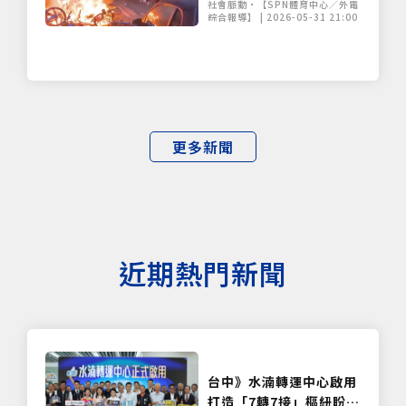
社會脈動•【SPN體育中心／外電
綜合報導】 | 2026-05-31 21:00
更多新聞
近期熱門新聞
台中》水湳轉運中心啟用
打造「7轉7接」樞紐盼紓