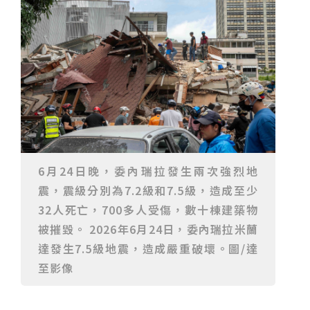
重要前置作業
2026年金星最佳觀賞期將至 週五日落後仰角達全年最
高
台中》中山醫大響應「30+大學計畫」 推出餐飲經營與
高齡照護學分專班
三星伴月聯手金星近鬼宿星團 端午連假西方低空上演天
文秀
台中》端午節前勞累驚覺單側無力 攤商「亞急性腦出
血」醫籲三徵兆速就醫
台中》跨越萬里深耕20年 中山附醫協助吐瓦魯建置首
套急診檢傷系統
世足》姆巴佩梅開二度破隊史紀錄 法國3比1擊敗塞內
加爾奪世界盃開門紅
搶攻端午連假人潮 臺北天文館推銀河特展與免費劇場搶
客
台中》萬豐國小奪少棒全國冠軍 赴美參賽盼各界正視
500萬經費缺口
蕭美琴視察帛琉Malakal島開發計畫 盼深化台帛水產與
醫療合作
婦人眼角冒水皰確診帶狀皰疹 臺中醫院跨科即時診治化
解失明與腦炎危機
參山處「梨山原民歌舞與工藝體驗」6月登場 結合永續
觀光推深度部落旅遊
台中》中央挹注逾8成！蔡其昌爭取4980萬 翻新清水五
6月24日晚，委內瑞拉發生兩次強烈地
權路道路與人行步道
智慧科技解救護士的腿！中山醫大與仁寶攜手「送藥機
震，震級分別為7.2級和7.5級，造成至少
器人」月省醫護120公里步程
台北》污水廠變身都市綠洲！內湖運動公園全新戲水區
盛大開放 智慧預約環教體驗
嘉義》搶攻端午親子商機！嘉義縣推「沉浸式角色扮
32人死亡，700多人受傷，數十棟建築物
演」 邀學童化身小海盜、建築職人全台放電
阿里山精品咖啡香 成為端午與暑假深度旅遊新亮點
被摧毀。 2026年6月24日，委內瑞拉米蘭
臺中甩「六都第一胖」稱號！「2026台中星燃計畫」啟
達發生7.5級地震，造成嚴重破壞。圖/達
動 祭150萬獎金邀市民健康減重
跨界解密「健康一體」 科博館、國衛院特展登場 手機
化身探險工具自主解謎
活潑親切打破失智框架！日王牌業務丹野智文抗病13
至影像
年，靠「第二大腦」獨自來台分享生命淚水
國際保育盛事首移師亞洲 Joint TAG全球專家會議臺北
登場
綠營中投參選人合體 拋「中投新市鎮」 交通與醫療跨
域治理成焦點
夜市變廟會！山邊媽、旱溪媽、大庄媽三媽首度齊巡逢