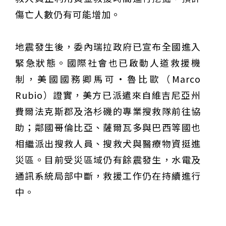
傷亡人數仍有可能增加。
地震發生後，委內瑞拉政府已宣布全國進入
緊急狀態。國際社會也已啟動人道救援機
制，美國國務卿馬可·魯比歐（Marco
Rubio）證實，美方已派遣來自維吉尼亞州
費爾法克斯郡及洛杉磯的專業搜救隊前往協
助；鄰國哥倫比亞、薩爾瓦多與巴西等國也
相繼派出搜救人員、搜救犬與醫療物資挺進
災區。目前受災區域仍有餘震發生，水電及
通訊系統局部中斷，救援工作仍在持續進行
僅必需的
Cookies
同意
中。