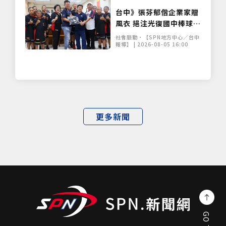
台中》張芬郁偕企業家贈
風衣 挹注光復國中棒球隊
資源
社會脈動•【SPN地方中心／台中
報導】 | 2026-08-05 16:00
更多新聞