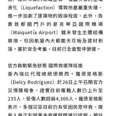
液化（Liquefaction）導致地基嚴重失穩，
進一步加劇了建築物的毀損程度。此外，負
責首都圈門戶的麥克蒂亞國際機場
（Maiquetía Airport）雖未發生主體結構
崩塌，但因航廈內大範圍天花板及建材剝
落，基於安全考量，目前已全面暫停營運。
官方啟動緊急狀態 國際救援隊挺進
委內瑞拉代理總統德爾西·羅德里格斯
（Delcy Rodríguez）於26日上午召開官方
災情簡報會，證實目前罹難人數已上升至
235人，受傷人數超過4,300人。羅德里格斯
表示，多個災區目前仍有受困民眾呼救，搜
救人員正利用黃金救援時間進行挖掘，預計