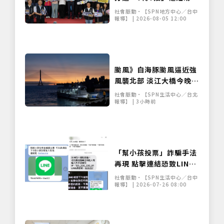
解國道與市區壅塞
社會脈動•【SPN地方中心／台中
報導】 | 2026-08-05 12:00
颱風》白海豚颱風逼近強
風襲北部 淡江大橋今晚9
時起預警性封閉機慢車道
社會脈動•【SPN生活中心／台北
報導】 | 3小時前
「幫小孩投票」詐騙手法
再現 點擊連結恐致LINE
帳號遭盜
社會脈動•【SPN生活中心／台中
報導】 | 2026-07-26 08:00