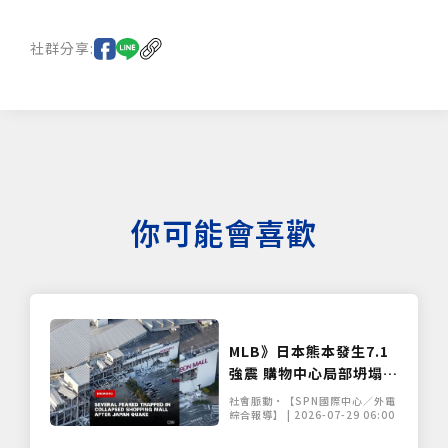
社群分享:
你可能會喜歡
MLB》日本熊本發生7.1
強震 購物中心局部坍塌傳
人員受困
社會脈動•【SPN國際中心／外電
綜合報導】 | 2026-07-29 06:00