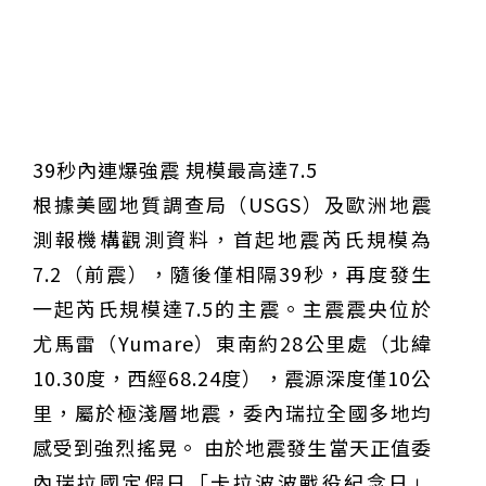
39秒內連爆強震 規模最高達7.5
根據美國地質調查局（USGS）及歐洲地震
測報機構觀測資料，首起地震芮氏規模為
7.2（前震），隨後僅相隔39秒，再度發生
一起芮氏規模達7.5的主震。主震震央位於
尤馬雷（Yumare）東南約28公里處（北緯
10.30度，西經68.24度），震源深度僅10公
里，屬於極淺層地震，委內瑞拉全國多地均
感受到強烈搖晃。 由於地震發生當天正值委
內瑞拉國定假日「卡拉波波戰役紀念日」