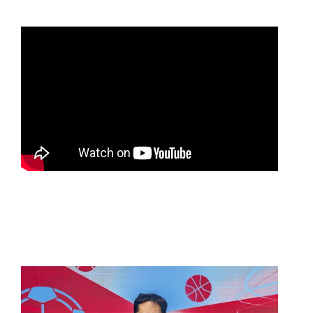
重要前置作業
2026年金星最佳觀賞期將至 週五日落後仰角達全年最
高
台中》中山醫大響應「30+大學計畫」 推出餐飲經營與
高齡照護學分專班
三星伴月聯手金星近鬼宿星團 端午連假西方低空上演天
文秀
台中》端午節前勞累驚覺單側無力 攤商「亞急性腦出
血」醫籲三徵兆速就醫
台中》跨越萬里深耕20年 中山附醫協助吐瓦魯建置首
套急診檢傷系統
世足》姆巴佩梅開二度破隊史紀錄 法國3比1擊敗塞內
加爾奪世界盃開門紅
搶攻端午連假人潮 臺北天文館推銀河特展與免費劇場搶
客
台中》萬豐國小奪少棒全國冠軍 赴美參賽盼各界正視
500萬經費缺口
蕭美琴視察帛琉Malakal島開發計畫 盼深化台帛水產與
醫療合作
婦人眼角冒水皰確診帶狀皰疹 臺中醫院跨科即時診治化
解失明與腦炎危機
參山處「梨山原民歌舞與工藝體驗」6月登場 結合永續
觀光推深度部落旅遊
台中》中央挹注逾8成！蔡其昌爭取4980萬 翻新清水五
權路道路與人行步道
智慧科技解救護士的腿！中山醫大與仁寶攜手「送藥機
器人」月省醫護120公里步程
台北》污水廠變身都市綠洲！內湖運動公園全新戲水區
盛大開放 智慧預約環教體驗
嘉義》搶攻端午親子商機！嘉義縣推「沉浸式角色扮
演」 邀學童化身小海盜、建築職人全台放電
阿里山精品咖啡香 成為端午與暑假深度旅遊新亮點
臺中甩「六都第一胖」稱號！「2026台中星燃計畫」啟
動 祭150萬獎金邀市民健康減重
跨界解密「健康一體」 科博館、國衛院特展登場 手機
化身探險工具自主解謎
活潑親切打破失智框架！日王牌業務丹野智文抗病13
年，靠「第二大腦」獨自來台分享生命淚水
國際保育盛事首移師亞洲 Joint TAG全球專家會議臺北
登場
綠營中投參選人合體 拋「中投新市鎮」 交通與醫療跨
域治理成焦點
夜市變廟會！山邊媽、旱溪媽、大庄媽三媽首度齊巡逢