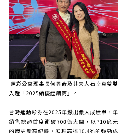
甲 萬人爭躦轎底響徹夜空
MLB》鄧愷威6局飆6K完封小熊奪第3勝！宰制力複製
「王建民建仔旋風」引爆世代傳承
鐵觀音節政大登場 結合大文山友善食農與地方創生
臺德技職教育深層對話！德國Walther Rathenau師生
造訪大安高工 體驗端午文化與前瞻工業實作
迎端午、抗酷暑！臺中盛夏水域系列活動本周六起兩地
開划
課堂搬到菜市場！北市13校「游於藝」成果展 導覽小
尖兵用藝術「說」出千年風俗
20年淬鍊！貓空纜車運量突破4,000萬人次 「天空綠
洲」成國際打卡新地標
熊鷹羽毛與保育的兩難！金甌女中師生齊聚《飛吧！熊
鷹》特映會 深化原民文化與生態永續教育
29件神級作品齊聚葫蘆墩！「藝馬登豐」2026台灣工
藝之家聯展震撼登場
跨越百年的生物觀測！科博館、成大《時空丈量師》特
展：讓典藏標本說出氣候變遷真相
睽違七年！精品郵輪「島嶼天空號」首航臺中港 參山處
攜手縣市熱情迎賓
金牌搖籃驚傳「球荒」！江啟臣偕運彩公會挺萬和國
中，捐贈 1800 顆羽球助小將 4 月全中運奪金
台中》15分鐘的診療，13年的堅持！ 中山醫大牙醫系
跨海義診13年
運彩公會理事長何昱奇及其夫人石幸真雙雙
入選「2025績優經銷商」。
台灣運動彩券在2025年繳出傲人成績單，年
銷售總額首度衝破700億大關，以710億元
的歷史新高紀錄，展現高達10.4%的強勁成