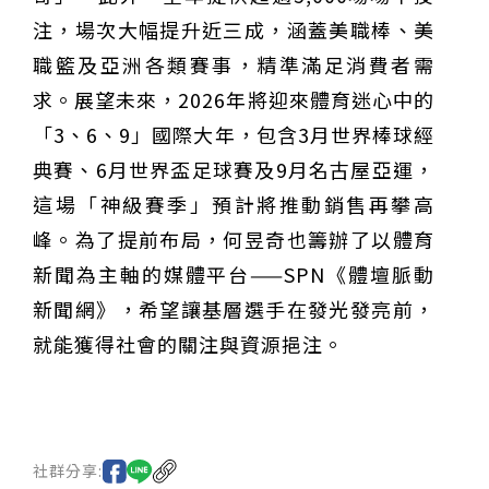
注，場次大幅提升近三成，涵蓋美職棒、美
職籃及亞洲各類賽事，精準滿足消費者需
求。展望未來，2026年將迎來體育迷心中的
「3、6、9」國際大年，包含3月世界棒球經
典賽、6月世界盃足球賽及9月名古屋亞運，
這場「神級賽季」預計將推動銷售再攀高
峰。為了提前布局，何昱奇也籌辦了以體育
新聞為主軸的媒體平台——SPN《體壇脈動
新聞網》，希望讓基層選手在發光發亮前，
就能獲得社會的關注與資源挹注。
社群分享: