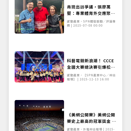
帛琉出訪爭議，張廖萬
堅：專業體育外交應聚焦
於交流與合作
運動產業•SPN體壇脈動／評論專
欄 | 2025-07-08 00:00
科藝電競新浪潮！ CCCE
全國大賽總決賽引爆松菸
AI、虛擬運動成千人焦
運動產業•【SPN產業中心／綜合
點！
報導】 | 2025-12-13 16:00
《美網公開賽》美網公開
賽史上最高的冠軍獎金 超
越其他3大滿貫賽
運動產業•外電綜合報導 | 2025-