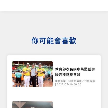
你可能會喜歡
僅必需的
Cookies
同意
教育部次長張廖萬堅創辦
陽光棒球夏令營
運動產業•記者翁清雅／台中報導
| 2025-07-29 00:00