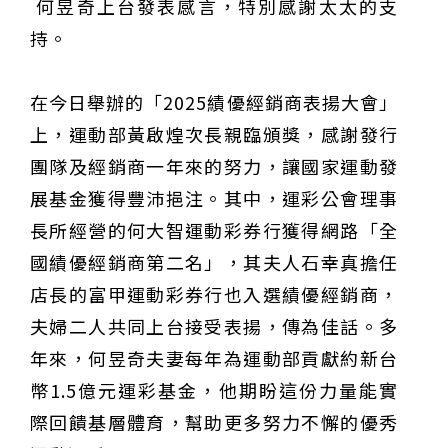
何昱奇上台發表感言，特別感謝太太的支
持。
在今日舉辦的「2025績優經銷商表揚大會」
上，運動部黃啟煌次長親臨頒獎，感謝發行
團隊及經銷商一年來的努力，讓國家運動發
展基金獲得豐沛挹注。其中，運彩公會理事
長所經營的何大智運動彩券行獲得網路「全
國績優經銷商第二名」，其夫人石幸真擔任
店長的富甲運動彩券行也入選績優經銷商，
夫婦二人共同上台接受表揚，傳為佳話。多
年來，何昱奇夫妻每年為運動部貢獻約新台
幣1.5億元運彩基金，他期盼這份力量能實
際回饋基層體育，幫助更多努力不懈的優秀