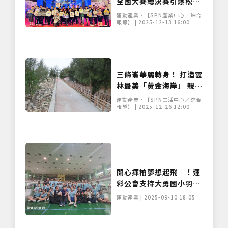
全國大賽總決賽引爆松菸
AI、虛擬運動成千人焦
運動產業•【SPN產業中心／綜合
點！
報導】 | 2025-12-13 16:00
三條崙華麗轉身！ 打造雲
林最美「黃金海岸」 親
海、自行車、夕陽美景一
運動產業•【SPN生活中心／綜合
網打盡
報導】 | 2025-12-26 12:00
開心揮拍夢想起飛 ！運
彩公會支持大勇國小羽球
隊
運動產業 | 2025-09-10 18:05