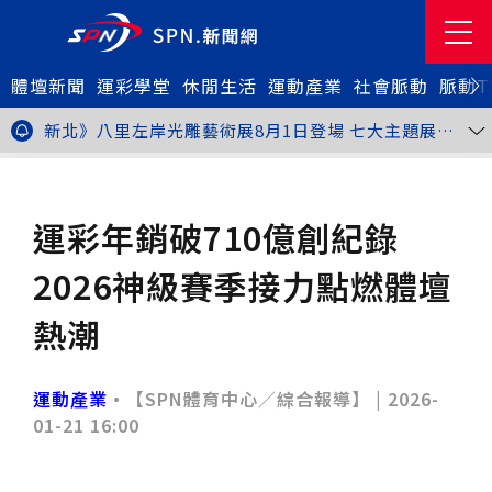
體壇新聞
金牌搖籃驚傳「球荒」！江啟臣偕運彩公會挺萬和國
運彩學堂
休閒生活
運動產業
社會脈動
脈動T
中，捐贈 1800 顆羽球助小將 4 月全中運奪金
台中》15分鐘的診療，13年的堅持！ 中山醫大牙醫系
跨海義診13年
新北》八里左岸光雕藝術展8月1日登場 七大主題展區
打造夏夜光影盛宴
台中》中聯油脂案釀全民恐慌 議員張芬郁質詢轟食安稽
查失衡釀隱匿漏洞
台中》九位台灣當代藝術家齊聚 《九境》聯展佛光緣台
運動產業
市場趨勢
中館登場
台北》北市25名學子赴美加交換！學長姐傳授「跨出舒
適圈」祕笈
台中》食安風暴擴大 中彰投苗縣市長參選人提「食安聯
運彩年銷破710億創紀錄
防治理平台」等3主張
台中》中山醫大攜手新創登陸亞洲生技展 發表「微奈米
眼用鏡片」等13項臨床研發技術
高雄》啟用近30年迎來外觀與結構重塑 高雄旗津輪渡
2026神級賽季接力點燃體壇
站改造完工啟用
縮短藥效等待期！中山附醫引進速效抗憂鬱鼻噴劑 24
小時內見效、助重症患者重返社會
台北》首創水資源循環教育園區 民生水資再生廠環教館
熱潮
正式啟用
專題人物》我不是會長，是歐巴桑！」穆閩珠自掏腰包
30年守護帕運選手
台中》甜點烘焙成憂鬱症處方箋！25歲「準醫學生」靠
藝術治療走出多年陰霾
台中》強颱巴威逼近 中市勞工局籲落實防颱整備
運動產業
•【SPN體育中心／綜合報導】 |
2026-
台中》中捷聯名VTuber活動告捷 首5日運量增24%周
01-21 16:00
邊營收破250萬
台中》看好綠美圖 大巨蛋商機！星享道攜手萬豪 打造
中部首間雅樂軒酒店
THE世界大學影響力排名公佈 中山醫大SDG3獲全球第
23名、全台醫學大學第3名
桃園市籌備115年全民運動會 體育局：預計9月前完成