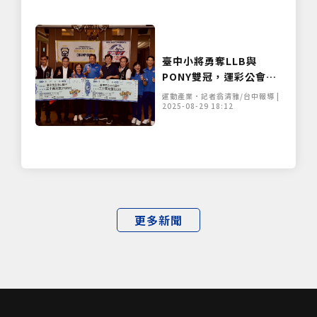
臺中小將勇奪LLB與
PONY雙冠，運彩公會慷
慨頒發60萬獎金！
運動產業•記者翁清雅/台中報導 |
2025-08-29 18:12
更多新聞