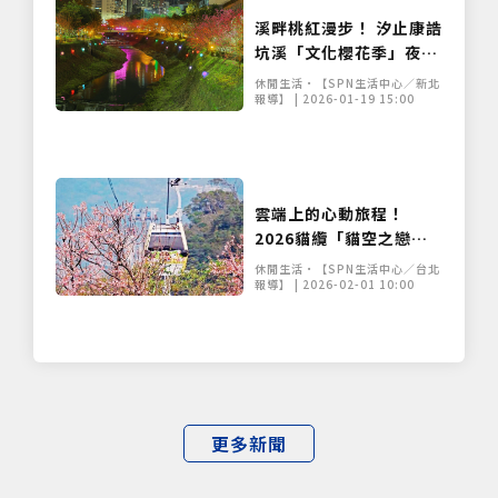
溪畔桃紅漫步！ 汐止康誥
僅必需的
Cookies
同意
坑溪「文化櫻花季」夜間
點燈 浪漫夜櫻首度登場
休閒生活•【SPN生活中心／新北
報導】 | 2026-01-19 15:00
雲端上的心動旅程！
2026貓纜「貓空之戀」
限量套票即日起開賣
休閒生活•【SPN生活中心／台北
報導】 | 2026-02-01 10:00
更多新聞