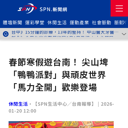
金牌搖籃驚傳「球荒」！江啟臣偕運彩公會挺萬和國
體壇新聞
中，捐贈 1800 顆羽球助小將 4 月全中運奪金
世足》阿根廷足球巨星梅西父親兼經紀人豪爾赫去世 享
運彩學堂
休閒生活
運動產業
社會脈動
脈動T
壽68歲
台中》15分鐘的診療，13年的堅持！ 中山醫大牙醫系
跨海義診13年
新北》八里左岸光雕藝術展8月1日登場 七大主題展區
打造夏夜光影盛宴
台中》中聯油脂案釀全民恐慌 議員張芬郁質詢轟食安稽
查失衡釀隱匿漏洞
台中》九位台灣當代藝術家齊聚 《九境》聯展佛光緣台
休閒生活
旅遊休閒
中館登場
台北》北市25名學子赴美加交換！學長姐傳授「跨出舒
適圈」祕笈
台中》食安風暴擴大 中彰投苗縣市長參選人提「食安聯
春節寒假遊台南！ 尖山埤
防治理平台」等3主張
台中》中山醫大攜手新創登陸亞洲生技展 發表「微奈米
眼用鏡片」等13項臨床研發技術
高雄》啟用近30年迎來外觀與結構重塑 高雄旗津輪渡
「鴨鴨派對」與頑皮世界
站改造完工啟用
縮短藥效等待期！中山附醫引進速效抗憂鬱鼻噴劑 24
小時內見效、助重症患者重返社會
台北》首創水資源循環教育園區 民生水資再生廠環教館
「馬力全開」歡樂登場
正式啟用
專題人物》我不是會長，是歐巴桑！」穆閩珠自掏腰包
30年守護帕運選手
台中》甜點烘焙成憂鬱症處方箋！25歲「準醫學生」靠
藝術治療走出多年陰霾
台中》強颱巴威逼近 中市勞工局籲落實防颱整備
休閒生活
•【SPN生活中心／台南報導】 |
2026-
台中》中捷聯名VTuber活動告捷 首5日運量增24%周
01-20 12:00
邊營收破250萬
台中》看好綠美圖 大巨蛋商機！星享道攜手萬豪 打造
中部首間雅樂軒酒店
THE世界大學影響力排名公佈 中山醫大SDG3獲全球第
23名、全台醫學大學第3名
桃園市籌備115年全民運動會 體育局：預計9月前完成