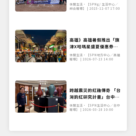
冬日送暖
休閒生活•【SPNg/ 生活中心／
綜合報導】 | 2025-12-07 17:00
高雄》高雄暑假推出「旗
津X哈瑪星盛夏優惠券」
串聯交通、住宿與商圈搶
休閒生活•【SPN地方中心／高雄
攻夏日觀光
報導】 | 2026-07-23 14:00
跨越震災的紅釉傳奇 「台
灣鈞紅研究計畫」台中長
榮華麗登場
休閒生活•【SPN生活中心／台中
報導】 | 2026-03-28 10:00