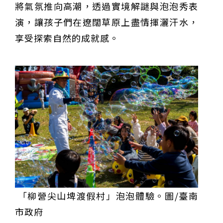
將氣氛推向高潮，透過實境解謎與泡泡秀表
演，讓孩子們在遼闊草原上盡情揮灑汗水，
享受探索自然的成就感。
「柳營尖山埤渡假村」泡泡體驗。圖/臺南
市政府