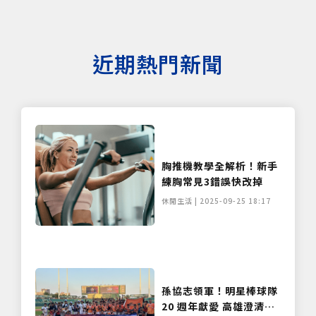
近期熱門新聞
胸推機教學全解析！新手
練胸常見3錯誤快改掉
休閒生活 | 2025-09-25 18:17
孫協志領軍！明星棒球隊
20 週年獻愛 高雄澄清湖