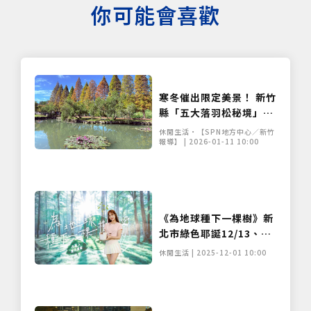
你可能會喜歡
寒冬催出限定美景！ 新竹
縣「五大落羽松秘境」染
紅冬日浪漫
休閒生活•【SPN地方中心／新竹
報導】 | 2026-01-11 10:00
《為地球種下一棵樹》新
北市綠色耶誕12/13、14
日快閃贈苗
休閒生活 | 2025-12-01 10:00