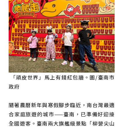
重要前置作業
2026年金星最佳觀賞期將至 週五日落後仰角達全年最
高
台中》中山醫大響應「30+大學計畫」 推出餐飲經營與
高齡照護學分專班
三星伴月聯手金星近鬼宿星團 端午連假西方低空上演天
文秀
台中》端午節前勞累驚覺單側無力 攤商「亞急性腦出
血」醫籲三徵兆速就醫
台中》跨越萬里深耕20年 中山附醫協助吐瓦魯建置首
套急診檢傷系統
世足》姆巴佩梅開二度破隊史紀錄 法國3比1擊敗塞內
加爾奪世界盃開門紅
搶攻端午連假人潮 臺北天文館推銀河特展與免費劇場搶
客
台中》萬豐國小奪少棒全國冠軍 赴美參賽盼各界正視
500萬經費缺口
蕭美琴視察帛琉Malakal島開發計畫 盼深化台帛水產與
醫療合作
婦人眼角冒水皰確診帶狀皰疹 臺中醫院跨科即時診治化
解失明與腦炎危機
參山處「梨山原民歌舞與工藝體驗」6月登場 結合永續
觀光推深度部落旅遊
台中》中央挹注逾8成！蔡其昌爭取4980萬 翻新清水五
權路道路與人行步道
智慧科技解救護士的腿！中山醫大與仁寶攜手「送藥機
「頑皮世界」馬上有錢紅包牆。圖/臺南市
器人」月省醫護120公里步程
台北》污水廠變身都市綠洲！內湖運動公園全新戲水區
政府
盛大開放 智慧預約環教體驗
嘉義》搶攻端午親子商機！嘉義縣推「沉浸式角色扮
演」 邀學童化身小海盜、建築職人全台放電
阿里山精品咖啡香 成為端午與暑假深度旅遊新亮點
臺中甩「六都第一胖」稱號！「2026台中星燃計畫」啟
隨著農曆新年與寒假腳步臨近，南台灣最適
動 祭150萬獎金邀市民健康減重
跨界解密「健康一體」 科博館、國衛院特展登場 手機
化身探險工具自主解謎
活潑親切打破失智框架！日王牌業務丹野智文抗病13
合家庭旅遊的城市——臺南，已準備好迎接
年，靠「第二大腦」獨自來台分享生命淚水
國際保育盛事首移師亞洲 Joint TAG全球專家會議臺北
全國遊客。臺南兩大旗艦級景點「柳營尖山
登場
綠營中投參選人合體 拋「中投新市鎮」 交通與醫療跨
域治理成焦點
夜市變廟會！山邊媽、旱溪媽、大庄媽三媽首度齊巡逢