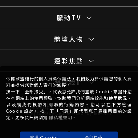
脈動TV
體壇人物
運彩焦點
依據歐盟施行的個人資料保護法，我們致力於保護您的個人資
關於我們
料並提供您對個人資料的掌握。
按一下「全部接受」，代表您允許我們置放 Cookie 來提升您
在本網站上的使用體驗、協助我們分析網站效能和使用狀況，
以及讓我們投放相關聯的行銷內容。您可以在下方管理
Website Design
Copyright 2026 © 體壇脈動 All
Cookie 設定。 按一下「同意」即代表您同意採用目前的設
Rights Reserved.
網頁設計
by
覺醒設計
定，更多資訊請瀏覽
隱私權聲明
。
管理 Cookies
全部接受