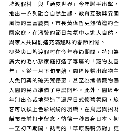
埤渡假村」與「頑皮世界」今年聯手出擊，
甲 萬人爭躦轎底響徹夜空
MLB》鄧愷威6局飆6K完封小熊奪第3勝！宰制力複製
「王建民建仔旋風」引爆世代傳承
鐵觀音節政大登場 結合大文山友善食農與地方創生
推出一系列融合自然生態、教育互動與異國
臺德技職教育深層對話！德國Walther Rathenau師生
風情的豐富慶典，市長黃偉哲更熱情邀約全
造訪大安高工 體驗端午文化與前瞻工業實作
迎端午、抗酷暑！臺中盛夏水域系列活動本周六起兩地
開划
課堂搬到菜市場！北市13校「游於藝」成果展 導覽小
國家庭，在溫馨的節日氣氛中走進大自然，
尖兵用藝術「說」出千年風俗
20年淬鍊！貓空纜車運量突破4,000萬人次 「天空綠
與家人共同創造充滿趣味的春節回憶。
洲」成國際打卡新地標
熊鷹羽毛與保育的兩難！金甌女中師生齊聚《飛吧！熊
鷹》特映會 深化原民文化與生態永續教育
29件神級作品齊聚葫蘆墩！「藝馬登豐」2026台灣工
柳營尖山埤渡假村在今年春節期間，特別為
藝之家聯展震撼登場
跨越百年的生物觀測！科博館、成大《時空丈量師》特
廣大的毛小孩家庭打造了專屬的「寵物友善
展：讓典藏標本說出氣候變遷真相
睽違七年！精品郵輪「島嶼天空號」首航臺中港 參山處
攜手縣市熱情迎賓
金牌搖籃驚傳「球荒」！江啟臣偕運彩公會挺萬和國
年」。從一月下旬開始，園區便祭出寵物主
中，捐贈 1800 顆羽球助小將 4 月全中運奪金
世足》阿根廷足球巨星梅西父親兼經紀人豪爾赫去世 享
人免門票的破天荒優惠，甚至為攜帶寵物鴨
壽68歲
入園的民眾準備了專屬飼料。此外，園區今
年別出心裁地營造了濃厚日式懷舊氛圍，旅
客可以換上色彩繽紛的羽織，在鳥居與招財
貓布景前打卡留念，彷彿一秒置身日本。初
一至初四期間，熱鬧的「草原鴨鴨派對」更