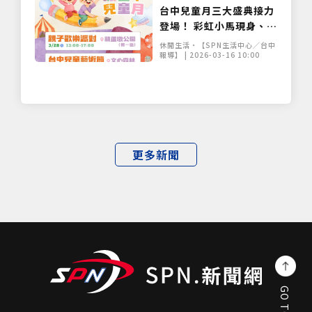
台中兒童月三大盛典接力
登場！ 彩虹小馬現身、紙
風車劇團開演 寵孩無極限
休閒生活•【SPN生活中心／台中
報導】 | 2026-03-16 10:00
更多新聞
GO TOP