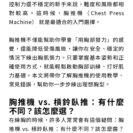
重要前置作業
2026年金星最佳觀賞期將至 週五日落後仰角達全年最
控制力還不穩定的新手來說，難度和風險都相
高
台中》中山醫大響應「30+大學計畫」 推出餐飲經營與
對較高。這時候，胸推機（Chest Press
高齡照護學分專班
三星伴月聯手金星近鬼宿星團 端午連假西方低空上演天
文秀
台中》端午節前勞累驚覺單側無力 攤商「亞急性腦出
Machine） 就是最適合的入門選擇。
血」醫籲三徵兆速就醫
台中》跨越萬里深耕20年 中山附醫協助吐瓦魯建置首
套急診檢傷系統
世足》姆巴佩梅開二度破隊史紀錄 法國3比1擊敗塞內
胸推機不僅能幫助你學會「用胸部發力」的感
加爾奪世界盃開門紅
搶攻端午連假人潮 臺北天文館推銀河特展與免費劇場搶
客
台中》萬豐國小奪少棒全國冠軍 赴美參賽盼各界正視
覺，還能降低受傷風險，讓你在安全、穩定的
500萬經費缺口
蕭美琴視察帛琉Malakal島開發計畫 盼深化台帛水產與
情況下練出胸肌張力。只要掌握基本姿勢和正
醫療合作
婦人眼角冒水皰確診帶狀皰疹 臺中醫院跨科即時診治化
解失明與腦炎危機
參山處「梨山原民歌舞與工藝體驗」6月登場 結合永續
確使用方式，就能輕鬆啟動胸部訓練、打好肌
觀光推深度部落旅遊
台中》中央挹注逾8成！蔡其昌爭取4980萬 翻新清水五
力基礎。本文將帶你了解胸推機的使用教學、
權路道路與人行步道
智慧科技解救護士的腿！中山醫大與仁寶攜手「送藥機
器人」月省醫護120公里步程
台北》污水廠變身都市綠洲！內湖運動公園全新戲水區
常見錯誤，幫助你一步步練出理想胸型。
盛大開放 智慧預約環教體驗
嘉義》搶攻端午親子商機！嘉義縣推「沉浸式角色扮
演」 邀學童化身小海盜、建築職人全台放電
阿里山精品咖啡香 成為端午與暑假深度旅遊新亮點
胸推機 vs. 槓鈴臥推：有什麼
臺中甩「六都第一胖」稱號！「2026台中星燃計畫」啟
不同？該怎麼選？
動 祭150萬獎金邀市民健康減重
跨界解密「健康一體」 科博館、國衛院特展登場 手機
化身探險工具自主解謎
活潑親切打破失智框架！日王牌業務丹野智文抗病13
在練胸的時候，許多人常常會有這個疑問：胸
年，靠「第二大腦」獨自來台分享生命淚水
國際保育盛事首移師亞洲 Joint TAG全球專家會議臺北
登場
綠營中投參選人合體 拋「中投新市鎮」 交通與醫療跨
推機 vs. 槓鈴臥推：有什麼不同？該怎麼選？
域治理成焦點
夜市變廟會！山邊媽、旱溪媽、大庄媽三媽首度齊巡逢