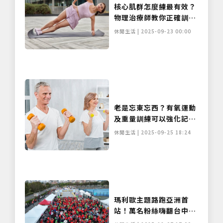
核心肌群怎麼練最有效？
物理治療師教你正確訓練
法，遠離腰痠體態歪
休閒生活 | 2025-09-23 00:00
老是忘東忘西？有氧運動
及重量訓練可以強化記憶
力
休閒生活 | 2025-09-25 18:24
瑪利歐主題路跑亞洲首
站！萬名粉絲嗨翻台中中
央球場