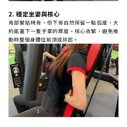
2. 穩定坐姿與核心
背部緊貼椅背，但下背自然保留一點弧度，大
約能塞下一隻手掌的厚度。核心收緊，避免推
動時整個身體往前頂或拱起。