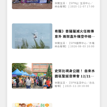
冬日送暖
休閒生活•【SPNg/ 生活中心／
綜合報導】 | 2025-12-07 17:00
希臘》普薩薩滅火任務傳
意外 兩架直升機空中相撞
搜救行動進行中
休閒生活•【SPN國際中心／外電
綜合報導】 | 2026-08-03 10:00
史努比現身公館！ 自來水
園區聖誕音樂會 12/21
免費入園 聽管樂、吃湯圓
休閒生活•【SPN生活中心／台北
暖心過冬至
報導】 | 2025-12-20 10:00