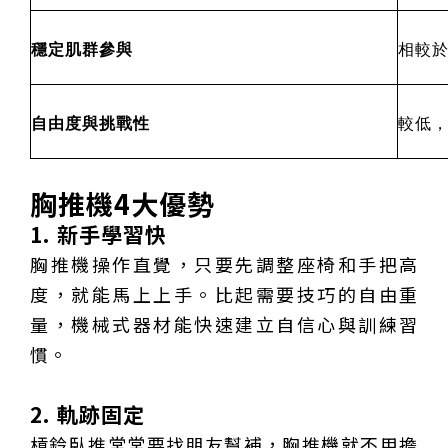
穩定肌群參與
相較
自由度與挑戰性
較低
胸推機4大優勢
1. 新手學習快
胸推機操作直覺，只要先調整座椅和手把高
度，就能馬上上手。比起需要技巧的自由重
量，機械式器材能快速建立自信心與訓練習
慣。
2. 軌跡固定
槓鈴臥推常常要找朋友幫補，胸推機就不用擔