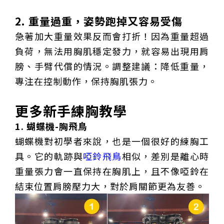
2. 重量過重，姿勢跑掉又容易受傷
急著加大重量效果反而會打折！因為重量超過
負荷，無法用胸肌穩定發力，就容易出現用肩
膀、手臂代償的情況。調整建議：降低重量，
專注在控制動作，保持胸肌張力。
更多新手練胸教學
1. 蝴蝶機-胸飛鳥
蝴蝶機對初學者來說，也是一個很好的練胸工
具。它的軌跡與
啞鈴飛鳥
相似，差別是離心時
重量張力會一直保持在胸肌上，且不像啞鈴在
僅必需的
Cookies
同意
結束位置肩膀壓力大，對於肩關節更為友善。