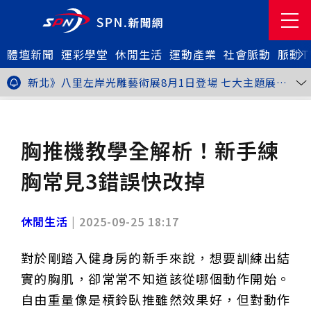
體壇新聞
金牌搖籃驚傳「球荒」！江啟臣偕運彩公會挺萬和國
運彩學堂
休閒生活
運動產業
社會脈動
脈動T
中，捐贈 1800 顆羽球助小將 4 月全中運奪金
台中》15分鐘的診療，13年的堅持！ 中山醫大牙醫系
跨海義診13年
新北》八里左岸光雕藝術展8月1日登場 七大主題展區
打造夏夜光影盛宴
台中》中聯油脂案釀全民恐慌 議員張芬郁質詢轟食安稽
查失衡釀隱匿漏洞
台中》九位台灣當代藝術家齊聚 《九境》聯展佛光緣台
休閒生活
健身活動
中館登場
台北》北市25名學子赴美加交換！學長姐傳授「跨出舒
適圈」祕笈
台中》食安風暴擴大 中彰投苗縣市長參選人提「食安聯
胸推機教學全解析！新手練
防治理平台」等3主張
台中》中山醫大攜手新創登陸亞洲生技展 發表「微奈米
眼用鏡片」等13項臨床研發技術
高雄》啟用近30年迎來外觀與結構重塑 高雄旗津輪渡
胸常見3錯誤快改掉
站改造完工啟用
縮短藥效等待期！中山附醫引進速效抗憂鬱鼻噴劑 24
小時內見效、助重症患者重返社會
台北》首創水資源循環教育園區 民生水資再生廠環教館
正式啟用
專題人物》我不是會長，是歐巴桑！」穆閩珠自掏腰包
休閒生活
|
2025-09-25 18:17
30年守護帕運選手
台中》甜點烘焙成憂鬱症處方箋！25歲「準醫學生」靠
藝術治療走出多年陰霾
台中》強颱巴威逼近 中市勞工局籲落實防颱整備
對於剛踏入健身房的新手來說，想要訓練出結
台中》中捷聯名VTuber活動告捷 首5日運量增24%周
邊營收破250萬
台中》看好綠美圖 大巨蛋商機！星享道攜手萬豪 打造
實的胸肌，卻常常不知道該從哪個動作開始。
中部首間雅樂軒酒店
THE世界大學影響力排名公佈 中山醫大SDG3獲全球第
自由重量像是槓鈴臥推雖然效果好，但對動作
23名、全台醫學大學第3名
桃園市籌備115年全民運動會 體育局：預計9月前完成