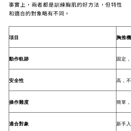
事實上，兩者都是訓練胸肌的好方法，但特性
甲 萬人爭躦轎底響徹夜空
MLB》鄧愷威6局飆6K完封小熊奪第3勝！宰制力複製
「王建民建仔旋風」引爆世代傳承
鐵觀音節政大登場 結合大文山友善食農與地方創生
和適合的對象略有不同。
臺德技職教育深層對話！德國Walther Rathenau師生
造訪大安高工 體驗端午文化與前瞻工業實作
迎端午、抗酷暑！臺中盛夏水域系列活動本周六起兩地
開划
課堂搬到菜市場！北市13校「游於藝」成果展 導覽小
尖兵用藝術「說」出千年風俗
20年淬鍊！貓空纜車運量突破4,000萬人次 「天空綠
項目
胸推
洲」成國際打卡新地標
熊鷹羽毛與保育的兩難！金甌女中師生齊聚《飛吧！熊
鷹》特映會 深化原民文化與生態永續教育
29件神級作品齊聚葫蘆墩！「藝馬登豐」2026台灣工
藝之家聯展震撼登場
跨越百年的生物觀測！科博館、成大《時空丈量師》特
動作軌跡
固定
展：讓典藏標本說出氣候變遷真相
睽違七年！精品郵輪「島嶼天空號」首航臺中港 參山處
攜手縣市熱情迎賓
金牌搖籃驚傳「球荒」！江啟臣偕運彩公會挺萬和國
中，捐贈 1800 顆羽球助小將 4 月全中運奪金
台中》15分鐘的診療，13年的堅持！ 中山醫大牙醫系
跨海義診13年
安全性
高，
操作難度
簡單
適合對象
新手