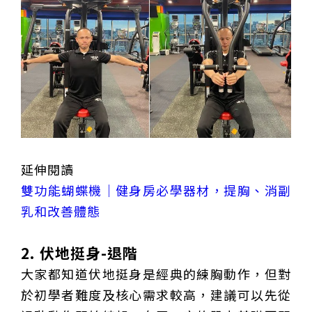
延伸閱讀
雙功能蝴蝶機｜健身房必學器材，提胸、消副
乳和改善體態
2. 伏地挺身-退階
大家都知道伏地挺身是經典的練胸動作，但對
於初學者難度及核心需求較高，建議可以先從