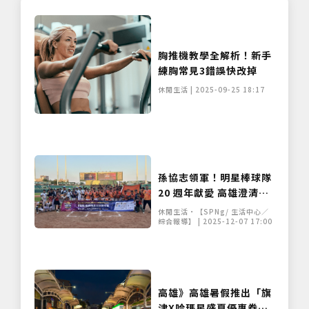
胸推機教學全解析！新手
練胸常見3錯誤快改掉
休閒生活 | 2025-09-25 18:17
孫協志領軍！明星棒球隊
20 週年獻愛 高雄澄清湖
冬日送暖
休閒生活•【SPNg/ 生活中心／
綜合報導】 | 2025-12-07 17:00
高雄》高雄暑假推出「旗
津X哈瑪星盛夏優惠券」