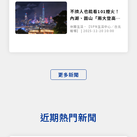
不擠人也能看101煙火！
內湖、圓山「兩大登高秘
境」大公開 享受奢華浪漫
休閒生活•【SPN生活中心／台北
跨年視角
報導】 | 2025-12-20 10:00
更多新聞
近期熱門新聞