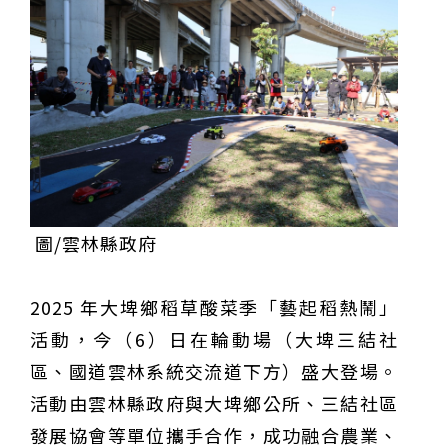
23名、全台醫學大學第3名
桃園市籌備115年全民運動會 體育局：預計9月前完成
重要前置作業
2026年金星最佳觀賞期將至 週五日落後仰角達全年最
高
台中》中山醫大響應「30+大學計畫」 推出餐飲經營與
高齡照護學分專班
三星伴月聯手金星近鬼宿星團 端午連假西方低空上演天
文秀
台中》端午節前勞累驚覺單側無力 攤商「亞急性腦出
血」醫籲三徵兆速就醫
台中》跨越萬里深耕20年 中山附醫協助吐瓦魯建置首
套急診檢傷系統
世足》姆巴佩梅開二度破隊史紀錄 法國3比1擊敗塞內
加爾奪世界盃開門紅
搶攻端午連假人潮 臺北天文館推銀河特展與免費劇場搶
客
台中》萬豐國小奪少棒全國冠軍 赴美參賽盼各界正視
500萬經費缺口
蕭美琴視察帛琉Malakal島開發計畫 盼深化台帛水產與
醫療合作
婦人眼角冒水皰確診帶狀皰疹 臺中醫院跨科即時診治化
解失明與腦炎危機
參山處「梨山原民歌舞與工藝體驗」6月登場 結合永續
圖/雲林縣政府
觀光推深度部落旅遊
台中》中央挹注逾8成！蔡其昌爭取4980萬 翻新清水五
權路道路與人行步道
智慧科技解救護士的腿！中山醫大與仁寶攜手「送藥機
器人」月省醫護120公里步程
台北》污水廠變身都市綠洲！內湖運動公園全新戲水區
2025 年大埤鄉稻草酸菜季「藝起稻熱鬧」
盛大開放 智慧預約環教體驗
嘉義》搶攻端午親子商機！嘉義縣推「沉浸式角色扮
活動，今（6）日在輪動場（大埤三結社
演」 邀學童化身小海盜、建築職人全台放電
阿里山精品咖啡香 成為端午與暑假深度旅遊新亮點
臺中甩「六都第一胖」稱號！「2026台中星燃計畫」啟
區、國道雲林系統交流道下方）盛大登場。
動 祭150萬獎金邀市民健康減重
跨界解密「健康一體」 科博館、國衛院特展登場 手機
活動由雲林縣政府與大埤鄉公所、三結社區
化身探險工具自主解謎
活潑親切打破失智框架！日王牌業務丹野智文抗病13
年，靠「第二大腦」獨自來台分享生命淚水
國際保育盛事首移師亞洲 Joint TAG全球專家會議臺北
發展協會等單位攜手合作，成功融合農業、
登場
綠營中投參選人合體 拋「中投新市鎮」 交通與醫療跨