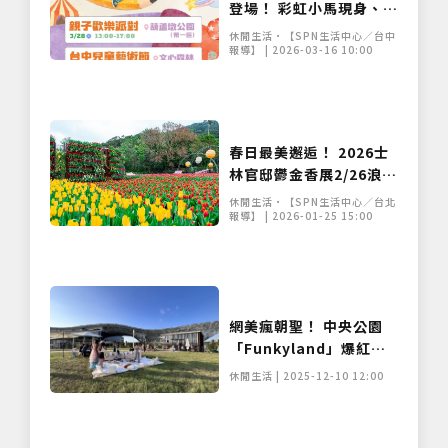
登場！ 彩虹小馬現身、紙
風車劇團開演 寵孩無極限
休閒生活•【SPN生活中心／台中
報導】 | 2026-03-16 10:00
春日最美邂逅！ 2026士
林官邸鬱金香展2/26浪漫
盛開
休閒生活•【SPN生活中心／台北
報導】 | 2026-01-25 15:00
網美瘋朝聖！ 中央公園
「Funkyland」爆紅，
質感系野餐咖啡新地標全
休閒生活 | 2025-12-10 12:00
台吸睛！
僅必需的
Cookies
同意