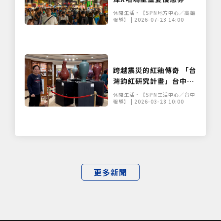
串聯交通、住宿與商圈搶
休閒生活•【SPN地方中心／高雄
攻夏日觀光
報導】 | 2026-07-23 14:00
跨越震災的紅釉傳奇 「台
灣鈞紅研究計畫」台中長
榮華麗登場
休閒生活•【SPN生活中心／台中
報導】 | 2026-03-28 10:00
更多新聞