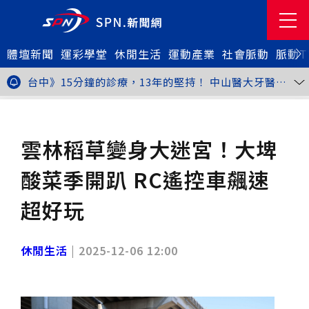
體壇新聞
金牌搖籃驚傳「球荒」！江啟臣偕運彩公會挺萬和國
運彩學堂
休閒生活
運動產業
社會脈動
脈動T
中，捐贈 1800 顆羽球助小將 4 月全中運奪金
世足》阿根廷足球巨星梅西父親兼經紀人豪爾赫去世 享
壽68歲
台中》15分鐘的診療，13年的堅持！ 中山醫大牙醫系
跨海義診13年
新北》八里左岸光雕藝術展8月1日登場 七大主題展區
打造夏夜光影盛宴
台中》中聯油脂案釀全民恐慌 議員張芬郁質詢轟食安稽
休閒生活
旅遊休閒
查失衡釀隱匿漏洞
台中》九位台灣當代藝術家齊聚 《九境》聯展佛光緣台
中館登場
台北》北市25名學子赴美加交換！學長姐傳授「跨出舒
雲林稻草變身大迷宮！大埤
適圈」祕笈
台中》食安風暴擴大 中彰投苗縣市長參選人提「食安聯
防治理平台」等3主張
台中》中山醫大攜手新創登陸亞洲生技展 發表「微奈米
酸菜季開趴 RC遙控車飆速
眼用鏡片」等13項臨床研發技術
高雄》啟用近30年迎來外觀與結構重塑 高雄旗津輪渡
站改造完工啟用
縮短藥效等待期！中山附醫引進速效抗憂鬱鼻噴劑 24
超好玩
小時內見效、助重症患者重返社會
台北》首創水資源循環教育園區 民生水資再生廠環教館
正式啟用
專題人物》我不是會長，是歐巴桑！」穆閩珠自掏腰包
30年守護帕運選手
台中》甜點烘焙成憂鬱症處方箋！25歲「準醫學生」靠
休閒生活
|
2025-12-06 12:00
藝術治療走出多年陰霾
台中》強颱巴威逼近 中市勞工局籲落實防颱整備
台中》中捷聯名VTuber活動告捷 首5日運量增24%周
邊營收破250萬
台中》看好綠美圖 大巨蛋商機！星享道攜手萬豪 打造
中部首間雅樂軒酒店
THE世界大學影響力排名公佈 中山醫大SDG3獲全球第