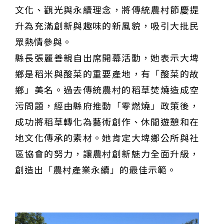
文化、觀光與永續理念，將傳統農村節慶提
域治理成焦點
夜市變廟會！山邊媽、旱溪媽、大庄媽三媽首度齊巡逢
甲 萬人爭躦轎底響徹夜空
MLB》鄧愷威6局飆6K完封小熊奪第3勝！宰制力複製
升為充滿創新與趣味的新風貌，吸引大批民
「王建民建仔旋風」引爆世代傳承
鐵觀音節政大登場 結合大文山友善食農與地方創生
眾熱情參與。
臺德技職教育深層對話！德國Walther Rathenau師生
造訪大安高工 體驗端午文化與前瞻工業實作
迎端午、抗酷暑！臺中盛夏水域系列活動本周六起兩地
縣長張麗善親自出席開幕活動，她表示大埤
開划
課堂搬到菜市場！北市13校「游於藝」成果展 導覽小
鄉是稻米與酸菜的重要產地，有「酸菜的故
尖兵用藝術「說」出千年風俗
20年淬鍊！貓空纜車運量突破4,000萬人次 「天空綠
洲」成國際打卡新地標
熊鷹羽毛與保育的兩難！金甌女中師生齊聚《飛吧！熊
鄉」美名。過去傳統農村的稻草焚燒造成空
鷹》特映會 深化原民文化與生態永續教育
29件神級作品齊聚葫蘆墩！「藝馬登豐」2026台灣工
污問題，經由縣府推動「零燃燒」政策後，
藝之家聯展震撼登場
跨越百年的生物觀測！科博館、成大《時空丈量師》特
展：讓典藏標本說出氣候變遷真相
睽違七年！精品郵輪「島嶼天空號」首航臺中港 參山處
成功將稻草轉化為藝術創作、休閒遊憩和在
攜手縣市熱情迎賓
金牌搖籃驚傳「球荒」！江啟臣偕運彩公會挺萬和國
中，捐贈 1800 顆羽球助小將 4 月全中運奪金
世足》阿根廷足球巨星梅西父親兼經紀人豪爾赫去世 享
地文化傳承的素材。她肯定大埤鄉公所與社
壽68歲
區協會的努力，讓農村創新魅力全面升級，
創造出「農村產業永續」的最佳示範。