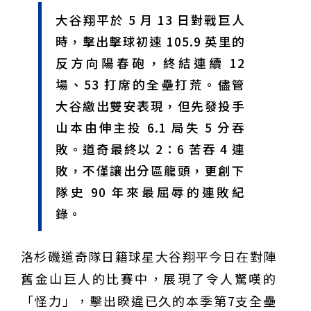
甲 萬人爭躦轎底響徹夜空
MLB》鄧愷威6局飆6K完封小熊奪第3勝！宰制力複製
「王建民建仔旋風」引爆世代傳承
鐵觀音節政大登場 結合大文山友善食農與地方創生
大谷翔平於 5 月 13 日對戰巨人
臺德技職教育深層對話！德國Walther Rathenau師生
時，擊出擊球初速 105.9 英里的
造訪大安高工 體驗端午文化與前瞻工業實作
迎端午、抗酷暑！臺中盛夏水域系列活動本周六起兩地
開划
課堂搬到菜市場！北市13校「游於藝」成果展 導覽小
反方向陽春砲，終結連續 12
尖兵用藝術「說」出千年風俗
20年淬鍊！貓空纜車運量突破4,000萬人次 「天空綠
場、53 打席的全壘打荒。儘管
洲」成國際打卡新地標
熊鷹羽毛與保育的兩難！金甌女中師生齊聚《飛吧！熊
鷹》特映會 深化原民文化與生態永續教育
29件神級作品齊聚葫蘆墩！「藝馬登豐」2026台灣工
大谷繳出雙安表現，但先發投手
藝之家聯展震撼登場
跨越百年的生物觀測！科博館、成大《時空丈量師》特
山本由伸主投 6.1 局失 5 分吞
展：讓典藏標本說出氣候變遷真相
睽違七年！精品郵輪「島嶼天空號」首航臺中港 參山處
敗。道奇最終以 2：6 苦吞 4 連
攜手縣市熱情迎賓
金牌搖籃驚傳「球荒」！江啟臣偕運彩公會挺萬和國
中，捐贈 1800 顆羽球助小將 4 月全中運奪金
台中》15分鐘的診療，13年的堅持！ 中山醫大牙醫系
敗，不僅讓出分區龍頭，更創下
跨海義診13年
隊史 90 年來最屈辱的連敗紀
錄。
洛杉磯道奇隊日籍球星大谷翔平今日在對陣
舊金山巨人的比賽中，展現了令人驚嘆的
「怪力」，擊出睽違已久的本季第7支全壘