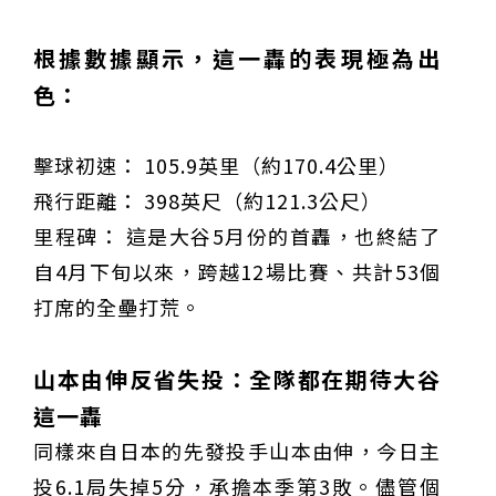
根據數據顯示，這一轟的表現極為出
色：
擊球初速： 105.9英里（約170.4公里）
飛行距離： 398英尺（約121.3公尺）
里程碑： 這是大谷5月份的首轟，也終結了
自4月下旬以來，跨越12場比賽、共計53個
打席的全壘打荒。
山本由伸反省失投：全隊都在期待大谷
這一轟
同樣來自日本的先發投手山本由伸，今日主
投6.1局失掉5分，承擔本季第3敗。儘管個