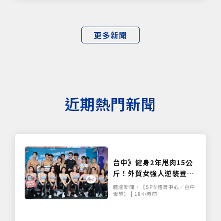
更多新聞
近期熱門新聞
台中》健身2年甩肉15公
斤！外貿女強人逆襲登台
展堅實體態 World Gym
體壇新聞•【SPN體育中心／台中
盛事移師台中開戰
報導】 | 18小時前