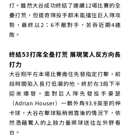
打。雖然大谷成功終結了連續12場比賽的全
壘打荒，但道奇隊投手群未能擋住巨人隊攻
勢，最終以2：6不敵對手，苦吞近期4連
敗。
終結53打席全壘打荒 展現驚人反方向長
打力
大谷翔平在本場比賽擔任先發指定打擊，前
段時間陷入長打低潮的他，終於在3局下半
迎來爆發。面對巨人隊先發投手豪瑟
（Adrian Houser）一顆外角93.9英里的伸
卡球，大谷在擊球點稍微靠後的情況下，依
然憑藉驚人的上肢力量將球送往左外野看
台。