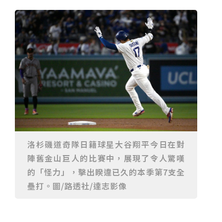
高
台中》中山醫大響應「30+大學計畫」 推出餐飲經營與
高齡照護學分專班
三星伴月聯手金星近鬼宿星團 端午連假西方低空上演天
文秀
台中》端午節前勞累驚覺單側無力 攤商「亞急性腦出
血」醫籲三徵兆速就醫
台中》跨越萬里深耕20年 中山附醫協助吐瓦魯建置首
套急診檢傷系統
世足》姆巴佩梅開二度破隊史紀錄 法國3比1擊敗塞內
加爾奪世界盃開門紅
搶攻端午連假人潮 臺北天文館推銀河特展與免費劇場搶
客
台中》萬豐國小奪少棒全國冠軍 赴美參賽盼各界正視
500萬經費缺口
蕭美琴視察帛琉Malakal島開發計畫 盼深化台帛水產與
醫療合作
婦人眼角冒水皰確診帶狀皰疹 臺中醫院跨科即時診治化
解失明與腦炎危機
參山處「梨山原民歌舞與工藝體驗」6月登場 結合永續
觀光推深度部落旅遊
台中》中央挹注逾8成！蔡其昌爭取4980萬 翻新清水五
權路道路與人行步道
智慧科技解救護士的腿！中山醫大與仁寶攜手「送藥機
器人」月省醫護120公里步程
台北》污水廠變身都市綠洲！內湖運動公園全新戲水區
盛大開放 智慧預約環教體驗
嘉義》搶攻端午親子商機！嘉義縣推「沉浸式角色扮
洛杉磯道奇隊日籍球星大谷翔平今日在對
演」 邀學童化身小海盜、建築職人全台放電
阿里山精品咖啡香 成為端午與暑假深度旅遊新亮點
陣舊金山巨人的比賽中，展現了令人驚嘆
臺中甩「六都第一胖」稱號！「2026台中星燃計畫」啟
的「怪力」，擊出睽違已久的本季第7支全
動 祭150萬獎金邀市民健康減重
跨界解密「健康一體」 科博館、國衛院特展登場 手機
化身探險工具自主解謎
活潑親切打破失智框架！日王牌業務丹野智文抗病13
壘打。圖/路透社/達志影像
年，靠「第二大腦」獨自來台分享生命淚水
國際保育盛事首移師亞洲 Joint TAG全球專家會議臺北
登場
綠營中投參選人合體 拋「中投新市鎮」 交通與醫療跨
域治理成焦點
夜市變廟會！山邊媽、旱溪媽、大庄媽三媽首度齊巡逢