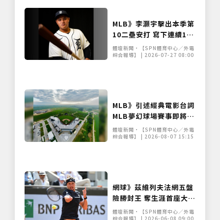
MLB》李灝宇擊出本季第
10二壘安打 寫下連續11
場安打個人新紀錄
體壇新聞•【SPN體育中心／外電
綜合報導】 | 2026-07-27 08:00
MLB》引述經典電影台詞
MLB夢幻球場賽事即將重
返玉米田
體壇新聞•【SPN體育中心／外電
綜合報導】 | 2026-08-07 15:15
網球》茲維列夫法網五盤
險勝封王 奪生涯首座大滿
貫寫德國30年紀錄
體壇新聞•【SPN體育中心／外電
綜合報導】 | 2026-06-08 09:00