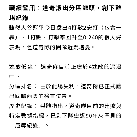
戰績警訊：道奇讓出分區龍頭，創下難
堪紀錄
雖然大谷翔平今日繳出4打數2安打（包含一
轟）、1打點、打擊率回升至0.240的個人好
表現，但道奇隊的團隊近況堪憂。
連敗低迷： 道奇隊目前正處於4連敗的泥沼
中。
分區排名： 由於此場失利，道奇隊已正式讓
出國聯西區的榜首位置。
歷史紀錄： 媒體指出，道奇隊目前的連敗與
特定數據指標，已創下隊史近90年來罕見的
「屈辱紀錄」。