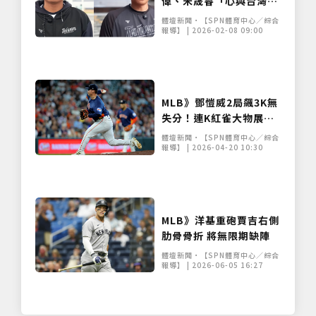
偉、宋晟睿「心與台灣隊
同在」
體壇新聞•【SPN體育中心／綜合
報導】 | 2026-02-08 09:00
MLB》鄧愷威2局飆3K無
失分！連K紅雀大物展現
宰制力，防禦率降至1.98
體壇新聞•【SPN體育中心／綜合
報導】 | 2026-04-20 10:30
MLB》洋基重砲賈吉右側
肋骨骨折 將無限期缺陣
體壇新聞•【SPN體育中心／綜合
報導】 | 2026-06-05 16:27