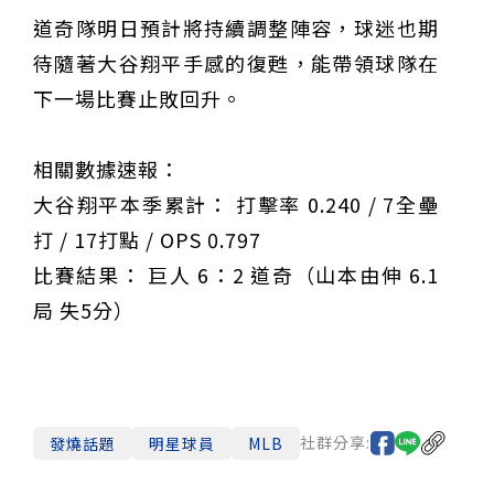
道奇隊明日預計將持續調整陣容，球迷也期
待隨著大谷翔平手感的復甦，能帶領球隊在
下一場比賽止敗回升。
相關數據速報：
大谷翔平本季累計： 打擊率 0.240 / 7全壘
打 / 17打點 / OPS 0.797
比賽結果： 巨人 6：2 道奇（山本由伸 6.1
局 失5分）
社群分享:
發燒話題
明星球員
MLB