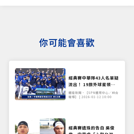
僅必需的
Cookies
同意
你可能會喜歡
經典賽中華隊43人名單疑
流出！ 19旅外球星領軍
5名20歲強投成焦點
體壇新聞•【SPN體育中心／綜合
報導】 | 2026-01-12 10:00
經典賽遺珠的告白 吳俊