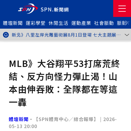
金牌搖籃驚傳「球荒」！江啟臣偕運彩公會挺萬和國
體壇新聞
運彩學堂
休閒生活
運動產業
社會脈動
脈動T
中，捐贈 1800 顆羽球助小將 4 月全中運奪金
台中》15分鐘的診療，13年的堅持！ 中山醫大牙醫系
跨海義診13年
新北》八里左岸光雕藝術展8月1日登場 七大主題展區
打造夏夜光影盛宴
台中》中聯油脂案釀全民恐慌 議員張芬郁質詢轟食安稽
查失衡釀隱匿漏洞
台中》九位台灣當代藝術家齊聚 《九境》聯展佛光緣台
中館登場
台北》北市25名學子赴美加交換！學長姐傳授「跨出舒
體壇新聞
棒球
適圈」祕笈
台中》食安風暴擴大 中彰投苗縣市長參選人提「食安聯
MLB》大谷翔平53打席荒終
防治理平台」等3主張
台中》中山醫大攜手新創登陸亞洲生技展 發表「微奈米
眼用鏡片」等13項臨床研發技術
高雄》啟用近30年迎來外觀與結構重塑 高雄旗津輪渡
站改造完工啟用
縮短藥效等待期！中山附醫引進速效抗憂鬱鼻噴劑 24
結、反方向怪力彈止渴！山
小時內見效、助重症患者重返社會
台北》首創水資源循環教育園區 民生水資再生廠環教館
正式啟用
專題人物》我不是會長，是歐巴桑！」穆閩珠自掏腰包
本由伸吞敗：全隊都在等這
30年守護帕運選手
台中》甜點烘焙成憂鬱症處方箋！25歲「準醫學生」靠
藝術治療走出多年陰霾
台中》強颱巴威逼近 中市勞工局籲落實防颱整備
一轟
台中》中捷聯名VTuber活動告捷 首5日運量增24%周
邊營收破250萬
台中》看好綠美圖 大巨蛋商機！星享道攜手萬豪 打造
中部首間雅樂軒酒店
THE世界大學影響力排名公佈 中山醫大SDG3獲全球第
體壇新聞
•【SPN體育中心／綜合報導】 |
2026-
23名、全台醫學大學第3名
桃園市籌備115年全民運動會 體育局：預計9月前完成
05-13 20:00
重要前置作業
2026年金星最佳觀賞期將至 週五日落後仰角達全年最