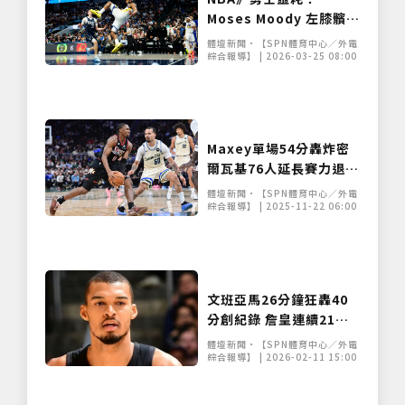
Moses Moody 左膝髕骨
腱斷裂賽季報銷 職業生涯
體壇新聞•【SPN體育中心／外電
新高賽季被迫中斷
綜合報導】 | 2026-03-25 08:00
Maxey單場54分轟炸密
爾瓦基76人延長賽力退公
鹿 終止跨季8連敗
體壇新聞•【SPN體育中心／外電
綜合報導】 | 2025-11-22 06:00
文班亞馬26分鐘狂轟40
分創紀錄 詹皇連續21年
年度陣容神話終結
體壇新聞•【SPN體育中心／外電
綜合報導】 | 2026-02-11 15:00