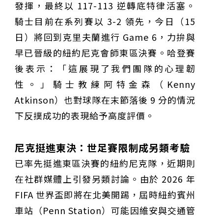
發揮，最終以 117-113 逆轉底特律活塞。
騎士目前在系列賽以 3-2 領先，今日（15
日）將回到克里夫蘭進行 Game 6，力拚與
早已晉級的紐約尼克會師東區決賽。哈登賽
後表示：「這展現了我們團隊的心理韌
性。」騎士教練阿特金森（Kenny
Atkinson）也對球隊在末節落後 9 分的情況
下反撲成功的表現給予高度評價。
尼克挺進東決：世足賽限制成另類考驗
已率先挺進東區決賽的紐約尼克隊，近期則
在社群媒體上引發另類討論。由於 2026 年
FIFA 世界盃即將在北美開踢，屆時紐約賓州
車站（Penn Station）可能因維安與交通管