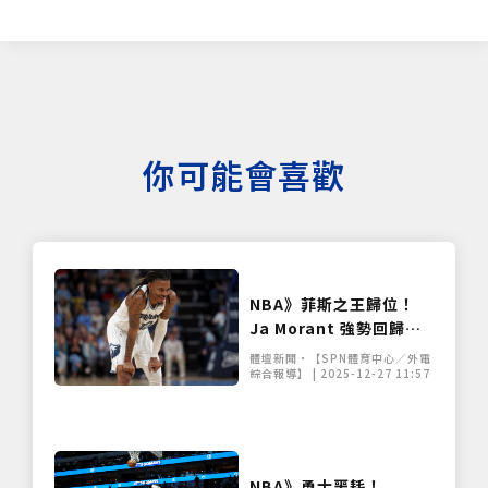
你可能會喜歡
NBA》菲斯之王歸位！
Ja Morant 強勢回歸賽
場 NBA 震撼宣告：他
體壇新聞•【SPN體育中心／外電
回來了
綜合報導】 | 2025-12-27 11:57
NBA》勇士噩耗！