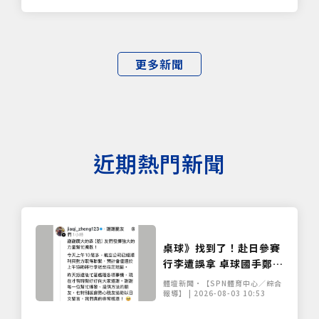
更多新聞
近期熱門新聞
桌球》找到了！赴日參賽
行李遭誤拿 卓球國手鄭怡
靜比賽裝備已順利尋回
體壇新聞•【SPN體育中心／綜合
報導】 | 2026-08-03 10:53