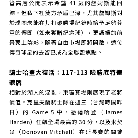
管高層公開表示希望 41 歲的詹姆斯能回
歸，但私下裡雙方矛盾已深，尤其詹姆斯對
於球團未能在其打破勝場紀錄時給予足夠尊
重的傳聞（如未獲贈紀念球），更讓續約前
景蒙上陰影。隨著自由市場即將開啟，這位
傳奇球星的去留已成為全聯盟焦點。
騎士哈登大復活：117-113 險勝底特律
聽牌
相對於湖人的混亂，東區賽場則展現了老將
價值。克里夫蘭騎士隊在週三（台灣時間昨
日）的 Game 5 中，憑藉哈登（James
Harden）狂飆全場最高的 30 分，以及米契
爾（Donovan Mitchell）在延長賽的關鍵