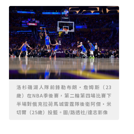
重要前置作業
2026年金星最佳觀賞期將至 週五日落後仰角達全年最
高
台中》中山醫大響應「30+大學計畫」 推出餐飲經營與
高齡照護學分專班
三星伴月聯手金星近鬼宿星團 端午連假西方低空上演天
文秀
台中》端午節前勞累驚覺單側無力 攤商「亞急性腦出
血」醫籲三徵兆速就醫
台中》跨越萬里深耕20年 中山附醫協助吐瓦魯建置首
套急診檢傷系統
世足》姆巴佩梅開二度破隊史紀錄 法國3比1擊敗塞內
加爾奪世界盃開門紅
搶攻端午連假人潮 臺北天文館推銀河特展與免費劇場搶
客
台中》萬豐國小奪少棒全國冠軍 赴美參賽盼各界正視
500萬經費缺口
蕭美琴視察帛琉Malakal島開發計畫 盼深化台帛水產與
醫療合作
婦人眼角冒水皰確診帶狀皰疹 臺中醫院跨科即時診治化
解失明與腦炎危機
參山處「梨山原民歌舞與工藝體驗」6月登場 結合永續
觀光推深度部落旅遊
台中》中央挹注逾8成！蔡其昌爭取4980萬 翻新清水五
權路道路與人行步道
智慧科技解救護士的腿！中山醫大與仁寶攜手「送藥機
器人」月省醫護120公里步程
台北》污水廠變身都市綠洲！內湖運動公園全新戲水區
洛杉磯湖人隊前鋒勒布朗·詹姆斯（23
盛大開放 智慧預約環教體驗
嘉義》搶攻端午親子商機！嘉義縣推「沉浸式角色扮
歲）在NBA季後賽，第二輪第四場比賽下
演」 邀學童化身小海盜、建築職人全台放電
阿里山精品咖啡香 成為端午與暑假深度旅遊新亮點
臺中甩「六都第一胖」稱號！「2026台中星燃計畫」啟
半場對俄克拉荷馬城雷霆隊後衛阿傑·米
動 祭150萬獎金邀市民健康減重
跨界解密「健康一體」 科博館、國衛院特展登場 手機
切爾（25歲）投籃。圖/路透社/達志影像
化身探險工具自主解謎
活潑親切打破失智框架！日王牌業務丹野智文抗病13
年，靠「第二大腦」獨自來台分享生命淚水
國際保育盛事首移師亞洲 Joint TAG全球專家會議臺北
登場
綠營中投參選人合體 拋「中投新市鎮」 交通與醫療跨
域治理成焦點
夜市變廟會！山邊媽、旱溪媽、大庄媽三媽首度齊巡逢