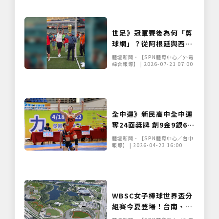
世足》冠軍賽後為何「剪
球網」？從阿根廷與西班
牙之戰，解析足球奪冠獨
體壇新聞•【SPN體育中心／外電
特慶祝傳統
綜合報導】 | 2026-07-21 07:00
全中運》新民高中全中運
奪24面獎牌 創9金9銀6銅
佳績
體壇新聞•【SPN體育中心／台中
報導】 | 2026-04-23 16:00
WBSC女子棒球世界盃分
組賽今夏登場！台南、美
國兩地開打爭奪 2027 決