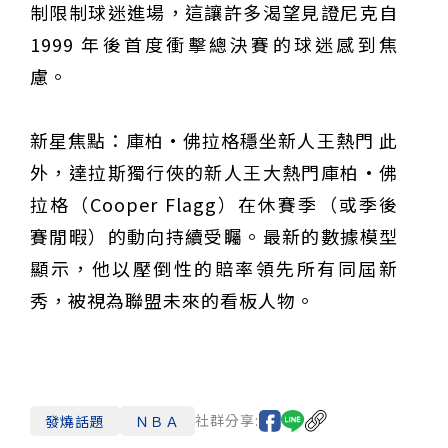
制限制球迷進場，這讓許多渴望見證尼克自
1999 年後首度衝擊總決賽的球迷感到焦
慮。
新星焦點：庫柏·佛拉格穩坐新人王熱門 此
外，達拉斯獨行俠的新人王大熱門庫柏·佛
拉格（Cooper Flagg）在休賽季（或季後
賽閒暇）的動向持續受矚。最新的數據模型
顯示，他以壓倒性的賠率領先所有同屆新
秀，被視為聯盟未來的看板人物。
僅必需的
Cookies
同意
社群分享:
發燒話題
ＮＢＡ