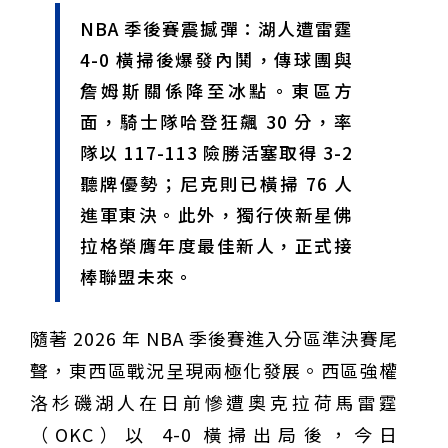
甲 萬人爭躦轎底響徹夜空
MLB》鄧愷威6局飆6K完封小熊奪第3勝！宰制力複製
NBA 季後賽震撼彈：湖人遭雷霆
「王建民建仔旋風」引爆世代傳承
鐵觀音節政大登場 結合大文山友善食農與地方創生
4-0 橫掃後爆發內鬨，傳球團與
臺德技職教育深層對話！德國Walther Rathenau師生
造訪大安高工 體驗端午文化與前瞻工業實作
迎端午、抗酷暑！臺中盛夏水域系列活動本周六起兩地
詹姆斯關係降至冰點。東區方
開划
課堂搬到菜市場！北市13校「游於藝」成果展 導覽小
面，騎士隊哈登狂飆 30 分，率
尖兵用藝術「說」出千年風俗
20年淬鍊！貓空纜車運量突破4,000萬人次 「天空綠
洲」成國際打卡新地標
熊鷹羽毛與保育的兩難！金甌女中師生齊聚《飛吧！熊
隊以 117-113 險勝活塞取得 3-2
鷹》特映會 深化原民文化與生態永續教育
29件神級作品齊聚葫蘆墩！「藝馬登豐」2026台灣工
聽牌優勢；尼克則已橫掃 76 人
藝之家聯展震撼登場
跨越百年的生物觀測！科博館、成大《時空丈量師》特
展：讓典藏標本說出氣候變遷真相
睽違七年！精品郵輪「島嶼天空號」首航臺中港 參山處
進軍東決。此外，獨行俠新星佛
攜手縣市熱情迎賓
金牌搖籃驚傳「球荒」！江啟臣偕運彩公會挺萬和國
拉格榮膺年度最佳新人，正式接
中，捐贈 1800 顆羽球助小將 4 月全中運奪金
台中》15分鐘的診療，13年的堅持！ 中山醫大牙醫系
跨海義診13年
棒聯盟未來。
隨著 2026 年 NBA 季後賽進入分區準決賽尾
聲，東西區戰況呈現兩極化發展。西區強權
洛杉磯湖人在日前慘遭奧克拉荷馬雷霆
（OKC）以 4-0 橫掃出局後，今日