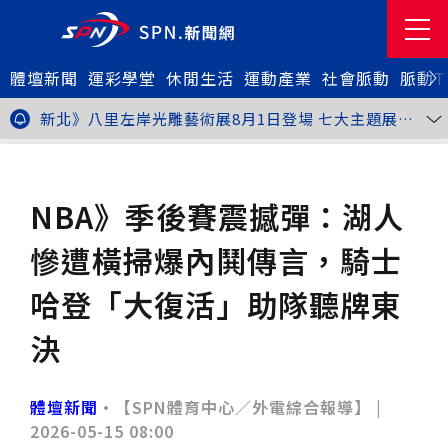
體壇新聞
金牌搖籃驚傳「球荒」！江啟臣偕運彩公會挺萬和國
運彩學堂
休閒生活
運動產業
社會脈動
脈動T
中，捐贈 1800 顆羽球助小將 4 月全中運奪金
台中》15分鐘的診療，13年的堅持！ 中山醫大牙醫系
跨海義診13年
新北》八里左岸光雕藝術展8月1日登場 七大主題展區
打造夏夜光影盛宴
台中》中聯油脂案釀全民恐慌 議員張芬郁質詢轟食安稽
查失衡釀隱匿漏洞
台中》九位台灣當代藝術家齊聚 《九境》聯展佛光緣台
體壇新聞
籃球
中館登場
台北》北市25名學子赴美加交換！學長姐傳授「跨出舒
適圈」祕笈
台中》食安風暴擴大 中彰投苗縣市長參選人提「食安聯
NBA》季後賽震撼彈：湖人
防治理平台」等3主張
台中》中山醫大攜手新創登陸亞洲生技展 發表「微奈米
眼用鏡片」等13項臨床研發技術
高雄》啟用近30年迎來外觀與結構重塑 高雄旗津輪渡
慘遭橫掃爆內鬨傳言，騎士
站改造完工啟用
縮短藥效等待期！中山附醫引進速效抗憂鬱鼻噴劑 24
小時內見效、助重症患者重返社會
台北》首創水資源循環教育園區 民生水資再生廠環教館
哈登「大復活」助隊聽牌東
正式啟用
專題人物》我不是會長，是歐巴桑！」穆閩珠自掏腰包
30年守護帕運選手
台中》甜點烘焙成憂鬱症處方箋！25歲「準醫學生」靠
決
藝術治療走出多年陰霾
台中》強颱巴威逼近 中市勞工局籲落實防颱整備
台中》中捷聯名VTuber活動告捷 首5日運量增24%周
邊營收破250萬
台中》看好綠美圖 大巨蛋商機！星享道攜手萬豪 打造
體壇新聞
•【SPN體育中心／外電綜合報導】 |
中部首間雅樂軒酒店
THE世界大學影響力排名公佈 中山醫大SDG3獲全球第
2026-05-15 08:00
23名、全台醫學大學第3名
桃園市籌備115年全民運動會 體育局：預計9月前完成