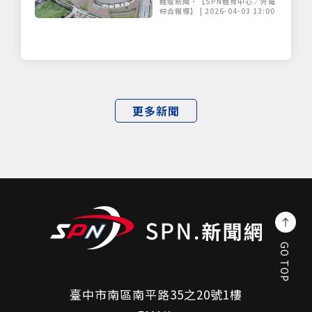
體壇新聞•【SPN體育中心／外電
賽門票
綜合報導】 | 2026-04-03 13:00
更多新聞
GO TOP
臺中市南區南平路35之20號1樓