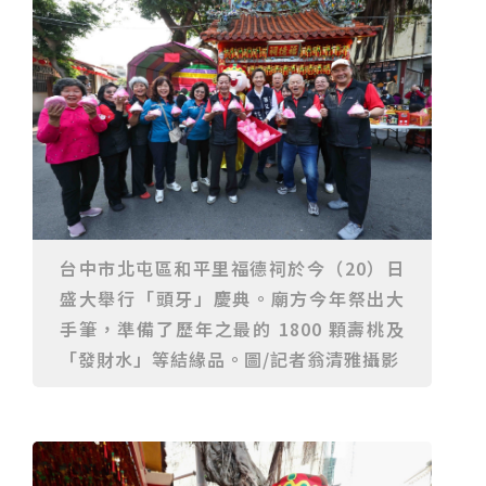
重要前置作業
2026年金星最佳觀賞期將至 週五日落後仰角達全年最
高
台中》中山醫大響應「30+大學計畫」 推出餐飲經營與
高齡照護學分專班
三星伴月聯手金星近鬼宿星團 端午連假西方低空上演天
文秀
台中》端午節前勞累驚覺單側無力 攤商「亞急性腦出
血」醫籲三徵兆速就醫
台中》跨越萬里深耕20年 中山附醫協助吐瓦魯建置首
套急診檢傷系統
世足》姆巴佩梅開二度破隊史紀錄 法國3比1擊敗塞內
加爾奪世界盃開門紅
搶攻端午連假人潮 臺北天文館推銀河特展與免費劇場搶
客
台中》萬豐國小奪少棒全國冠軍 赴美參賽盼各界正視
500萬經費缺口
蕭美琴視察帛琉Malakal島開發計畫 盼深化台帛水產與
醫療合作
婦人眼角冒水皰確診帶狀皰疹 臺中醫院跨科即時診治化
解失明與腦炎危機
參山處「梨山原民歌舞與工藝體驗」6月登場 結合永續
觀光推深度部落旅遊
台中》中央挹注逾8成！蔡其昌爭取4980萬 翻新清水五
台中市北屯區和平里福德祠於今（20）日
權路道路與人行步道
智慧科技解救護士的腿！中山醫大與仁寶攜手「送藥機
盛大舉行「頭牙」慶典。廟方今年祭出大
器人」月省醫護120公里步程
台北》污水廠變身都市綠洲！內湖運動公園全新戲水區
盛大開放 智慧預約環教體驗
嘉義》搶攻端午親子商機！嘉義縣推「沉浸式角色扮
手筆，準備了歷年之最的 1800 顆壽桃及
演」 邀學童化身小海盜、建築職人全台放電
阿里山精品咖啡香 成為端午與暑假深度旅遊新亮點
「發財水」等結緣品。圖/記者翁清雅攝影
臺中甩「六都第一胖」稱號！「2026台中星燃計畫」啟
動 祭150萬獎金邀市民健康減重
跨界解密「健康一體」 科博館、國衛院特展登場 手機
化身探險工具自主解謎
活潑親切打破失智框架！日王牌業務丹野智文抗病13
年，靠「第二大腦」獨自來台分享生命淚水
國際保育盛事首移師亞洲 Joint TAG全球專家會議臺北
登場
綠營中投參選人合體 拋「中投新市鎮」 交通與醫療跨
域治理成焦點
夜市變廟會！山邊媽、旱溪媽、大庄媽三媽首度齊巡逢