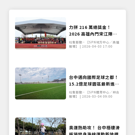
力拼 216 萬總獎金！
2026 高雄內門宋江陣火
熱開打，陳其邁現身力挺
社會脈動•【SPN地方中心／高雄
藝陣文化
報導】 | 2026-04-03 17:00
台中邁向國際足球之都！
15.2億足球園區最新進度
曝光 技師進場拚FIFA認
社會脈動•【SPN體育中心／綜合
證
報導】 | 2026-03-04 09:00
奧運熱助攻！ 台中梧棲滑
板場變身海線運動新地標