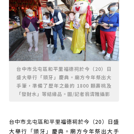
甲 萬人爭躦轎底響徹夜空
MLB》鄧愷威6局飆6K完封小熊奪第3勝！宰制力複製
「王建民建仔旋風」引爆世代傳承
鐵觀音節政大登場 結合大文山友善食農與地方創生
臺德技職教育深層對話！德國Walther Rathenau師生
造訪大安高工 體驗端午文化與前瞻工業實作
迎端午、抗酷暑！臺中盛夏水域系列活動本周六起兩地
開划
課堂搬到菜市場！北市13校「游於藝」成果展 導覽小
尖兵用藝術「說」出千年風俗
20年淬鍊！貓空纜車運量突破4,000萬人次 「天空綠
洲」成國際打卡新地標
熊鷹羽毛與保育的兩難！金甌女中師生齊聚《飛吧！熊
鷹》特映會 深化原民文化與生態永續教育
29件神級作品齊聚葫蘆墩！「藝馬登豐」2026台灣工
藝之家聯展震撼登場
跨越百年的生物觀測！科博館、成大《時空丈量師》特
展：讓典藏標本說出氣候變遷真相
睽違七年！精品郵輪「島嶼天空號」首航臺中港 參山處
台中市北屯區和平里福德祠於今（20）日
攜手縣市熱情迎賓
金牌搖籃驚傳「球荒」！江啟臣偕運彩公會挺萬和國
中，捐贈 1800 顆羽球助小將 4 月全中運奪金
台中》15分鐘的診療，13年的堅持！ 中山醫大牙醫系
盛大舉行「頭牙」慶典。廟方今年祭出大
跨海義診13年
手筆，準備了歷年之最的 1800 顆壽桃及
「發財水」等結緣品。圖/記者翁清雅攝影
台中市北屯區和平里福德祠於今（20）日盛
大舉行「頭牙」慶典。廟方今年祭出大手