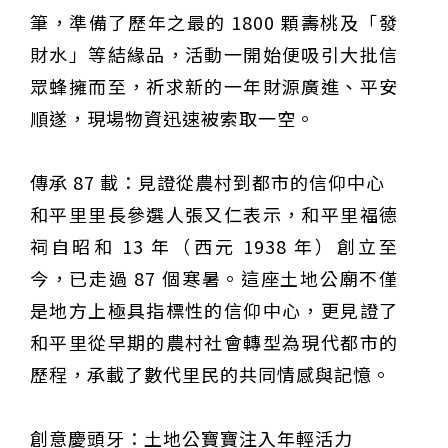
筆，準備了歷年之最的 1800 顆壽桃及「發
財水」等結緣品，活動一開始便吸引大批信
眾蜂擁而至，祈求新的一年財源廣進、平安
順遂，現場物資迅速被索取一空。
傳承 87 載：見證從農村到都市的信仰中心
和平里里長參選人張又仁表示，和平里福德
祠自昭和 13 年（西元 1938 年）創立至
今，已走過 87 個寒暑。這座土地公廟不僅
是地方上極具指標性的信仰中心，更見證了
和平里從早期的農村社會轉型為現代都市的
歷程，承載了數代里民的共同情感與記憶。
創意慶頭牙：土地公寶寶注入年輕活力