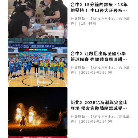
重要前置作業
2026年金星最佳觀賞期將至 週五日落後仰角達全年最
台中》15分鐘的診療，13年
高
台中》中山醫大響應「30+大學計畫」 推出餐飲經營與
的堅持！ 中山醫大牙醫系跨
高齡照護學分專班
三星伴月聯手金星近鬼宿星團 端午連假西方低空上演天
海義診13年
社會脈動•【SPN地方中心／台中報
文秀
台中》端午節前勞累驚覺單側無力 攤商「亞急性腦出
導】 | 19小時前
血」醫籲三徵兆速就醫
台中》跨越萬里深耕20年 中山附醫協助吐瓦魯建置首
套急診檢傷系統
世足》姆巴佩梅開二度破隊史紀錄 法國3比1擊敗塞內
加爾奪世界盃開門紅
搶攻端午連假人潮 臺北天文館推銀河特展與免費劇場搶
客
台中》萬豐國小奪少棒全國冠軍 赴美參賽盼各界正視
台中》江啟臣出席全國小學
500萬經費缺口
蕭美琴視察帛琉Malakal島開發計畫 盼深化台帛水產與
籃球聯賽 強調體育應深耕基
醫療合作
婦人眼角冒水皰確診帶狀皰疹 臺中醫院跨科即時診治化
層教育
解失明與腦炎危機
參山處「梨山原民歌舞與工藝體驗」6月登場 結合永續
社會脈動•【SPN地方中心／台中報
導】 | 2026-08-01 20:00
觀光推深度部落旅遊
台中》中央挹注逾8成！蔡其昌爭取4980萬 翻新清水五
權路道路與人行步道
智慧科技解救護士的腿！中山醫大與仁寶攜手「送藥機
器人」月省醫護120公里步程
台北》污水廠變身都市綠洲！內湖運動公園全新戲水區
盛大開放 智慧預約環教體驗
嘉義》搶攻端午親子商機！嘉義縣推「沉浸式角色扮
演」 邀學童化身小海盜、建築職人全台放電
阿里山精品咖啡香 成為端午與暑假深度旅遊新亮點
新北》2026北海潮與火金山
臺中甩「六都第一胖」稱號！「2026台中星燃計畫」啟
登場 侯友宜邀請民眾感受夏
動 祭150萬獎金邀市民健康減重
跨界解密「健康一體」 科博館、國衛院特展登場 手機
季光影饗宴
社會脈動•【SPN地方中心／新北報
化身探險工具自主解謎
活潑親切打破失智框架！日王牌業務丹野智文抗病13
導】 | 2026-08-01 14:00
年，靠「第二大腦」獨自來台分享生命淚水
國際保育盛事首移師亞洲 Joint TAG全球專家會議臺北
登場
綠營中投參選人合體 拋「中投新市鎮」 交通與醫療跨
域治理成焦點
夜市變廟會！山邊媽、旱溪媽、大庄媽三媽首度齊巡逢