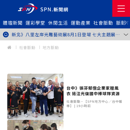
體壇新聞
金牌搖籃驚傳「球荒」！江啟臣偕運彩公會挺萬和國
運彩學堂
休閒生活
運動產業
社會脈動
脈動T
中，捐贈 1800 顆羽球助小將 4 月全中運奪金
台中》15分鐘的診療，13年的堅持！ 中山醫大牙醫系
跨海義診13年
新北》八里左岸光雕藝術展8月1日登場 七大主題展區
打造夏夜光影盛宴
台中》中聯油脂案釀全民恐慌 議員張芬郁質詢轟食安稽
查失衡釀隱匿漏洞
台中》九位台灣當代藝術家齊聚 《九境》聯展佛光緣台
社會脈動
地方脈動
中館登場
台北》北市25名學子赴美加交換！學長姐傳授「跨出舒
適圈」祕笈
台中》食安風暴擴大 中彰投苗縣市長參選人提「食安聯
防治理平台」等3主張
台中》中山醫大攜手新創登陸亞洲生技展 發表「微奈米
眼用鏡片」等13項臨床研發技術
高雄》啟用近30年迎來外觀與結構重塑 高雄旗津輪渡
站改造完工啟用
縮短藥效等待期！中山附醫引進速效抗憂鬱鼻噴劑 24
小時內見效、助重症患者重返社會
台北》首創水資源循環教育園區 民生水資再生廠環教館
台中》張芬郁偕企業家贈風
正式啟用
專題人物》我不是會長，是歐巴桑！」穆閩珠自掏腰包
衣 挹注光復國中棒球隊資源
30年守護帕運選手
台中》甜點烘焙成憂鬱症處方箋！25歲「準醫學生」靠
藝術治療走出多年陰霾
台中》強颱巴威逼近 中市勞工局籲落實防颱整備
社會脈動•【SPN地方中心／台中報
導】 | 19小時前
台中》中捷聯名VTuber活動告捷 首5日運量增24%周
邊營收破250萬
台中》看好綠美圖 大巨蛋商機！星享道攜手萬豪 打造
中部首間雅樂軒酒店
THE世界大學影響力排名公佈 中山醫大SDG3獲全球第
23名、全台醫學大學第3名
桃園市籌備115年全民運動會 體育局：預計9月前完成