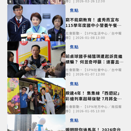
導】 | 2026-02-26 12:30
焦點
窮不能窮教育！ 盧秀燕宣布
115學年度國中小營養午餐全
面免費
社會脈動•【SPN生活中心／台中報
導】 | 2026-01-08 13:00
焦點
前桌球國手楊彗琪遭起訴竟繼
續騙？ 何昱奇呼籲：速審且必
要時羈押
社會脈動•【SPN社會中心／台中報
導】 | 2026-01-07 12:00
焦點
睽違4年！ 集集線「西遊記」
彩繪列車超萌復駛 7月將全線
通車
社會脈動•【SPN地方中心／南投報
導】 | 2026-01-05 13:00
焦點
姆明陪你過馬年！ 2026中台