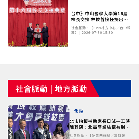
甲 萬人爭躦轎底響徹夜空
MLB》鄧愷威6局飆6K完封小熊奪第3勝！宰制力複製
「王建民建仔旋風」引爆世代傳承
鐵觀音節政大登場 結合大文山友善食農與地方創生
台中》中山醫學大學第16屆
校長交接 林俊哲接任提出五
臺德技職教育深層對話！德國Walther Rathenau師生
大治校方向
造訪大安高工 體驗端午文化與前瞻工業實作
迎端午、抗酷暑！臺中盛夏水域系列活動本周六起兩地
社會脈動•【SPN地方中心／台中報
開划
課堂搬到菜市場！北市13校「游於藝」成果展 導覽小
導】 | 2026-07-30 15:30
尖兵用藝術「說」出千年風俗
20年淬鍊！貓空纜車運量突破4,000萬人次 「天空綠
洲」成國際打卡新地標
熊鷹羽毛與保育的兩難！金甌女中師生齊聚《飛吧！熊
鷹》特映會 深化原民文化與生態永續教育
29件神級作品齊聚葫蘆墩！「藝馬登豐」2026台灣工
藝之家聯展震撼登場
跨越百年的生物觀測！科博館、成大《時空丈量師》特
展：讓典藏標本說出氣候變遷真相
睽違七年！精品郵輪「島嶼天空號」首航臺中港 參山處
攜手縣市熱情迎賓
金牌搖籃驚傳「球荒」！江啟臣偕運彩公會挺萬和國
中，捐贈 1800 顆羽球助小將 4 月全中運奪金
台中》15分鐘的診療，13年的堅持！ 中山醫大牙醫系
跨海義診13年
社會脈動 | 地方脈動
焦點
北市拍板補助家長日減一工時
陳其邁：北高產業結構有別暫
不跟進
社會脈動•【記者宋瑞斌／高雄報