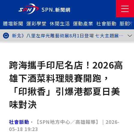
體壇新聞
金牌搖籃驚傳「球荒」！江啟臣偕運彩公會挺萬和國
運彩學堂
休閒生活
運動產業
社會脈動
脈動T
中，捐贈 1800 顆羽球助小將 4 月全中運奪金
台中》15分鐘的診療，13年的堅持！ 中山醫大牙醫系
跨海義診13年
新北》八里左岸光雕藝術展8月1日登場 七大主題展區
打造夏夜光影盛宴
台中》中聯油脂案釀全民恐慌 議員張芬郁質詢轟食安稽
查失衡釀隱匿漏洞
台中》九位台灣當代藝術家齊聚 《九境》聯展佛光緣台
社會脈動
地方脈動
中館登場
台北》北市25名學子赴美加交換！學長姐傳授「跨出舒
適圈」祕笈
台中》食安風暴擴大 中彰投苗縣市長參選人提「食安聯
跨海攜手印尼名店！2026高
防治理平台」等3主張
台中》中山醫大攜手新創登陸亞洲生技展 發表「微奈米
眼用鏡片」等13項臨床研發技術
高雄》啟用近30年迎來外觀與結構重塑 高雄旗津輪渡
雄下酒菜料理競賽開跑，
站改造完工啟用
縮短藥效等待期！中山附醫引進速效抗憂鬱鼻噴劑 24
小時內見效、助重症患者重返社會
台北》首創水資源循環教育園區 民生水資再生廠環教館
「印揪香」引爆港都夏日美
正式啟用
專題人物》我不是會長，是歐巴桑！」穆閩珠自掏腰包
30年守護帕運選手
台中》甜點烘焙成憂鬱症處方箋！25歲「準醫學生」靠
味對決
藝術治療走出多年陰霾
台中》強颱巴威逼近 中市勞工局籲落實防颱整備
台中》中捷聯名VTuber活動告捷 首5日運量增24%周
邊營收破250萬
台中》看好綠美圖 大巨蛋商機！星享道攜手萬豪 打造
社會脈動
•【SPN地方中心／高雄報導】 |
2026-
中部首間雅樂軒酒店
THE世界大學影響力排名公佈 中山醫大SDG3獲全球第
05-18 19:23
23名、全台醫學大學第3名
桃園市籌備115年全民運動會 體育局：預計9月前完成