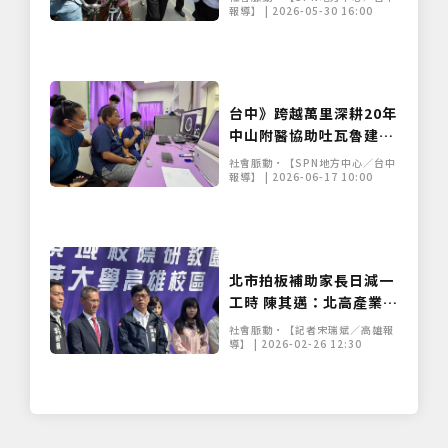
隔離
報導】 | 2026-05-30 16:00
台中》跨越萬里深耕20年
中山附醫協助吐瓦魯建置
首套急診檢傷系統
社會脈動•【SPN地方中心／台中
報導】 | 2026-06-17 10:00
北市拍板補助家長日減一
工時 陳其邁：北高產業結
構有別暫不跟進
社會脈動•【記者宋瑞斌／高雄報
導】 | 2026-02-26 12:30