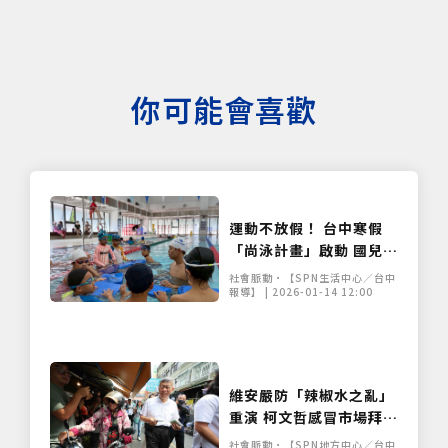
僅必需的
Cookies
同意
你可能會喜歡
運動不放假！ 台中寒假
「尚泳計畫」啟動 國兒運
冬令營引爆報名熱潮
社會脈動•【SPN生活中心／台中
報導】 | 2026-01-14 12:00
維安嚴防「辣椒水之亂」
重演 柯文哲感冒市場拜票
遇嗆聲 警方出動優勢警力
社會脈動•【SPN地方中心／台中