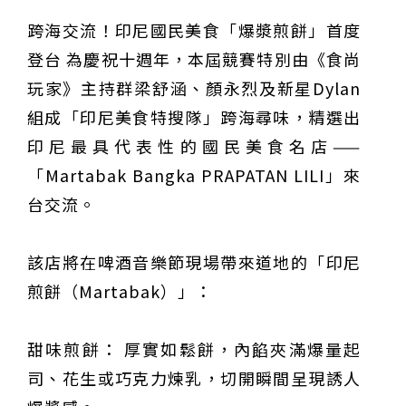
跨海交流！印尼國民美食「爆漿煎餅」首度
登台 為慶祝十週年，本屆競賽特別由《食尚
玩家》主持群梁舒涵、顏永烈及新星Dylan
組成「印尼美食特搜隊」跨海尋味，精選出
印尼最具代表性的國民美食名店——
「Martabak Bangka PRAPATAN LILI」來
台交流。
該店將在啤酒音樂節現場帶來道地的「印尼
煎餅（Martabak）」：
甜味煎餅： 厚實如鬆餅，內餡夾滿爆量起
司、花生或巧克力煉乳，切開瞬間呈現誘人