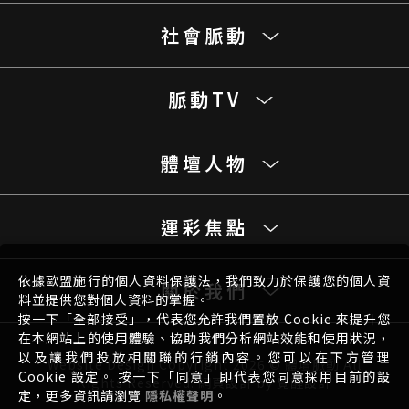
社會脈動
脈動TV
體壇人物
運彩焦點
依據歐盟施行的個人資料保護法，我們致力於保護您的個人資
關於我們
料並提供您對個人資料的掌握。
按一下「全部接受」，代表您允許我們置放 Cookie 來提升您
在本網站上的使用體驗、協助我們分析網站效能和使用狀況，
以及讓我們投放相關聯的行銷內容。您可以在下方管理
Website Design
Copyright 2026 © 體壇脈動 All
Cookie 設定。 按一下「同意」即代表您同意採用目前的設
Rights Reserved.
網頁設計
by
覺醒設計
定，更多資訊請瀏覽
隱私權聲明
。