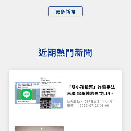
更多新聞
近期熱門新聞
「幫小孩投票」詐騙手法
再現 點擊連結恐致LINE
帳號遭盜
社會脈動•【SPN生活中心／台中
報導】 | 2026-07-26 08:00