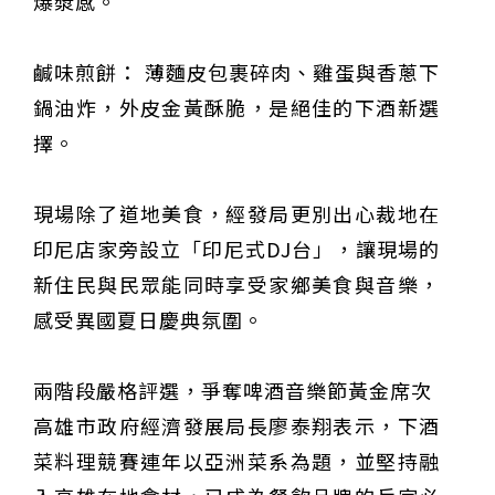
爆漿感。
鹹味煎餅： 薄麵皮包裹碎肉、雞蛋與香蔥下
鍋油炸，外皮金黃酥脆，是絕佳的下酒新選
擇。
現場除了道地美食，經發局更別出心裁地在
印尼店家旁設立「印尼式DJ台」，讓現場的
新住民與民眾能同時享受家鄉美食與音樂，
感受異國夏日慶典氛圍。
兩階段嚴格評選，爭奪啤酒音樂節黃金席次
高雄市政府經濟發展局長廖泰翔表示，下酒
菜料理競賽連年以亞洲菜系為題，並堅持融