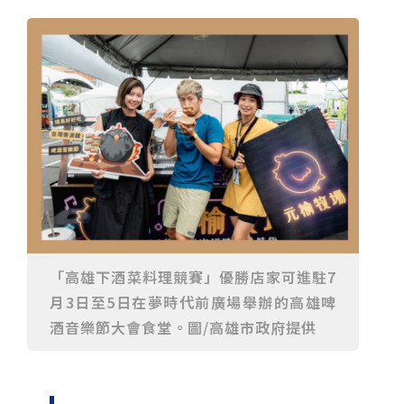
重要前置作業
2026年金星最佳觀賞期將至 週五日落後仰角達全年最
高
台中》中山醫大響應「30+大學計畫」 推出餐飲經營與
高齡照護學分專班
三星伴月聯手金星近鬼宿星團 端午連假西方低空上演天
文秀
台中》端午節前勞累驚覺單側無力 攤商「亞急性腦出
血」醫籲三徵兆速就醫
台中》跨越萬里深耕20年 中山附醫協助吐瓦魯建置首
套急診檢傷系統
世足》姆巴佩梅開二度破隊史紀錄 法國3比1擊敗塞內
加爾奪世界盃開門紅
搶攻端午連假人潮 臺北天文館推銀河特展與免費劇場搶
客
台中》萬豐國小奪少棒全國冠軍 赴美參賽盼各界正視
500萬經費缺口
蕭美琴視察帛琉Malakal島開發計畫 盼深化台帛水產與
醫療合作
婦人眼角冒水皰確診帶狀皰疹 臺中醫院跨科即時診治化
解失明與腦炎危機
參山處「梨山原民歌舞與工藝體驗」6月登場 結合永續
觀光推深度部落旅遊
台中》中央挹注逾8成！蔡其昌爭取4980萬 翻新清水五
權路道路與人行步道
智慧科技解救護士的腿！中山醫大與仁寶攜手「送藥機
器人」月省醫護120公里步程
台北》污水廠變身都市綠洲！內湖運動公園全新戲水區
盛大開放 智慧預約環教體驗
嘉義》搶攻端午親子商機！嘉義縣推「沉浸式角色扮
「高雄下酒菜料理競賽」優勝店家可進駐7
演」 邀學童化身小海盜、建築職人全台放電
阿里山精品咖啡香 成為端午與暑假深度旅遊新亮點
月3日至5日在夢時代前廣場舉辦的高雄啤
臺中甩「六都第一胖」稱號！「2026台中星燃計畫」啟
酒音樂節大會食堂。圖/高雄市政府提供
動 祭150萬獎金邀市民健康減重
跨界解密「健康一體」 科博館、國衛院特展登場 手機
化身探險工具自主解謎
活潑親切打破失智框架！日王牌業務丹野智文抗病13
年，靠「第二大腦」獨自來台分享生命淚水
國際保育盛事首移師亞洲 Joint TAG全球專家會議臺北
登場
綠營中投參選人合體 拋「中投新市鎮」 交通與醫療跨
域治理成焦點
夜市變廟會！山邊媽、旱溪媽、大庄媽三媽首度齊巡逢