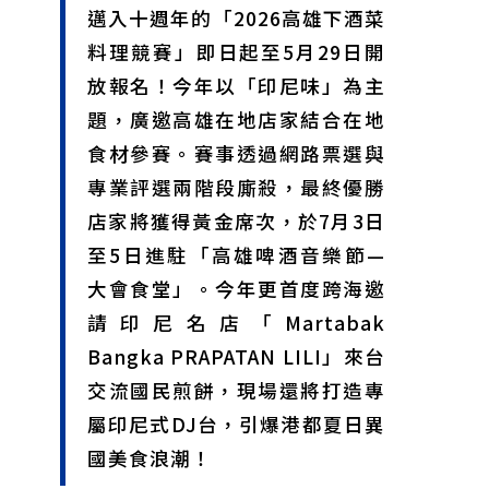
邁入十週年的「2026高雄下酒菜
甲 萬人爭躦轎底響徹夜空
MLB》鄧愷威6局飆6K完封小熊奪第3勝！宰制力複製
「王建民建仔旋風」引爆世代傳承
鐵觀音節政大登場 結合大文山友善食農與地方創生
料理競賽」即日起至5月29日開
臺德技職教育深層對話！德國Walther Rathenau師生
放報名！今年以「印尼味」為主
造訪大安高工 體驗端午文化與前瞻工業實作
迎端午、抗酷暑！臺中盛夏水域系列活動本周六起兩地
開划
課堂搬到菜市場！北市13校「游於藝」成果展 導覽小
題，廣邀高雄在地店家結合在地
尖兵用藝術「說」出千年風俗
20年淬鍊！貓空纜車運量突破4,000萬人次 「天空綠
食材參賽。賽事透過網路票選與
洲」成國際打卡新地標
熊鷹羽毛與保育的兩難！金甌女中師生齊聚《飛吧！熊
鷹》特映會 深化原民文化與生態永續教育
29件神級作品齊聚葫蘆墩！「藝馬登豐」2026台灣工
專業評選兩階段廝殺，最終優勝
藝之家聯展震撼登場
跨越百年的生物觀測！科博館、成大《時空丈量師》特
店家將獲得黃金席次，於7月3日
展：讓典藏標本說出氣候變遷真相
睽違七年！精品郵輪「島嶼天空號」首航臺中港 參山處
攜手縣市熱情迎賓
金牌搖籃驚傳「球荒」！江啟臣偕運彩公會挺萬和國
至5日進駐「高雄啤酒音樂節—
中，捐贈 1800 顆羽球助小將 4 月全中運奪金
台中》15分鐘的診療，13年的堅持！ 中山醫大牙醫系
大會食堂」。今年更首度跨海邀
跨海義診13年
請印尼名店「Martabak
Bangka PRAPATAN LILI」來台
交流國民煎餅，現場還將打造專
屬印尼式DJ台，引爆港都夏日異
國美食浪潮！