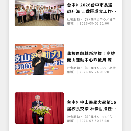
台中》2026台中市長選
戰升溫 江啟臣成立工作
站、何欣純組競選委員會
社會脈動•【SPN政治中心／台中
報導】 | 2026-08-01 12:00
舊校區翻轉新地標！高雄
鼓山運動中心昨啟用 陳其
邁：年底前再增4座
社會脈動•【SPN地方中心／高雄
報導】 | 2026-05-24 08:20
台中》中山醫學大學第16
屆校長交接 林俊哲接任提
出五大治校方向
社會脈動•【SPN地方中心／台中
報導】 | 2026-07-30 15:30