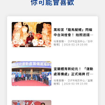
你可能會喜歡
萬和宮「龍馬鯪鯉」閃耀
中台灣燈會！ 拍照送錢母
再抽Marshall音響
社會脈動•【SPN生活中心／台中
報導】 | 2026-02-19 10:00
宜蘭體育新紀元！ 「運動
處籌備處」正式揭牌 打造
全民運動之都
社會脈動•【SPN地方中心／宜蘭
報導】 | 2026-01-09 15:00