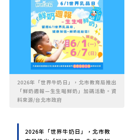
重要前置作業
2026年金星最佳觀賞期將至 週五日落後仰角達全年最
高
台中》中山醫大響應「30+大學計畫」 推出餐飲經營與
高齡照護學分專班
三星伴月聯手金星近鬼宿星團 端午連假西方低空上演天
文秀
台中》端午節前勞累驚覺單側無力 攤商「亞急性腦出
血」醫籲三徵兆速就醫
台中》跨越萬里深耕20年 中山附醫協助吐瓦魯建置首
套急診檢傷系統
世足》姆巴佩梅開二度破隊史紀錄 法國3比1擊敗塞內
加爾奪世界盃開門紅
搶攻端午連假人潮 臺北天文館推銀河特展與免費劇場搶
客
台中》萬豐國小奪少棒全國冠軍 赴美參賽盼各界正視
500萬經費缺口
蕭美琴視察帛琉Malakal島開發計畫 盼深化台帛水產與
醫療合作
婦人眼角冒水皰確診帶狀皰疹 臺中醫院跨科即時診治化
解失明與腦炎危機
參山處「梨山原民歌舞與工藝體驗」6月登場 結合永續
觀光推深度部落旅遊
台中》中央挹注逾8成！蔡其昌爭取4980萬 翻新清水五
權路道路與人行步道
智慧科技解救護士的腿！中山醫大與仁寶攜手「送藥機
2026年「世界牛奶日」，北市教育局推出
器人」月省醫護120公里步程
台北》污水廠變身都市綠洲！內湖運動公園全新戲水區
「鮮奶週報—生生喝鮮奶」加碼活動。資
盛大開放 智慧預約環教體驗
嘉義》搶攻端午親子商機！嘉義縣推「沉浸式角色扮
料來源/台北市政府
演」 邀學童化身小海盜、建築職人全台放電
阿里山精品咖啡香 成為端午與暑假深度旅遊新亮點
臺中甩「六都第一胖」稱號！「2026台中星燃計畫」啟
動 祭150萬獎金邀市民健康減重
跨界解密「健康一體」 科博館、國衛院特展登場 手機
化身探險工具自主解謎
活潑親切打破失智框架！日王牌業務丹野智文抗病13
年，靠「第二大腦」獨自來台分享生命淚水
國際保育盛事首移師亞洲 Joint TAG全球專家會議臺北
2026年「世界牛奶日」，北市教
登場
綠營中投參選人合體 拋「中投新市鎮」 交通與醫療跨
域治理成焦點
夜市變廟會！山邊媽、旱溪媽、大庄媽三媽首度齊巡逢