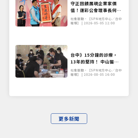
守正回饋展現企業家價
值！運彩公會理事長何昱
奇獲選台中市好人好事代
社會脈動•【SPN地方中心／台中
表，自律經營轉化公益力
報導】 | 2026-05-05 12:00
量
台中》15分鐘的診療，
13年的堅持！ 中山醫大
牙醫系跨海義診13年
社會脈動•【SPN地方中心／台中
僅必需的
Cookies
同意
報導】 | 2026-08-05 16:00
更多新聞