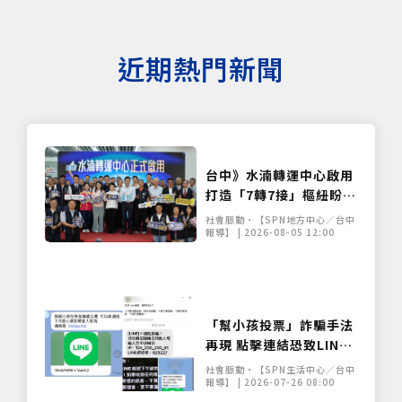
近期熱門新聞
台中》水湳轉運中心啟用
打造「7轉7接」樞紐盼紓
解國道與市區壅塞
社會脈動•【SPN地方中心／台中
報導】 | 2026-08-05 12:00
「幫小孩投票」詐騙手法
再現 點擊連結恐致LINE
帳號遭盜
社會脈動•【SPN生活中心／台中
報導】 | 2026-07-26 08:00