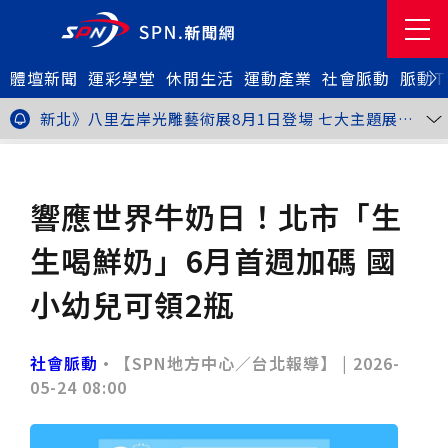
體壇新聞
金牌搖籃驚傳「球荒」！江啟臣偕運彩公會挺萬和國
運彩學堂
休閒生活
運動產業
社會脈動
脈動T
中，捐贈 1800 顆羽球助小將 4 月全中運奪金
台中》15分鐘的診療，13年的堅持！ 中山醫大牙醫系
跨海義診13年
新北》八里左岸光雕藝術展8月1日登場 七大主題展區
打造夏夜光影盛宴
台中》中聯油脂案釀全民恐慌 議員張芬郁質詢轟食安稽
查失衡釀隱匿漏洞
台中》九位台灣當代藝術家齊聚 《九境》聯展佛光緣台
社會脈動
地方脈動
中館登場
台北》北市25名學子赴美加交換！學長姐傳授「跨出舒
適圈」祕笈
台中》食安風暴擴大 中彰投苗縣市長參選人提「食安聯
響應世界牛奶日！北市「生
防治理平台」等3主張
台中》中山醫大攜手新創登陸亞洲生技展 發表「微奈米
眼用鏡片」等13項臨床研發技術
高雄》啟用近30年迎來外觀與結構重塑 高雄旗津輪渡
生喝鮮奶」6月首週加碼 國
站改造完工啟用
縮短藥效等待期！中山附醫引進速效抗憂鬱鼻噴劑 24
小時內見效、助重症患者重返社會
台北》首創水資源循環教育園區 民生水資再生廠環教館
小幼兒可領2瓶
正式啟用
專題人物》我不是會長，是歐巴桑！」穆閩珠自掏腰包
30年守護帕運選手
台中》甜點烘焙成憂鬱症處方箋！25歲「準醫學生」靠
藝術治療走出多年陰霾
台中》強颱巴威逼近 中市勞工局籲落實防颱整備
社會脈動
•【SPN地方中心／台北報導】 |
2026-
台中》中捷聯名VTuber活動告捷 首5日運量增24%周
05-24 08:00
邊營收破250萬
台中》看好綠美圖 大巨蛋商機！星享道攜手萬豪 打造
中部首間雅樂軒酒店
THE世界大學影響力排名公佈 中山醫大SDG3獲全球第
23名、全台醫學大學第3名
桃園市籌備115年全民運動會 體育局：預計9月前完成