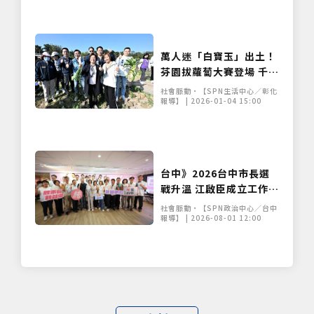
萬人迷「白寶玉」出土！
芬園拔蘿蔔大賽登場 千人
下田搶好彩頭
社會脈動•【SPN生活中心／彰化
報導】 | 2026-01-04 15:00
台中》2026台中市長選
戰升溫 江啟臣成立工作
站、何欣純組競選委員會
社會脈動•【SPN政治中心／台中
報導】 | 2026-08-01 12:00