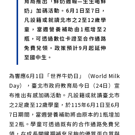
育局推出「鮮奶週報—生生喝鮮
甲 萬人爭躦轎底響徹夜空
MLB》鄧愷威6局飆6K完封小熊奪第3勝！宰制力複製
奶」加碼活動。6月1日至7日，
「王建民建仔旋風」引爆世代傳承
鐵觀音節政大登場 結合大文山友善食農與地方創生
臺德技職教育深層對話！德國Walther Rathenau師生
凡設籍或就讀北市之2至12歲學
造訪大安高工 體驗端午文化與前瞻工業實作
迎端午、抗酷暑！臺中盛夏水域系列活動本周六起兩地
童，當週營養補助由1瓶增至2
開划
課堂搬到菜市場！北市13校「游於藝」成果展 導覽小
尖兵用藝術「說」出千年風俗
20年淬鍊！貓空纜車運量突破4,000萬人次 「天空綠
瓶，可透過數位卡證至合作通路
洲」成國際打卡新地標
熊鷹羽毛與保育的兩難！金甌女中師生齊聚《飛吧！熊
免費兌領。政策預計9月起延伸
鷹》特映會 深化原民文化與生態永續教育
29件神級作品齊聚葫蘆墩！「藝馬登豐」2026台灣工
至國中生。
藝之家聯展震撼登場
跨越百年的生物觀測！科博館、成大《時空丈量師》特
展：讓典藏標本說出氣候變遷真相
睽違七年！精品郵輪「島嶼天空號」首航臺中港 參山處
攜手縣市熱情迎賓
金牌搖籃驚傳「球荒」！江啟臣偕運彩公會挺萬和國
為響應6月1日「世界牛奶日」（World Milk
中，捐贈 1800 顆羽球助小將 4 月全中運奪金
台中》15分鐘的診療，13年的堅持！ 中山醫大牙醫系
跨海義診13年
Day），臺北市政府教育局今日（24日）宣
布推出有感加碼活動。凡設籍或就讀臺北市
之2足歲至12歲學童，於115年6月1日至6月
7日期間，當週營養補助將由原本的1瓶增加
至2瓶。學童可透過既有的合作通路免費兌
領，在成長關鍵期補充足夠的優質蛋白質與