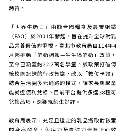
鈣質。
「世界牛奶日」由聯合國糧食及農業組織
（FAO）於2001年發起，旨在提升全球對乳
品營養價值的重視。臺北市教育局自114年4
月起推動「鮮奶週報—生生喝鮮奶」政策，
至今已涵蓋約22.2萬名學童。該政策打破傳
統校園配送的行政負擔，改以「數位卡證」
結合生活圈多元通路的模式，讓家長與學童
能就近便利兌領。目前平台提供多達38種可
兌換品項，深獲親師生好評。
教育局表示，充足且穩定的乳品攝取對孩童
的身高發育、免疫力及專注力皆有正面效