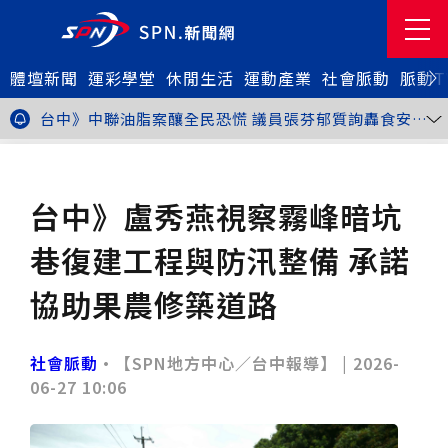
金牌搖籃驚傳「球荒」！江啟臣偕運彩公會挺萬和國
體壇新聞
中，捐贈 1800 顆羽球助小將 4 月全中運奪金
台中》15分鐘的診療，13年的堅持！ 中山醫大牙醫系
運彩學堂
休閒生活
運動產業
社會脈動
脈動T
跨海義診13年
新北》八里左岸光雕藝術展8月1日登場 七大主題展區
打造夏夜光影盛宴
台中》中聯油脂案釀全民恐慌 議員張芬郁質詢轟食安稽
查失衡釀隱匿漏洞
台中》九位台灣當代藝術家齊聚 《九境》聯展佛光緣台
中館登場
台北》北市25名學子赴美加交換！學長姐傳授「跨出舒
社會脈動
地方脈動
適圈」祕笈
台中》食安風暴擴大 中彰投苗縣市長參選人提「食安聯
防治理平台」等3主張
台中》中山醫大攜手新創登陸亞洲生技展 發表「微奈米
台中》盧秀燕視察霧峰暗坑
眼用鏡片」等13項臨床研發技術
高雄》啟用近30年迎來外觀與結構重塑 高雄旗津輪渡
站改造完工啟用
縮短藥效等待期！中山附醫引進速效抗憂鬱鼻噴劑 24
巷復建工程與防汛整備 承諾
小時內見效、助重症患者重返社會
台北》首創水資源循環教育園區 民生水資再生廠環教館
正式啟用
專題人物》我不是會長，是歐巴桑！」穆閩珠自掏腰包
協助果農修築道路
30年守護帕運選手
台中》甜點烘焙成憂鬱症處方箋！25歲「準醫學生」靠
藝術治療走出多年陰霾
台中》強颱巴威逼近 中市勞工局籲落實防颱整備
台中》中捷聯名VTuber活動告捷 首5日運量增24%周
社會脈動
•【SPN地方中心／台中報導】 |
2026-
邊營收破250萬
台中》看好綠美圖 大巨蛋商機！星享道攜手萬豪 打造
06-27 10:06
中部首間雅樂軒酒店
THE世界大學影響力排名公佈 中山醫大SDG3獲全球第
23名、全台醫學大學第3名
桃園市籌備115年全民運動會 體育局：預計9月前完成
重要前置作業
2026年金星最佳觀賞期將至 週五日落後仰角達全年最