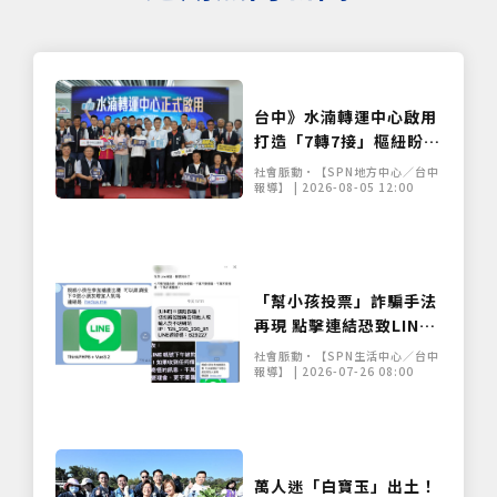
台中》水湳轉運中心啟用
打造「7轉7接」樞紐盼紓
解國道與市區壅塞
社會脈動•【SPN地方中心／台中
報導】 | 2026-08-05 12:00
「幫小孩投票」詐騙手法
再現 點擊連結恐致LINE
帳號遭盜
社會脈動•【SPN生活中心／台中
報導】 | 2026-07-26 08:00
萬人迷「白寶玉」出土！