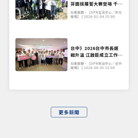
芬園拔蘿蔔大賽登場 千人
下田搶好彩頭
社會脈動•【SPN生活中心／彰化
報導】 | 2026-01-04 15:00
台中》2026台中市長選
戰升溫 江啟臣成立工作
站、何欣純組競選委員會
社會脈動•【SPN政治中心／台中
報導】 | 2026-08-01 12:00
更多新聞