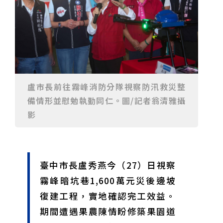
「王建民建仔旋風」引爆世代傳承
鐵觀音節政大登場 結合大文山友善食農與地方創生
臺德技職教育深層對話！德國Walther Rathenau師生
造訪大安高工 體驗端午文化與前瞻工業實作
迎端午、抗酷暑！臺中盛夏水域系列活動本周六起兩地
開划
課堂搬到菜市場！北市13校「游於藝」成果展 導覽小
尖兵用藝術「說」出千年風俗
20年淬鍊！貓空纜車運量突破4,000萬人次 「天空綠
洲」成國際打卡新地標
熊鷹羽毛與保育的兩難！金甌女中師生齊聚《飛吧！熊
鷹》特映會 深化原民文化與生態永續教育
29件神級作品齊聚葫蘆墩！「藝馬登豐」2026台灣工
藝之家聯展震撼登場
跨越百年的生物觀測！科博館、成大《時空丈量師》特
盧市長前往霧峰消防分隊視察防汛救災整
展：讓典藏標本說出氣候變遷真相
睽違七年！精品郵輪「島嶼天空號」首航臺中港 參山處
備情形並慰勉執勤同仁。圖/記者翁清雅攝
攜手縣市熱情迎賓
金牌搖籃驚傳「球荒」！江啟臣偕運彩公會挺萬和國
影
中，捐贈 1800 顆羽球助小將 4 月全中運奪金
台中》15分鐘的診療，13年的堅持！ 中山醫大牙醫系
跨海義診13年
臺中市長盧秀燕今（27）日視察
霧峰暗坑巷1,600萬元災後邊坡
復建工程，實地確認完工效益。
期間遭遇果農陳情盼修築果園道