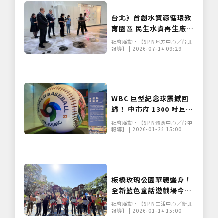
台北》首創水資源循環教
育園區 民生水資再生廠環
教館正式啟用
社會脈動•【SPN地方中心／台北
報導】 | 2026-07-14 09:29
僅必需的
Cookies
同意
WBC 巨型紀念球震撼回
歸！ 中市府 1300 吋巨幕
直播為中華隊應援
社會脈動•【SPN體育中心／台中
報導】 | 2026-01-28 15:00
板橋玫瑰公園華麗變身！
全新藍色童話遊戲場今日
正式啟動
社會脈動•【SPN生活中心／新北
報導】 | 2026-01-14 15:00