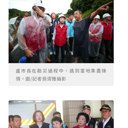
高
台中》中山醫大響應「30+大學計畫」 推出餐飲經營與
高齡照護學分專班
三星伴月聯手金星近鬼宿星團 端午連假西方低空上演天
文秀
台中》端午節前勞累驚覺單側無力 攤商「亞急性腦出
血」醫籲三徵兆速就醫
台中》跨越萬里深耕20年 中山附醫協助吐瓦魯建置首
套急診檢傷系統
世足》姆巴佩梅開二度破隊史紀錄 法國3比1擊敗塞內
加爾奪世界盃開門紅
搶攻端午連假人潮 臺北天文館推銀河特展與免費劇場搶
客
台中》萬豐國小奪少棒全國冠軍 赴美參賽盼各界正視
500萬經費缺口
蕭美琴視察帛琉Malakal島開發計畫 盼深化台帛水產與
醫療合作
婦人眼角冒水皰確診帶狀皰疹 臺中醫院跨科即時診治化
解失明與腦炎危機
參山處「梨山原民歌舞與工藝體驗」6月登場 結合永續
觀光推深度部落旅遊
台中》中央挹注逾8成！蔡其昌爭取4980萬 翻新清水五
權路道路與人行步道
智慧科技解救護士的腿！中山醫大與仁寶攜手「送藥機
盧市長在勘災過程中，遇到當地果農陳
器人」月省醫護120公里步程
台北》污水廠變身都市綠洲！內湖運動公園全新戲水區
情。圖/記者翁清雅攝影
盛大開放 智慧預約環教體驗
嘉義》搶攻端午親子商機！嘉義縣推「沉浸式角色扮
演」 邀學童化身小海盜、建築職人全台放電
阿里山精品咖啡香 成為端午與暑假深度旅遊新亮點
臺中甩「六都第一胖」稱號！「2026台中星燃計畫」啟
動 祭150萬獎金邀市民健康減重
跨界解密「健康一體」 科博館、國衛院特展登場 手機
化身探險工具自主解謎
活潑親切打破失智框架！日王牌業務丹野智文抗病13
年，靠「第二大腦」獨自來台分享生命淚水
國際保育盛事首移師亞洲 Joint TAG全球專家會議臺北
登場
綠營中投參選人合體 拋「中投新市鎮」 交通與醫療跨
域治理成焦點
夜市變廟會！山邊媽、旱溪媽、大庄媽三媽首度齊巡逢
甲 萬人爭躦轎底響徹夜空
MLB》鄧愷威6局飆6K完封小熊奪第3勝！宰制力複製