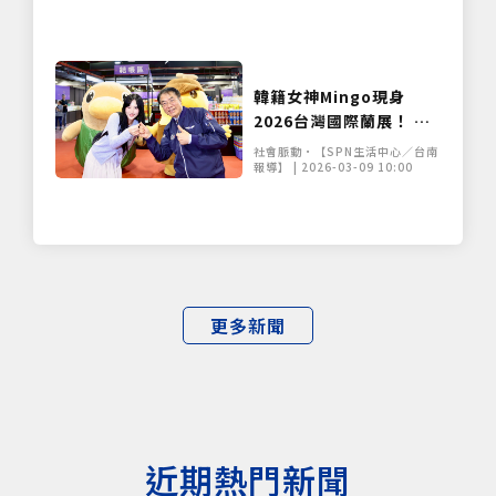
韓籍女神Mingo現身
2026台灣國際蘭展！ 大
讚後壁「割稻飯」好滋味
社會脈動•【SPN生活中心／台南
報導】 | 2026-03-09 10:00
更多新聞
近期熱門新聞