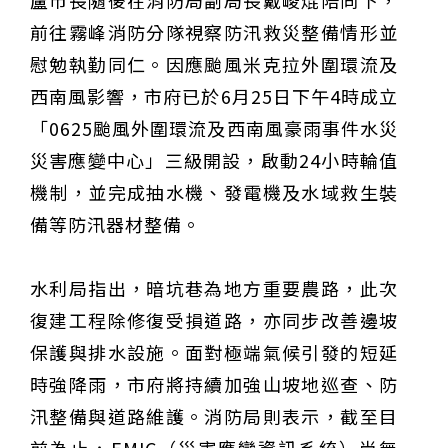
盧市長隨後在消防局副局長戴峻焜陪同下，
前往霧峰消防分隊視察防汛救災整備情形並
慰勉執勤同仁。因應颱風米克拉外圍環流及
西南風影響，市府已於6月25日下午4時成立
「0625颱風外圍環流及西南風豪雨事件水災
災害應變中心」三級開設，啟動24小時輪值
機制，並完成抽水機、發電機及水域救生裝
備等防汛器材整備。
水利局指出，暗坑巷為地方重要農路，此次
復建工程除修復受損道路，亦同步改善邊坡
保護與排水設施。面對極端氣候引發的短延
時強降雨，市府將持續加強山坡地巡查、防
汛整備與道路維護。消防局則表示，截至目