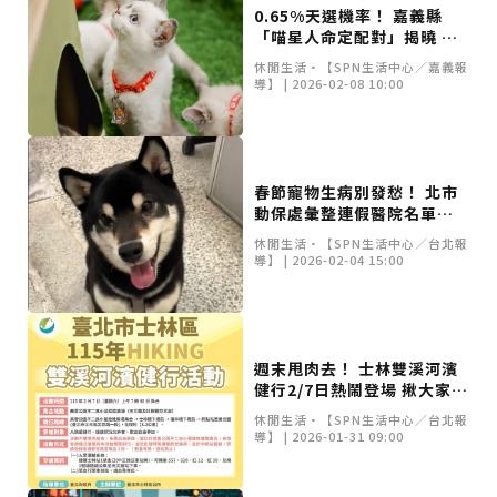
23名、全台醫學大學第3名
桃園市籌備115年全民運動會 體育局：預計9月前完成
0.65%天選機率！ 嘉義縣
重要前置作業
2026年金星最佳觀賞期將至 週五日落後仰角達全年最
「喵星人命定配對」揭曉 嘉
高
台中》中山醫大響應「30+大學計畫」 推出餐飲經營與
義縣抽出29位鏟屎官
休閒生活•【SPN生活中心／嘉義報
高齡照護學分專班
三星伴月聯手金星近鬼宿星團 端午連假西方低空上演天
導】 | 2026-02-08 10:00
文秀
台中》端午節前勞累驚覺單側無力 攤商「亞急性腦出
血」醫籲三徵兆速就醫
台中》跨越萬里深耕20年 中山附醫協助吐瓦魯建置首
套急診檢傷系統
世足》姆巴佩梅開二度破隊史紀錄 法國3比1擊敗塞內
加爾奪世界盃開門紅
搶攻端午連假人潮 臺北天文館推銀河特展與免費劇場搶
春節寵物生病別發愁！ 北市
客
台中》萬豐國小奪少棒全國冠軍 赴美參賽盼各界正視
動保處彙整連假醫院名單助
500萬經費缺口
蕭美琴視察帛琉Malakal島開發計畫 盼深化台帛水產與
毛孩平安過好年
醫療合作
婦人眼角冒水皰確診帶狀皰疹 臺中醫院跨科即時診治化
休閒生活•【SPN生活中心／台北報
導】 | 2026-02-04 15:00
解失明與腦炎危機
參山處「梨山原民歌舞與工藝體驗」6月登場 結合永續
觀光推深度部落旅遊
台中》中央挹注逾8成！蔡其昌爭取4980萬 翻新清水五
權路道路與人行步道
智慧科技解救護士的腿！中山醫大與仁寶攜手「送藥機
器人」月省醫護120公里步程
台北》污水廠變身都市綠洲！內湖運動公園全新戲水區
盛大開放 智慧預約環教體驗
嘉義》搶攻端午親子商機！嘉義縣推「沉浸式角色扮
週末甩肉去！ 士林雙溪河濱
演」 邀學童化身小海盜、建築職人全台放電
阿里山精品咖啡香 成為端午與暑假深度旅遊新亮點
健行2/7日熱鬧登場 揪大家活
臺中甩「六都第一胖」稱號！「2026台中星燃計畫」啟
力開走
休閒生活•【SPN生活中心／台北報
動 祭150萬獎金邀市民健康減重
跨界解密「健康一體」 科博館、國衛院特展登場 手機
導】 | 2026-01-31 09:00
化身探險工具自主解謎
活潑親切打破失智框架！日王牌業務丹野智文抗病13
年，靠「第二大腦」獨自來台分享生命淚水
國際保育盛事首移師亞洲 Joint TAG全球專家會議臺北
登場
綠營中投參選人合體 拋「中投新市鎮」 交通與醫療跨