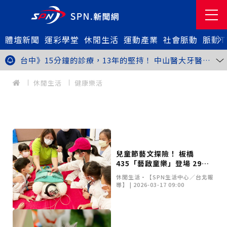
體壇新聞
金牌搖籃驚傳「球荒」！江啟臣偕運彩公會挺萬和國
運彩學堂
休閒生活
運動產業
社會脈動
脈動T
中，捐贈 1800 顆羽球助小將 4 月全中運奪金
世足》阿根廷足球巨星梅西父親兼經紀人豪爾赫去世 享
壽68歲
台中》15分鐘的診療，13年的堅持！ 中山醫大牙醫系
跨海義診13年
新北》八里左岸光雕藝術展8月1日登場 七大主題展區
打造夏夜光影盛宴
台中》中聯油脂案釀全民恐慌 議員張芬郁質詢轟食安稽
休閒生活
健康樂活
查失衡釀隱匿漏洞
台中》九位台灣當代藝術家齊聚 《九境》聯展佛光緣台
中館登場
台北》北市25名學子赴美加交換！學長姐傳授「跨出舒
適圈」祕笈
台中》食安風暴擴大 中彰投苗縣市長參選人提「食安聯
防治理平台」等3主張
台中》中山醫大攜手新創登陸亞洲生技展 發表「微奈米
眼用鏡片」等13項臨床研發技術
高雄》啟用近30年迎來外觀與結構重塑 高雄旗津輪渡
站改造完工啟用
縮短藥效等待期！中山附醫引進速效抗憂鬱鼻噴劑 24
兒童節藝文探險！ 板橋
小時內見效、助重症患者重返社會
台北》首創水資源循環教育園區 民生水資再生廠環教館
435「藝啟童樂」登場 29堂
正式啟用
專題人物》我不是會長，是歐巴桑！」穆閩珠自掏腰包
STEAM免費課搶報
30年守護帕運選手
台中》甜點烘焙成憂鬱症處方箋！25歲「準醫學生」靠
休閒生活•【SPN生活中心／台北報
導】 | 2026-03-17 09:00
藝術治療走出多年陰霾
台中》強颱巴威逼近 中市勞工局籲落實防颱整備
台中》中捷聯名VTuber活動告捷 首5日運量增24%周
邊營收破250萬
台中》看好綠美圖 大巨蛋商機！星享道攜手萬豪 打造
中部首間雅樂軒酒店
THE世界大學影響力排名公佈 中山醫大SDG3獲全球第