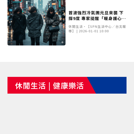
域治理成焦點
夜市變廟會！山邊媽、旱溪媽、大庄媽三媽首度齊巡逢
甲 萬人爭躦轎底響徹夜空
MLB》鄧愷威6局飆6K完封小熊奪第3勝！宰制力複製
首波強烈冷氣團元旦來襲 下
探9度 專家提醒「暖身護心」
「王建民建仔旋風」引爆世代傳承
鐵觀音節政大登場 結合大文山友善食農與地方創生
關鍵
臺德技職教育深層對話！德國Walther Rathenau師生
休閒生活•【SPN生活中心／台北報
造訪大安高工 體驗端午文化與前瞻工業實作
迎端午、抗酷暑！臺中盛夏水域系列活動本周六起兩地
導】 | 2026-01-01 10:00
開划
課堂搬到菜市場！北市13校「游於藝」成果展 導覽小
尖兵用藝術「說」出千年風俗
20年淬鍊！貓空纜車運量突破4,000萬人次 「天空綠
洲」成國際打卡新地標
熊鷹羽毛與保育的兩難！金甌女中師生齊聚《飛吧！熊
鷹》特映會 深化原民文化與生態永續教育
29件神級作品齊聚葫蘆墩！「藝馬登豐」2026台灣工
藝之家聯展震撼登場
跨越百年的生物觀測！科博館、成大《時空丈量師》特
展：讓典藏標本說出氣候變遷真相
睽違七年！精品郵輪「島嶼天空號」首航臺中港 參山處
攜手縣市熱情迎賓
金牌搖籃驚傳「球荒」！江啟臣偕運彩公會挺萬和國
中，捐贈 1800 顆羽球助小將 4 月全中運奪金
世足》阿根廷足球巨星梅西父親兼經紀人豪爾赫去世 享
休閒生活 | 健康樂活
壽68歲