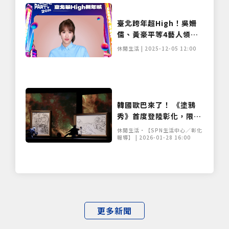
臺北跨年超High！吳姍
儒、黃豪平等4藝人領軍
4 大舞台打造跨夜音樂地
休閒生活 | 2025-12-05 12:00
圖
韓國歐巴來了！ 《塗鴉
秀》首度登陸彰化，限時
早鳥優惠開搶
休閒生活•【SPN生活中心／彰化
報導】 | 2026-01-28 16:00
僅必需的
Cookies
同意
更多新聞