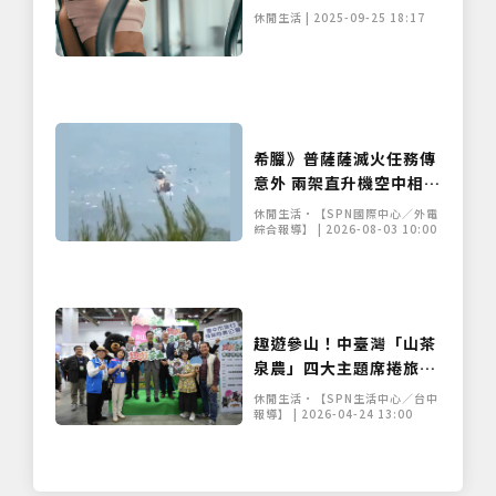
休閒生活 | 2025-09-25 18:17
希臘》普薩薩滅火任務傳
意外 兩架直升機空中相撞
搜救行動進行中
休閒生活•【SPN國際中心／外電
綜合報導】 | 2026-08-03 10:00
趣遊參山！中臺灣「山茶
泉農」四大主題席捲旅
展 邀您開啟最療癒的永
休閒生活•【SPN生活中心／台中
續旅程
報導】 | 2026-04-24 13:00