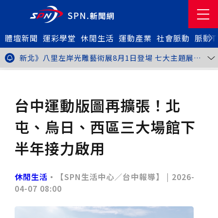
體壇新聞
金牌搖籃驚傳「球荒」！江啟臣偕運彩公會挺萬和國
運彩學堂
休閒生活
運動產業
社會脈動
脈動T
中，捐贈 1800 顆羽球助小將 4 月全中運奪金
台中》15分鐘的診療，13年的堅持！ 中山醫大牙醫系
跨海義診13年
新北》八里左岸光雕藝術展8月1日登場 七大主題展區
打造夏夜光影盛宴
台中》中聯油脂案釀全民恐慌 議員張芬郁質詢轟食安稽
查失衡釀隱匿漏洞
台中》九位台灣當代藝術家齊聚 《九境》聯展佛光緣台
休閒生活
旅遊休閒
中館登場
台北》北市25名學子赴美加交換！學長姐傳授「跨出舒
適圈」祕笈
台中》食安風暴擴大 中彰投苗縣市長參選人提「食安聯
台中運動版圖再擴張！北
防治理平台」等3主張
台中》中山醫大攜手新創登陸亞洲生技展 發表「微奈米
眼用鏡片」等13項臨床研發技術
高雄》啟用近30年迎來外觀與結構重塑 高雄旗津輪渡
屯、烏日、西區三大場館下
站改造完工啟用
縮短藥效等待期！中山附醫引進速效抗憂鬱鼻噴劑 24
小時內見效、助重症患者重返社會
台北》首創水資源循環教育園區 民生水資再生廠環教館
半年接力啟用
正式啟用
專題人物》我不是會長，是歐巴桑！」穆閩珠自掏腰包
30年守護帕運選手
台中》甜點烘焙成憂鬱症處方箋！25歲「準醫學生」靠
藝術治療走出多年陰霾
台中》強颱巴威逼近 中市勞工局籲落實防颱整備
休閒生活
•【SPN生活中心／台中報導】 |
2026-
台中》中捷聯名VTuber活動告捷 首5日運量增24%周
04-07 08:00
邊營收破250萬
台中》看好綠美圖 大巨蛋商機！星享道攜手萬豪 打造
中部首間雅樂軒酒店
THE世界大學影響力排名公佈 中山醫大SDG3獲全球第
23名、全台醫學大學第3名
桃園市籌備115年全民運動會 體育局：預計9月前完成