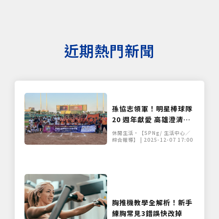
近期熱門新聞
孫協志領軍！明星棒球隊
20 週年獻愛 高雄澄清湖
冬日送暖
休閒生活•【SPNg/ 生活中心／
綜合報導】 | 2025-12-07 17:00
胸推機教學全解析！新手
練胸常見3錯誤快改掉