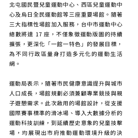
北屯國民暨兒童運動中心、西區兒童運動中
甲 萬人爭躦轎底響徹夜空
MLB》鄧愷威6局飆6K完封小熊奪第3勝！宰制力複製
「王建民建仔旋風」引爆世代傳承
鐵觀音節政大登場 結合大文山友善食農與地方創生
心及烏日全民運動館等三座重要場館。隨著
臺德技職教育深層對話！德國Walther Rathenau師生
三大指標性場館加入服務，台中市運動中心
造訪大安高工 體驗端午文化與前瞻工業實作
迎端午、抗酷暑！臺中盛夏水域系列活動本周六起兩地
開划
課堂搬到菜市場！北市13校「游於藝」成果展 導覽小
總數將達 17 座，不僅象徵運動版圖的持續
尖兵用藝術「說」出千年風俗
20年淬鍊！貓空纜車運量突破4,000萬人次 「天空綠
擴張，更深化「一館一特色」的發展目標，
洲」成國際打卡新地標
熊鷹羽毛與保育的兩難！金甌女中師生齊聚《飛吧！熊
鷹》特映會 深化原民文化與生態永續教育
29件神級作品齊聚葫蘆墩！「藝馬登豐」2026台灣工
為不同行政區量身打造多元化的運動生活
藝之家聯展震撼登場
跨越百年的生物觀測！科博館、成大《時空丈量師》特
網。
展：讓典藏標本說出氣候變遷真相
睽違七年！精品郵輪「島嶼天空號」首航臺中港 參山處
攜手縣市熱情迎賓
金牌搖籃驚傳「球荒」！江啟臣偕運彩公會挺萬和國
中，捐贈 1800 顆羽球助小將 4 月全中運奪金
台中》15分鐘的診療，13年的堅持！ 中山醫大牙醫系
運動局表示，隨著市民健康意識提升與城市
跨海義診13年
人口成長，場館規劃必須兼顧專業競技與親
子遊憩需求。此次啟用的場館設計，從支援
國際賽事標準的滑冰場、導入大數據分析的
運動科技訓練，到延續歷史意象的兒童技擊
場，均展現出市府推動運動環境升級的決