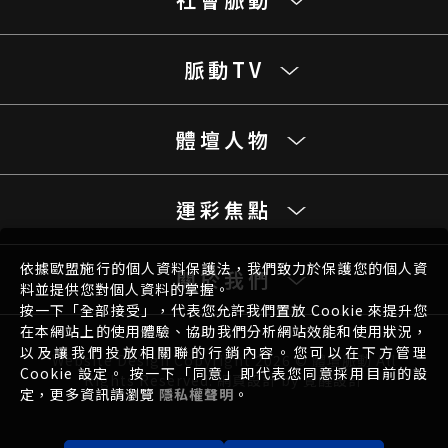
脈動TV
體壇人物
運彩焦點
依據歐盟施行的個人資料保護法，我們致力於保護您的個人資
關於我們
料並提供您對個人資料的掌握。
按一下「全部接受」，代表您允許我們置放 Cookie 來提升您
在本網站上的使用體驗、協助我們分析網站效能和使用狀況，
以及讓我們投放相關聯的行銷內容。您可以在下方管理
Website Design
Copyright 2026 © 體壇脈動 All
Cookie 設定。 按一下「同意」即代表您同意採用目前的設
Rights Reserved.
網頁設計
by
覺醒設計
定，更多資訊請瀏覽
隱私權聲明
。