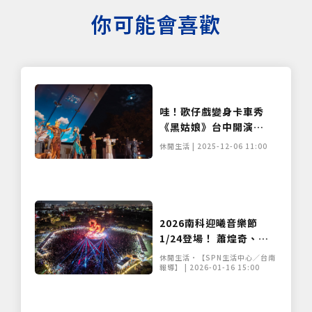
你可能會喜歡
哇！歌仔戲變身卡車秀
《黑姑娘》台中開演
2000人嗨翻
休閒生活 | 2025-12-06 11:00
2026南科迎曦音樂節
1/24登場！ 蕭煌奇、李
千娜卡司曝光 燈光秀與泡
休閒生活•【SPN生活中心／台南
泡派對嗨翻全台
報導】 | 2026-01-16 15:00