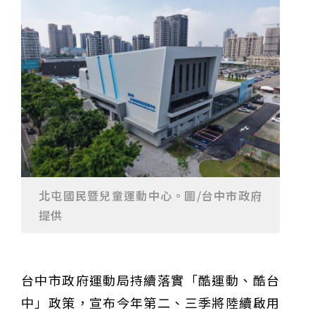
重要前置作業
2026年金星最佳觀賞期將至 週五日落後仰角達全年最
高
台中》中山醫大響應「30+大學計畫」 推出餐飲經營與
高齡照護學分專班
三星伴月聯手金星近鬼宿星團 端午連假西方低空上演天
文秀
台中》端午節前勞累驚覺單側無力 攤商「亞急性腦出
血」醫籲三徵兆速就醫
台中》跨越萬里深耕20年 中山附醫協助吐瓦魯建置首
套急診檢傷系統
世足》姆巴佩梅開二度破隊史紀錄 法國3比1擊敗塞內
加爾奪世界盃開門紅
搶攻端午連假人潮 臺北天文館推銀河特展與免費劇場搶
客
台中》萬豐國小奪少棒全國冠軍 赴美參賽盼各界正視
500萬經費缺口
蕭美琴視察帛琉Malakal島開發計畫 盼深化台帛水產與
醫療合作
婦人眼角冒水皰確診帶狀皰疹 臺中醫院跨科即時診治化
解失明與腦炎危機
參山處「梨山原民歌舞與工藝體驗」6月登場 結合永續
觀光推深度部落旅遊
台中》中央挹注逾8成！蔡其昌爭取4980萬 翻新清水五
權路道路與人行步道
智慧科技解救護士的腿！中山醫大與仁寶攜手「送藥機
北屯國民暨兒童運動中心。圖/台中市政府
器人」月省醫護120公里步程
台北》污水廠變身都市綠洲！內湖運動公園全新戲水區
盛大開放 智慧預約環教體驗
嘉義》搶攻端午親子商機！嘉義縣推「沉浸式角色扮
提供
演」 邀學童化身小海盜、建築職人全台放電
阿里山精品咖啡香 成為端午與暑假深度旅遊新亮點
臺中甩「六都第一胖」稱號！「2026台中星燃計畫」啟
動 祭150萬獎金邀市民健康減重
跨界解密「健康一體」 科博館、國衛院特展登場 手機
化身探險工具自主解謎
活潑親切打破失智框架！日王牌業務丹野智文抗病13
台中市政府運動局持續落實「酷運動、酷台
年，靠「第二大腦」獨自來台分享生命淚水
國際保育盛事首移師亞洲 Joint TAG全球專家會議臺北
登場
綠營中投參選人合體 拋「中投新市鎮」 交通與醫療跨
中」政策，宣布今年第二、三季將陸續啟用
域治理成焦點
夜市變廟會！山邊媽、旱溪媽、大庄媽三媽首度齊巡逢