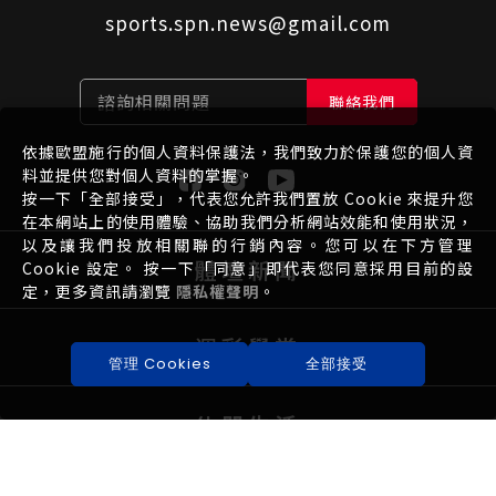
sports.spn.news@gmail.com
諮詢相關問題
聯絡我們
依據歐盟施行的個人資料保護法，我們致力於保護您的個人資
料並提供您對個人資料的掌握。
按一下「全部接受」，代表您允許我們置放 Cookie 來提升您
在本網站上的使用體驗、協助我們分析網站效能和使用狀況，
以及讓我們投放相關聯的行銷內容。您可以在下方管理
體壇新聞
Cookie 設定。 按一下「同意」即代表您同意採用目前的設
定，更多資訊請瀏覽
隱私權聲明
。
運彩學堂
管理 Cookies
全部接受
休閒生活