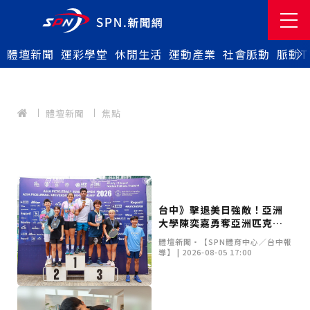
體壇新聞
運彩學堂
休閒生活
運動產業
社會脈動
脈動T
體壇新聞
焦點
台中》擊退美日強敵！亞洲
大學陳奕嘉勇奪亞洲匹克球
賽雙牌 10月挺進美國世界賽
體壇新聞•【SPN體育中心／台中報
導】 | 2026-08-05 17:00