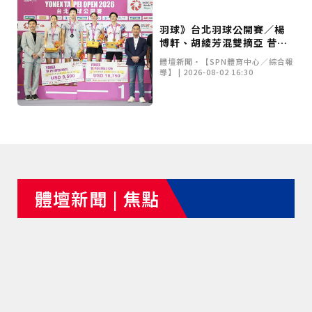
羽球》台北羽球公開賽／楊
博軒、胡綾芳混雙摘亞 昔日
戰友李洋親自頒獎
體壇新聞•【SPN體育中心／綜合報
導】 | 2026-08-02 16:30
體壇新聞 | 焦點