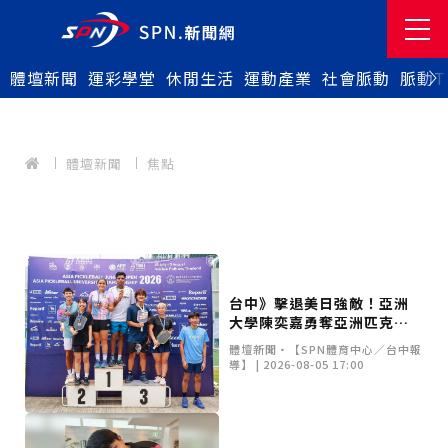
體壇新聞
運彩學堂
休閒生活
運動產業
社會脈動
脈動T
體壇新聞
焦點
台中》擊退美日強敵！亞洲
大學陳奕嘉勇奪亞洲匹克球
賽雙牌 10月挺進美國世界賽
體壇新聞•【SPN體育中心／台中報
導】 | 2026-08-05 17:00