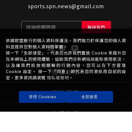
sports.spn.news@gmail.com
諮詢相關問題
聯絡我們
依據歐盟施行的個人資料保護法，我們致力於保護您的個人資
料並提供您對個人資料的掌握。
按一下「全部接受」，代表您允許我們置放 Cookie 來提升您
在本網站上的使用體驗、協助我們分析網站效能和使用狀況，
以及讓我們投放相關聯的行銷內容。您可以在下方管理
體壇新聞
Cookie 設定。 按一下「同意」即代表您同意採用目前的設
定，更多資訊請瀏覽
隱私權聲明
。
運彩學堂
管理 Cookies
全部接受
休閒生活