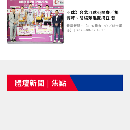
羽球》台北羽球公開賽／楊
博軒、胡綾芳混雙摘亞 昔日
戰友李洋親自頒獎
體壇新聞•【SPN體育中心／綜合報
導】 | 2026-08-02 16:30
體壇新聞 | 焦點