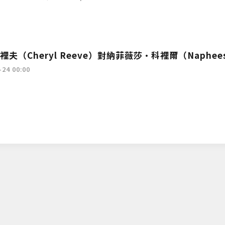
夫（Cheryl Reeve）對納菲薇莎·科裡爾（Naphee
傳遞的四字訊息意義深遠》
24 00:00