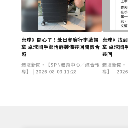
桌球》開心了！赴日參賽行李遭誤
桌球》找
拿 卓球國手鄭怡靜裝備尋回開懷合
拿 卓球國
照
尋回
體壇新聞•【SPN體育中心／綜合報
體壇新聞•
導】 | 2026-08-03 11:28
導】 | 2026