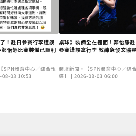
到了！赴日參賽行李遭誤
桌球》裝備全在裡面！鄭怡靜赴
手鄭怡靜比賽裝備已順利
參賽遭誤拿行李 教練急發文協
【SPN體育中心／綜合報
體壇新聞•【SPN體育中心／綜
-08-03 10:53
導】 | 2026-08-03 06:00