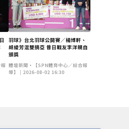
日
羽球》台北羽球公開賽／楊博軒、
尋
胡綾芳混雙摘亞 昔日戰友李洋親自
頒獎
合報
體壇新聞•【SPN體育中心／綜合報
導】 | 2026-08-02 16:30