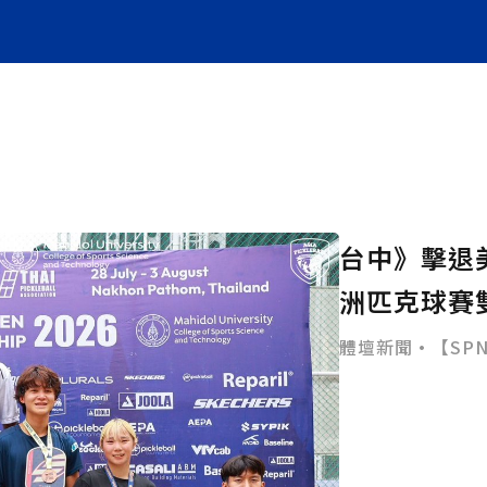
台中》擊退
洲匹克球賽
體壇新聞•【SPN體育