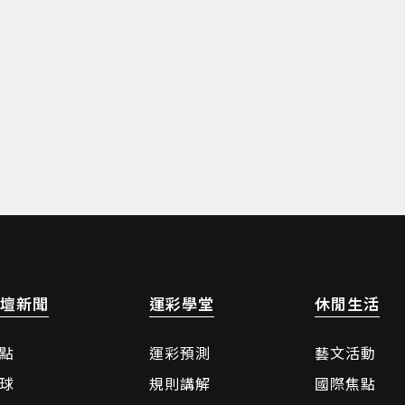
壇新聞
運彩學堂
休閒生活
點
運彩預測
藝文活動
球
規則講解
國際焦點