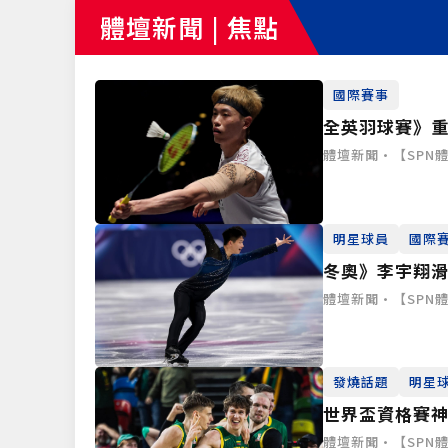
體壇新聞 | 焦點
國際賽事
全英羽球賽》
體壇新聞•【SPN體育中
明星球員
國際
冬奧》李宇翔
體壇新聞•【SPN體育中
發燒話題
明星
世界盃資格賽神蹟！
國
體壇新聞•【SPN體育中