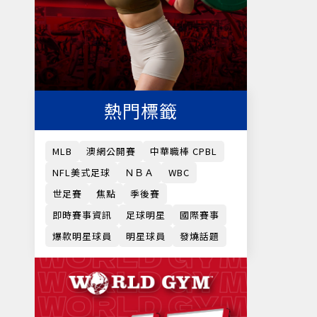
熱門標籤
MLB
澳網公開賽
中華職棒 CPBL
NFL美式足球
ＮＢＡ
WBC
世足賽
焦點
季後賽
即時賽事資訊
足球明星
國際賽事
爆款明星球員
明星球員
發燒話題