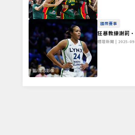
國際賽事
狂暴教練謝莉·裡
Collier）
體壇新聞 | 2025-09-