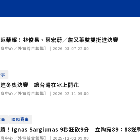
重返榮耀！林俊易、葉宏蔚／詹又蓁雙雙挺進決賽
心／外電綜合報導】 | 2026-03-07 22:00
賽事
滑進冬奧決賽 讓台灣在冰上開花
心／外電綜合報導】 | 2026-02-11 09:00
球員
國際賽事
Ignas Sargiunas 9秒狂砍9分 立陶宛89：88逆
心／外電綜合報導】 | 2025-12-02 09:00