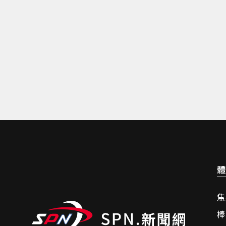
體
焦
棒