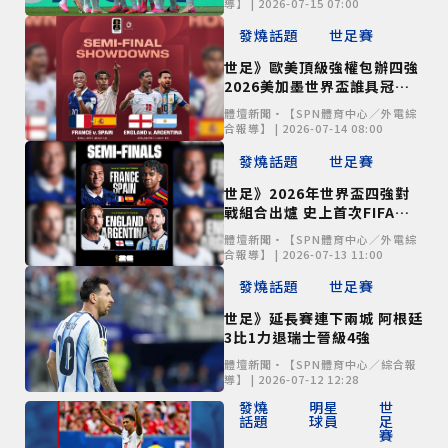
導】 | 2026-07-15 07:00
發燒話題
世足賽
世足》歐美頂級強權包辦四強
2026美加墨世界盃誰具冠軍
相？
體壇新聞•【SPN體育中心／外電綜
合報導】 | 2026-07-14 08:00
發燒話題
世足賽
世足》2026年世界盃四強對
戰組合出爐 史上首次FIFA排
名前四強齊聚準決賽
體壇新聞•【SPN體育中心／外電綜
合報導】 | 2026-07-13 11:00
發燒話題
世足賽
世足》延長賽連下兩城 阿根廷
3比1力退瑞士晉級4強
僅必需的
Cookies
同意
體壇新聞•【SPN體育中心／綜合報
導】 | 2026-07-12 12:28
發燒
明星
世
話題
球員
足
賽