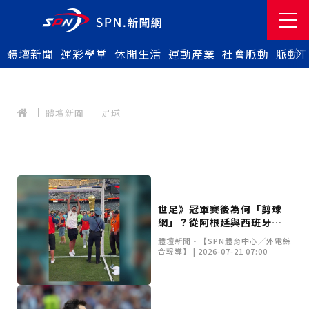
體壇新聞
運彩學堂
休閒生活
運動產業
社會脈動
脈動T
體壇新聞
足球
世足》冠軍賽後為何「剪球
網」？從阿根廷與西班牙之
戰，解析足球奪冠獨特慶祝
體壇新聞•【SPN體育中心／外電綜
傳統
合報導】 | 2026-07-21 07:00