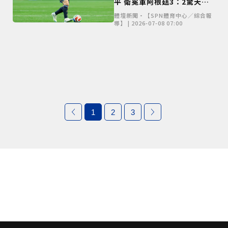
平 衛冕軍阿根廷3：2驚天逆
轉埃及挺進8強
體壇新聞•【SPN體育中心／綜合報
導】 | 2026-07-08 07:00
1
2
3