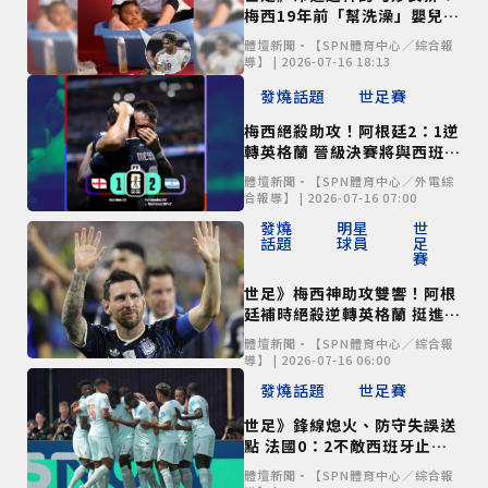
梅西19年前「幫洗澡」嬰兒
如今世界盃決賽與亞馬爾上演
體壇新聞•【SPN體育中心／綜合報
對決
導】 | 2026-07-16 18:13
發燒話題
世足賽
梅西絕殺助攻！阿根廷2：1逆
轉英格蘭 晉級決賽將與西班牙
爭冠
體壇新聞•【SPN體育中心／外電綜
合報導】 | 2026-07-16 07:00
發燒
明星
世
話題
球員
足
賽
世足》梅西神助攻雙響！阿根
廷補時絕殺逆轉英格蘭 挺進決
賽強碰西班牙
體壇新聞•【SPN體育中心／綜合報
導】 | 2026-07-16 06:00
發燒話題
世足賽
世足》鋒線熄火、防守失誤送
點 法國0：2不敵西班牙止步
四強
體壇新聞•【SPN體育中心／綜合報