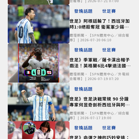
合報導】 | 2026-07-21 07:00
發燒話題
世足賽
世足》阿根廷輸了！西班牙加
時1:0絕殺奪冠 衛冕軍少踢一
人無力回天
體壇新聞•【SPN體育中心／綜合報
導】 | 2026-07-20 06:10
發燒話題
世足賽
世足》季軍戰／薩卡演出帽子
戲法！英格蘭6比4擊退法國奪
銅牌
體壇新聞•【SPN體育中心／外電綜
合報導】 | 2026-07-19 07:20
發燒話題
世足》世足決戰常規 90 分鐘
專家何昱奇剖析西班牙與阿根
廷之爭
體壇新聞•【SPN體育中心／綜合報
導】 | 2026-07-17 19:00
發燒話題
世足賽
世足》命運之神的巧妙安排：