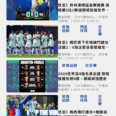
世足》貝林漢姆延長賽開轟 英
格蘭2比1擊退挪威挺進世界盃
四強
體壇新聞•【SPN體育中心／外電綜
合報導】 | 2026-07-12 08:15
發燒
明星
世
話題
球員
足
賽
世足》姆巴佩下半場破門建功
法國2：0淘汰摩洛哥晉級世足
4強
體壇新聞•【SPN體育中心／綜合報
導】 | 2026-07-10 07:00
發燒話題
世足賽
2026世界盃8強名單出爐 歐陸
強權包辦6席、挪威締造歷史
體壇新聞•【SPN體育中心／外電綜
合報導】 | 2026-07-09 06:00
發燒
明星
世
話題
球員
足
賽
世足》梅西傳打建功+關鍵追