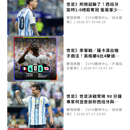
世足》阿根廷輸了！西班牙
加時1:0絕殺奪冠 衛冕軍少踢
一人無力回天
體壇新聞•【SPN體育中心／綜合報
導】 | 2026-07-20 06:10
世足》季軍戰／薩卡演出帽
子戲法！英格蘭6比4擊退法
國奪銅牌
體壇新聞•【SPN體育中心／外電綜
合報導】 | 2026-07-19 07:20
世足》世足決戰常規 90 分鐘
專家何昱奇剖析西班牙與阿
根廷之爭
體壇新聞•【SPN體育中心／綜合報
導】 | 2026-07-17 19:00