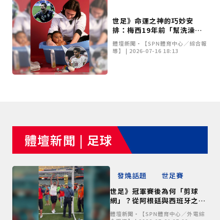
世足》命運之神的巧妙安
排：梅西19年前「幫洗澡」
嬰兒 如今世界盃決賽與亞馬
體壇新聞•【SPN體育中心／綜合報
爾上演對決
導】 | 2026-07-16 18:13
體壇新聞 | 足球
發燒話題
世足賽
世足》冠軍賽後為何「剪球
網」？從阿根廷與西班牙之
戰，解析足球奪冠獨特慶祝傳
體壇新聞•【SPN體育中心／外電綜
統