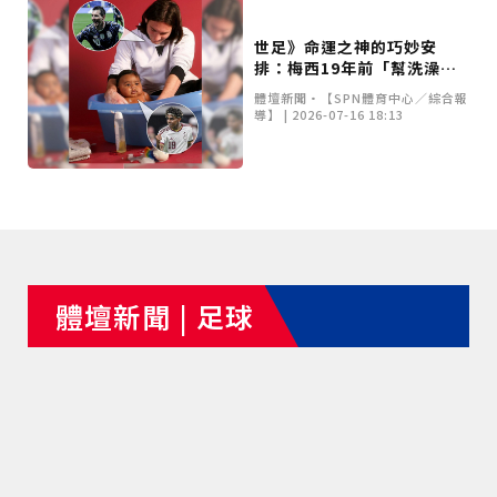
世足》命運之神的巧妙安
排：梅西19年前「幫洗澡」
嬰兒 如今世界盃決賽與亞馬
體壇新聞•【SPN體育中心／綜合報
爾上演對決
導】 | 2026-07-16 18:13
體壇新聞 | 足球