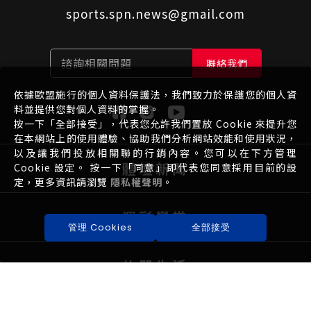
sports.spn.news@gmail.com
諮詢相關問題
聯絡我們
依據歐盟施行的個人資料保護法，我們致力於保護您的個人資
料並提供您對個人資料的掌握。
按一下「全部接受」，代表您允許我們置放 Cookie 來提升您
在本網站上的使用體驗、協助我們分析網站效能和使用狀況，
以及讓我們投放相關聯的行銷內容。您可以在下方管理
體壇新聞
Cookie 設定。 按一下「同意」即代表您同意採用目前的設
定，更多資訊請瀏覽
隱私權聲明
。
運彩學堂
管理 Cookies
全部接受
休閒生活