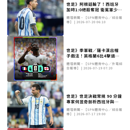
世足》阿根廷輸了！西班牙
加時1:0絕殺奪冠 衛冕軍少踢
一人無力回天
體壇新聞•【SPN體育中心／綜合報
導】 | 2026-07-20 06:10
世足》季軍戰／薩卡演出帽
子戲法！英格蘭6比4擊退法
國奪銅牌
體壇新聞•【SPN體育中心／外電綜
合報導】 | 2026-07-19 07:20
世足》世足決戰常規 90 分鐘
專家何昱奇剖析西班牙與阿
根廷之爭
體壇新聞•【SPN體育中心／綜合報
導】 | 2026-07-17 19:00