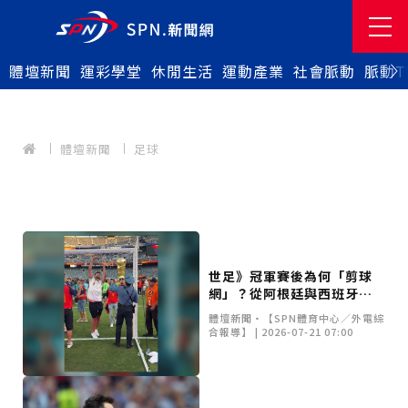
體壇新聞
運彩學堂
休閒生活
運動產業
社會脈動
脈動T
體壇新聞
足球
世足》冠軍賽後為何「剪球
網」？從阿根廷與西班牙之
戰，解析足球奪冠獨特慶祝
體壇新聞•【SPN體育中心／外電綜
傳統
合報導】 | 2026-07-21 07:00