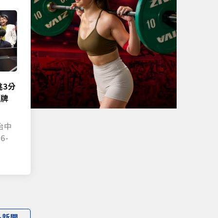
挑3分
金牌
治中
6-
多新聞