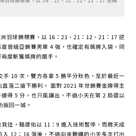
羽球錦標賽，以 16：21、21：12、21：17 逆轉
洲羽球錦標賽，以 16：21、21：12、21：17 逆
後再度晉級亞錦賽男單 4 強，也確定有獎牌入袋，同
賽兩度斬獲獎牌的選手。
手 10 次，雙方各拿 5 勝平分秋色，至於最近一
直落二搶下勝利。 面對 2021 年世錦賽金牌得主
手連得 5 分，也只能讓出，不過小天在第 2 局還以
成功扳回一城。
我往，駱建佑以 11：9 進入技術暫停，而周天成
入 12：16 落後，不過向來難纏的小天多次打出