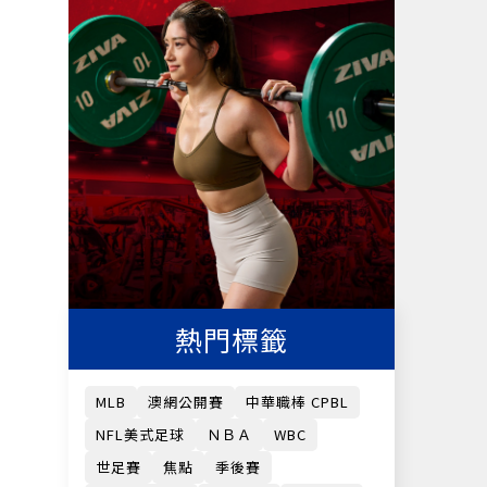
熱門標籤
MLB
澳網公開賽
中華職棒 CPBL
NFL美式足球
ＮＢＡ
WBC
世足賽
焦點
季後賽