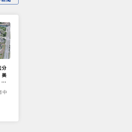
盃分
、美
 決
育中
|