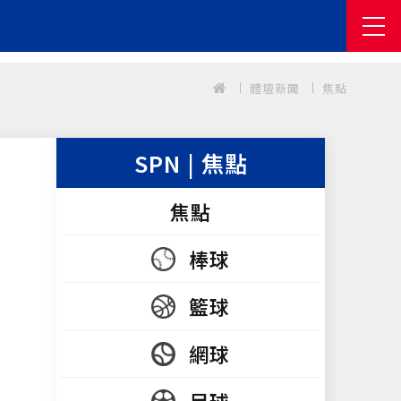
體壇新聞
焦點
SPN | 焦點
焦點
棒球
籃球
網球