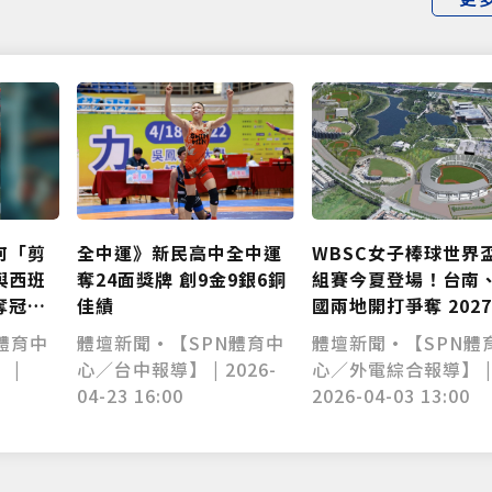
WBSC女子棒球世界
全中運》新民高中全中運
何「剪
組賽今夏登場！台南
奪24面獎牌 創9金9銀6銅
與西班
國兩地開打爭奪 2027
佳績
奪冠獨
賽門票
體壇新聞•【SPN體
體壇新聞•【SPN體育中
體育中
心／外電綜合報導】 
心／台中報導】 | 2026-
 |
2026-04-03 13:00
04-23 16:00