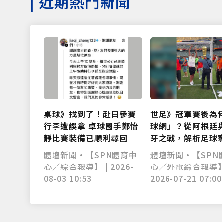
|
近期熱門新聞
桌球》找到了！赴日參賽
世足》冠軍賽後為
行李遭誤拿 卓球國手鄭怡
球網」？從阿根廷
靜比賽裝備已順利尋回
牙之戰，解析足球
特慶祝傳統
體壇新聞•【SPN體育中
體壇新聞•【SPN
心／綜合報導】 | 2026-
心／外電綜合報導】
08-03 10:53
2026-07-21 07:00