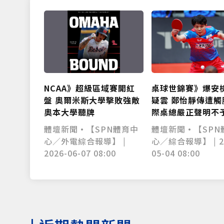
NCAA》超級區域賽開紅
桌球世錦賽》爆安
盤 奧爾米斯大學擊敗強敵
疑雲 鄭怡靜傳遭觸
奧本大學聽牌
際桌總嚴正聲明不
體壇新聞•【SPN體育中
體壇新聞•【SPN
心／外電綜合報導】 |
心／綜合報導】 | 2
2026-06-07 08:00
05-04 08:00