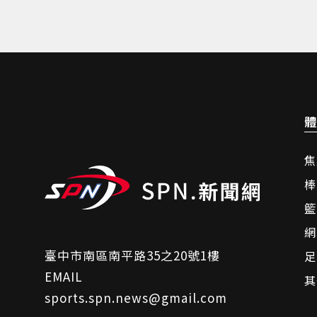
體
焦
棒
籃
網
臺中市南區南平路35之20號1樓
足
EMAIL
其
sports.spn.news@gmail.com