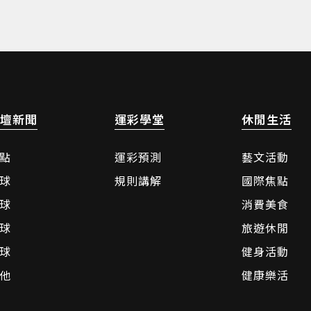
壇新聞
運彩學堂
休閒生活
點
運彩預測
藝文活動
球
規則講解
國際焦點
球
消費美食
球
旅遊休閒
球
健身活動
他
健康樂活