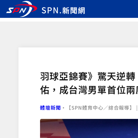
羽球亞錦賽》驚天逆轉！
佑，成台灣男單首位兩
體壇新聞
•【SPN體育中心／綜合報導】 