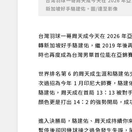
台灣羽球一哥周天成今天在 2026 年亞洲
新加坡好手駱建佑。圖/達至影像
台灣羽球一哥周天成今天在 2026 年亞
轉新加坡好手駱建佑，繼 2019 年
時也再度成為台灣男單首位能在亞錦
世界排名第 6 的周天成生涯和駱建佑交
次過招為今年 1 月印尼大師賽，駱建佑
駱建佑，周天成在首局 13：13 被對
顏色更是打出 14：2 的強勢開局，
進入決勝局，駱建佑、周天成持續你來
暫停後卻因幾球操之過急發生失誤，陷