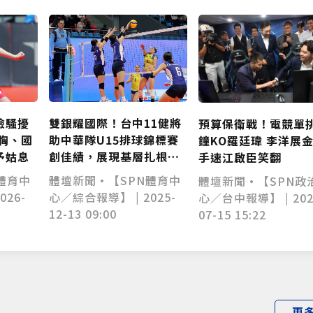
僅必需的
Cookies
同意
雙銀耀國際！台中11健將
檢騷擾
預算保衛戰！電競單
助中華隊U15排球錦標賽
胸、國
鐘KO羅廷瑋 李洋展
創佳績，展現基層扎根成
予姑息
手速江啟臣笑翻
果！
體壇新聞•【SPN體育中
體育中
體壇新聞•【SPN政
心／綜合報導】 | 2025-
026-
心／台中報導】 | 202
12-13 09:00
07-15 15:22
更