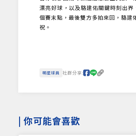
漂亮好球，以及駱建佑關鍵時刻出界、
個賽末點，最後雙方多拍來回，駱建
祝。
社群分享:
明星球員
|
你可能會喜歡