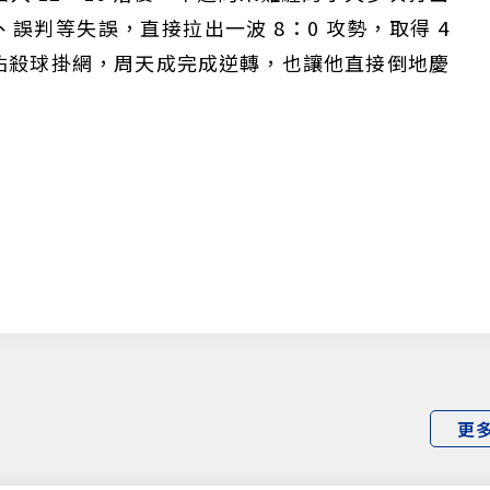
誤判等失誤，直接拉出一波 8：0 攻勢，取得 4
佑殺球掛網，周天成完成逆轉，也讓他直接倒地慶
更