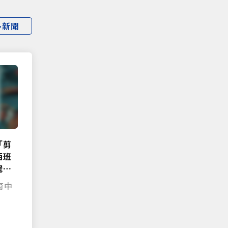
多新聞
「剪
西班
冠獨
育中
|