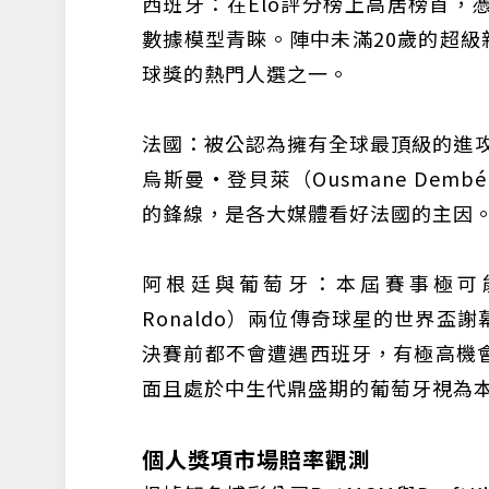
西班牙：在Elo評分榜上高居榜首，
數據模型青睞。陣中未滿20歲的超級新星
球獎的熱門人選之一。
法國：被公認為擁有全球最頂級的進攻天賦
烏斯曼·登貝萊（Ousmane Dembé
的鋒線，是各大媒體看好法國的主因
阿根廷與葡萄牙：本屆賽事極可能是梅西（
Ronaldo）兩位傳奇球星的世界
決賽前都不會遭遇西班牙，有極高機
面且處於中生代鼎盛期的葡萄牙視為
個人獎項市場賠率觀測