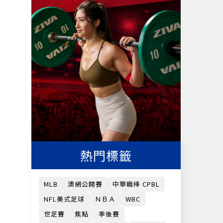
熱門標籤
MLB
澳網公開賽
中華職棒 CPBL
NFL美式足球
ＮＢＡ
WBC
世足賽
焦點
季後賽