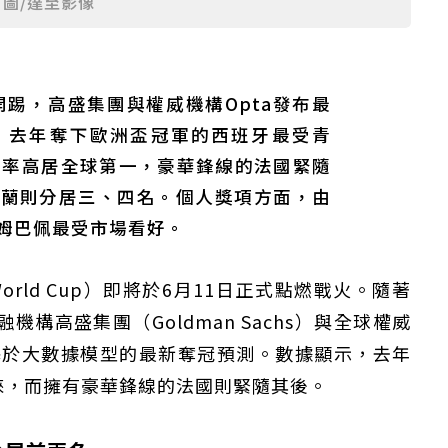
）。圖/達至影像
開踢，高盛集團與權威機構Opta發布最
，去年奪下歐洲盃冠軍的西班牙最受青
冠概率高居全球第一，豪華鋒線的法國緊隨
格蘭則分居三、四名。個人獎項方面，由
姆巴佩最受市場看好。
World Cup）即將於6月11日正式點燃戰火。隨著
構高盛集團（Goldman Sachs）與全球權威
基於大數據模型的最新奪冠預測。數據顯示，去年
睞，而擁有豪華鋒線的法國則緊隨其後。