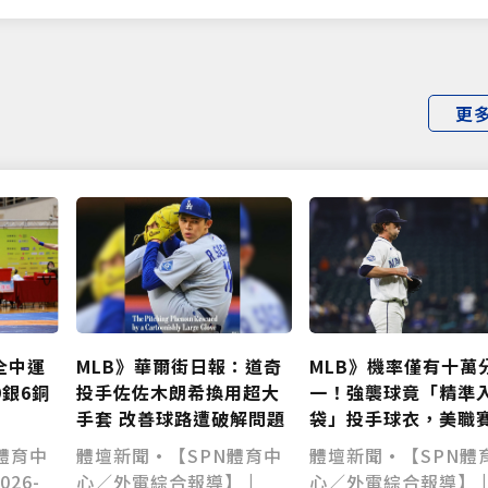
更
MLB》機率僅有十萬
全中運
MLB》華爾街日報：道奇
一！強襲球竟「精準
9銀6銅
投手佐佐木朗希換用超大
袋」投手球衣，美職
手套 改善球路遭破解問題
上演超罕見規則安打
體壇新聞•【SPN體
體育中
體壇新聞•【SPN體育中
心／外電綜合報導】 
026-
心／外電綜合報導】 |