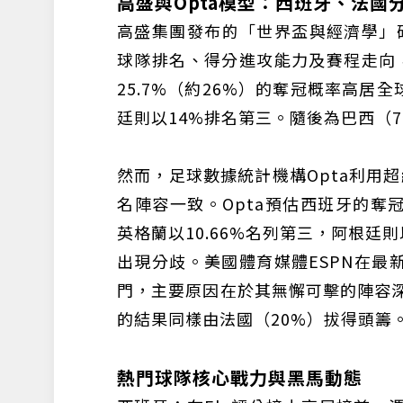
高盛與Opta模型：西班牙、法國
高盛集團發布的「世界盃與經濟學」研
球隊排名、得分進攻能力及賽程走向
25.7%（約26%）的奪冠概率高居
廷則以14%排名第三。隨後為巴西（7.
然而，足球數據統計機構Opta利用
名陣容一致。Opta預估西班牙的奪冠機
英格蘭以10.66%名列第三，阿根廷則
出現分歧。美國體育媒體ESPN在最
門，主要原因在於其無懈可擊的陣容深度；
的結果同樣由法國（20%）拔得頭籌
熱門球隊核心戰力與黑馬動態