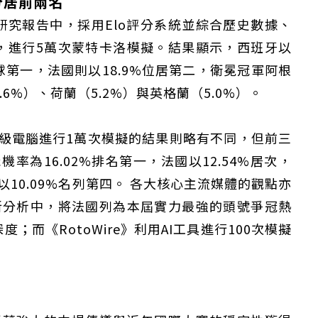
分居前兩名
究報告中，採用Elo評分系統並綜合歷史數據、
，進行5萬次蒙特卡洛模擬。結果顯示，西班牙以
全球第一，法國則以18.9%位居第二，衛冕冠軍阿根
6%）、荷蘭（5.2%）與英格蘭（5.0%）。
超級電腦進行1萬次模擬的結果則略有不同，但前三
率為16.02%排名第一，法國以12.54%居次，
以10.09%名列第四。 各大核心主流媒體的觀點亦
新分析中，將法國列為本屆實力最強的頭號爭冠熱
而《RotoWire》利用AI工具進行100次模擬
。