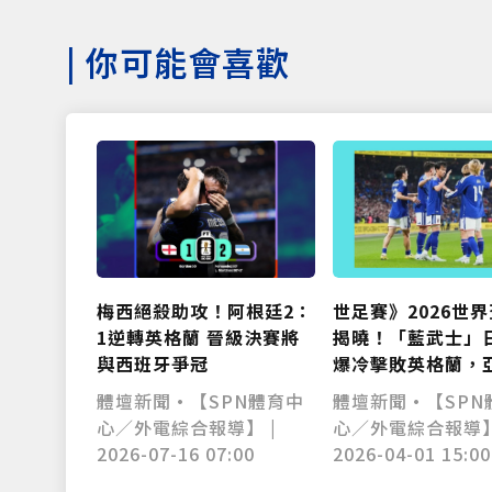
|
你可能會喜歡
梅西絕殺助攻！阿根廷2：
世足賽》2026世
1逆轉英格蘭 晉級決賽將
揭曉！「藍武士」
與西班牙爭冠
爆冷擊敗英格蘭，
球再創巔峰
體壇新聞•【SPN體育中
體壇新聞•【SPN
心／外電綜合報導】 |
心／外電綜合報導】
2026-07-16 07:00
2026-04-01 15:00