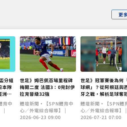
更
世足》姆巴佩百場里程碑
界盃分組
世足》冠軍賽後為何
梅開二度 法國3：0完封伊
日本隊
球網」？從阿根廷與
拉克晉級32強
亞洲足
牙之戰，解析足球奪
特慶祝傳統
體壇新聞•【SPN體育中
體育中
體壇新聞•【SPN體
心／外電綜合報導】 |
 |
心／外電綜合報導】 
2026-06-23 09:00
2026-07-21 07:00