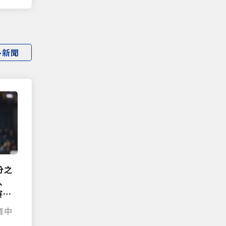
多新聞
分之
入
賽場
育中
|