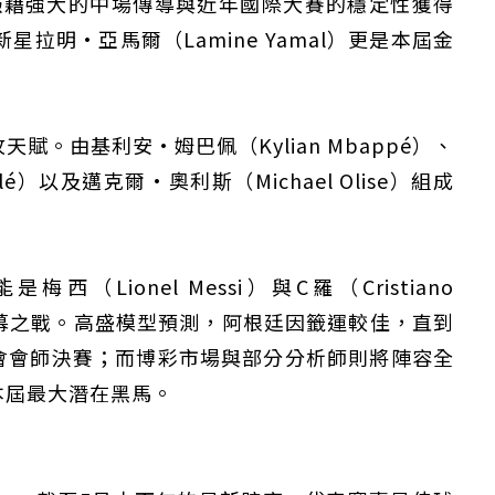
憑藉強大的中場傳導與近年國際大賽的穩定性獲得
拉明·亞馬爾（Lamine Yamal）更是本屆金
。由基利安·姆巴佩（Kylian Mbappé）、
lé）以及邁克爾·奧利斯（Michael Olise）組成
。
Lionel Messi）與C羅（Cristiano
盃謝幕之戰。高盛模型預測，阿根廷因籤運較佳，直到
會會師決賽；而博彩市場與部分分析師則將陣容全
本屆最大潛在黑馬。