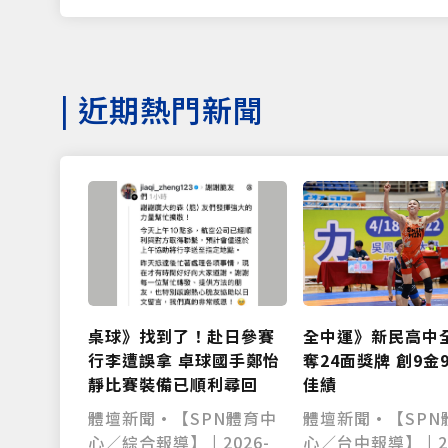
|
近期熱門新聞
全中運》新民高中
桌球》找到了！赴日參賽
奪24面獎牌 創9金
行李遭誤拿 卓球國手鄭怡
佳績
靜比賽裝備已順利尋回
體壇新聞•【SPN
體壇新聞•【SPN體育中
心／台中報導】 | 2
心／綜合報導】 | 2026-