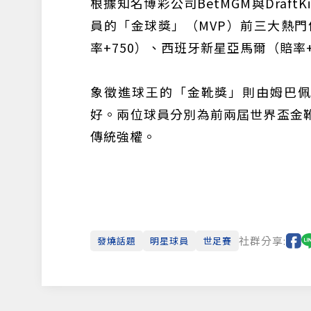
根據知名博彩公司BetMGM與Draf
員的「金球獎」（MVP）前三大熱門依
率+750）、西班牙新星亞馬爾（賠率
象徵進球王的「金靴獎」則由姆巴佩（
好。兩位球員分別為前兩屆世界盃金
傳統強權。
社群分享:
發燒話題
明星球員
世足賽