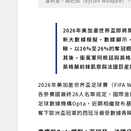
基利安·姆巴佩（Kylian Mbappé
2026年美加墨世界盃即將
新大數據模擬。數據顯示
睞，以16%至26%的奪
其後，衛冕軍阿根廷與英
英格蘭前鋒凱恩與法國巨星
2026年美加墨世界盃足球賽（FIFA 
各參賽國最終26人名單底定，國際金融機
足球數據機構Opta，近期相繼發布
奪下歐洲盃冠軍的西班牙最受數據青