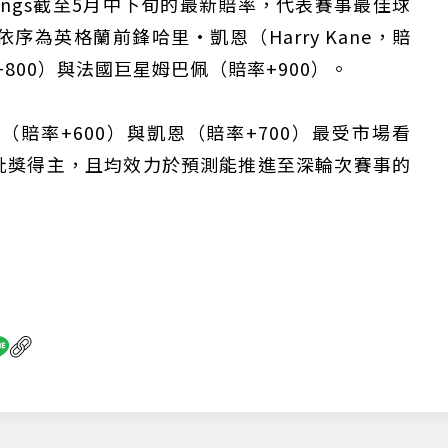
tKings截至5月中下旬的最新賠率，代表賽事最佳球
序為英格蘭前鋒哈里·凱恩（Harry Kane，賠
+800）與法國巨星姆巴佩（賠率+900）。
賠率+600）與凱恩（賠率+700）最受市場看
靴獎得主，且均效力於預測能推進至深輪次賽事的
僅必需的
Cookies
同意