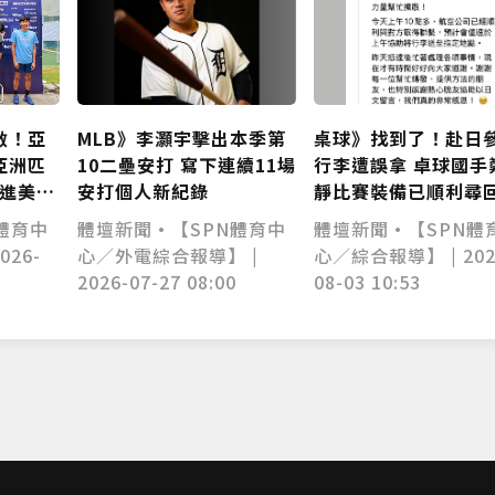
敵！亞
MLB》李灝宇擊出本季第
桌球》找到了！赴日
亞洲匹
10二壘安打 寫下連續11場
行李遭誤拿 卓球國手
挺進美國
安打個人新紀錄
靜比賽裝備已順利尋
體育中
體壇新聞•【SPN體育中
體壇新聞•【SPN體
026-
心／外電綜合報導】 |
心／綜合報導】 | 202
2026-07-27 08:00
08-03 10:53