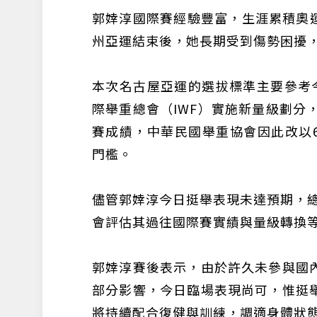
郭婞淳國際賽經驗豐富，生涯累積奧運
州亞運結束後，她長期受到傷勢困擾
本次名古屋亞運的選拔標準主要參考
際舉重總會（IWF）實施新量級劃分
賽成績，中華民國舉重協會因此改以6
門檻。
儘管郭婞淳今日挺舉表現未達預期，總
會評估其過往國際賽實績與量級轉換
郭婞淳賽後表示，由於許久未參與國
部分影響，今日臨場表現尚可，惟挺
將持續配合復健與訓練，調適身體狀