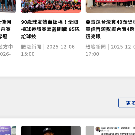
90歲球友熱血揮桿！全國
大佳河
亞青運台灣奪40面
槌球邀請賽嘉義開戰 95隊
龍舟賽
黃偉哲頒獎讚台南4
尬球技
奪冠
績亮眼
體壇新聞 | 2025-12-06
地方中
體壇新聞 | 2025-12-
15:00
026-
17:00
更