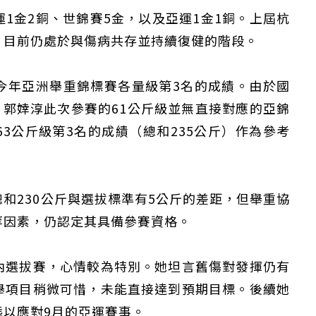
1金2銅、世錦賽5金，以及亞運1金1銅。上屆杭
，目前仍處於與傷病共存並持續復健的階段。
今年亞洲舉重錦標賽各量級第3名的成績。由於國
，郭婞淳此次參賽的61公斤級並無直接對應的亞錦
3公斤級第3名的成績（總和235公斤）作為參考
和230公斤與選拔標準有5公斤的差距，但舉重協
等因素，仍認定其具備參賽資格。
內選拔賽，心情較為特別。她坦言舊傷對發揮仍有
舉項目稍微可惜，未能直接達到預期目標。後續她
態以應對9月的亞運賽事。