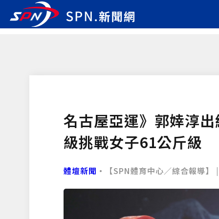
名古屋亞運》郭婞淳出
級挑戰女子61公斤級
體壇新聞
•【SPN體育中心／綜合報導】 