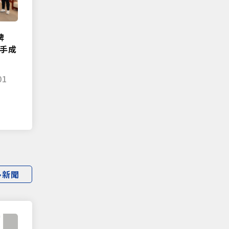
獎牌
選手成
01
多新聞