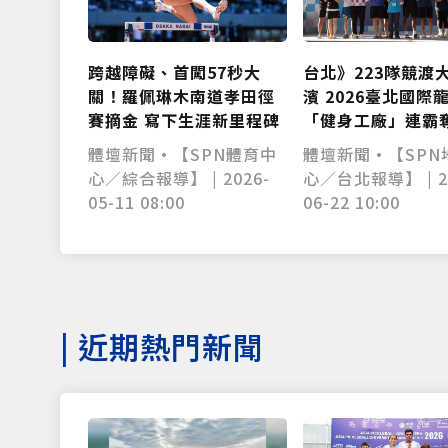
跨越障礙、首闖57秒大
台北》223隊競渡
關！羅佩琳木南道孝田徑
濱 2026臺北國際
賽摘金 寫下生涯新里程碑
「健身工廠」連霸
體壇新聞•【SPN體育中
體壇新聞•【SPN
心／綜合報導】 | 2026-
心／台北報導】 | 2
05-11 08:00
06-22 10:00
|
近期熱門新聞