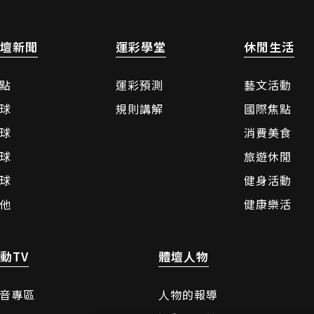
壇新聞
運彩學堂
休閒生活
點
運彩預測
藝文活動
球
規則講解
國際焦點
球
消費美食
球
旅遊休閒
球
健身活動
他
健康樂活
動TV
體壇人物
音專區
人物的報導