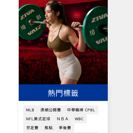
熱門標籤
MLB
澳網公開賽
中華職棒 CPBL
NFL美式足球
ＮＢＡ
WBC
世足賽
焦點
季後賽