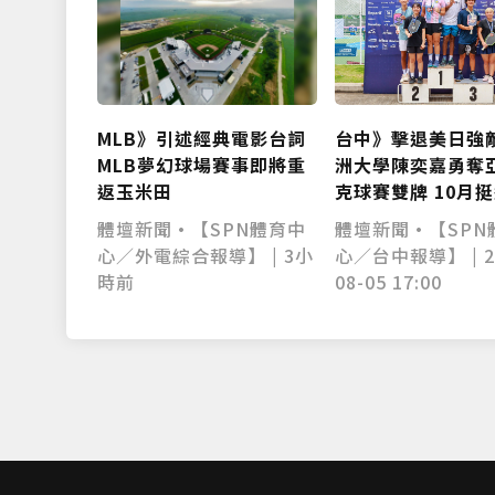
台中》擊退美日強
MLB》引述經典電影台詞
洲大學陳奕嘉勇奪
MLB夢幻球場賽事即將重
克球賽雙牌 10月
返玉米田
世界賽
體壇新聞•【SPN
體壇新聞•【SPN體育中
心／台中報導】 | 2
心／外電綜合報導】 | 3小
08-05 17:00
時前