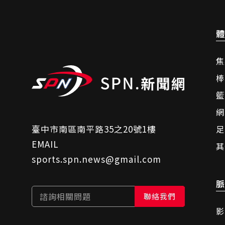
體
焦
棒
籃
網
臺中市南區南平路35之20號1樓
足
EMAIL
其
sports.spn.news@gmail.com
脈
諮詢相關問題
聯絡我們
影