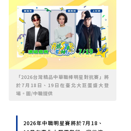
重要前置作業
2026年金星最佳觀賞期將至 週五日落後仰角達全年最
高
台中》中山醫大響應「30+大學計畫」 推出餐飲經營與
高齡照護學分專班
三星伴月聯手金星近鬼宿星團 端午連假西方低空上演天
文秀
台中》端午節前勞累驚覺單側無力 攤商「亞急性腦出
血」醫籲三徵兆速就醫
台中》跨越萬里深耕20年 中山附醫協助吐瓦魯建置首
套急診檢傷系統
世足》姆巴佩梅開二度破隊史紀錄 法國3比1擊敗塞內
加爾奪世界盃開門紅
搶攻端午連假人潮 臺北天文館推銀河特展與免費劇場搶
客
台中》萬豐國小奪少棒全國冠軍 赴美參賽盼各界正視
500萬經費缺口
蕭美琴視察帛琉Malakal島開發計畫 盼深化台帛水產與
醫療合作
婦人眼角冒水皰確診帶狀皰疹 臺中醫院跨科即時診治化
解失明與腦炎危機
參山處「梨山原民歌舞與工藝體驗」6月登場 結合永續
觀光推深度部落旅遊
台中》中央挹注逾8成！蔡其昌爭取4980萬 翻新清水五
權路道路與人行步道
智慧科技解救護士的腿！中山醫大與仁寶攜手「送藥機
「2026台灣精品中華職棒明星對抗賽」將
器人」月省醫護120公里步程
台北》污水廠變身都市綠洲！內湖運動公園全新戲水區
於7月18日、19日在臺北大巨蛋盛大登
盛大開放 智慧預約環教體驗
嘉義》搶攻端午親子商機！嘉義縣推「沉浸式角色扮
場。圖/中職提供
演」 邀學童化身小海盜、建築職人全台放電
阿里山精品咖啡香 成為端午與暑假深度旅遊新亮點
臺中甩「六都第一胖」稱號！「2026台中星燃計畫」啟
動 祭150萬獎金邀市民健康減重
跨界解密「健康一體」 科博館、國衛院特展登場 手機
化身探險工具自主解謎
活潑親切打破失智框架！日王牌業務丹野智文抗病13
年，靠「第二大腦」獨自來台分享生命淚水
國際保育盛事首移師亞洲 Joint TAG全球專家會議臺北
2026年中職明星賽將於7月18、
登場
綠營中投參選人合體 拋「中投新市鎮」 交通與醫療跨
域治理成焦點
夜市變廟會！山邊媽、旱溪媽、大庄媽三媽首度齊巡逢