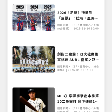
2026世足賽》神童到
「巨獸」：拉明·亞馬爾
身體素質全面進化，領銜
體壇新聞•【SPN體育中心／外電
西班牙劍指 2026 世界盃
綜合報導】 | 2025-12-26 10:00
劍指二連霸！政大雄鷹進
軍杭州 AUBL 衛冕之路面
臨亞洲諸強挑戰
體壇新聞•【SPN體育中心／綜合
報導】 | 2026-05-13 15:00
MLB》李灝宇擊出本季第
10二壘安打 寫下連續11
場安打個人新紀錄
體壇新聞•【SPN體育中心／外電
綜合報導】 | 2026-07-27 08:00