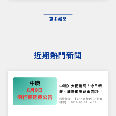
更多新聞
近期熱門新聞
中職》大雨攪局！今日新
莊、洲際兩場賽事皆因雨
延賽 補賽日程出爐
體壇新聞•【SPN體育中心／綜合
報導】 | 2026-06-09 14:18