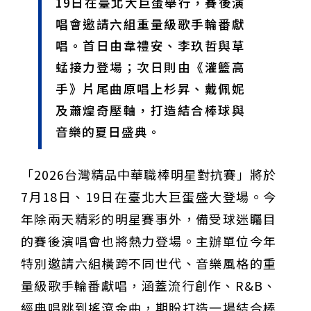
19日在臺北大巨蛋舉行，賽後演
甲 萬人爭躦轎底響徹夜空
MLB》鄧愷威6局飆6K完封小熊奪第3勝！宰制力複製
唱會邀請六組重量級歌手輪番獻
「王建民建仔旋風」引爆世代傳承
鐵觀音節政大登場 結合大文山友善食農與地方創生
臺德技職教育深層對話！德國Walther Rathenau師生
唱。首日由韋禮安、李玖哲與草
造訪大安高工 體驗端午文化與前瞻工業實作
迎端午、抗酷暑！臺中盛夏水域系列活動本周六起兩地
蜢接力登場；次日則由《灌籃高
開划
課堂搬到菜市場！北市13校「游於藝」成果展 導覽小
尖兵用藝術「說」出千年風俗
20年淬鍊！貓空纜車運量突破4,000萬人次 「天空綠
手》片尾曲原唱上杉昇、戴佩妮
洲」成國際打卡新地標
熊鷹羽毛與保育的兩難！金甌女中師生齊聚《飛吧！熊
及蕭煌奇壓軸，打造結合棒球與
鷹》特映會 深化原民文化與生態永續教育
29件神級作品齊聚葫蘆墩！「藝馬登豐」2026台灣工
音樂的夏日盛典。
藝之家聯展震撼登場
跨越百年的生物觀測！科博館、成大《時空丈量師》特
展：讓典藏標本說出氣候變遷真相
睽違七年！精品郵輪「島嶼天空號」首航臺中港 參山處
攜手縣市熱情迎賓
金牌搖籃驚傳「球荒」！江啟臣偕運彩公會挺萬和國
「2026台灣精品中華職棒明星對抗賽」將於
中，捐贈 1800 顆羽球助小將 4 月全中運奪金
台中》15分鐘的診療，13年的堅持！ 中山醫大牙醫系
跨海義診13年
7月18日、19日在臺北大巨蛋盛大登場。今
年除兩天精彩的明星賽事外，備受球迷矚目
的賽後演唱會也將熱力登場。主辦單位今年
特別邀請六組橫跨不同世代、音樂風格的重
量級歌手輪番獻唱，涵蓋流行創作、R&B、
經典唱跳到搖滾金曲，期盼打造一場結合棒