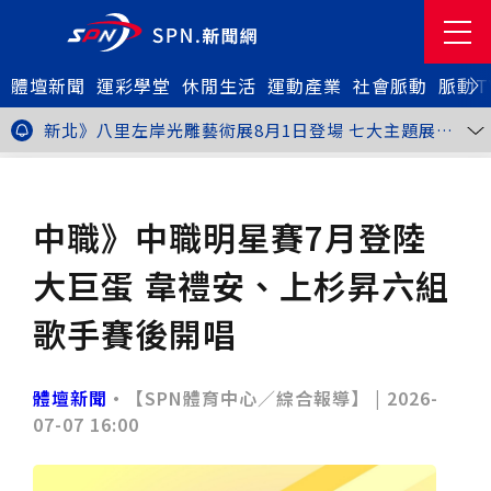
體壇新聞
金牌搖籃驚傳「球荒」！江啟臣偕運彩公會挺萬和國
運彩學堂
休閒生活
運動產業
社會脈動
脈動T
中，捐贈 1800 顆羽球助小將 4 月全中運奪金
台中》15分鐘的診療，13年的堅持！ 中山醫大牙醫系
跨海義診13年
新北》八里左岸光雕藝術展8月1日登場 七大主題展區
打造夏夜光影盛宴
台中》中聯油脂案釀全民恐慌 議員張芬郁質詢轟食安稽
查失衡釀隱匿漏洞
台中》九位台灣當代藝術家齊聚 《九境》聯展佛光緣台
體壇新聞
焦點
中館登場
台北》北市25名學子赴美加交換！學長姐傳授「跨出舒
適圈」祕笈
台中》食安風暴擴大 中彰投苗縣市長參選人提「食安聯
中職》中職明星賽7月登陸
防治理平台」等3主張
台中》中山醫大攜手新創登陸亞洲生技展 發表「微奈米
眼用鏡片」等13項臨床研發技術
高雄》啟用近30年迎來外觀與結構重塑 高雄旗津輪渡
大巨蛋 韋禮安、上杉昇六組
站改造完工啟用
縮短藥效等待期！中山附醫引進速效抗憂鬱鼻噴劑 24
小時內見效、助重症患者重返社會
台北》首創水資源循環教育園區 民生水資再生廠環教館
歌手賽後開唱
正式啟用
專題人物》我不是會長，是歐巴桑！」穆閩珠自掏腰包
30年守護帕運選手
台中》甜點烘焙成憂鬱症處方箋！25歲「準醫學生」靠
藝術治療走出多年陰霾
台中》強颱巴威逼近 中市勞工局籲落實防颱整備
體壇新聞
•【SPN體育中心／綜合報導】 |
2026-
台中》中捷聯名VTuber活動告捷 首5日運量增24%周
07-07 16:00
邊營收破250萬
台中》看好綠美圖 大巨蛋商機！星享道攜手萬豪 打造
中部首間雅樂軒酒店
THE世界大學影響力排名公佈 中山醫大SDG3獲全球第
23名、全台醫學大學第3名
桃園市籌備115年全民運動會 體育局：預計9月前完成