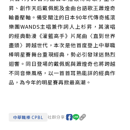
昇、創作天后戴佩妮及金曲台語歌王蕭煌奇
輪番壓軸。備受關注的日本90年代傳奇搖滾
樂團WANDS主唱兼作詞人上杉昇，其演唱
的經典動漫《灌籃高手》片尾曲〈直到世界
盡頭〉跨越世代，本次是他首度登上中華職
棒明星賽舞台重現經典，勢必引發球迷熱烈
迴響。同日登場的戴佩妮與蕭煌奇也將跨越
不同音樂風格，以一首首耳熟能詳的經典作
品，為今年的明星賽再掀最高潮。
社群分享:
中華職棒 CPBL