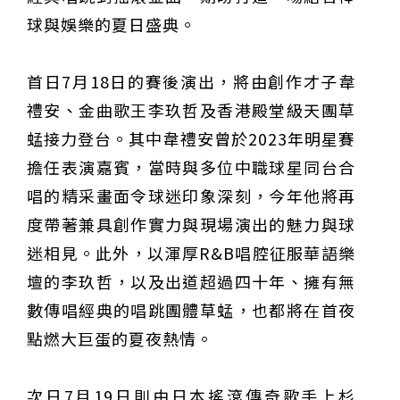
球與娛樂的夏日盛典。
首日7月18日的賽後演出，將由創作才子韋
禮安、金曲歌王李玖哲及香港殿堂級天團草
蜢接力登台。其中韋禮安曾於2023年明星賽
擔任表演嘉賓，當時與多位中職球星同台合
唱的精采畫面令球迷印象深刻，今年他將再
度帶著兼具創作實力與現場演出的魅力與球
迷相見。此外，以渾厚R&B唱腔征服華語樂
壇的李玖哲，以及出道超過四十年、擁有無
數傳唱經典的唱跳團體草蜢，也都將在首夜
點燃大巨蛋的夏夜熱情。
次日7月19日則由日本搖滾傳奇歌手上杉