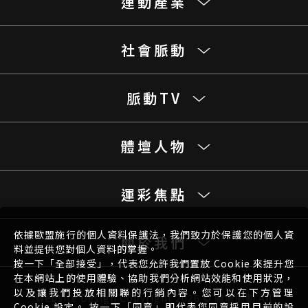
運動產業
社會脈動
脈動TV
體壇人物
運彩焦點
依據歐盟施行的個人資料保護法，我們致力於保護您的個人資
關於我們
料並提供您對個人資料的掌握。
按一下「全部接受」，代表您允許我們置放 Cookie 來提升您
在本網站上的使用體驗、協助我們分析網站效能和使用狀況，
以及讓我們投放相關聯的行銷內容。您可以在下方管理
Website Design
Copyright 2026 © 體壇脈動 All
Cookie 設定。 按一下「同意」即代表您同意採用目前的設