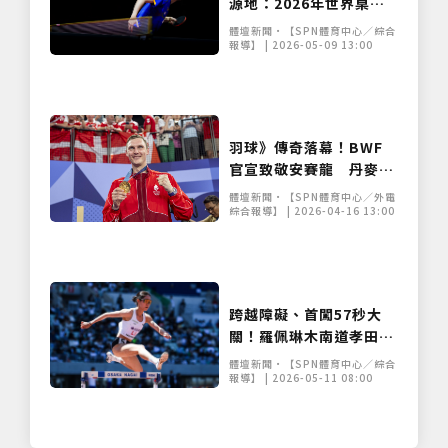
源地：2026年世界桌球
團體錦標賽倫敦點燃戰火
體壇新聞•【SPN體育中心／綜合
報導】 | 2026-05-09 13:00
羽球》傳奇落幕！BWF
官宣致敬安賽龍 丹麥球
王正式告別國際賽場
體壇新聞•【SPN體育中心／外電
綜合報導】 | 2026-04-16 13:00
僅必需的
Cookies
同意
跨越障礙、首闖57秒大
關！羅佩琳木南道孝田徑
賽摘金 寫下生涯新里程碑
體壇新聞•【SPN體育中心／綜合
報導】 | 2026-05-11 08:00