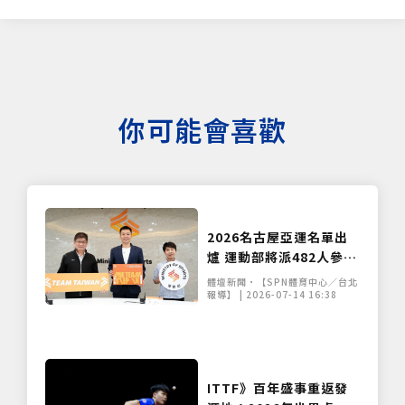
你可能會喜歡
2026名古屋亞運名單出
爐 運動部將派482人參賽
並允諾賽後修訂選拔辦法
體壇新聞•【SPN體育中心／台北
報導】 | 2026-07-14 16:38
ITTF》百年盛事重返發